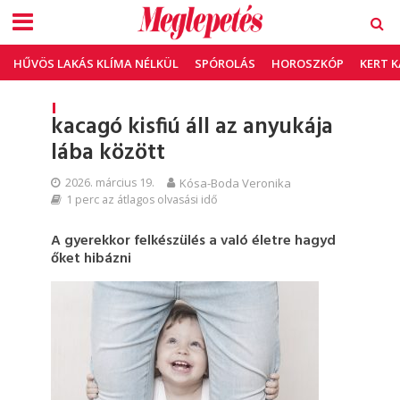
HŰVÖS LAKÁS KLÍMA NÉLKÜL
SPÓROLÁS
HOROSZKÓP
KERT 
kacagó kisfiú áll az anyukája
lába között
2026. március 19.
Kósa-Boda Veronika
1 perc az átlagos olvasási idő
A gyerekkor felkészülés a való életre hagyd
őket hibázni