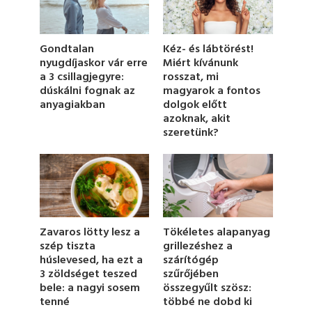
s
o
f
1
Gondtalan
Kéz- és lábtörést!
m
nyugdíjaskor vár erre
Miért kívánunk
i
a 3 csillagjegyre:
rosszat, mi
n
u
dúskálni fognak az
magyarok a fontos
t
anyagiakban
dolgok előtt
e
azoknak, akit
,
szeretünk?
1
3
s
e
c
o
n
d
s
Zavaros lötty lesz a
Tökéletes alapanyag
szép tiszta
grillezéshez a
húslevesed, ha ezt a
szárítógép
3 zöldséget teszed
szűrőjében
bele: a nagyi sosem
összegyűlt szösz:
tenné
többé ne dobd ki