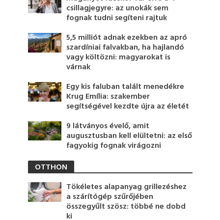
csillagjegyre: az unokák sem
fognak tudni segíteni rajtuk
5,5 milliót adnak ezekben az apró
szardíniai falvakban, ha hajlandó
vagy költözni: magyarokat is
várnak
Egy kis faluban talált menedékre
Krug Emília: szakember
segítségével kezdte újra az életét
9 látványos évelő, amit
augusztusban kell elültetni: az első
fagyokig fognak virágozni
OTTHON
Tökéletes alapanyag grillezéshez
a szárítógép szűrőjében
összegyűlt szösz: többé ne dobd
ki