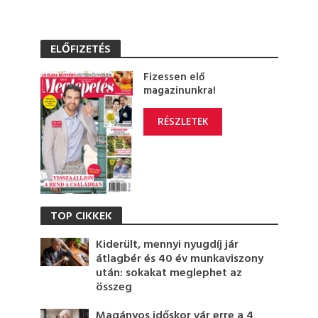
ELŐFIZETÉS
Fizessen elő
magazinunkra!
RÉSZLETEK
TOP CIKKEK
Kiderült, mennyi nyugdíj jár
átlagbér és 40 év munkaviszony
után: sokakat meglephet az
összeg
Magányos időskor vár erre a 4