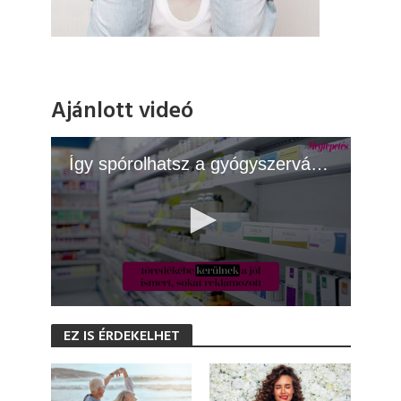
Ajánlott videó
Így spórolhatsz a gyógyszervásárláson
0
s
EZ IS ÉRDEKELHET
e
c
o
n
d