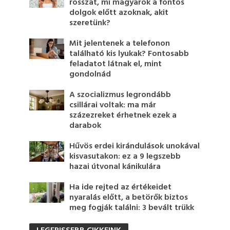
rosszat, mi magyarok a fontos
dolgok előtt azoknak, akit
szeretünk?
Mit jelentenek a telefonon
található kis lyukak? Fontosabb
feladatot látnak el, mint
gondolnád
A szocializmus legrondább
csillárai voltak: ma már
százezreket érhetnek ezek a
darabok
Hűvös erdei kirándulások unokával
kisvasutakon: ez a 9 legszebb
hazai útvonal kánikulára
Ha ide rejted az értékeidet
nyaralás előtt, a betörők biztos
meg fogják találni: 3 bevált trükk