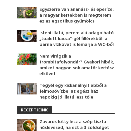
Egyszerre van ananász- és eperíze:
a magyar kertekben is megterem
ez az egzotikus gyümölcs
Isteni illatú, perem alá adagolható
„toalett kacsa”-gél fillérekből: a
barna vízkövet is lemarja a WC-ből
Nem virágzik a
trombitafolyondár? Gyakori hibák,
amiket nagyon sok amatőr kertész
elkövet
Tegyél egy kiskanálnyit ebből a
felmosóvízbe: az egész ház
napokig jó illatú lesz tőle
RECEPTJEINK
Zavaros lötty lesz a szép tiszta
húslevesed, ha ezt a 3 zöldséget