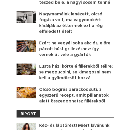
teszed bele: a nagyi sosem tenné
Nagymamáink lenézett, olcsó
fogása volt, ma vagyonokért
kínálják az éttermek ezt a rég
elfeledett ételt
Ezért ne vegyél soha akciós, előre
pácolt húst grillezéshez: így
vernek át vele a gyártók
Lusta házi körtelé fillérekből télire:
se megpucolni, se kimagozni nem
kell a gyümölcsöt hozzá
Olcsó bögrés barackos süti: 3
egyszerű recept, amit pillanatok
alatt összedobhatsz fillérekből
RIPORT
Kéz- és lábtörést! Miért kívánunk