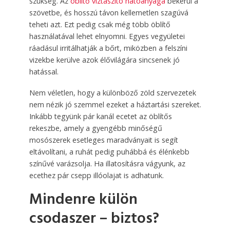
szükség. Az
öblítő víztaszító hatóanyaga
bekerül a
szövetbe, és hosszú távon kellemetlen szagúvá
teheti azt. Ezt pedig csak még több öblítő
használatával lehet elnyomni. Egyes vegyületei
ráadásul irritálhatják a bőrt, miközben a felszíni
vizekbe kerülve azok élővilágára sincsenek jó
hatással.
Nem véletlen, hogy a különböző zöld szervezetek
nem nézik jó szemmel ezeket a háztartási szereket.
Inkább tegyünk pár kanál ecetet az öblítős
rekeszbe, amely a gyengébb minőségű
mosószerek esetleges maradványait is segít
eltávolítani, a ruhát pedig puhábbá és élénkebb
színűvé varázsolja. Ha illatosításra vágyunk, az
ecethez pár csepp illóolajat is adhatunk.
Mindenre külön
csodaszer – biztos?