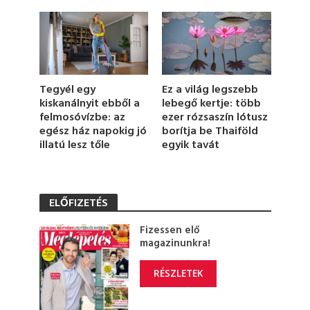
6
s
e
c
o
n
d
s
Ez a világ legszebb
Tegyél egy
lebegő kertje: több
kiskanálnyit ebből a
ezer rózsaszín lótusz
felmosóvízbe: az
borítja be Thaiföld
egész ház napokig jó
egyik tavát
illatú lesz tőle
ELŐFIZETÉS
Fizessen elő
magazinunkra!
RÉSZLETEK