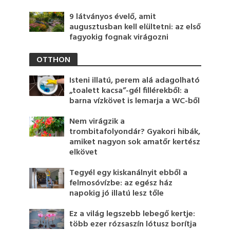
9 látványos évelő, amit
augusztusban kell elültetni: az első
fagyokig fognak virágozni
OTTHON
Isteni illatú, perem alá adagolható
„toalett kacsa”-gél fillérekből: a
barna vízkövet is lemarja a WC-ből
Nem virágzik a
trombitafolyondár? Gyakori hibák,
amiket nagyon sok amatőr kertész
elkövet
Tegyél egy kiskanálnyit ebből a
felmosóvízbe: az egész ház
napokig jó illatú lesz tőle
Ez a világ legszebb lebegő kertje:
több ezer rózsaszín lótusz borítja