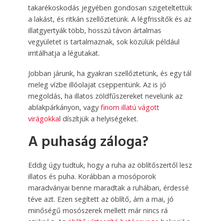
takarékoskodás jegyében gondosan szigeteltettük
a lakást, és ritkán szellőztetünk. A légfrissítők és az
illatgyertyák több, hosszú távon ártalmas
vegyületet is tartalmaznak, sok közülük például
irritálhatja a légutakat.
Jobban járunk, ha gyakran szellőztetünk, és egy tál
meleg vízbe illóolajat cseppentünk. Az is jó
megoldás, ha illatos zöldfűszereket nevelünk az
ablakpárkányon, vagy
finom illatú vágott
virágokka
l díszítjük a helyiségeket.
A puhaság záloga?
Eddig úgy tudtuk, hogy a ruha az öblítőszertől lesz
illatos és puha. Korábban a mosóporok
maradványai benne maradtak a ruhában, érdessé
téve azt. Ezen segített az öblítő, ám a mai, jó
minőségű mosószerek mellett már nincs rá