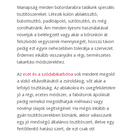
Manapság minden bútordarabra találunk speciális
tisztítószereket. Létezik külön ablaktiszító,
bútortisztító, padlóápoló, sütőtisztító, és még
sorolhatnánk. Ám minden ilyesmi használatával
növeljük a belélegzett vagy akár a bőrünkön át
felszívódó vegyszerek mennyiségét, hosszú távon
pedig ezt egyre nehezebben tolerálja a szervezet.
Érdemes inkább visszanyúlni a régi, természetes
takarítási módszerekhez.
Az
ecet és a szódabikarbóna
sok mindent megold
a vízkő eltávolításától a zsíroldásig, sőt akár a
lefolyó tisztításáig. Az ablakokra és üvegfelületekre
jó a régi, ecetes módszer, a fabútorok ápolását
pedig remekül megoldhatjuk méhviasz vagy
növényi olajok segítségével. Ha mégis inkább a
gyári tisztítószerekben bíznánk, akkor válasszunk
egy jó minőségű általános tisztítószert, illetve egy
fertőtlenítő hatású szert, de ezt csak ott