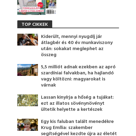
TOP CIKKEK
Kiderült, mennyi nyugdíj jár
átlagbér és 40 év munkaviszony
után: sokakat meglephet az
összeg
5,5 milliót adnak ezekben az apró
szardíniai falvakban, ha hajlandó
vagy költözni: magyarokat is
várnak
Lassan kinyírja a hőség a tujákat:
ezt az illatos sövénynövényt
ültetik helyette a kertészek
Egy kis faluban talált menedékre
Krug Emília: szakember
segítségével kezdte újra az életét