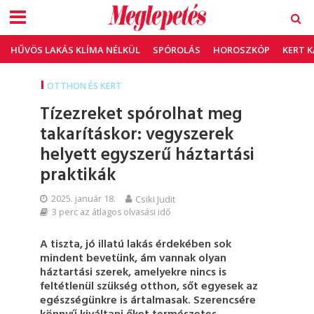
HŰVÖS LAKÁS KLÍMA NÉLKÜL
SPÓROLÁS
HOROSZKÓP
KERT 
OTTHON ÉS KERT
Tízezreket spórolhat meg
takarításkor: vegyszerek
helyett egyszerű háztartási
praktikák
2025. január 18.
Csiki Judit
3 perc az átlagos olvasási idő
A tiszta, jó illatú lakás érdekében sok
mindent bevetünk, ám vannak olyan
háztartási szerek, amelyekre nincs is
feltétlenül szükség otthon, sőt egyesek az
egészségünkre is ártalmasak. Szerencsére