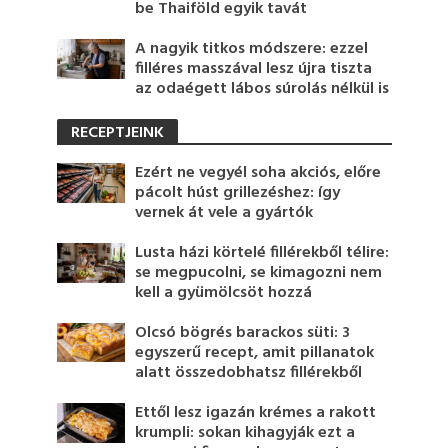
be Thaiföld egyik tavát
A nagyik titkos módszere: ezzel
filléres masszával lesz újra tiszta
az odaégett lábos súrolás nélkül is
RECEPTJEINK
Ezért ne vegyél soha akciós, előre
pácolt húst grillezéshez: így
vernek át vele a gyártók
Lusta házi körtelé fillérekből télire:
se megpucolni, se kimagozni nem
kell a gyümölcsöt hozzá
Olcsó bögrés barackos süti: 3
egyszerű recept, amit pillanatok
alatt összedobhatsz fillérekből
Ettől lesz igazán krémes a rakott
krumpli: sokan kihagyják ezt a