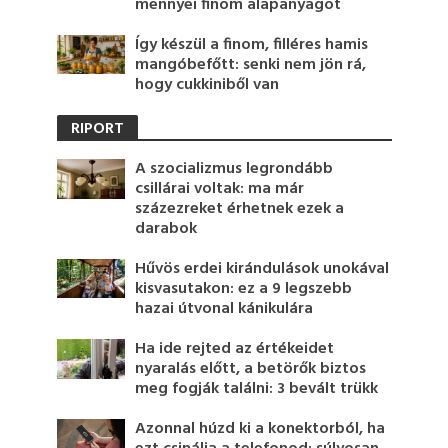
mennyei finom alapanyagot
Így készül a finom, filléres hamis
mangóbefőtt: senki nem jön rá,
hogy cukkiniből van
RIPORT
A szocializmus legrondább
csillárai voltak: ma már
százezreket érhetnek ezek a
darabok
Hűvös erdei kirándulások unokával
kisvasutakon: ez a 9 legszebb
hazai útvonal kánikulára
Ha ide rejted az értékeidet
nyaralás előtt, a betörők biztos
meg fogják találni: 3 bevált trükk
Azonnal húzd ki a konektorból, ha