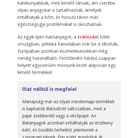
hatékonyabbak, mint kímélő társaik, ám cserébe
olyan anyagokat is tartalmaznak, amelyek
irritálhatják a bőrt, és hosszú távon más
egészségügyi problémákat is okozhatnak.
Az egyik ilyen hatóanyagot, a
triklozán
t több
országban, például Kanadában már be is tiltották,
Európában azonban kozmetikumokban még
mindig használható. Fertőtlenítő hatású szappan
helyett egyszerűen mossunk kezet alaposan egy
kímélő termékkel.
Illat nélkül is megfelel
Manapság már az olyan mindennapi termékek
is kaphatók illatosított változatban, mint a
papír zsebkendő vagy a vécépapír. Az
illatanyagok azonban irritálhatják az érzékeny
bőrt, és további terhelést jelentenek a
szervezetünknek. Épp ezért gondoljuk át,