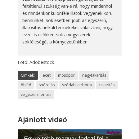
feltétlenül szükség van-e rá, hogy mindenhol
és mindenkor különféle illatok vegyenek körül
bennünket. Sok esetben jobb az egyszerű,
illatosítás nélküli termékeket választani, hogy
ezzel is csökkentsük a vegyszerek
sokféleségét a környezetünkben.
Fotó: Adobestock
Címkék:
ecet
mosópor
nagytakarítás
öblítő
spórolás
szódabikarbóna
takarítás
vegyszermentes
Ajánlott videó
Egyre több magyar fedezi fel a kristálytiszta tengerű, olcsóbb országot