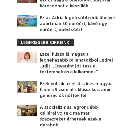
ezt csinálja a telefonod: súlyosan
károsodhat a készülék
Ez az Adria legolcsóbb üdülőhelye:
apartman 50 euróért, kávé egy
euróért, ebéd ötért
LEGFRISSEBB CIKKEINK
Ezzel húzza ki magát a
legnehezebb pillanatokból Endrei
Judit: „Egyaránt jót tesz a
testemnek és a lelkemnek”
Ezek voltak az első színes magyar
filmek: 5 zseniális klasszikus, amin
generációk nőttek fel
A szocializmus legrondább
csillárai voltak: ma már
százezreket érhetnek ezek a
darabok