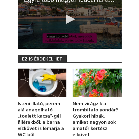
0
s
EZ IS ÉRDEKELHET
e
c
o
n
d
s
o
f
1
Nem virágzik a
Isteni illatú, perem
m
trombitafolyondár?
alá adagolható
i
Gyakori hibák,
„toalett kacsa”-gél
n
u
amiket nagyon sok
fillérekből: a barna
t
amatőr kertész
vízkövet is lemarja a
e
elkövet
WC-ből
,