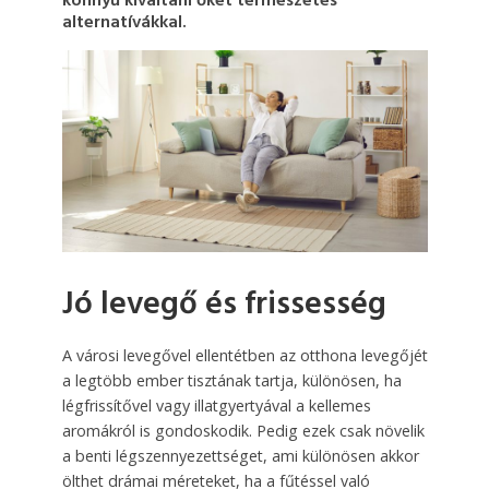
könnyű kiváltani őket természetes
alternatívákkal.
Jó levegő és frissesség
A városi levegővel ellentétben az otthona levegőjét
a legtöbb ember tisztának tartja, különösen, ha
légfrissítővel vagy illatgyertyával a kellemes
aromákról is gondoskodik. Pedig ezek csak növelik
a benti légszennyezettséget, ami különösen akkor
ölthet drámai méreteket, ha a fűtéssel való