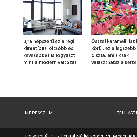
n
d
s
o
f
1
m
i
n
Ősszel karamellillat 
Újra népszerű ez a régi
u
körül: ez a legszebb
klímatípus: olcsóbb és
t
e
díszfa, amit csak
kevesebbet is fogyaszt,
,
választhatsz a kert
mint a modern változat
1
9
s
e
c
o
n
d
s
V
IMPRESSZUM
FELHASZ
o
l
u
m
e
Copyright © 2017 Central Médiacsoport Zrt. Minden jog 