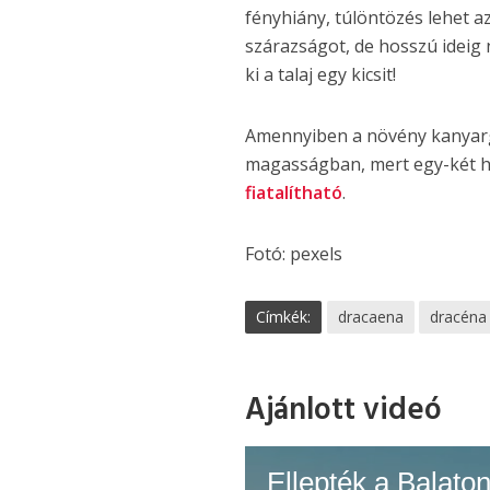
fényhiány, túlöntözés lehet a
szárazságot, de hosszú ideig n
ki a talaj egy kicsit!
Amennyiben a növény kanyargó
magasságban, mert egy-két hó
fiatalítható
.
Fotó: pexels
Címkék:
dracaena
dracéna
Ajánlott videó
Ellepték a Balato