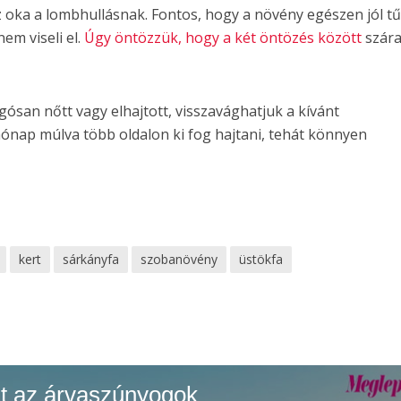
z oka a lombhullásnak. Fontos, hogy a növény egészen jól tű
em viseli el.
Úgy öntözzük, hogy a két öntözés között
szára
san nőtt vagy elhajtott, visszavághatjuk a kívánt
nap múlva több oldalon ki fog hajtani, tehát könnyen
kert
sárkányfa
szobanövény
üstökfa
nt az árvaszúnyogok