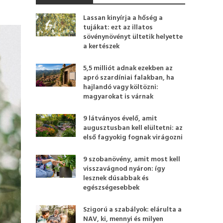
Lassan kinyírja a hőség a
tujákat: ezt az illatos
sövénynövényt ültetik helyette
a kertészek
5,5 milliót adnak ezekben az
apró szardíniai falakban, ha
hajlandó vagy költözni:
magyarokat is várnak
9 látványos évelő, amit
augusztusban kell elültetni: az
első fagyokig fognak virágozni
9 szobanövény, amit most kell
visszavágnod nyáron: így
lesznek dúsabbak és
egészségesebbek
Szigorú a szabályok: elárulta a
NAV, ki, mennyi és milyen