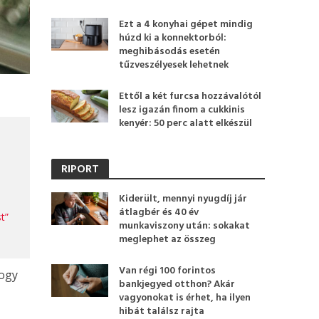
Ezt a 4 konyhai gépet mindig
húzd ki a konnektorból:
meghibásodás esetén
tűzveszélyesek lehetnek
Ettől a két furcsa hozzávalótól
lesz igazán finom a cukkinis
kenyér: 50 perc alatt elkészül
RIPORT
Kiderült, mennyi nyugdíj jár
átlagbér és 40 év
t”
munkaviszony után: sokakat
meglephet az összeg
Van régi 100 forintos
hogy
bankjegyed otthon? Akár
vagyonokat is érhet, ha ilyen
hibát találsz rajta