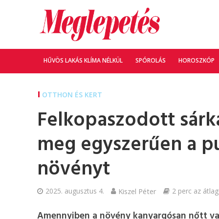
HŰVÖS LAKÁS KLÍMA NÉLKÜL
SPÓROLÁS
HOROSZKÓP
OTTHON ÉS KERT
Felkopaszodott sárk
meg egyszerűen a pu
növényt
2025. augusztus 4.
Kiszel Péter
2 perc az átlag
Amennyiben a növény kanyargósan nőtt vag