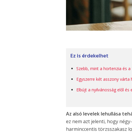
Ez is érdekelhet
Szebb, mint a hortenzia és a 
Egyszerre két asszony várta h
Elbújt a nyilvánosság elől és
Az alsó levelek lehullása te
ez nem azt jelenti, hogy négy
harminccentis törzsszakasz l