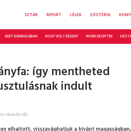
SZTÁR
RIPORT
LÉLEK
EZOTÉRIA
KONY
KERT KÁNIKULÁBAN
HOGY VOLT RÉGEN?
NYÁRI RECEPTEK
HÁZT
ányfa: így mentheted
sztulásnak indult
os olvasási idő
y elhajtott, visszavághatjuk a kívánt magasságban