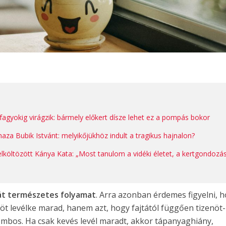
fagyokig virágzik: bármely előkert dísze lehet ez a pompás bokor
aza Bubik Istvánt: melyikőjükhöz indult a tragikus hajnalon?
 elköltözött Kánya Kata: „Most tanulom a vidéki életet, a kertgondozás
hát természetes folyamat
. Arra azonban érdemes figyelni, 
-öt levélke marad, hanem azt, hogy fajtától függően tizenöt-
ombos. Ha csak kevés levél maradt, akkor tápanyaghiány,