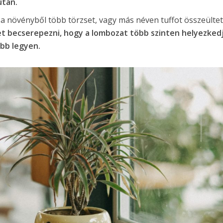
után.
a növényből több törzset, vagy más néven tuffot összeültet
et becserepezni, hogy a lombozat több szinten helyezked
abb legyen.