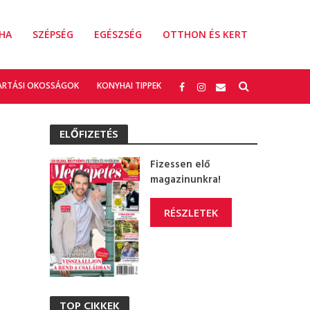
HA
SZÉPSÉG
EGÉSZSÉG
OTTHON ÉS KERT
ARTÁSI OKOSSÁGOK
KONYHAI TIPPEK
ELŐFIZETÉS
Fizessen elő
magazinunkra!
RÉSZLETEK
,
TOP CIKKEK