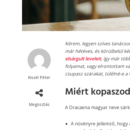
Kérem, legyen szíves tanácso
már hétéves, és körülbelül ké
elsárgult leveleit
, így már tö
folyamat, vagy elrontottam 
csupasz szárakat, túlélné-e a
Kiszel Péter
Miért kopaszodi
Megosztás
A Dracaena magyar neve sárká
A növényre jellemző, hogy 