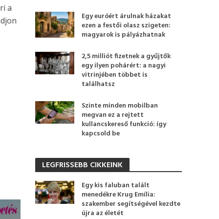
ri a
Egy euróért árulnak házakat
djon
ezen a festői olasz szigeten:
magyarok is pályázhatnak
2,5 milliót fizetnek a gyűjtők
egy ilyen pohárért: a nagyi
vitrinjében többet is
találhatsz
Szinte minden mobilban
megvan ez a rejtett
kullancskereső funkció: így
kapcsold be
LEGFRISSEBB CIKKEINK
Egy kis faluban talált
menedékre Krug Emília:
szakember segítségével kezdte
újra az életét