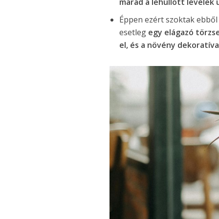
marad a lehullott levelek 
Éppen ezért szoktak ebből 
esetleg
egy elágazó törzs
el, és a növény dekoratív