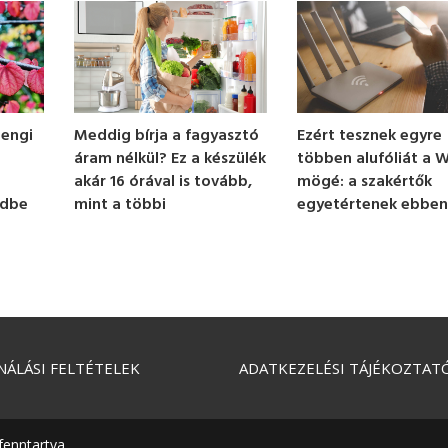
Ezért tesznek egyre
lengi
Meddig bírja a fagyasztó
többen alufóliát a W
áram nélkül? Ez a készülék
mögé: a szakértők
akár 16 órával is tovább,
egyetértenek ebbe
edbe
mint a többi
NÁLÁSI FELTÉTELEK
ADATKEZELÉSI TÁJÉKOZTAT
fenntartva