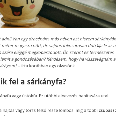
t adni! Van egy dracénám, más néven azt hiszem sárkányfá
t méter magasra nőtt, de sajnos fokozatosan dobálja le az a
bb szára eléggé megkopaszodott. Ön szerint ez természetes
valamit a gondozásában? Kérdésem, hogy ha visszavágnám a
 virágom?
– írta korábban egy olvasónk.
k fel a sárkányfa?
nyfa vagy üstökfa. Ez utóbbi elnevezés habitusára utal.
a hajtás vagy törzs felső része lombos, míg a többi
csupasz