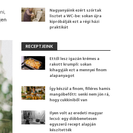
Nagyanyáink ezért szórtak
ni,
lisztet a WC-be: sokan újra
jen
kipróbálják ezt a régi házi
praktikát
RECEPTJEINK
Ettől lesz igazán krémes a
rakott krumpli: sokan
kihagyják ezt a mennyei finom
alapanyagot
Így készül a finom, filléres hamis
mangóbefőtt: senki nem jön rá,
hogy cukkiniből van
Ilyen volt az eredeti magyar
lecsó: egy döbbenetesen
egyszerű recept alapján
készítették