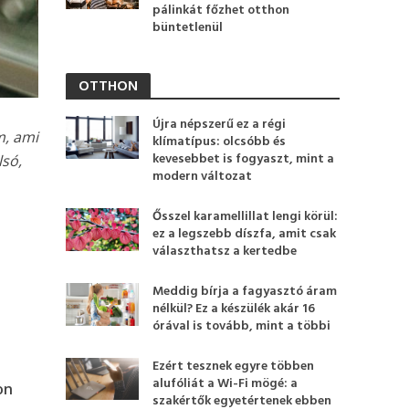
pálinkát főzhet otthon
büntetlenül
OTTHON
Újra népszerű ez a régi
m, ami
klímatípus: olcsóbb és
kevesebbet is fogyaszt, mint a
lsó,
modern változat
Ősszel karamellillat lengi körül:
ez a legszebb díszfa, amit csak
választhatsz a kertedbe
Meddig bírja a fagyasztó áram
nélkül? Ez a készülék akár 16
órával is tovább, mint a többi
Ezért tesznek egyre többen
alufóliát a Wi-Fi mögé: a
on
szakértők egyetértenek ebben