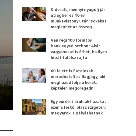
Kiderült, mennyi nyugdíj jár
átlagbér és 40 év
munkaviszony után: sokakat
meglephet az összeg
Van régi 100 forintos
bankjegyed otthon? Akár
vagyonokat is érhet, ha ilyen
hibát találsz rajta
60 felett is fiatalosak
maradnak: 3 csillagjegy, aki
meghazudtolja a korát,
képtelen megöregedni
Egy euróért árulnak házakat
ezen a festői olasz szigeten:
magyarok is pályázhatnak