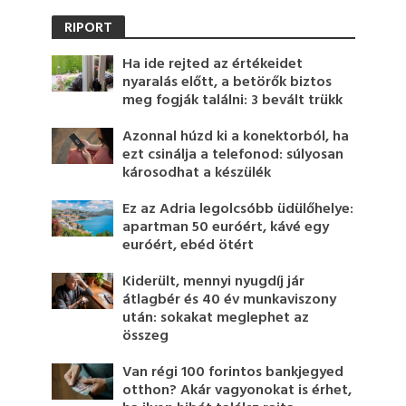
RIPORT
Ha ide rejted az értékeidet
nyaralás előtt, a betörők biztos
meg fogják találni: 3 bevált trükk
Azonnal húzd ki a konektorból, ha
ezt csinálja a telefonod: súlyosan
károsodhat a készülék
Ez az Adria legolcsóbb üdülőhelye:
apartman 50 euróért, kávé egy
euróért, ebéd ötért
Kiderült, mennyi nyugdíj jár
átlagbér és 40 év munkaviszony
után: sokakat meglephet az
összeg
Van régi 100 forintos bankjegyed
otthon? Akár vagyonokat is érhet,