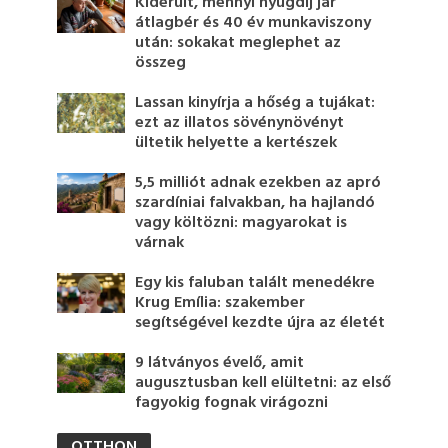
Kiderült, mennyi nyugdíj jár
átlagbér és 40 év munkaviszony
után: sokakat meglephet az
összeg
Lassan kinyírja a hőség a tujákat:
ezt az illatos sövénynövényt
ültetik helyette a kertészek
5,5 milliót adnak ezekben az apró
szardíniai falvakban, ha hajlandó
vagy költözni: magyarokat is
várnak
Egy kis faluban talált menedékre
Krug Emília: szakember
segítségével kezdte újra az életét
9 látványos évelő, amit
augusztusban kell elültetni: az első
fagyokig fognak virágozni
OTTHON