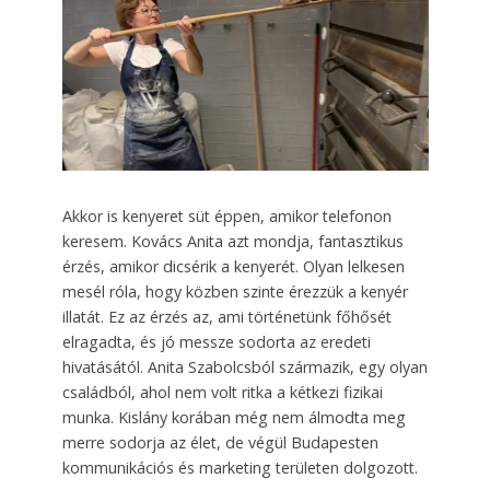
Akkor is kenyeret süt éppen, amikor telefonon
keresem. Kovács Anita azt mondja, fantasztikus
érzés, amikor dicsérik a kenyerét. Olyan lelkesen
mesél róla, hogy közben szinte érezzük a kenyér
illatát. Ez az érzés az, ami történetünk főhősét
elragadta, és jó messze sodorta az eredeti
hivatásától. Anita Szabolcsból származik, egy olyan
családból, ahol nem volt ritka a kétkezi fizikai
munka. Kislány korában még nem álmodta meg
merre sodorja az élet, de végül Budapesten
kommunikációs és marketing területen dolgozott.