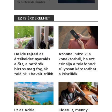
0
s
EZ IS ÉRDEKELHET
e
c
o
n
d
s
o
f
1
Azonnal húzd ki a
Ha ide rejted az
m
konektorból, ha ezt
értékeidet nyaralás
i
csinálja a telefonod:
előtt, a betörők
n
u
súlyosan károsodhat
biztos meg fogják
t
a készülék
találni: 3 bevált trükk
e
,
2
0
s
e
c
o
n
Ez az Adria
Kiderült, mennyi
d