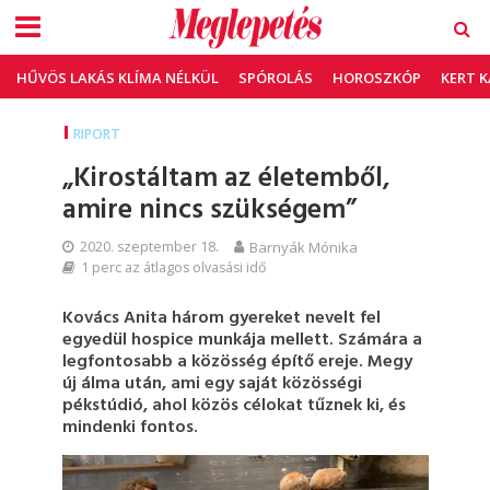
HŰVÖS LAKÁS KLÍMA NÉLKÜL
SPÓROLÁS
HOROSZKÓP
KERT 
RIPORT
„Kirostáltam az életemből,
amire nincs szükségem”
2020. szeptember 18.
Barnyák Mónika
1 perc az átlagos olvasási idő
Kovács Anita három gyereket nevelt fel
egyedül hospice munkája mellett. Számára a
legfontosabb a közösség építő ereje. Megy
új álma után, ami egy saját közösségi
pékstúdió, ahol közös célokat tűznek ki, és
mindenki fontos.