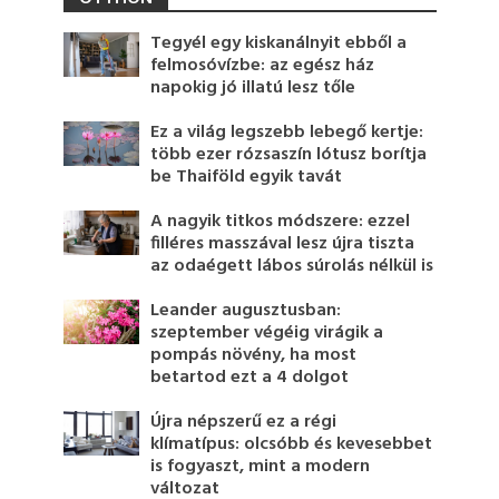
Tegyél egy kiskanálnyit ebből a
felmosóvízbe: az egész ház
napokig jó illatú lesz tőle
Ez a világ legszebb lebegő kertje:
több ezer rózsaszín lótusz borítja
be Thaiföld egyik tavát
A nagyik titkos módszere: ezzel
filléres masszával lesz újra tiszta
az odaégett lábos súrolás nélkül is
Leander augusztusban:
szeptember végéig virágik a
pompás növény, ha most
betartod ezt a 4 dolgot
Újra népszerű ez a régi
klímatípus: olcsóbb és kevesebbet
is fogyaszt, mint a modern
változat