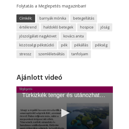
Folytatás a Meglepetés magazinban!
Címkék:
barnyák mónika
betegellátás
értékrend
haldokló betegek
hospice
jóság
jószolgálati nagykövet
kovács anita
közösségi pékstúdió
pék
pékállás
pékség
stressz
szemléletváltás
tanfolyam
Ajánlott videó
Türkizkék tenger és utánozhatatlan nyugalom