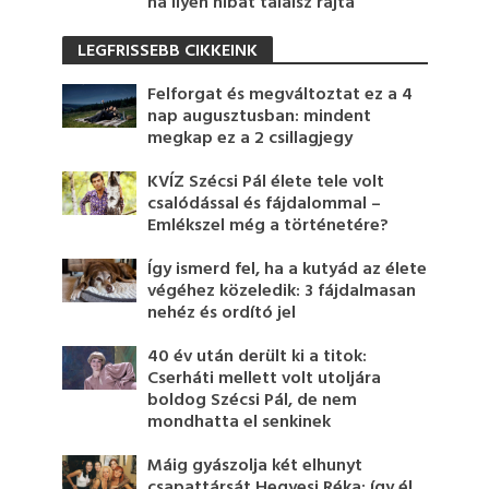
ha ilyen hibát találsz rajta
LEGFRISSEBB CIKKEINK
Felforgat és megváltoztat ez a 4
nap augusztusban: mindent
megkap ez a 2 csillagjegy
KVÍZ Szécsi Pál élete tele volt
csalódással és fájdalommal –
Emlékszel még a történetére?
Így ismerd fel, ha a kutyád az élete
végéhez közeledik: 3 fájdalmasan
nehéz és ordító jel
40 év után derült ki a titok:
Cserháti mellett volt utoljára
boldog Szécsi Pál, de nem
mondhatta el senkinek
Máig gyászolja két elhunyt
csapattársát Hegyesi Réka: így él