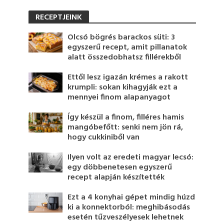
RECEPTJEINK
Olcsó bögrés barackos süti: 3
egyszerű recept, amit pillanatok
alatt összedobhatsz fillérekből
Ettől lesz igazán krémes a rakott
krumpli: sokan kihagyják ezt a
mennyei finom alapanyagot
Így készül a finom, filléres hamis
mangóbefőtt: senki nem jön rá,
hogy cukkiniből van
Ilyen volt az eredeti magyar lecsó:
egy döbbenetesen egyszerű
recept alapján készítették
Ezt a 4 konyhai gépet mindig húzd
ki a konnektorból: meghibásodás
esetén tűzveszélyesek lehetnek