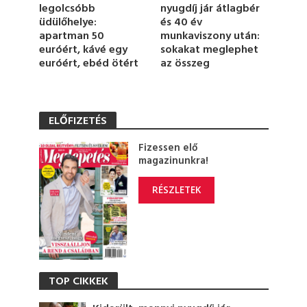
legolcsóbb
nyugdíj jár átlagbér
s
üdülőhelye:
és 40 év
apartman 50
munkaviszony után:
euróért, kávé egy
sokakat meglephet
euróért, ebéd ötért
az összeg
ELŐFIZETÉS
Fizessen elő
magazinunkra!
RÉSZLETEK
TOP CIKKEK