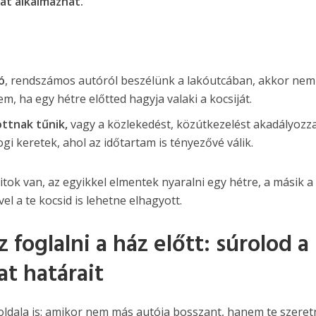
kat alkalmazhat.
ó
, rendszámos autóról beszélünk a lakóutcában, akkor nem
, ha egy hétre előtted hagyja valaki a kocsiját.
ttnak tűnik,
vagy a közlekedést, közútkezelést akadályozza
gi keretek, ahol az időtartam is tényezővé válik.
itok van, az egyikkel elmentek nyaralni egy hétre, a másik a
el a te kocsid is lehetne elhagyott.
 foglalni a ház előtt: súrolod a
at határait
oldala is: amikor nem más autója bosszant, hanem te szeret