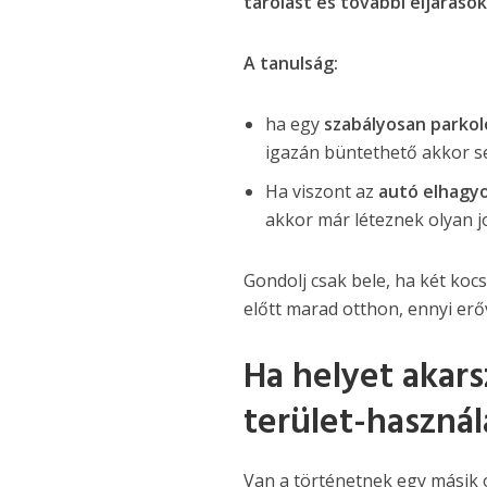
tárolást és további eljáráso
A tanulság:
ha egy
szabályosan parkol
igazán büntethető akkor sem
Ha viszont az
autó elhagyo
akkor már léteznek olyan jo
Gondolj csak bele, ha két kocs
előtt marad otthon, ennyi erőv
Ha helyet akarsz
terület-használ
Van a történetnek egy másik 