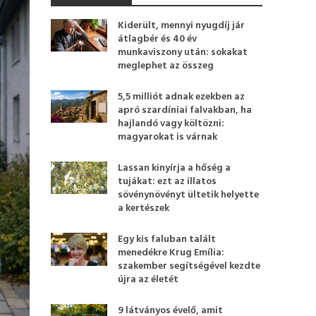
Kiderült, mennyi nyugdíj jár
átlagbér és 40 év
munkaviszony után: sokakat
meglephet az összeg
5,5 milliót adnak ezekben az
apró szardíniai falvakban, ha
hajlandó vagy költözni:
magyarokat is várnak
Lassan kinyírja a hőség a
tujákat: ezt az illatos
sövénynövényt ültetik helyette
a kertészek
Egy kis faluban talált
menedékre Krug Emília:
szakember segítségével kezdte
újra az életét
9 látványos évelő, amit