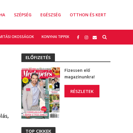
HA
SZÉPSÉG
EGÉSZSÉG
OTTHON ÉS KERT
ARTÁSI OKOSSÁGOK
KONYHAI TIPPEK
ELŐFIZETÉS
Fizessen elő
magazinunkra!
RÉSZLETEK
lás,
TOP CIKKEK