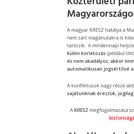
Közterületi par
Magyarországo
A magyar KRESZ hatálya a Mag
nem zárt magánutakra is kiter
tartozik. A mindennapi helyz
külön korlátozás
(például tilt
és nem akadályoz, akkor önm
automatikusan jogsértővé a 
A konfliktusok nagy része abb
sajátunknak érezzük, jogilag
A
KRESZ
megfogalmazása sz
biztonságá