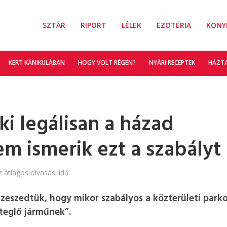
SZTÁR
RIPORT
LÉLEK
EZOTÉRIA
KONY
KERT KÁNIKULÁBAN
HOGY VOLT RÉGEN?
NYÁRI RECEPTEK
HÁZT
ki legálisan a házad
em ismerik ezt a szabályt
z átlagos olvasási idő
zeszedtük, hogy mikor szabályos a közterületi parko
teglő járműnek”.