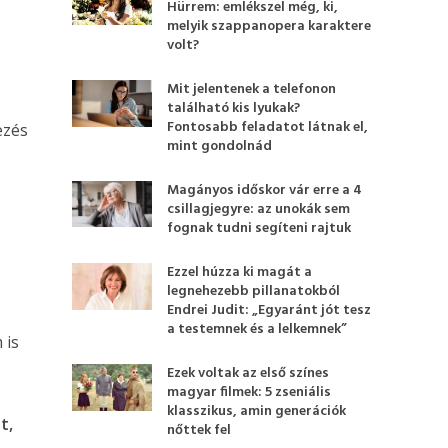
Hürrem: emlékszel még, ki,
melyik szappanopera karaktere
volt?
Mit jelentenek a telefonon
található kis lyukak?
Fontosabb feladatot látnak el,
ezés
mint gondolnád
y
Magányos időskor vár erre a 4
csillagjegyre: az unokák sem
fognak tudni segíteni rajtuk
Ezzel húzza ki magát a
legnehezebb pillanatokból
Endrei Judit: „Egyaránt jót tesz
a testemnek és a lelkemnek”
 is
Ezek voltak az első színes
magyar filmek: 5 zseniális
klasszikus, amin generációk
t,
nőttek fel