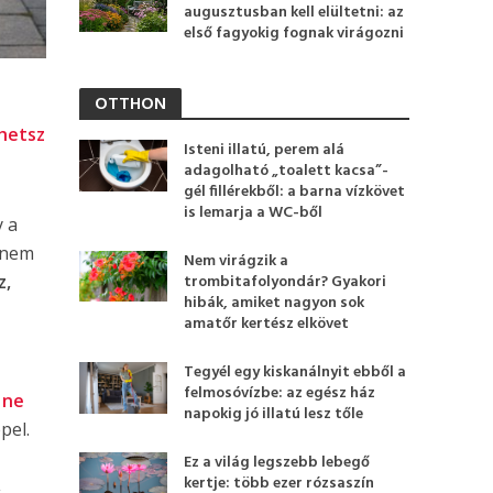
augusztusban kell elültetni: az
első fagyokig fognak virágozni
OTTHON
hetsz
Isteni illatú, perem alá
adagolható „toalett kacsa”-
gél fillérekből: a barna vízkövet
is lemarja a WC-ből
y a
 nem
Nem virágzik a
z,
trombitafolyondár? Gyakori
hibák, amiket nagyon sok
amatőr kertész elkövet
Tegyél egy kiskanálnyit ebből a
felmosóvízbe: az egész ház
g
ne
napokig jó illatú lesz tőle
pel.
Ez a világ legszebb lebegő
kertje: több ezer rózsaszín