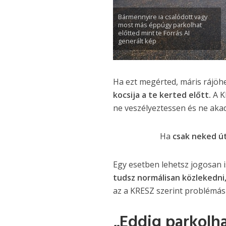
Bármennyire ia csalódott vagy
most más éppúgy parkolhat
előtted mint te Forrás AI
generált kép
Ha ezt megérted, máris rájöhe
kocsija a te kerted előtt.
A K
ne veszélyeztessen és ne aka
Ha
csak neked út
Egy esetben lehetsz jogosan 
tudsz normálisan közlekedni, 
az a KRESZ szerint problémás 
„Eddig parkolha