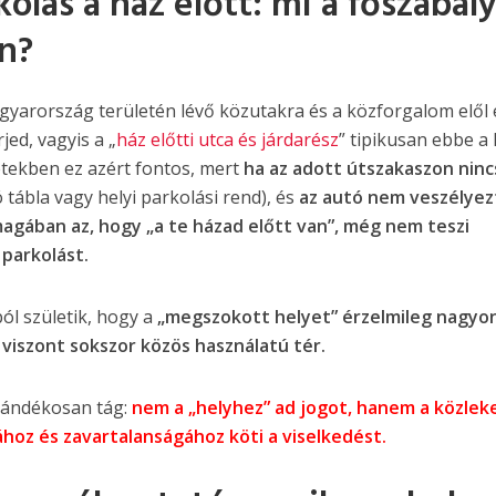
kolás a ház előtt: mi a főszabál
n?
yarország területén lévő közutakra és a közforgalom elől 
jed, vagyis a „
ház előtti utca és járdarész
” tipikusan ebbe a
etekben ez azért fontos, mert
ha az adott útszakaszon ninc
ó tábla vagy helyi parkolási rend), és
az autó nem veszélyez
agában az, hogy „a te házad előtt van”, még nem teszi
parkolást.
ól születik, hogy a
„megszokott helyet” érzelmileg nagyon
 viszont sokszor közös használatú tér.
ándékosan tág:
nem a „helyhez” ad jogot, hanem a közlek
hoz és zavartalanságához köti a viselkedést.