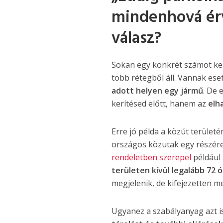
mindenhová ér
válasz?
Sokan egy konkrét számot ker
több rétegből áll. Vannak eset
adott helyen egy jármű
. De 
kerítésed előtt, hanem az
elha
Erre jó példa a közút terület
országos közutak egy részére 
rendeletben szerepel
például
területen kívül legalább 72 ó
megjelenik, de kifejezetten m
Ugyanez a szabályanyag azt is