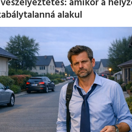
veszélyeztetés: amikor a helyz
abálytalanná alakul