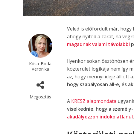
Veled is előfordult már, hogy
ahogy nyitod a zárat, ha végre 
magadnak valami távolabbi
p
Ilyenkor sokan ösztönösen é
Kósa-Boda
közterület logikája nem így 
Veronika
az, hogy mennyi ideje áll ott 
hogy szabályosan áll-e, és a
Megosztás
A
KRESZ alapmondata
ugyani
viselkednie, hogy a személy
akadályozzon indokolatlanul