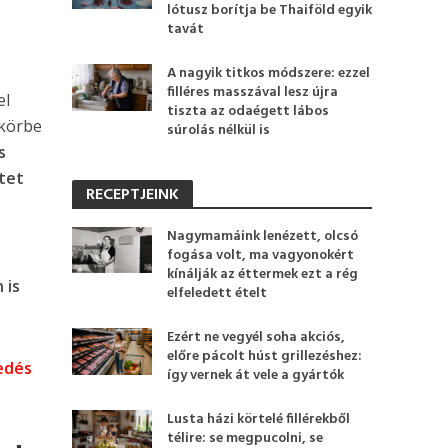
y
lótusz borítja be Thaiföld egyik
tavát
A nagyik titkos módszere: ezzel
filléres masszával lesz újra
el
tiszta az odaégett lábos
 körbe
súrolás nélkül is
s
tet
RECEPTJEINK
Nagymamáink lenézett, olcsó
fogása volt, ma vagyonokért
kínálják az éttermek ezt a rég
 is
elfeledett ételt
Ezért ne vegyél soha akciós,
előre pácolt húst grillezéshez:
edés
így vernek át vele a gyártók
Lusta házi körtelé fillérekből
télire: se megpucolni, se