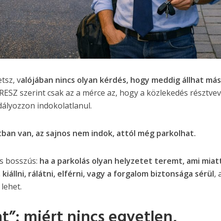
tsz, v
alójában nincs olyan kérdés, hogy meddig állhat má
RESZ szerint csak az a mérce az, hogy a közlekedés résztve
dályozzon indokolatlanul.
ban van, az sajnos nem indok, attól még parkolhat.
is bosszús:
ha a parkolás olyan helyzetet teremt, ami mia
kiállni, rálátni, elférni, vagy a forgalom biztonsága sérül
,
lehet.
t”: miért nincs egyetlen,