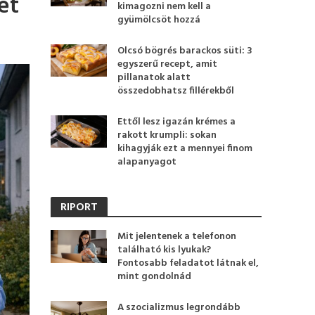
et
kimagozni nem kell a
gyümölcsöt hozzá
Olcsó bögrés barackos süti: 3
egyszerű recept, amit
pillanatok alatt
összedobhatsz fillérekből
Ettől lesz igazán krémes a
rakott krumpli: sokan
kihagyják ezt a mennyei finom
alapanyagot
RIPORT
Mit jelentenek a telefonon
található kis lyukak?
Fontosabb feladatot látnak el,
mint gondolnád
A szocializmus legrondább