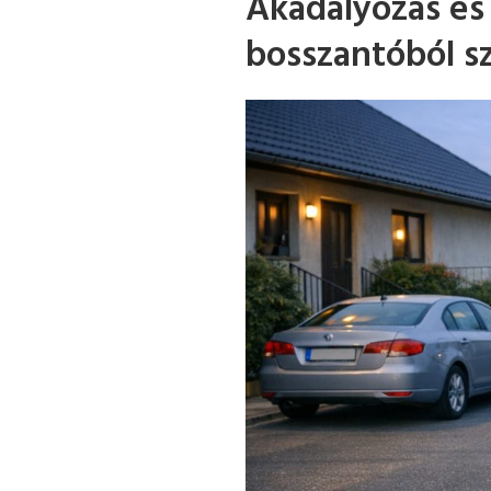
Akadályozás és 
bosszantóból sz