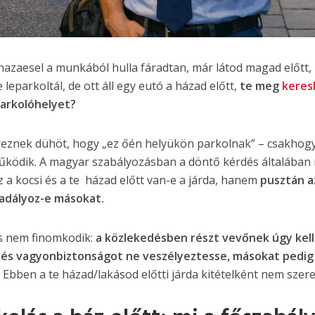
 hazaesel a munkából hulla fáradtan, már látod magad előtt,
leparkoltál, de ott áll egy eutó a házad előtt,
te meg
keres
arkolóhelyet?
reznek dühöt, hogy „ez őén helyükön parkolnak” – csakhog
működik. A magyar szabályozásban a döntő kérdés általában
az a kocsi és a te házad előtt van-e a járda, hanem
pusztán a
kadályoz-e másokat.
s nem finomkodik:
a közlekedésben részt vevőnek úgy kell
- és vagyonbiztonságot ne veszélyeztesse, másokat pedi
.
Ebben a te házad/lakásod előtti járda kitételként nem szere