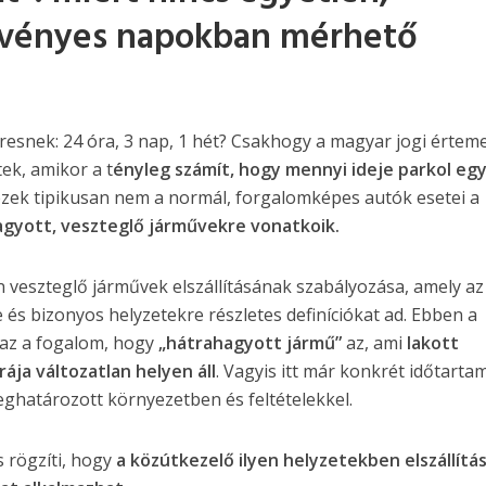
vényes napokban mérhető
esnek: 24 óra, 3 nap, 1 hét? Csakhogy a magyar jogi értem
ek, amikor a t
ényleg számít, hogy mennyi ideje parkol eg
ezek tipikusan nem a normál, forgalomképes autók esetei a
gyott, veszteglő járművekre vonatkoik.
én veszteglő járművek elszállításának szabályozása, amely az
és bizonyos helyzetekre részletes definíciókat ad. Ebben a
 az a fogalom, hogy
„hátrahagyott jármű”
az, ami
lakott
rája változatlan helyen áll
. Vagyis itt már konkrét időtartam
eghatározott környezetben és feltételekkel.
 rögzíti, hogy
a közútkezelő ilyen helyzetekben elszállítás