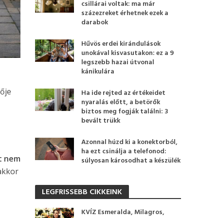
csillárai voltak: ma már
százezreket érhetnek ezek a
darabok
Hűvös erdei kirándulások
unokával kisvasutakon: ez a 9
legszebb hazai útvonal
kánikulára
s
vője
Ha ide rejted az értékeidet
nyaralás előtt, a betörők
biztos meg fogják találni: 3
bevált trükk
Azonnal húzd ki a konektorból,
ha ezt csinálja a telefonod:
tt nem
súlyosan károsodhat a készülék
 akkor
LEGFRISSEBB CIKKEINK
KVÍZ Esmeralda, Milagros,