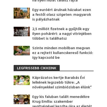
ha ilyen hibát találsz rajta
Egy euróért árulnak házakat ezen
a festői olasz szigeten: magyarok
is pályázhatnak
2,5 milliót fizetnek a gyűjtők egy
ilyen pohárért: a nagyi vitrinjében
többet is találhatsz
Szinte minden mobilban megvan
ez a rejtett kullancskereső funkció:
így kapcsold be
LEGFRISSEBB CIKKEINK
Káprázatos kertje Barabás Évi
lelkének legszebb tükre: „A
növényekkel szimbiózisban élünk”
Egy kis faluban talált menedékre
Krug Emília: szakember
segítségével kezdte újra az életét