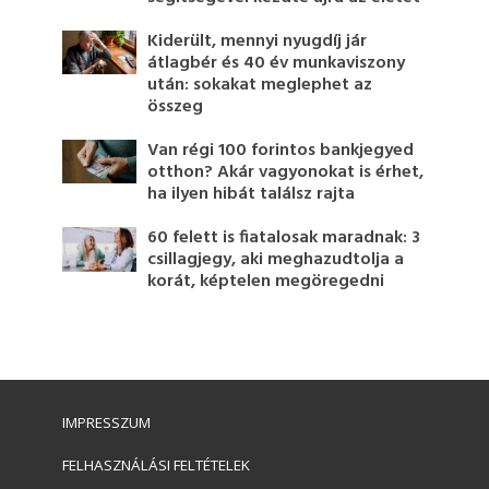
Kiderült, mennyi nyugdíj jár
átlagbér és 40 év munkaviszony
után: sokakat meglephet az
összeg
Van régi 100 forintos bankjegyed
otthon? Akár vagyonokat is érhet,
ha ilyen hibát találsz rajta
60 felett is fiatalosak maradnak: 3
csillagjegy, aki meghazudtolja a
korát, képtelen megöregedni
IMPRESSZUM
FELHASZNÁLÁSI FELTÉTELEK