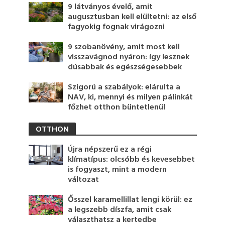
9 látványos évelő, amit
augusztusban kell elültetni: az első
fagyokig fognak virágozni
9 szobanövény, amit most kell
visszavágnod nyáron: így lesznek
dúsabbak és egészségesebbek
Szigorú a szabályok: elárulta a
NAV, ki, mennyi és milyen pálinkát
főzhet otthon büntetlenül
OTTHON
Újra népszerű ez a régi
klímatípus: olcsóbb és kevesebbet
is fogyaszt, mint a modern
változat
Ősszel karamellillat lengi körül: ez
a legszebb díszfa, amit csak
választhatsz a kertedbe