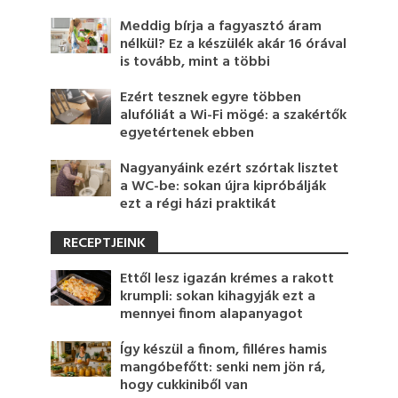
Meddig bírja a fagyasztó áram
nélkül? Ez a készülék akár 16 órával
is tovább, mint a többi
Ezért tesznek egyre többen
alufóliát a Wi-Fi mögé: a szakértők
egyetértenek ebben
Nagyanyáink ezért szórtak lisztet
a WC-be: sokan újra kipróbálják
ezt a régi házi praktikát
RECEPTJEINK
Ettől lesz igazán krémes a rakott
krumpli: sokan kihagyják ezt a
mennyei finom alapanyagot
Így készül a finom, filléres hamis
mangóbefőtt: senki nem jön rá,
hogy cukkiniből van