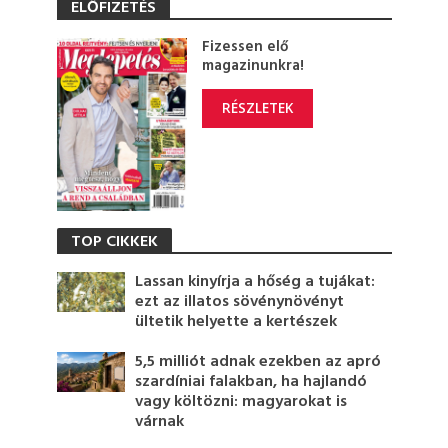
ELŐFIZETÉS
Fizessen elő
magazinunkra!
RÉSZLETEK
TOP CIKKEK
Lassan kinyírja a hőség a tujákat:
ezt az illatos sövénynövényt
ültetik helyette a kertészek
5,5 milliót adnak ezekben az apró
szardíniai falakban, ha hajlandó
vagy költözni: magyarokat is
várnak