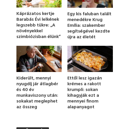
o
f
1
Káprázatos kertje
Egy kis faluban talált
m
Barabás Évi lelkének
menedékre Krug
i
legszebb tükre: „A
Emília: szakember
n
u
növényekkel
segítségével kezdte
t
szimbiózisban élünk”
újra az életét
e
,
1
0
s
e
c
o
n
Kiderült, mennyi
Ettől lesz igazán
d
nyugdíj jár átlagbér
krémes a rakott
s
és 40 év
krumpli: sokan
munkaviszony után:
kihagyják ezt a
sokakat meglephet
mennyei finom
az összeg
alapanyagot