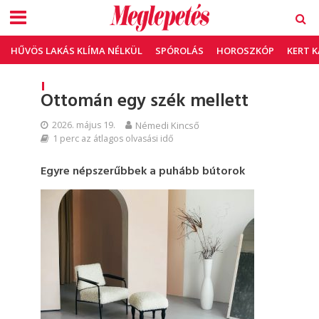
HŰVÖS LAKÁS KLÍMA NÉLKÜL
SPÓROLÁS
HOROSZKÓP
KERT 
Ottomán egy szék mellett
2026. május 19.
Némedi Kincső
1 perc az átlagos olvasási idő
Egyre népszerűbbek a puhább bútorok