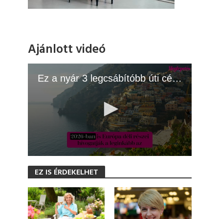
Ajánlott videó
Ez a nyár 3 legcsábítóbb úti célja Európában 2026-ban
0
s
EZ IS ÉRDEKELHET
e
c
o
n
d
s