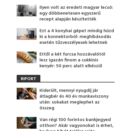
Ilyen volt az eredeti magyar lecsó:
egy döbbenetesen egyszerű
recept alapján készítették
Ezt a 4 konyhai gépet mindig húzd
ki a konnektorból: meghibásodás
esetén tűzveszélyesek lehetnek
Ettől a két furcsa hozzávalótól
lesz igazán finom a cukkinis
kenyér: 50 perc alatt elkészül
RIPORT
Kiderült, mennyi nyugdíj jár
átlagbér és 40 év munkaviszony
után: sokakat meglephet az
összeg
Van régi 100 forintos bankjegyed
otthon? Akár vagyonokat is érhet,