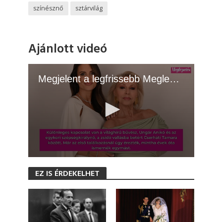
színésznő
sztárvilág
Ajánlott videó
Megjelent a legfrissebb Meglepetés! - 2026.06.30.
0
s
EZ IS ÉRDEKELHET
e
c
o
n
d
s