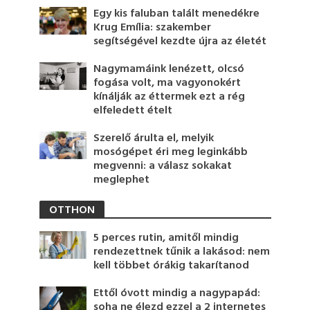
Egy kis faluban talált menedékre
Krug Emília: szakember
segítségével kezdte újra az életét
Nagymamáink lenézett, olcsó
fogása volt, ma vagyonokért
kínálják az éttermek ezt a rég
elfeledett ételt
Szerelő árulta el, melyik
mosógépet éri meg leginkább
megvenni: a válasz sokakat
meglephet
OTTHON
5 perces rutin, amitől mindig
rendezettnek tűnik a lakásod: nem
kell többet órákig takarítanod
Ettől óvott mindig a nagypapád:
soha ne élezd ezzel a 2 internetes