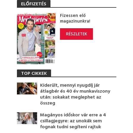
ELŐFIZETÉS
Fizessen elő
magazinunkra!
RÉSZLETEK
TOP CIKKEK
Kiderült, mennyi nyugdíj jár
átlagbér és 40 év munkaviszony
után: sokakat meglephet az
összeg
Magányos időskor vár erre a 4
csillagjegyre: az unokák sem
fognak tudni segíteni rajtuk