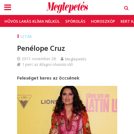
HŰVÖS LAKÁS KLÍMA NÉLKÜL
SPÓROLÁS
HOROSZKÓP
KERT 
SZTÁR
Penélope Cruz
2017. november 28.
Meglepetés
1 perc az átlagos olvasási idő
Feleséget keres az öccsének