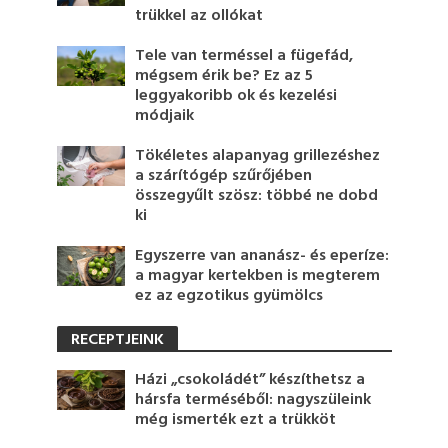
trükkel az ollókat
Tele van terméssel a fügefád,
mégsem érik be? Ez az 5
leggyakoribb ok és kezelési
módjaik
Tökéletes alapanyag grillezéshez
a szárítógép szűrőjében
összegyűlt szösz: többé ne dobd
ki
Egyszerre van ananász- és eperíze:
a magyar kertekben is megterem
ez az egzotikus gyümölcs
RECEPTJEINK
Házi „csokoládét” készíthetsz a
hársfa terméséből: nagyszüleink
még ismerték ezt a trükköt