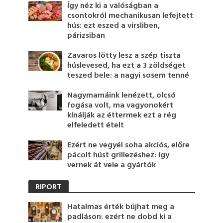
Így néz ki a valóságban a
csontokról mechanikusan lefejtett
hús: ezt eszed a virsliben,
párizsiban
Zavaros lötty lesz a szép tiszta
húslevesed, ha ezt a 3 zöldséget
teszed bele: a nagyi sosem tenné
Nagymamáink lenézett, olcsó
fogása volt, ma vagyonokért
kínálják az éttermek ezt a rég
elfeledett ételt
Ezért ne vegyél soha akciós, előre
pácolt húst grillezéshez: így
vernek át vele a gyártók
RIPORT
Hatalmas érték bújhat meg a
padláson: ezért ne dobd ki a