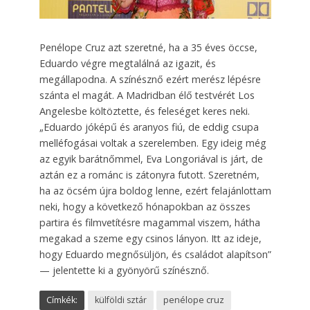
Penélope Cruz azt szeretné, ha a 35 éves öccse,
Eduardo végre megtalálná az igazit, és
megállapodna. A színésznő ezért merész lépésre
szánta el magát. A Madridban élő testvérét Los
Angelesbe költöztette, és feleséget keres neki.
„Eduardo jóképű és aranyos fiú, de eddig csupa
melléfogásai voltak a szerelemben. Egy ideig még
az egyik barátnőmmel, Eva Longoriával is járt, de
aztán ez a románc is zátonyra futott. Szeretném,
ha az öcsém újra boldog lenne, ezért felajánlottam
neki, hogy a következő hónapokban az összes
partira és filmvetítésre magammal viszem, hátha
megakad a szeme egy csinos lányon. Itt az ideje,
hogy Eduardo megnősüljön, és családot alapítson”
— jelentette ki a gyönyörű színésznő.
Címkék:
külföldi sztár
penélope cruz