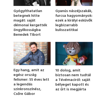
o
f
1
Gyógyíthatatlan
Gyanús nászéjszakák,
m
betegnek hitte
furcsa hagyományok:
i
magát: saját
ezek a királyi esküvők
n
u
démonai kergették
legbizarrabb
t
öngyilkosságba
kulisszatitkai
e
Benedek Tibort
,
2
s
e
c
o
n
d
s
Egy hang, amit az
10 dolog, amit
egész ország
biztosan nem tudtál
felismer: 55 éves lett
a Tévémaciról: saját
a legendás
bélyeget kapott és
szinkronszínész,
az űrt is megjárta
Csőre Gábor