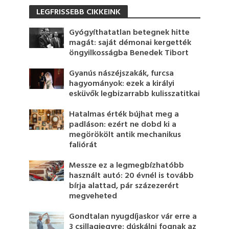
LEGFRISSEBB CIKKEINK
Gyógyíthatatlan betegnek hitte
magát: saját démonai kergették
öngyilkosságba Benedek Tibort
Gyanús nászéjszakák, furcsa
hagyományok: ezek a királyi
esküvők legbizarrabb kulisszatitkai
Hatalmas érték bújhat meg a
padláson: ezért ne dobd ki a
megörökölt antik mechanikus
faliórát
Messze ez a legmegbízhatóbb
használt autó: 20 évnél is tovább
bírja alattad, pár százezerért
megveheted
Gondtalan nyugdíjaskor vár erre a
3 csillagjegyre: dúskálni fognak az