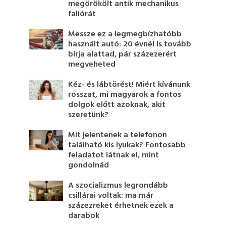
megörökölt antik mechanikus
faliórát
Messze ez a legmegbízhatóbb
használt autó: 20 évnél is tovább
bírja alattad, pár százezerért
megveheted
Kéz- és lábtörést! Miért kívánunk
rosszat, mi magyarok a fontos
dolgok előtt azoknak, akit
szeretünk?
Mit jelentenek a telefonon
található kis lyukak? Fontosabb
feladatot látnak el, mint
gondolnád
A szocializmus legrondább
csillárai voltak: ma már
százezreket érhetnek ezek a
darabok