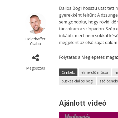
Dallos Bogi hosszú utat tett
gyerekként feltűnt A dzsungel
sem gondolta, hogy rövid időn
táncoltam a színpadon. Szép 
inkább, mert nem sokkal késő
Holczhaffer
megjelent az első saját dalom
Csaba
Folytatás a Meglepetés maga
Megosztás
Címkék:
elmerülő műsor
h
puskás-dallos bogi
szólóének
Ajánlott videó