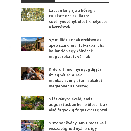
Lassan kinyírja a hőség a
tujákat: ezt az illatos
sövénynövényt ültetik helyette
a kertészek
5,5 milliót adnak ezekben az
apró szardíniai falvakban, ha
hajlandó vagy költözni:
magyarokat is várnak
Kiderült, mennyi nyugdíj jár
átlagbér és 40 év
munkaviszony után: sokakat
meglephet az összeg
9 látványos évelő, amit
augusztusban kell elültetni: az
első fagyokig fognak virágozni
9 szobanövény, amit most kell
visszavágnod nyáron: így