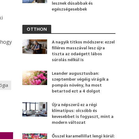
lesznek dúsabbak és
egészségesebbek
ki
OTTHON
 hogy
A nagyik titkos módszere: ezzel
filléres masszával lesz újra
tiszta az odaégett lábos
súrolás nélkül is
Leander augusztusban:
szeptember végéig virágik a
pompás növény, ha most
ógia
betartod ezt a 4 dolgot
Újra népszerű ez a régi
klímatípus: olcsóbb és
kevesebbet is fogyaszt, mint a
modern változat
Ősszel karamellillat lengi körül: