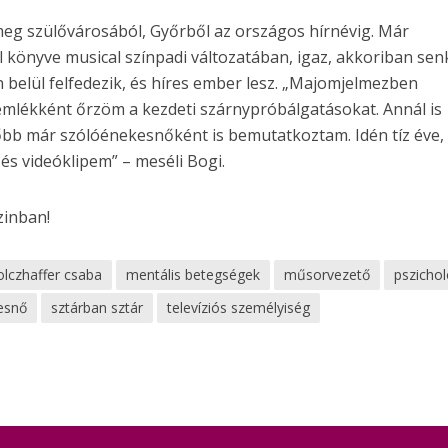
 meg szülővárosából, Győrből az országos hírnévig. Már
 könyve musical színpadi változatában, igaz, akkoriban sen
 belül felfedezik, és híres ember lesz. „Majomjelmezben
emlékként őrzöm a kezdeti szárnypróbálgatásokat. Annál is
bb már szólóénekesnőként is bemutatkoztam. Idén tíz éve,
 és videóklipem” – meséli Bogi.
zinban!
olczhaffer csaba
mentális betegségek
műsorvezető
pszichol
esnő
sztárban sztár
televíziós személyiség