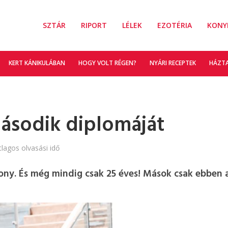
SZTÁR
RIPORT
LÉLEK
EZOTÉRIA
KONY
KERT KÁNIKULÁBAN
HOGY VOLT RÉGEN?
NYÁRI RECEPTEK
HÁZT
második diplomáját
tlagos olvasási idő
szony. És még mindig csak 25 éves! Mások csak ebben 