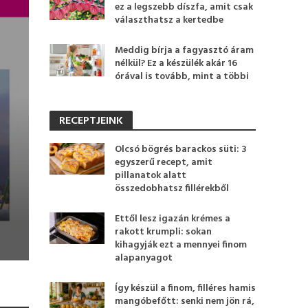
ez a legszebb díszfa, amit csak
választhatsz a kertedbe
Meddig bírja a fagyasztó áram
nélkül? Ez a készülék akár 16
órával is tovább, mint a többi
RECEPTJEINK
Olcsó bögrés barackos süti: 3
egyszerű recept, amit
pillanatok alatt
összedobhatsz fillérekből
Ettől lesz igazán krémes a
rakott krumpli: sokan
kihagyják ezt a mennyei finom
alapanyagot
Így készül a finom, filléres hamis
mangóbefőtt: senki nem jön rá,