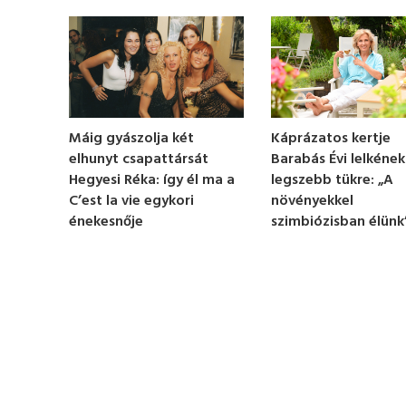
o
n
d
s
o
f
1
m
i
n
Káprázatos kertje
Máig gyászolja két
u
Barabás Évi lelkének
elhunyt csapattársát
t
e
legszebb tükre: „A
Hegyesi Réka: így él ma a
,
növényekkel
C’est la vie egykori
1
szimbiózisban élünk
énekesnője
5
s
e
c
o
n
d
s
V
o
l
u
m