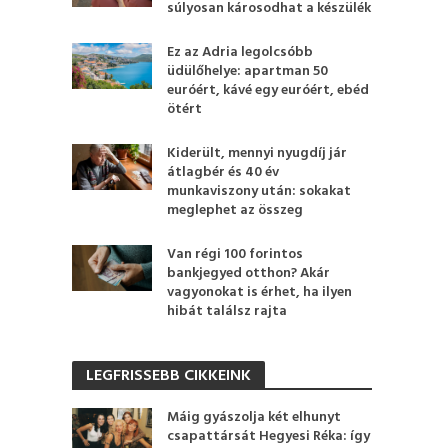
súlyosan károsodhat a készülék
Ez az Adria legolcsóbb
üdülőhelye: apartman 50
euróért, kávé egy euróért, ebéd
ötért
Kiderült, mennyi nyugdíj jár
átlagbér és 40 év
munkaviszony után: sokakat
meglephet az összeg
Van régi 100 forintos
bankjegyed otthon? Akár
vagyonokat is érhet, ha ilyen
hibát találsz rajta
LEGFRISSEBB CIKKEINK
Máig gyászolja két elhunyt
csapattársát Hegyesi Réka: így