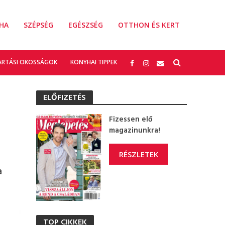
HA
SZÉPSÉG
EGÉSZSÉG
OTTHON ÉS KERT
ARTÁSI OKOSSÁGOK
KONYHAI TIPPEK
ELŐFIZETÉS
Fizessen elő
magazinunkra!
RÉSZLETEK
a
TOP CIKKEK