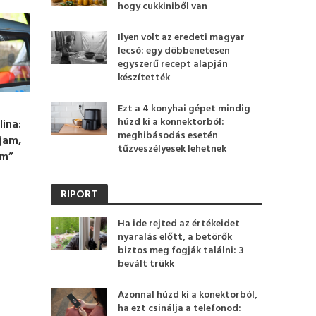
hogy cukkiniből van
Ilyen volt az eredeti magyar
lecsó: egy döbbenetesen
egyszerű recept alapján
készítették
Ezt a 4 konyhai gépet mindig
húzd ki a konnektorból:
lina:
meghibásodás esetén
jam,
tűzveszélyesek lehetnek
om”
RIPORT
Ha ide rejted az értékeidet
nyaralás előtt, a betörők
biztos meg fogják találni: 3
bevált trükk
Azonnal húzd ki a konektorból,
ha ezt csinálja a telefonod: