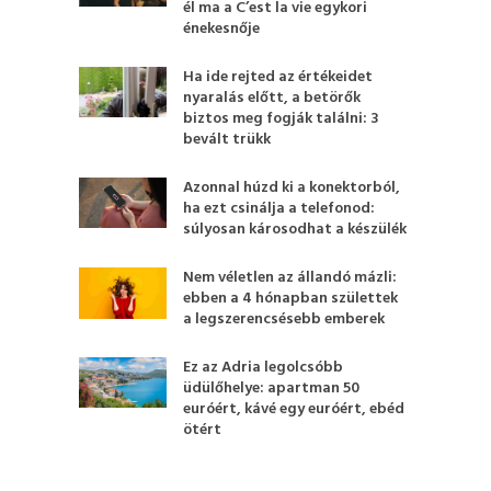
él ma a C’est la vie egykori
énekesnője
Ha ide rejted az értékeidet
nyaralás előtt, a betörők
biztos meg fogják találni: 3
bevált trükk
Azonnal húzd ki a konektorból,
ha ezt csinálja a telefonod:
súlyosan károsodhat a készülék
Nem véletlen az állandó mázli:
ebben a 4 hónapban születtek
a legszerencsésebb emberek
Ez az Adria legolcsóbb
üdülőhelye: apartman 50
euróért, kávé egy euróért, ebéd
ötért