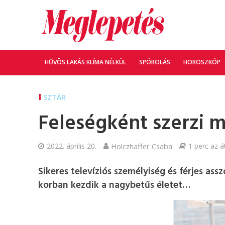
HŰVÖS LAKÁS KLÍMA NÉLKÜL
SPÓROLÁS
HOROSZKÓP
SZTÁR
Feleségként szerzi 
2022. április 20.
Holczhaffer Csaba
1 perc az á
Sikeres televíziós személyiség és férjes as
korban kezdik a nagybetűs életet…