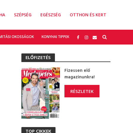
HA
SZÉPSÉG
EGÉSZSÉG
OTTHON ÉS KERT
ARTÁSI OKOSSÁGOK
KONYHAI TIPPEK
ELŐFIZETÉS
Fizessen elő
magazinunkra!
RÉSZLETEK
TOP CIKKEK