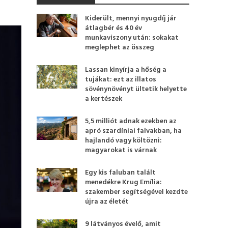
Kiderült, mennyi nyugdíj jár
átlagbér és 40 év
munkaviszony után: sokakat
meglephet az összeg
Lassan kinyírja a hőség a
tujákat: ezt az illatos
sövénynövényt ültetik helyette
a kertészek
5,5 milliót adnak ezekben az
apró szardíniai falvakban, ha
hajlandó vagy költözni:
magyarokat is várnak
Egy kis faluban talált
menedékre Krug Emília:
szakember segítségével kezdte
újra az életét
9 látványos évelő, amit