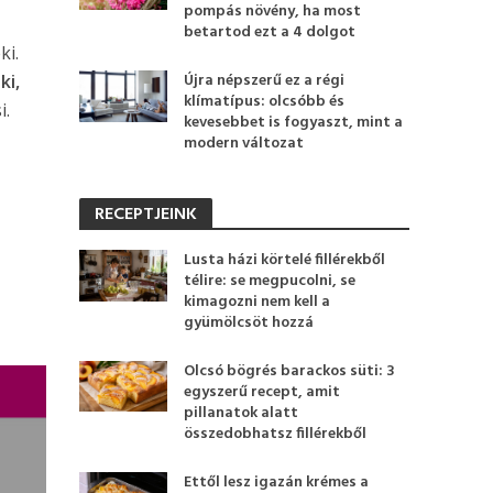
pompás növény, ha most
betartod ezt a 4 dolgot
ki.
Újra népszerű ez a régi
ki,
klímatípus: olcsóbb és
i.
kevesebbet is fogyaszt, mint a
modern változat
RECEPTJEINK
Lusta házi körtelé fillérekből
télire: se megpucolni, se
kimagozni nem kell a
gyümölcsöt hozzá
Olcsó bögrés barackos süti: 3
egyszerű recept, amit
pillanatok alatt
összedobhatsz fillérekből
Ettől lesz igazán krémes a