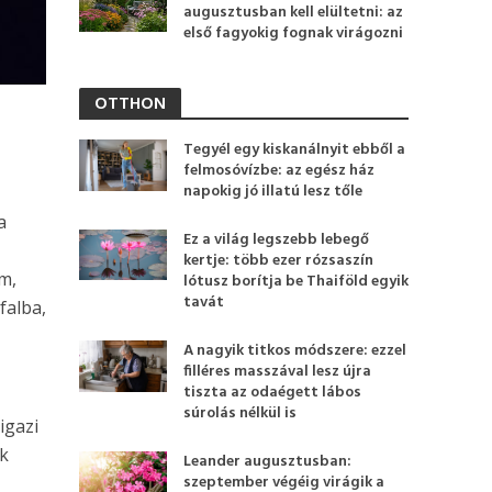
augusztusban kell elültetni: az
első fagyokig fognak virágozni
OTTHON
Tegyél egy kiskanálnyit ebből a
felmosóvízbe: az egész ház
napokig jó illatú lesz tőle
a
Ez a világ legszebb lebegő
kertje: több ezer rózsaszín
m,
lótusz borítja be Thaiföld egyik
tavát
falba,
A nagyik titkos módszere: ezzel
filléres masszával lesz újra
tiszta az odaégett lábos
súrolás nélkül is
igazi
ok
Leander augusztusban:
szeptember végéig virágik a