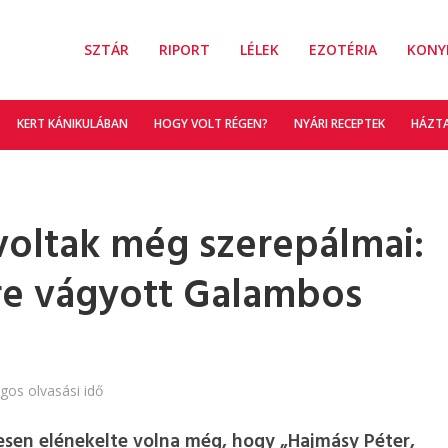
SZTÁR
RIPORT
LÉLEK
EZOTÉRIA
KONY
KERT KÁNIKULÁBAN
HOGY VOLT RÉGEN?
NYÁRI RECEPTEK
HÁZT
 voltak még szerepálmai:
ire vágyott Galambos
agos olvasási idő
vesen elénekelte volna még, hogy „Hajmásy Péter,