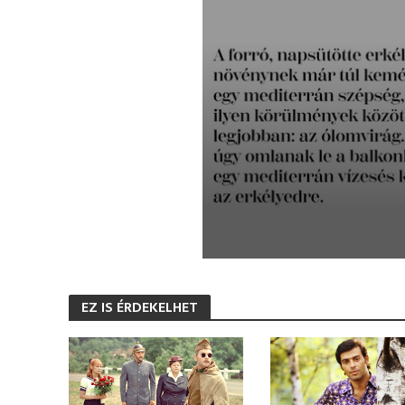
0
s
e
EZ IS ÉRDEKELHET
c
o
n
d
s
o
f