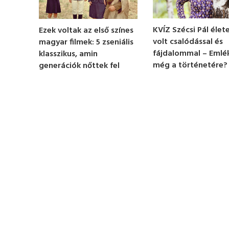
1
m
i
n
KVÍZ Szécsi Pál élete
Ezek voltak az első színes
u
volt csalódással és
magyar filmek: 5 zseniális
t
e
fájdalommal – Emlé
klasszikus, amin
,
még a történetére?
generációk nőttek fel
2
6
s
e
c
o
n
d
s
V
o
l
u
m
e
0
%