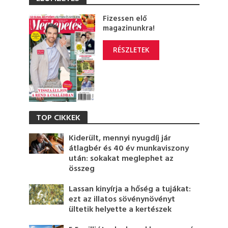
Fizessen elő
magazinunkra!
RÉSZLETEK
TOP CIKKEK
Kiderült, mennyi nyugdíj jár
átlagbér és 40 év munkaviszony
után: sokakat meglephet az
összeg
Lassan kinyírja a hőség a tujákat:
ezt az illatos sövénynövényt
ültetik helyette a kertészek