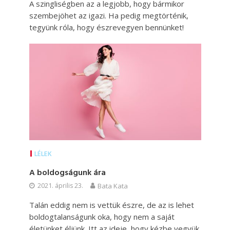
A szingliségben az a legjobb, hogy bármikor
szembejöhet az igazi. Ha pedig megtörténik,
tegyünk róla, hogy észrevegyen bennünket!
LÉLEK
A boldogságunk ára
2021. április 23.
Bata Kata
Talán eddig nem is vettük észre, de az is lehet
boldogtalanságunk oka, hogy nem a saját
életünket éljünk. Itt az ideje, hogy kézbe vegyük