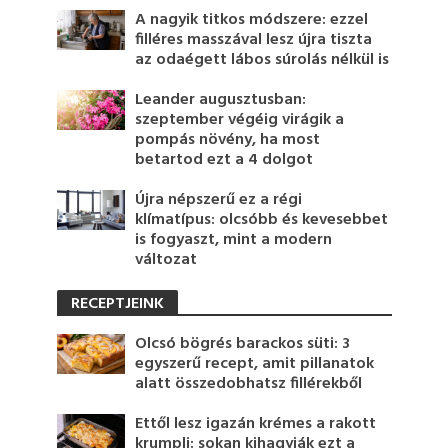
A nagyik titkos módszere: ezzel
filléres masszával lesz újra tiszta
az odaégett lábos súrolás nélkül is
Leander augusztusban:
szeptember végéig virágik a
pompás növény, ha most
betartod ezt a 4 dolgot
Újra népszerű ez a régi
klímatípus: olcsóbb és kevesebbet
is fogyaszt, mint a modern
változat
RECEPTJEINK
Olcsó bögrés barackos süti: 3
egyszerű recept, amit pillanatok
alatt összedobhatsz fillérekből
Ettől lesz igazán krémes a rakott
krumpli: sokan kihagyják ezt a