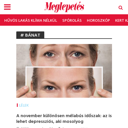
HŰVÖS LAKÁS KLÍMA NÉLKÜL
SPÓROLÁS
HOROSZKÓP
KERT 
# BÁNAT
LÉLEK
A november különösen mélabús időszak: az is
lehet depressziós, aki mosolyog