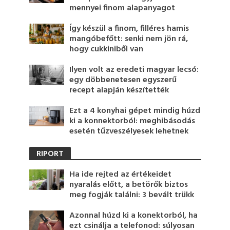
mennyei finom alapanyagot
Így készül a finom, filléres hamis
mangóbefőtt: senki nem jön rá,
hogy cukkiniből van
Ilyen volt az eredeti magyar lecsó:
egy döbbenetesen egyszerű
recept alapján készítették
Ezt a 4 konyhai gépet mindig húzd
ki a konnektorból: meghibásodás
esetén tűzveszélyesek lehetnek
RIPORT
Ha ide rejted az értékeidet
nyaralás előtt, a betörők biztos
meg fogják találni: 3 bevált trükk
Azonnal húzd ki a konektorból, ha
ezt csinálja a telefonod: súlyosan