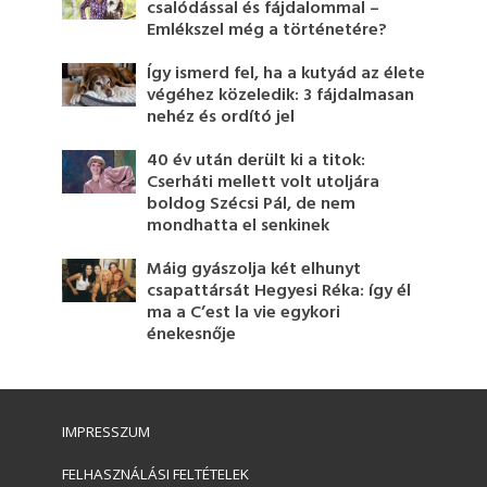
csalódással és fájdalommal –
Emlékszel még a történetére?
Így ismerd fel, ha a kutyád az élete
végéhez közeledik: 3 fájdalmasan
nehéz és ordító jel
40 év után derült ki a titok:
Cserháti mellett volt utoljára
boldog Szécsi Pál, de nem
mondhatta el senkinek
Máig gyászolja két elhunyt
csapattársát Hegyesi Réka: így él
ma a C’est la vie egykori
énekesnője
IMPRESSZUM
FELHASZNÁLÁSI FELTÉTELEK