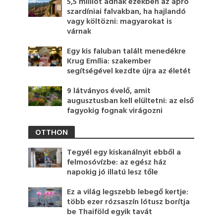
5,5 milliót adnak ezekben az apró
szardíniai falvakban, ha hajlandó
vagy költözni: magyarokat is
várnak
Egy kis faluban talált menedékre
Krug Emília: szakember
segítségével kezdte újra az életét
9 látványos évelő, amit
augusztusban kell elültetni: az első
fagyokig fognak virágozni
OTTHON
Tegyél egy kiskanálnyit ebből a
felmosóvízbe: az egész ház
napokig jó illatú lesz tőle
Ez a világ legszebb lebegő kertje:
több ezer rózsaszín lótusz borítja
be Thaiföld egyik tavát