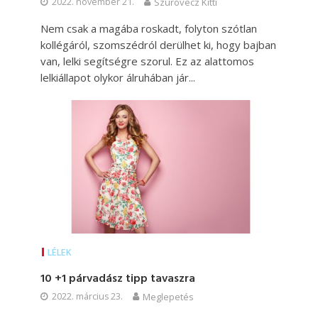
2022. november 21.
Szurovecz Kitti
Nem csak a magába roskadt, folyton szótlan
kollégáról, szomszédról derülhet ki, hogy bajban
van, lelki segítségre szorul. Ez az alattomos
lelkiállapot olykor álruhában jár...
LÉLEK
10 +1 párvadász tipp tavaszra
2022. március 23.
Meglepetés