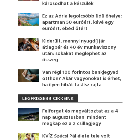
károsodhat a készülék
Ez az Adria legolcsóbb üdülőhelye:
apartman 50 euróért, kávé egy
euróért, ebéd ötért
Kiderült, mennyi nyugdíj jár
átlagbér és 40 év munkaviszony
után: sokakat meglephet az
összeg
Van régi 100 forintos bankjegyed
otthon? Akár vagyonokat is érhet,
ha ilyen hibát találsz rajta
LEGFRISSEBB CIKKEINK
Felforgat és megváltoztat ez a 4
nap augusztusban: mindent
megkap ez a 2 csillagjegy
KVÍZ Szécsi Pál élete tele volt