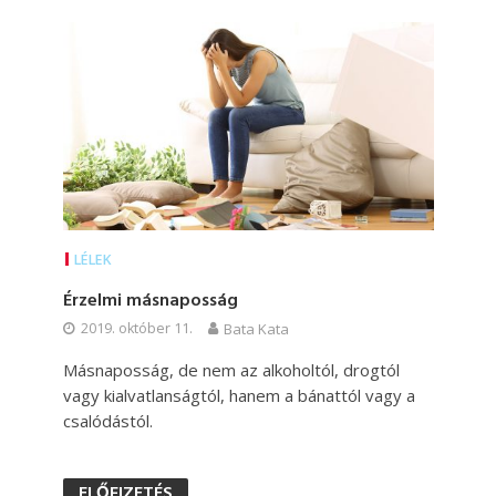
LÉLEK
Érzelmi másnaposság
2019. október 11.
Bata Kata
Másnaposság, de nem az alkoholtól, drogtól
vagy kialvatlanságtól, hanem a bánattól vagy a
csalódástól.
ELŐFIZETÉS