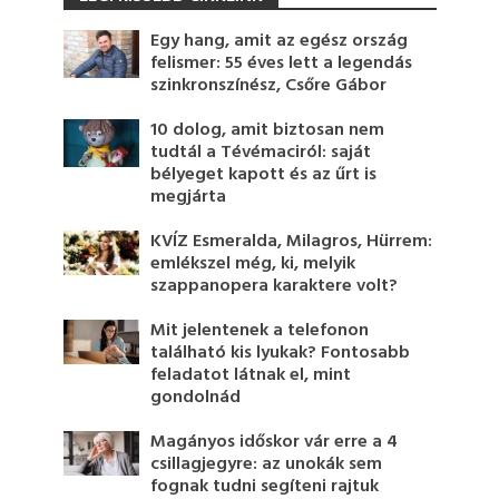
Egy hang, amit az egész ország
felismer: 55 éves lett a legendás
szinkronszínész, Csőre Gábor
10 dolog, amit biztosan nem
tudtál a Tévémaciról: saját
bélyeget kapott és az űrt is
megjárta
KVÍZ Esmeralda, Milagros, Hürrem:
emlékszel még, ki, melyik
szappanopera karaktere volt?
Mit jelentenek a telefonon
található kis lyukak? Fontosabb
feladatot látnak el, mint
gondolnád
Magányos időskor vár erre a 4
csillagjegyre: az unokák sem
fognak tudni segíteni rajtuk