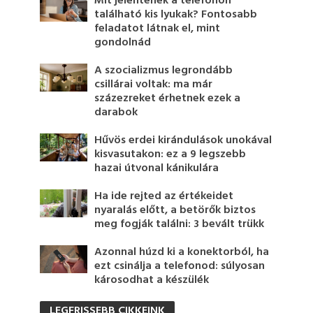
Mit jelentenek a telefonon
található kis lyukak? Fontosabb
feladatot látnak el, mint
gondolnád
A szocializmus legrondább
csillárai voltak: ma már
százezreket érhetnek ezek a
darabok
Hűvös erdei kirándulások unokával
kisvasutakon: ez a 9 legszebb
hazai útvonal kánikulára
Ha ide rejted az értékeidet
nyaralás előtt, a betörők biztos
meg fogják találni: 3 bevált trükk
Azonnal húzd ki a konektorból, ha
ezt csinálja a telefonod: súlyosan
károsodhat a készülék
LEGFRISSEBB CIKKEINK