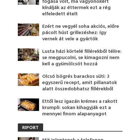
fogása volt, ma vagyonokért
kínálják az éttermek ezt a rég
elfeledett ételt
Ezért ne vegyél soha akciós, előre
pácolt húst grillezéshez: így
vernek át vele a gyártók
Lusta házi körtelé fillérekből télire:
se megpucolni, se kimagozni nem
kell a gyümölcsöt hozzá
Olcsó bögrés barackos süti: 3
egyszerű recept, amit pillanatok
alatt összedobhatsz fillérekből
Ettől lesz igazán krémes a rakott
krumpli: sokan kihagyják ezt a
mennyei finom alapanyagot
RIPORT