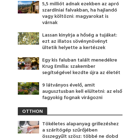
5,5 milliót adnak ezekben az apró
szardíniai falvakban, ha hajlandó
vagy költözni: magyarokat is
várnak
Lassan kinyírja a hőség a tujákat:
ezt az illatos sövénynövényt
ültetik helyette a kertészek
Egy kis faluban talált menedékre
Krug Emília: szakember
segítségével kezdte újra az életét
9 látványos évelő, amit
augusztusban kell elültetni: az első
fagyokig fognak virágozni
OTTHON
Tökéletes alapanyag grillezéshez
a szárítógép szűrőjében
összegyűlt szösz: többé ne dobd