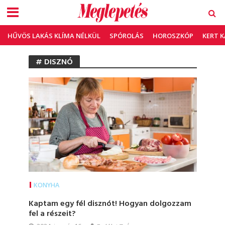
HŰVÖS LAKÁS KLÍMA NÉLKÜL
SPÓROLÁS
HOROSZKÓP
KERT 
# DISZNÓ
KONYHA
Kaptam egy fél disznót! Hogyan dolgozzam
fel a részeit?