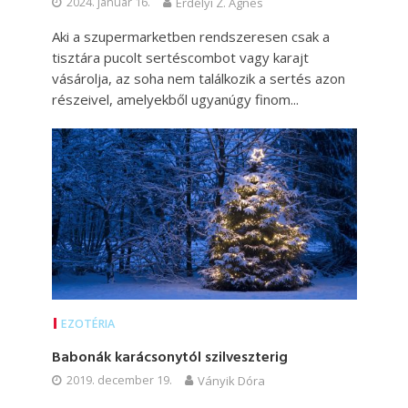
2024. január 16.
Erdélyi Z. Ágnes
Aki a szupermarketben rendszeresen csak a
tisztára pucolt sertéscombot vagy karajt
vásárolja, az soha nem találkozik a sertés azon
részeivel, amelyekből ugyanúgy finom...
EZOTÉRIA
Babonák karácsonytól szilveszterig
2019. december 19.
Ványik Dóra