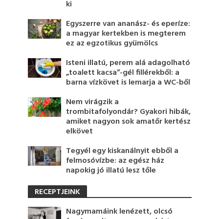
ki
Egyszerre van ananász- és eperíze:
a magyar kertekben is megterem
ez az egzotikus gyümölcs
Isteni illatú, perem alá adagolható
„toalett kacsa”-gél fillérekből: a
barna vízkövet is lemarja a WC-ből
Nem virágzik a
trombitafolyondár? Gyakori hibák,
amiket nagyon sok amatőr kertész
elkövet
Tegyél egy kiskanálnyit ebből a
felmosóvízbe: az egész ház
napokig jó illatú lesz tőle
RECEPTJEINK
Nagymamáink lenézett, olcsó