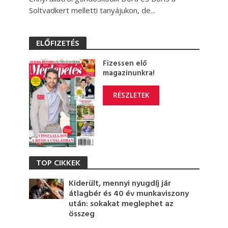
Soltvadkert melletti tanyájukon, de...
ELŐFIZETÉS
Fizessen elő
magazinunkra!
RÉSZLETEK
TOP CIKKEK
Kiderült, mennyi nyugdíj jár
átlagbér és 40 év munkaviszony
után: sokakat meglephet az
összeg