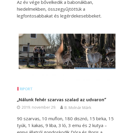
Az év vége bővelkedik a babonákban,
hiedelmekben, összegyűjtöttük a
legfontosabbakat és legérdekesebbeket.
RIPORT
„Nálunk fehér szarvas szalad az udvaron”
2019. november 29.
B. Molnár Márk
90 szarvas, 10 muflon, 180 disznó, 15 birka, 15
tyúk, 1 kakas, 9 liba, 3 ló, 3 emu és 2 kutya –
ennyi állatról gondoskodik Dóra és Boris a