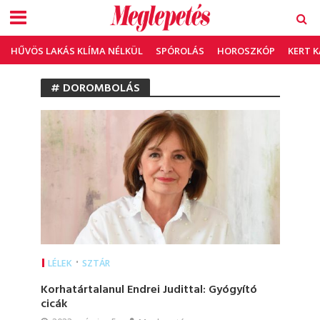
HŰVÖS LAKÁS KLÍMA NÉLKÜL
SPÓROLÁS
HOROSZKÓP
KERT 
# DOROMBOLÁS
•
LÉLEK
SZTÁR
Korhatártalanul Endrei Judittal: Gyógyító
cicák