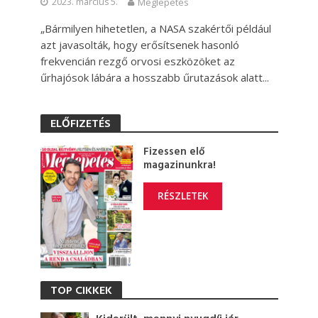
2023. március 5.
Meglepetés
„Bármilyen hihetetlen, a NASA szakértői például
azt javasolták, hogy erősítsenek hasonló
frekvencián rezgő orvosi eszközöket az
űrhajósok lábára a hosszabb űrutazások alatt...
ELŐFIZETÉS
Fizessen elő
magazinunkra!
RÉSZLETEK
TOP CIKKEK