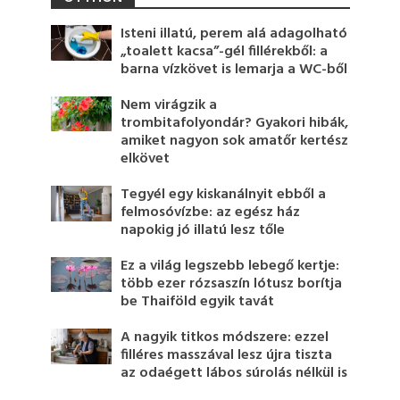
Isteni illatú, perem alá adagolható
„toalett kacsa”-gél fillérekből: a
barna vízkövet is lemarja a WC-ből
Nem virágzik a
trombitafolyondár? Gyakori hibák,
amiket nagyon sok amatőr kertész
elkövet
Tegyél egy kiskanálnyit ebből a
felmosóvízbe: az egész ház
napokig jó illatú lesz tőle
Ez a világ legszebb lebegő kertje:
több ezer rózsaszín lótusz borítja
be Thaiföld egyik tavát
A nagyik titkos módszere: ezzel
filléres masszával lesz újra tiszta
az odaégett lábos súrolás nélkül is