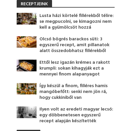
RECEPTJEINK
Lusta házi körtelé fillérekből télire:
se megpucolni, se kimagozni nem
kell a gyümölcsöt hozzá
Olcsó bögrés barackos süti: 3
egyszerű recept, amit pillanatok
alatt összedobhatsz fillérekből
Ettől lesz igazán krémes a rakott
krumpli: sokan kihagyják ezt a
mennyei finom alapanyagot
Így készül a finom, filléres hamis
mangóbefőtt: senki nem jön rá,
hogy cukkiniből van
Ilyen volt az eredeti magyar lecsó:
egy döbbenetesen egyszerű
recept alapján készítették