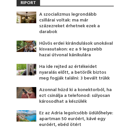
RIPORT
A szocializmus legrondább
csillárai voltak: ma már
százezreket érhetnek ezek a
darabok
Hűvös erdei kirándulások unokával
kisvasutakon: ez a 9 legszebb
hazai útvonal kánikulára
Ha ide rejted az értékeidet
nyaralás előtt, a betörők biztos
meg fogják találni: 3 bevált trükk
Azonnal húzd ki a konektorból, ha
ezt csinálja a telefonod: súlyosan
károsodhat a készülék
Ez az Adria legolcsóbb üdülőhelye:
apartman 50 euróért, kávé egy
euróért, ebéd ötért