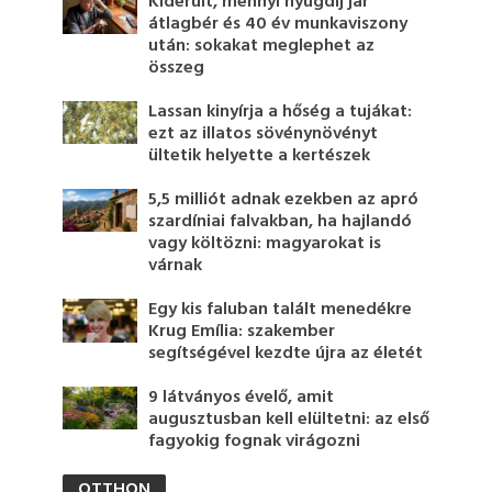
Kiderült, mennyi nyugdíj jár
átlagbér és 40 év munkaviszony
után: sokakat meglephet az
összeg
Lassan kinyírja a hőség a tujákat:
ezt az illatos sövénynövényt
ültetik helyette a kertészek
5,5 milliót adnak ezekben az apró
szardíniai falvakban, ha hajlandó
vagy költözni: magyarokat is
várnak
Egy kis faluban talált menedékre
Krug Emília: szakember
segítségével kezdte újra az életét
9 látványos évelő, amit
augusztusban kell elültetni: az első
fagyokig fognak virágozni
OTTHON