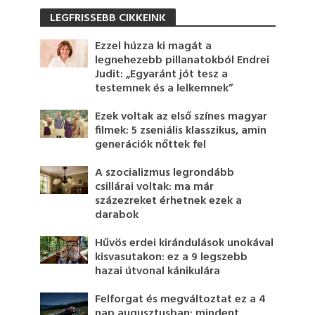
LEGFRISSEBB CIKKEINK
Ezzel húzza ki magát a
legnehezebb pillanatokból Endrei
Judit: „Egyaránt jót tesz a
testemnek és a lelkemnek”
Ezek voltak az első színes magyar
filmek: 5 zseniális klasszikus, amin
generációk nőttek fel
A szocializmus legrondább
csillárai voltak: ma már
százezreket érhetnek ezek a
darabok
Hűvös erdei kirándulások unokával
kisvasutakon: ez a 9 legszebb
hazai útvonal kánikulára
Felforgat és megváltoztat ez a 4
nap augusztusban: mindent