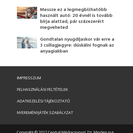
Messze ez a legmegbízhatóbb
használt autó: 20 évnél is tovább
bírja alattad, pár százezerért
megveheted
Gondtalan nyugdíjaskor vár erre a
3 csillagjegyre: dúskálni fognak az
anyagiakban
IMPRESSZUM
FELHASZNÁLÁSI FELTÉTELEK
ADATKEZELÉSI TÁJÉKOZTATÓ
NYEREMÉNYJÁTÉK SZABÁLYZAT
Copyright © 2017 Central Médiacsoport Zrt. Minden jog