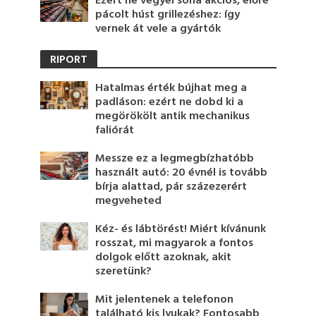
Ezért ne vegyél soha akciós, előre
pácolt húst grillezéshez: így
vernek át vele a gyártók
RIPORT
Hatalmas érték bújhat meg a
padláson: ezért ne dobd ki a
megörökölt antik mechanikus
faliórát
Messze ez a legmegbízhatóbb
használt autó: 20 évnél is tovább
bírja alattad, pár százezerért
megveheted
Kéz- és lábtörést! Miért kívánunk
rosszat, mi magyarok a fontos
dolgok előtt azoknak, akit
szeretünk?
Mit jelentenek a telefonon
található kis lyukak? Fontosabb