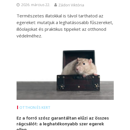
2026. március 22.
Zádori Viktória
Természetes illatokkal is távol tarthatod az
egereket: mutatjuk a leghatásosabb fűszereket,
illóolajokat és praktikus tippeket az otthonod
védelméhez.
OTTHON ÉS KERT
Ez a forró szósz garantáltan elűzi az összes
rágcsálót: a leghatékonyabb szer egerek
ellen