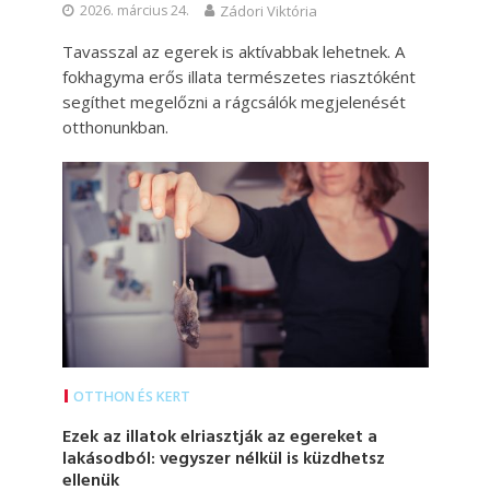
2026. március 24.
Zádori Viktória
Tavasszal az egerek is aktívabbak lehetnek. A
fokhagyma erős illata természetes riasztóként
segíthet megelőzni a rágcsálók megjelenését
otthonunkban.
OTTHON ÉS KERT
Ezek az illatok elriasztják az egereket a
lakásodból: vegyszer nélkül is küzdhetsz
ellenük