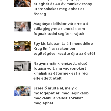
átlagbér és 40 év munkaviszony
után: sokakat meglephet az
összeg
Magányos időskor vár erre a 4
csillagjegyre: az unokák sem
fognak tudni segíteni rajtuk
Egy kis faluban talált menedékre
Krug Emília: szakember
segítségével kezdte újra az életét
Nagymamáink lenézett, olcsó
fogása volt, ma vagyonokért
kínálják az éttermek ezt a rég
elfeledett ételt
Szerelő árulta el, melyik
mosógépet éri meg leginkább
megvenni: a válasz sokakat
meglephet