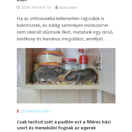
2026. március 13.
Marx Reni
Ha az otthonunkba kellemetlen rágcsálók is
bekötöztek, és eddig semmilyen módszerrel
nem sikerült elűznünk őket, mutatunk egy olcsó,
hatékony és humánus megoldást, amellyel...
OTTHON ÉS KERT
Csak terítsd szét a padlón ezt a filléres házi
szert és menekülni fognak az egerek