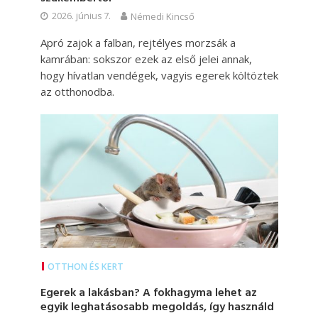
2026. június 7.
Némedi Kincső
Apró zajok a falban, rejtélyes morzsák a
kamrában: sokszor ezek az első jelei annak,
hogy hívatlan vendégek, vagyis egerek költöztek
az otthonodba.
OTTHON ÉS KERT
Egerek a lakásban? A fokhagyma lehet az
egyik leghatásosabb megoldás, így használd