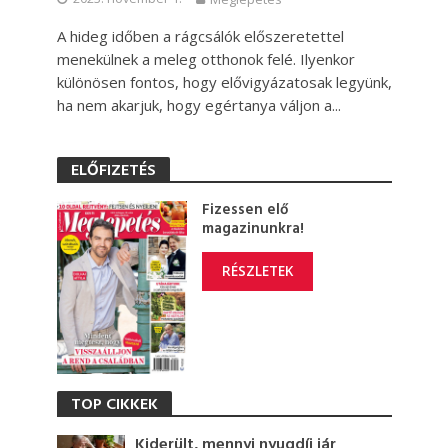
A hideg időben a rágcsálók előszeretettel
menekülnek a meleg otthonok felé. Ilyenkor
különösen fontos, hogy elővigyázatosak legyünk,
ha nem akarjuk, hogy egértanya váljon a...
ELŐFIZETÉS
Fizessen elő
magazinunkra!
RÉSZLETEK
TOP CIKKEK
Kiderült, mennyi nyugdíj jár