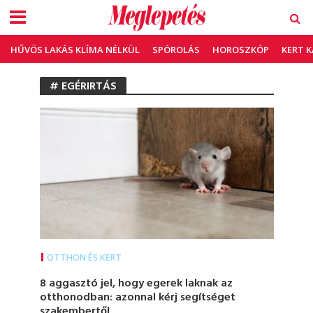
HŰVÖS LAKÁS KLÍMA NÉLKÜL
SPÓROLÁS
HOROSZKÓP
KERT 
# EGÉRIRTÁS
OTTHON ÉS KERT
8 aggasztó jel, hogy egerek laknak az
otthonodban: azonnal kérj segítséget
szakembertől