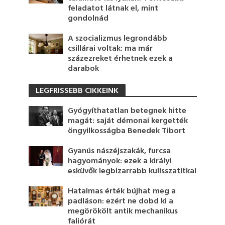
feladatot látnak el, mint
gondolnád
A szocializmus legrondább
csillárai voltak: ma már
százezreket érhetnek ezek a
darabok
LEGFRISSEBB CIKKEINK
Gyógyíthatatlan betegnek hitte
magát: saját démonai kergették
öngyilkosságba Benedek Tibort
Gyanús nászéjszakák, furcsa
hagyományok: ezek a királyi
esküvők legbizarrabb kulisszatitkai
Hatalmas érték bújhat meg a
padláson: ezért ne dobd ki a
megörökölt antik mechanikus
faliórát