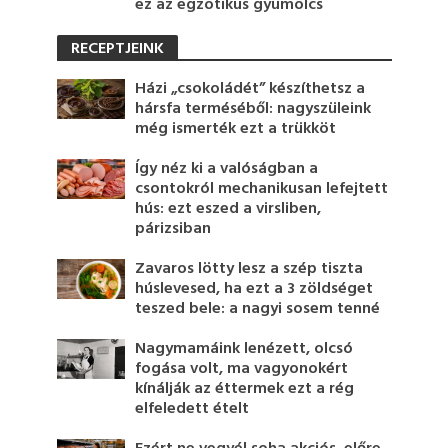
ez az egzotikus gyümölcs
RECEPTJEINK
Házi „csokoládét” készíthetsz a
hársfa terméséből: nagyszüleink
még ismerték ezt a trükköt
Így néz ki a valóságban a
csontokról mechanikusan lefejtett
hús: ezt eszed a virsliben,
párizsiban
Zavaros lötty lesz a szép tiszta
húslevesed, ha ezt a 3 zöldséget
teszed bele: a nagyi sosem tenné
Nagymamáink lenézett, olcsó
fogása volt, ma vagyonokért
kínálják az éttermek ezt a rég
elfeledett ételt