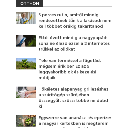
OTTHON
5 perces rutin, amitől mindig
rendezettnek tűnik a lakásod: nem
kell többet órákig takarítanod
Ettől óvott mindig a nagypapád:
soha ne élezd ezzel a 2 internetes
trükkel az ollókat
Tele van terméssel a fügefád,
mégsem érik be? Ez az 5
leggyakoribb ok és kezelési
módjaik
Tökéletes alapanyag grillezéshez
a szárítógép szűrőjében
összegyűlt szösz: többé ne dobd
ki
Egyszerre van ananász- és eperíze:
a magyar kertekben is megterem