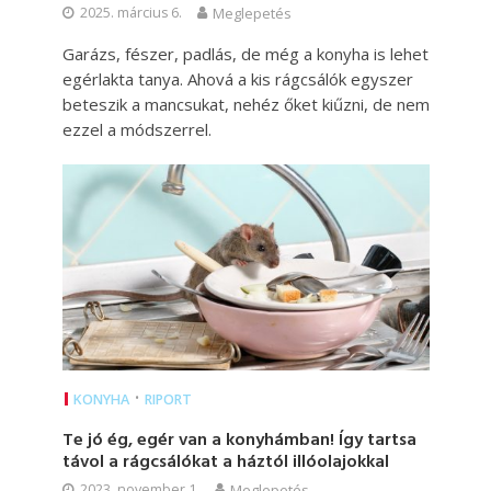
2025. március 6.
Meglepetés
Garázs, fészer, padlás, de még a konyha is lehet
egérlakta tanya. Ahová a kis rágcsálók egyszer
beteszik a mancsukat, nehéz őket kiűzni, de nem
ezzel a módszerrel.
•
KONYHA
RIPORT
Te jó ég, egér van a konyhámban! Így tartsa
távol a rágcsálókat a háztól illóolajokkal
2023. november 1.
Meglepetés