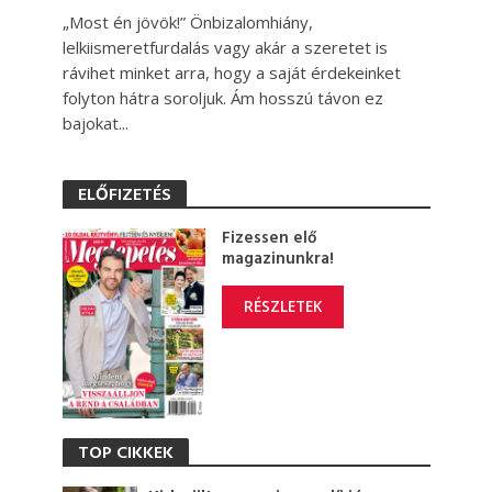
„Most én jövök!” Önbizalomhiány,
lelkiismeretfurdalás vagy akár a szeretet is
rávihet minket arra, hogy a saját érdekeinket
folyton hátra soroljuk. Ám hosszú távon ez
bajokat...
ELŐFIZETÉS
Fizessen elő
magazinunkra!
RÉSZLETEK
TOP CIKKEK