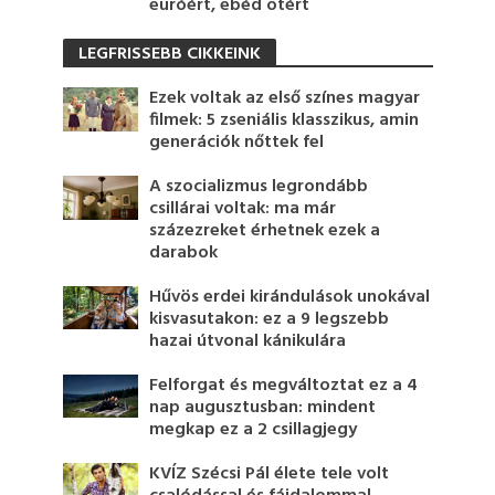
euróért, ebéd ötért
LEGFRISSEBB CIKKEINK
Ezek voltak az első színes magyar
filmek: 5 zseniális klasszikus, amin
generációk nőttek fel
A szocializmus legrondább
csillárai voltak: ma már
százezreket érhetnek ezek a
darabok
Hűvös erdei kirándulások unokával
kisvasutakon: ez a 9 legszebb
hazai útvonal kánikulára
Felforgat és megváltoztat ez a 4
nap augusztusban: mindent
megkap ez a 2 csillagjegy
KVÍZ Szécsi Pál élete tele volt