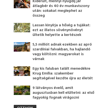
Kiderült, mennyi nyugdíj jár
átlagbér és 40 év munkaviszony
után: sokakat meglephet az
összeg
Lassan kinyírja a hőség a tujákat:
ezt az illatos sövénynövényt
ültetik helyette a kertészek
5,5 milliót adnak ezekben az apró
szardíniai falvakban, ha hajlandó
vagy költözni: magyarokat is
várnak
Egy kis faluban talált menedékre
Krug Emília: szakember
segítségével kezdte újra az életét
9 látványos évelő, amit
augusztusban kell elültetni: az első
fagyokig fognak virágozni