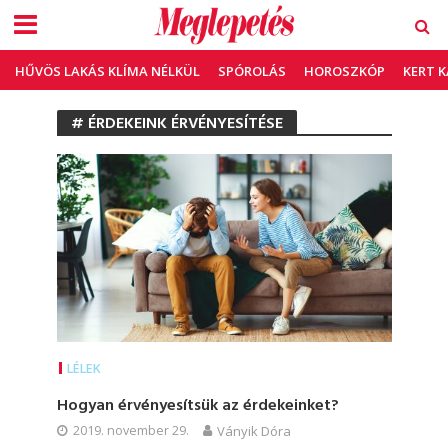
HŰVÖS LAKÁS KLÍMA NÉLKÜL
SPÓROLÁS
HOROSZKÓP
KERT 
# ÉRDEKEINK ÉRVÉNYESÍTÉSE
LÉLEK
Hogyan érvényesítsük az érdekeinket?
2019. november 29.
Ványik Dóra