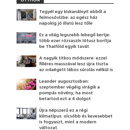
OTTHON
Tegyél egy kiskanálnyit ebből a
felmosóvízbe: az egész ház
napokig jó illatú lesz tőle
Ez a világ legszebb lebegő kertje:
több ezer rózsaszín lótusz borítja
be Thaiföld egyik tavát
A nagyik titkos módszere: ezzel
filléres masszával lesz újra tiszta
az odaégett lábos súrolás nélkül is
Leander augusztusban:
szeptember végéig virágik a
pompás növény, ha most
betartod ezt a 4 dolgot
Újra népszerű ez a régi
klímatípus: olcsóbb és kevesebbet
is fogyaszt, mint a modern
változat