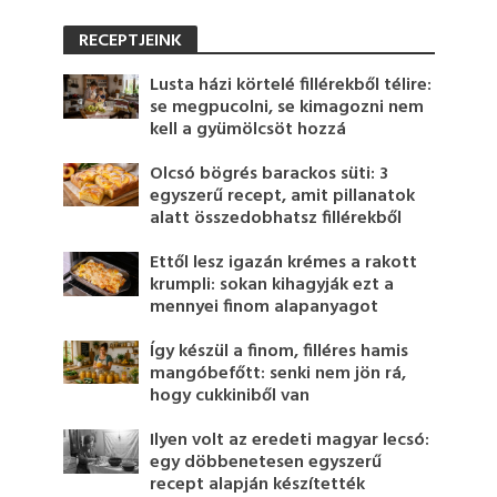
RECEPTJEINK
Lusta házi körtelé fillérekből télire:
se megpucolni, se kimagozni nem
kell a gyümölcsöt hozzá
Olcsó bögrés barackos süti: 3
egyszerű recept, amit pillanatok
alatt összedobhatsz fillérekből
Ettől lesz igazán krémes a rakott
krumpli: sokan kihagyják ezt a
mennyei finom alapanyagot
Így készül a finom, filléres hamis
mangóbefőtt: senki nem jön rá,
hogy cukkiniből van
Ilyen volt az eredeti magyar lecsó:
egy döbbenetesen egyszerű
recept alapján készítették