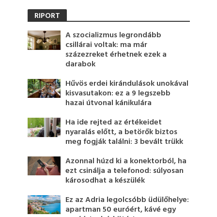
RIPORT
A szocializmus legrondább
csillárai voltak: ma már
százezreket érhetnek ezek a
darabok
Hűvös erdei kirándulások unokával
kisvasutakon: ez a 9 legszebb
hazai útvonal kánikulára
Ha ide rejted az értékeidet
nyaralás előtt, a betörők biztos
meg fogják találni: 3 bevált trükk
Azonnal húzd ki a konektorból, ha
ezt csinálja a telefonod: súlyosan
károsodhat a készülék
Ez az Adria legolcsóbb üdülőhelye:
apartman 50 euróért, kávé egy