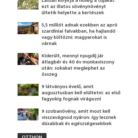
Lassan kinyírja a hőség a tujákat:
ezt az illatos sövénynövényt
ültetik helyette a kertészek
5,5 milliót adnak ezekben az apró
szardíniai falvakban, ha hajlandó
vagy költözni: magyarokat is
várnak
Kiderült, mennyi nyugdíj jár
átlagbér és 40 év munkaviszony
után: sokakat meglephet az
összeg
9 látványos évelő, amit
augusztusban kell elültetni: az első
fagyokig fognak virágozni
9 szobanövény, amit most kell
visszavágnod nyáron: így lesznek
dúsabbak és egészségesebbek
OTTHON