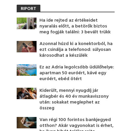
RIPORT
Ha ide rejted az értékeidet
nyaralás előtt, a betörők biztos
meg fogják találni: 3 bevált trükk
Azonnal húzd ki a konektorból, ha
ezt csinálja a telefonod: súlyosan
károsodhat a készülék
Ez az Adria legolcsóbb üdülőhelye:
apartman 50 euróért, kávé egy
euróért, ebéd ötért
Kiderült, mennyi nyugdíj jár
átlagbér és 40 év munkaviszony
után: sokakat meglephet az
összeg
Van régi 100 forintos bankjegyed
otthon? Akár vagyonokat is érhet,