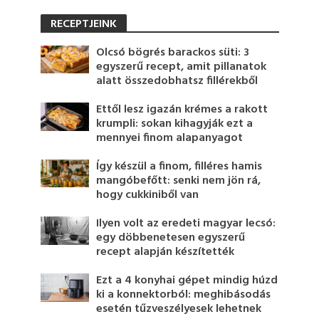
RECEPTJEINK
Olcsó bögrés barackos süti: 3
egyszerű recept, amit pillanatok
alatt összedobhatsz fillérekből
Ettől lesz igazán krémes a rakott
krumpli: sokan kihagyják ezt a
mennyei finom alapanyagot
Így készül a finom, filléres hamis
mangóbefőtt: senki nem jön rá,
hogy cukkiniből van
Ilyen volt az eredeti magyar lecsó:
egy döbbenetesen egyszerű
recept alapján készítették
Ezt a 4 konyhai gépet mindig húzd
ki a konnektorból: meghibásodás
esetén tűzveszélyesek lehetnek