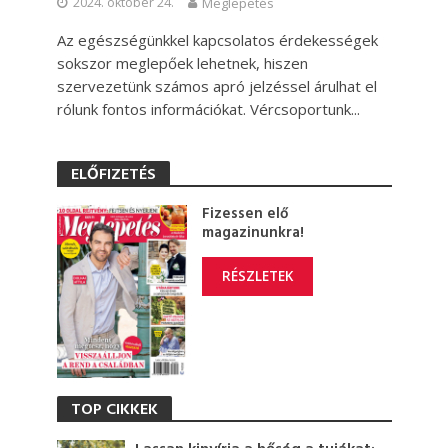
2024. október 24.
Meglepetés
Az egészségünkkel kapcsolatos érdekességek
sokszor meglepőek lehetnek, hiszen
szervezetünk számos apró jelzéssel árulhat el
rólunk fontos információkat. Vércsoportunk...
ELŐFIZETÉS
Fizessen elő
magazinunkra!
RÉSZLETEK
TOP CIKKEK