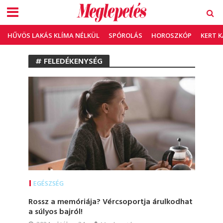
HŰVÖS LAKÁS KLÍMA NÉLKÜL
SPÓROLÁS
HOROSZKÓP
KERT 
# FELEDÉKENYSÉG
EGÉSZSÉG
Rossz a memóriája? Vércsoportja árulkodhat
a súlyos bajról!