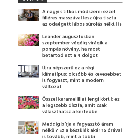
A nagyik titkos módszere: ezzel
filléres masszával lesz újra tiszta
az odaégett lábos súrolás nélkül is
Leander augusztusban:
szeptember végéig virágik a
pompás növény, ha most
betartod ezt a 4 dolgot
Újra népszerű ez a régi
klímatípus: olcsóbb és kevesebbet
is fogyaszt, mint a modern
változat
Ősszel karamellillat lengi körül: ez
a legszebb díszfa, amit csak
választhatsz a kertedbe
Meddig bírja a fagyasztó áram
nélkül? Ez a készülék akár 16 órával
is tovább, mint a többi