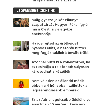
ha ilyen hibát találsz rajta
LEGFRISSEBB CIKKEINK
Máig gyászolja két elhunyt
csapattársát Hegyesi Réka: így él
ma a C’est la vie egykori
énekesnője
Ha ide rejted az értékeidet
nyaralás előtt, a betörők biztos
meg fogják találni: 3 bevált trükk
Azonnal húzd ki a konektorból, ha
ezt csinálja a telefonod: súlyosan
károsodhat a készülék
Nem véletlen az állandó mázli:
ebben a 4 hónapban születtek a
legszerencsésebb emberek
Ez az Adria legolcsóbb üdülőhelye:
apartman 50 euróért, kávé egy