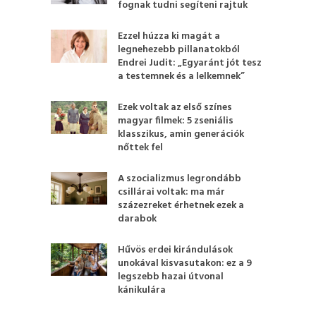
fognak tudni segíteni rajtuk
Ezzel húzza ki magát a
legnehezebb pillanatokból
Endrei Judit: „Egyaránt jót tesz
a testemnek és a lelkemnek”
Ezek voltak az első színes
magyar filmek: 5 zseniális
klasszikus, amin generációk
nőttek fel
A szocializmus legrondább
csillárai voltak: ma már
százezreket érhetnek ezek a
darabok
Hűvös erdei kirándulások
unokával kisvasutakon: ez a 9
legszebb hazai útvonal
kánikulára