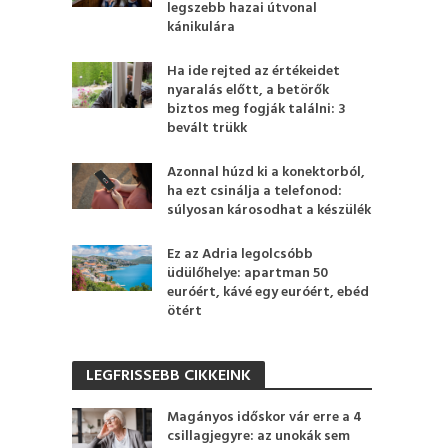
legszebb hazai útvonal
kánikulára
Ha ide rejted az értékeidet
nyaralás előtt, a betörők
biztos meg fogják találni: 3
bevált trükk
Azonnal húzd ki a konektorból,
ha ezt csinálja a telefonod:
súlyosan károsodhat a készülék
Ez az Adria legolcsóbb
üdülőhelye: apartman 50
euróért, kávé egy euróért, ebéd
ötért
LEGFRISSEBB CIKKEINK
Magányos időskor vár erre a 4
csillagjegyre: az unokák sem