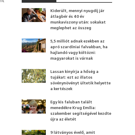
nt
Kiderült, mennyi nyugdíj jár
átlagbér és 40 év
munkaviszony után: sokakat
meglephet az összeg
5,5 milliót adnak ezekben az
apró szardíniai falvakban, ha
hajlandó vagy költözni:
magyarokat is várnak
Lassan kinyírja a hőség a
tujákat: ezt az illatos
sövénynövényt ültetik helyette
a kertészek
Egy kis faluban talált
menedékre Krug Emília:
szakember segítségével kezdte
újra az életét
9 látványos évelő, amit