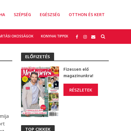
HA
SZÉPSÉG
EGÉSZSÉG
OTTHON ÉS KERT
ARTÁSI OKOSSÁGOK
KONYHAI TIPPEK
ELŐFIZETÉS
Fizessen elő
magazinunkra!
RÉSZLETEK
mija
ort
TOP CIKKEK