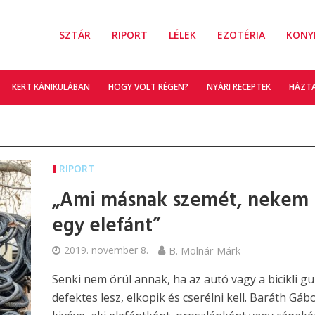
SZTÁR
RIPORT
LÉLEK
EZOTÉRIA
KONY
KERT KÁNIKULÁBAN
HOGY VOLT RÉGEN?
NYÁRI RECEPTEK
HÁZT
RIPORT
„Ami másnak szemét, nekem
egy elefánt”
2019. november 8.
B. Molnár Márk
Senki nem örül annak, ha az autó vagy a bicikli gu
defektes lesz, elkopik és cserélni kell. Baráth Gáb