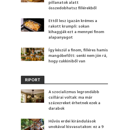
pillanatok alatt
összedobhatsz fillérekből
Ettől lesz igazán krémes a
rakott krumpli: sokan
kihagyják ezt a mennyei finom
alapanyagot
Így készül a finom, filléres hamis
mangóbefőtt: senki nem jön rá,
hogy cukkiniből van
RIPORT
A szocializmus legrondább
csillárai voltak: ma már
százezreket érhetnek ezek a
darabok
Hűvös erdei kirándulások
unokával kisvasutakon: ez a 9