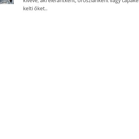
kivéve, aki elefántként, oroszlánként vagy cápaké
kelti őket...