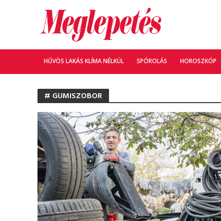
HŰVÖS LAKÁS KLÍMA NÉLKÜL
SPÓROLÁS
HOROSZKÓP
# GUMISZOBOR