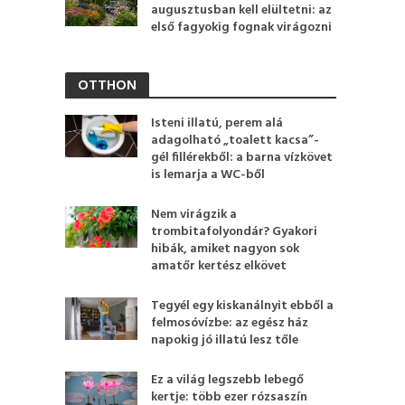
augusztusban kell elültetni: az
első fagyokig fognak virágozni
OTTHON
Isteni illatú, perem alá
adagolható „toalett kacsa”-
gél fillérekből: a barna vízkövet
is lemarja a WC-ből
Nem virágzik a
trombitafolyondár? Gyakori
hibák, amiket nagyon sok
amatőr kertész elkövet
Tegyél egy kiskanálnyit ebből a
felmosóvízbe: az egész ház
napokig jó illatú lesz tőle
Ez a világ legszebb lebegő
kertje: több ezer rózsaszín