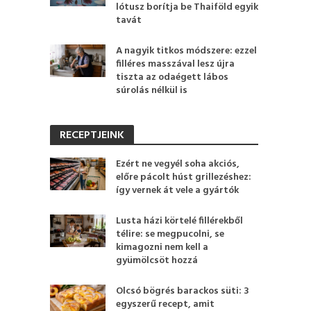
lótusz borítja be Thaiföld egyik
tavát
A nagyik titkos módszere: ezzel
filléres masszával lesz újra
tiszta az odaégett lábos
súrolás nélkül is
RECEPTJEINK
Ezért ne vegyél soha akciós,
előre pácolt húst grillezéshez:
így vernek át vele a gyártók
Lusta házi körtelé fillérekből
télire: se megpucolni, se
kimagozni nem kell a
gyümölcsöt hozzá
Olcsó bögrés barackos süti: 3
egyszerű recept, amit