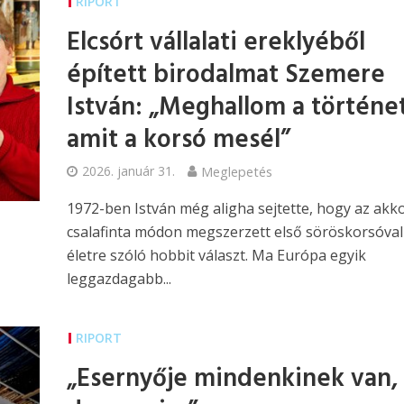
RIPORT
Elcsórt vállalati ereklyéből
épített birodalmat Szemere
István: „Meghallom a történe
amit a korsó mesél”
2026. január 31.
Meglepetés
1972-ben István még aligha sejtette, hogy az akk
csalafinta módon megszerzett első söröskorsóval
életre szóló hobbit választ. Ma Európa egyik
leggazdagabb...
RIPORT
„Esernyője mindenkinek van,