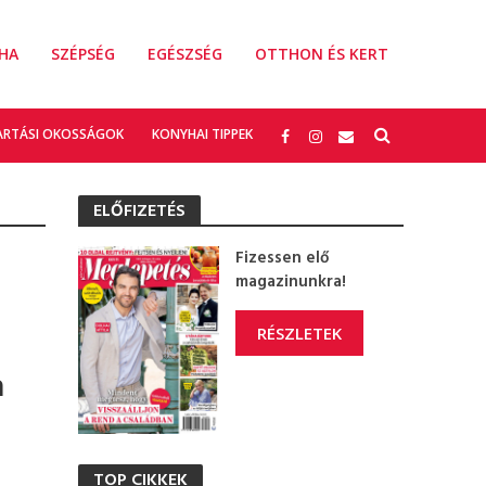
HA
SZÉPSÉG
EGÉSZSÉG
OTTHON ÉS KERT
ARTÁSI OKOSSÁGOK
KONYHAI TIPPEK
ELŐFIZETÉS
Fizessen elő
magazinunkra!
RÉSZLETEK
a
TOP CIKKEK