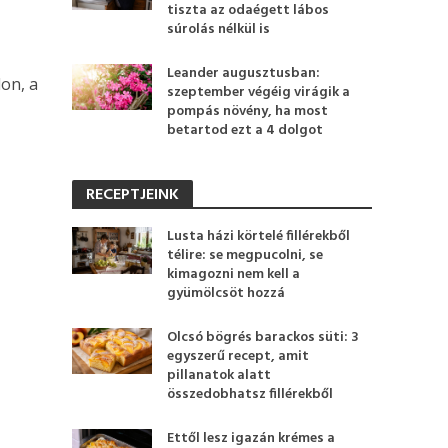
tiszta az odaégett lábos
súrolás nélkül is
Leander augusztusban:
on, a
szeptember végéig virágik a
pompás növény, ha most
betartod ezt a 4 dolgot
RECEPTJEINK
Lusta házi körtelé fillérekből
télire: se megpucolni, se
kimagozni nem kell a
gyümölcsöt hozzá
Olcsó bögrés barackos süti: 3
egyszerű recept, amit
pillanatok alatt
összedobhatsz fillérekből
Ettől lesz igazán krémes a