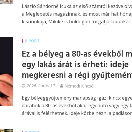
László Sándorné Icuka az első számtól kezdve olv
a Meglepetés magazinnak, és most már hat hóna
kisunokája, Mikike is boldogan forgatja lapunkat.
RIPORT
Ez a bélyeg a 80-as évekből 
egy lakás árát is érheti: ideje
megkeresni a régi gyűjtemén
2026. április 17.
Némedi Kincső
Egy bélyeggyűjtemény manapság igazi kincs: egy
darabok a 80-as évekből akár egy autó vagy egy l
árával is felérhetnek. Ideje körbe nézni a padláson