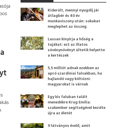
asója
Kiderült, mennyi nyugdíj jár
pos
átlagbér és 40 év
munkaviszony után: sokakat
meglephet az összeg
Lassan kinyírja a hőség a
tujákat: ezt az illatos
ma
sövénynövényt ültetik helyette
a kertészek
5,5 milliót adnak ezekben az
yt
apró szardíniai falvakban, ha
hajlandó vagy költözni:
magyarokat is várnak
es
Egy kis faluban talált
akás
menedékre Krug Emília:
szakember segítségével kezdte
.
újra az életét
9 látványos évelő, amit