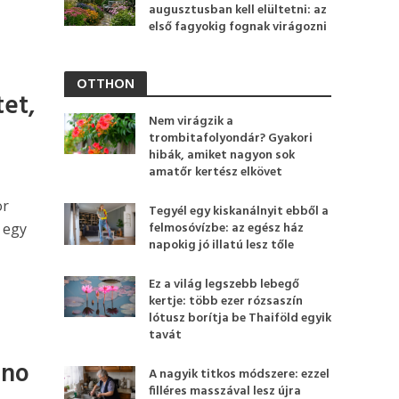
augusztusban kell elültetni: az
első fagyokig fognak virágozni
OTTHON
tet,
Nem virágzik a
trombitafolyondár? Gyakori
hibák, amiket nagyon sok
amatőr kertész elkövet
or
Tegyél egy kiskanálnyit ebből a
felmosóvízbe: az egész ház
 egy
napokig jó illatú lesz tőle
Ez a világ legszebb lebegő
kertje: több ezer rózsaszín
lótusz borítja be Thaiföld egyik
tavát
 no
A nagyik titkos módszere: ezzel
filléres masszával lesz újra