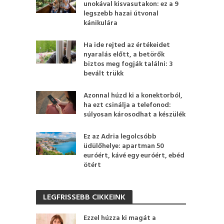
unokával kisvasutakon: ez a 9
legszebb hazai útvonal
kánikulára
Ha ide rejted az értékeidet
nyaralás előtt, a betörők
biztos meg fogják találni: 3
bevált trükk
Azonnal húzd ki a konektorból,
ha ezt csinálja a telefonod:
súlyosan károsodhat a készülék
Ez az Adria legolcsóbb
üdülőhelye: apartman 50
euróért, kávé egy euróért, ebéd
ötért
LEGFRISSEBB CIKKEINK
Ezzel húzza ki magát a