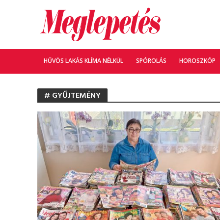
HŰVÖS LAKÁS KLÍMA NÉLKÜL
SPÓROLÁS
HOROSZKÓP
# GYŰJTEMÉNY