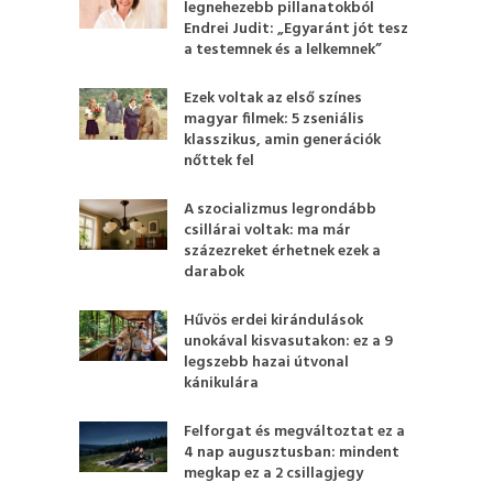
legnehezebb pillanatokból
Endrei Judit: „Egyaránt jót tesz
a testemnek és a lelkemnek”
Ezek voltak az első színes
magyar filmek: 5 zseniális
klasszikus, amin generációk
nőttek fel
A szocializmus legrondább
csillárai voltak: ma már
százezreket érhetnek ezek a
darabok
Hűvös erdei kirándulások
unokával kisvasutakon: ez a 9
legszebb hazai útvonal
kánikulára
Felforgat és megváltoztat ez a
4 nap augusztusban: mindent
megkap ez a 2 csillagjegy