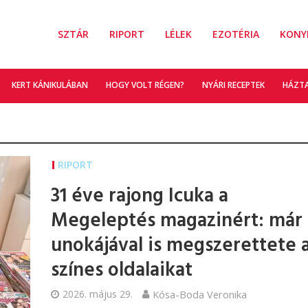
SZTÁR
RIPORT
LÉLEK
EZOTÉRIA
KONY
KERT KÁNIKULÁBAN
HOGY VOLT RÉGEN?
NYÁRI RECEPTEK
HÁZT
RIPORT
31 éve rajong Icuka a
Megeleptés magazinért: már
unokájával is megszerettete 
színes oldalaikat
2026. május 29.
Kósa-Boda Veronika