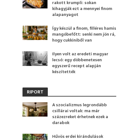
rakott krumpli: sokan
kihagyják ezt a mennyei finom
alapanyagot
Így készül a finom, filléres hamis
mangóbefőtt: senki nem jön rá,
hogy cukkiniből van
Ilyen volt az eredeti magyar
lecsó: egy döbbenetesen
egyszerű recept alapján
készítették
RIPORT
A szocializmus legrondább
csillárai voltak: ma már
százezreket érhetnek ezek a
darabok
Hűvös erdei kirándulások