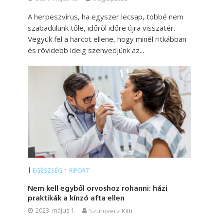
A herpeszvírus, ha egyszer lecsap, többé nem
szabadulunk tőle, időről időre újra visszatér.
Vegyük fel a harcot ellene, hogy minél ritkábban
és rövidebb ideig szenvedjünk az...
•
EGÉSZSÉG
RIPORT
Nem kell egyből orvoshoz rohanni: házi
praktikák a kínzó afta ellen
2023. május 1.
Szurovecz Kitti