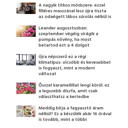
A nagyik titkos módszere: ezzel
filléres masszával lesz újra tiszta
az odaégett lábos súrolás nélkül is
Leander augusztusban:
szeptember végéig virágik a
pompás növény, ha most
betartod ezt a 4 dolgot
Újra népszerű ez a régi
klímatípus: olcsóbb és kevesebbet
is fogyaszt, mint a modern
változat
Ősszel karamellillat lengi körül: ez
a legszebb díszfa, amit csak
választhatsz a kertedbe
Meddig bírja a fagyasztó áram
nélkül? Ez a készülék akár 16 órával
is tovább, mint a többi