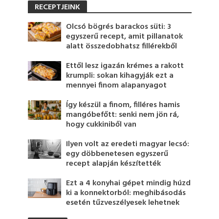
RECEPTJEINK
Olcsó bögrés barackos süti: 3
egyszerű recept, amit pillanatok
alatt összedobhatsz fillérekből
Ettől lesz igazán krémes a rakott
krumpli: sokan kihagyják ezt a
mennyei finom alapanyagot
Így készül a finom, filléres hamis
mangóbefőtt: senki nem jön rá,
hogy cukkiniből van
Ilyen volt az eredeti magyar lecsó:
egy döbbenetesen egyszerű
recept alapján készítették
Ezt a 4 konyhai gépet mindig húzd
ki a konnektorból: meghibásodás
esetén tűzveszélyesek lehetnek