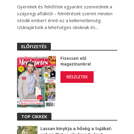
Gyerekek és felnőttek egyaránt szenvednek a
szájüregi aftáktól – felmérések szerint minden
ötödik embert érinti ez a kellemetlenség.
Utánajártunk a lehetséges okoknak és...
ELŐFIZETÉS
Fizessen elő
magazinunkra!
RÉSZLETEK
TOP CIKKEK
Lassan kinyírja a hőség a tujákat: