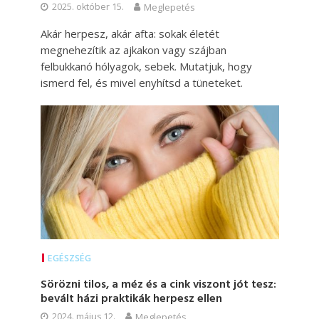
2025. október 15.
Meglepetés
Akár herpesz, akár afta: sokak életét
megnehezítik az ajkakon vagy szájban
felbukkanó hólyagok, sebek. Mutatjuk, hogy
ismerd fel, és mivel enyhítsd a tüneteket.
EGÉSZSÉG
Sörözni tilos, a méz és a cink viszont jót tesz:
bevált házi praktikák herpesz ellen
2024. május 12.
Meglepetés