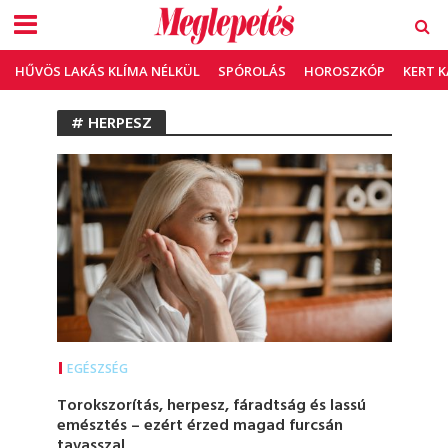
HŰVÖS LAKÁS KLÍMA NÉLKÜL
SPÓROLÁS
HOROSZKÓP
KERT 
# HERPESZ
EGÉSZSÉG
Torokszorítás, herpesz, fáradtság és lassú
emésztés – ezért érzed magad furcsán
tavasszal