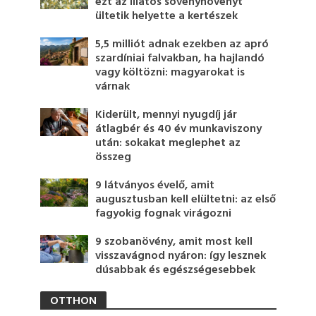
ezt az illatos sövénynövényt
ültetik helyette a kertészek
5,5 milliót adnak ezekben az apró
szardíniai falvakban, ha hajlandó
vagy költözni: magyarokat is
várnak
Kiderült, mennyi nyugdíj jár
átlagbér és 40 év munkaviszony
után: sokakat meglephet az
összeg
9 látványos évelő, amit
augusztusban kell elültetni: az első
fagyokig fognak virágozni
9 szobanövény, amit most kell
visszavágnod nyáron: így lesznek
dúsabbak és egészségesebbek
OTTHON