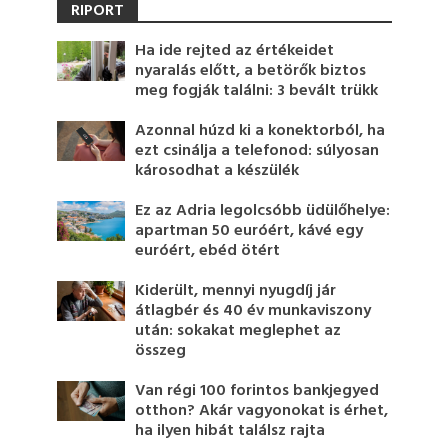
RIPORT
Ha ide rejted az értékeidet
nyaralás előtt, a betörők biztos
meg fogják találni: 3 bevált trükk
Azonnal húzd ki a konektorból, ha
ezt csinálja a telefonod: súlyosan
károsodhat a készülék
Ez az Adria legolcsóbb üdülőhelye:
apartman 50 euróért, kávé egy
euróért, ebéd ötért
Kiderült, mennyi nyugdíj jár
átlagbér és 40 év munkaviszony
után: sokakat meglephet az
összeg
Van régi 100 forintos bankjegyed
otthon? Akár vagyonokat is érhet,
ha ilyen hibát találsz rajta