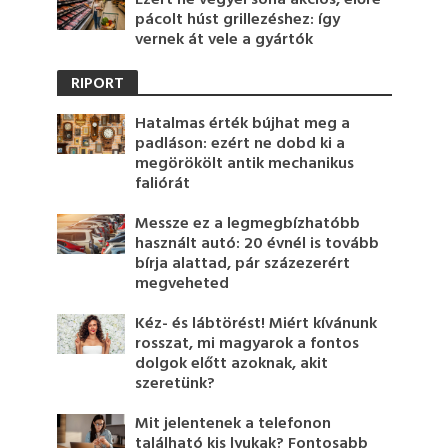
pácolt húst grillezéshez: így
vernek át vele a gyártók
RIPORT
Hatalmas érték bújhat meg a
padláson: ezért ne dobd ki a
megörökölt antik mechanikus
faliórát
Messze ez a legmegbízhatóbb
használt autó: 20 évnél is tovább
bírja alattad, pár százezerért
megveheted
Kéz- és lábtörést! Miért kívánunk
rosszat, mi magyarok a fontos
dolgok előtt azoknak, akit
szeretünk?
Mit jelentenek a telefonon
található kis lyukak? Fontosabb