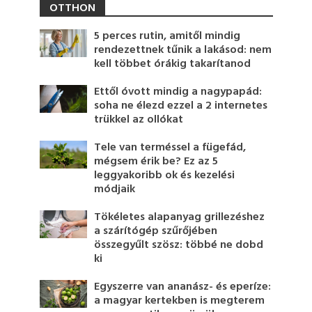
OTTHON
5 perces rutin, amitől mindig
rendezettnek tűnik a lakásod: nem
kell többet órákig takarítanod
Ettől óvott mindig a nagypapád:
soha ne élezd ezzel a 2 internetes
trükkel az ollókat
Tele van terméssel a fügefád,
mégsem érik be? Ez az 5
leggyakoribb ok és kezelési
módjaik
Tökéletes alapanyag grillezéshez
a szárítógép szűrőjében
összegyűlt szösz: többé ne dobd
ki
Egyszerre van ananász- és eperíze:
a magyar kertekben is megterem