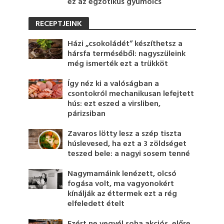
ez az egzotikus gyümölcs
RECEPTJEINK
Házi „csokoládét” készíthetsz a
hársfa terméséből: nagyszüleink
még ismerték ezt a trükköt
Így néz ki a valóságban a
csontokról mechanikusan lefejtett
hús: ezt eszed a virsliben,
párizsiban
Zavaros lötty lesz a szép tiszta
húslevesed, ha ezt a 3 zöldséget
teszed bele: a nagyi sosem tenné
Nagymamáink lenézett, olcsó
fogása volt, ma vagyonokért
kínálják az éttermek ezt a rég
elfeledett ételt
Ezért ne vegyél soha akciós, előre