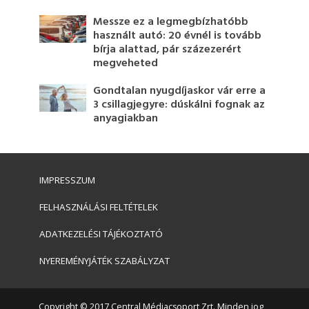
Messze ez a legmegbízhatóbb
használt autó: 20 évnél is tovább
bírja alattad, pár százezerért
megveheted
Gondtalan nyugdíjaskor vár erre a
3 csillagjegyre: dúskálni fognak az
anyagiakban
IMPRESSZUM
FELHASZNÁLÁSI FELTÉTELEK
ADATKEZELÉSI TÁJÉKOZTATÓ
NYEREMÉNYJÁTÉK SZABÁLYZAT
Copyright © 2017 Central Médiacsoport Zrt. Minden jog