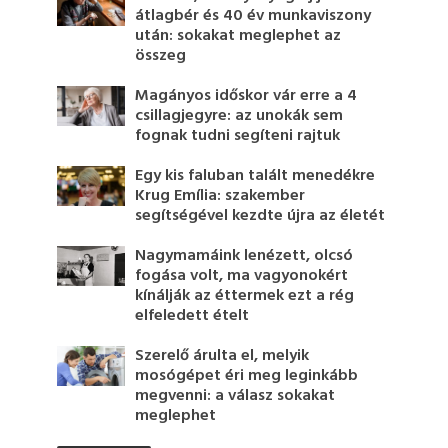
átlagbér és 40 év munkaviszony
után: sokakat meglephet az
összeg
Magányos időskor vár erre a 4
csillagjegyre: az unokák sem
fognak tudni segíteni rajtuk
Egy kis faluban talált menedékre
Krug Emília: szakember
segítségével kezdte újra az életét
Nagymamáink lenézett, olcsó
fogása volt, ma vagyonokért
kínálják az éttermek ezt a rég
elfeledett ételt
Szerelő árulta el, melyik
mosógépet éri meg leginkább
megvenni: a válasz sokakat
meglephet