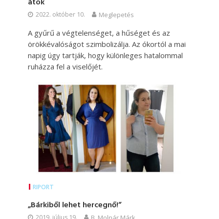
átok
2022. október 10.
Meglepetés
A gyűrű a végtelenséget, a hűséget és az
örökkévalóságot szimbolizálja. Az ókortól a mai
napig úgy tartják, hogy különleges hatalommal
ruházza fel a viselőjét.
RIPORT
„Bárkiből lehet hercegnő!”
2019. július 19.
B. Molnár Márk