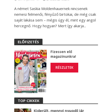
A német Saskia Moldenhauernek nincsenek
nemesi felmenői, fényűző birtokai, de még csak
saját lakása sem – mégis úgy él, mint egy angol
hercegnő. Hogy hogyan? Mert így akarja...
ELŐFIZETÉS
Fizessen elő
magazinunkra!
RÉSZLETEK
TOP CIKKEK
Kiderült, mennyi nyugdíj jár