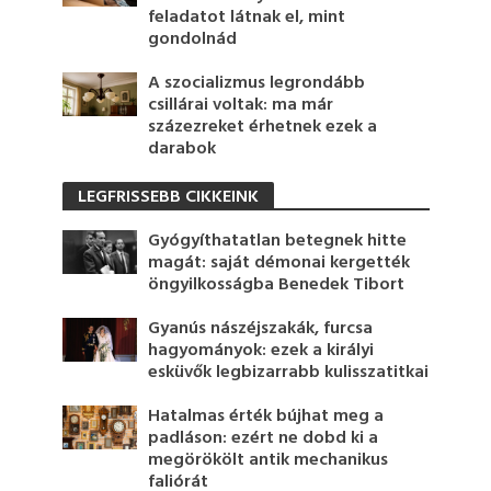
feladatot látnak el, mint
gondolnád
A szocializmus legrondább
csillárai voltak: ma már
százezreket érhetnek ezek a
darabok
LEGFRISSEBB CIKKEINK
Gyógyíthatatlan betegnek hitte
magát: saját démonai kergették
öngyilkosságba Benedek Tibort
Gyanús nászéjszakák, furcsa
hagyományok: ezek a királyi
esküvők legbizarrabb kulisszatitkai
Hatalmas érték bújhat meg a
padláson: ezért ne dobd ki a
megörökölt antik mechanikus
faliórát