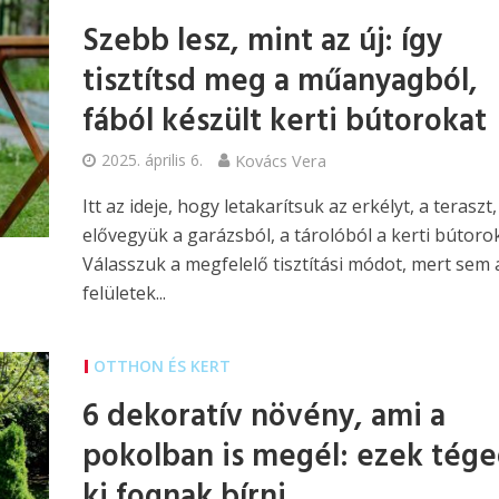
Szebb lesz, mint az új: így
tisztítsd meg a műanyagból,
fából készült kerti bútorokat
2025. április 6.
Kovács Vera
Itt az ideje, hogy letakarítsuk az erkélyt, a teraszt,
elővegyük a garázsból, a tárolóból a kerti bútorok
Válasszuk a megfelelő tisztítási módot, mert sem 
felületek...
OTTHON ÉS KERT
6 dekoratív növény, ami a
pokolban is megél: ezek tége
ki fognak bírni