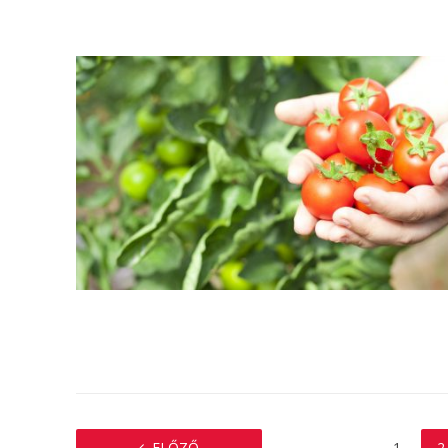
ELŐZŐ
1
2