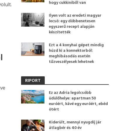
hogy cukkiniből van
olult.
Ilyen volt az eredeti magyar
lecsó: egy döbbenetesen
egyszerű recept alapján
készítették
Ezt a 4 konyhai gépet mindig
húzd ki a konnektorból:
l
meghibásodás esetén
tűzveszélyesek lehetnek
RIPORT
dve
Ez az Adria legolcsóbb
üdülőhelye: apartman 50
euróért, kávé egy euróért, ebéd
ötért
Kiderült, mennyi nyugdíj jár
átlagbér és 40 év