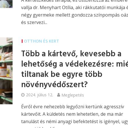
A kertészkedés terápia, és összehozza az embere
vallja dr. Menyhart Otília, aki rákkutatói munkája 
négy gyermeke mellett gondozza színpompás oáz
és szervezi...
OTTHON ÉS KERT
Több a kártevő, kevesebb a
lehetőség a védekezésre: mi
tiltanak be egyre több
növényvédőszert?
2024. július 12.
Meglepetés
Évről évre nehezebb legyőzni kertünk agresszív
kártevőit. A küldetés nem lehetetlen, de ma már
tanulást és némi anyagi befektetést is igényel, ug