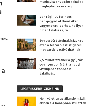
n
munkaviszony után: sokakat
meglephet az összeg
a
Van régi 100 forintos
bankjegyed otthon? Akár
vagyonokat is érhet, ha ilyen
hibát találsz rajta
rmés,
Egy euróért árulnak házakat
ezen a festői olasz szigeten:
magyarok is pályázhatnak
2,5 milliót fizetnek a gyűjtők
egy ilyen pohárért: a nagyi
 a
vitrinjében többet is
találhatsz
LEGFRISSEBB CIKKEINK
Nem véletlen az állandó mázli:
ebben a 4 hónapban születtek