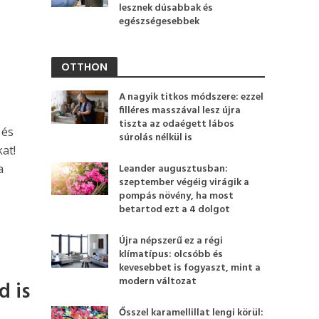
lesznek dúsabbak és
egészségesebbek
OTTHON
A nagyik titkos módszere: ezzel
filléres masszával lesz újra
tiszta az odaégett lábos
 és
súrolás nélkül is
at!
a
Leander augusztusban:
szeptember végéig virágik a
pompás növény, ha most
betartod ezt a 4 dolgot
Újra népszerű ez a régi
klímatípus: olcsóbb és
kevesebbet is fogyaszt, mint a
modern változat
d is
Ősszel karamellillat lengi körül: