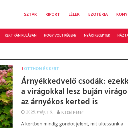
SZTÁR
RIPORT
LÉLEK
EZOTÉRIA
KONY
KERT KÁNIKULÁBAN
HOGY VOLT RÉGEN?
NYÁRI RECEPTEK
HÁZT
OTTHON ÉS KERT
Árnyékkedvelő csodák: ezekk
a virágokkal lesz buján virágo
az árnyékos kerted is
2025. május 6.
Kiszel Péter
A kertben mindig gondot jelent, mit ültessünk a