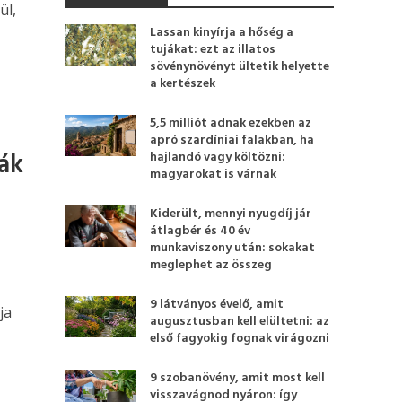
ül,
Lassan kinyírja a hőség a
tujákat: ezt az illatos
sövénynövényt ültetik helyette
a kertészek
5,5 milliót adnak ezekben az
apró szardíniai falakban, ha
ják
hajlandó vagy költözni:
magyarokat is várnak
Kiderült, mennyi nyugdíj jár
átlagbér és 40 év
munkaviszony után: sokakat
meglephet az összeg
9 látványos évelő, amit
ja
augusztusban kell elültetni: az
első fagyokig fognak virágozni
9 szobanövény, amit most kell
visszavágnod nyáron: így