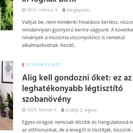
2025. március 9.
Meglepetés
Valljuk be, nem mindenki hivatásos kertész, viszo
mindannyian gyönyörű kertre vágyunk. A követk
növények a mostoha viszonyokhoz is remekül
alkalmazkodnak. Kezdő...
OTTHON ÉS KERT
Alig kell gondozni őket: ez az
leghatékonyabb légtisztító
szobanövény
2025. február 9.
Erdélyi Z. Ágnes
Egyes virágok nemcsak díszítik és hangulatossá t
az otthonunkat, de a levegőt is tisztítják, kiszűrik 