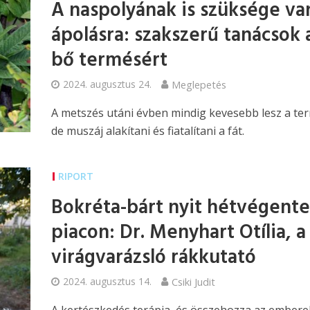
A naspolyának is szüksége va
ápolásra: szakszerű tanácsok 
bő termésért
2024. augusztus 24.
Meglepetés
A metszés utáni évben mindig kevesebb lesz a te
de muszáj alakítani és fiatalítani a fát.
RIPORT
Bokréta-bárt nyit hétvégente
piacon: Dr. Menyhart Otília, a
virágvarázsló rákkutató
2024. augusztus 14.
Csiki Judit