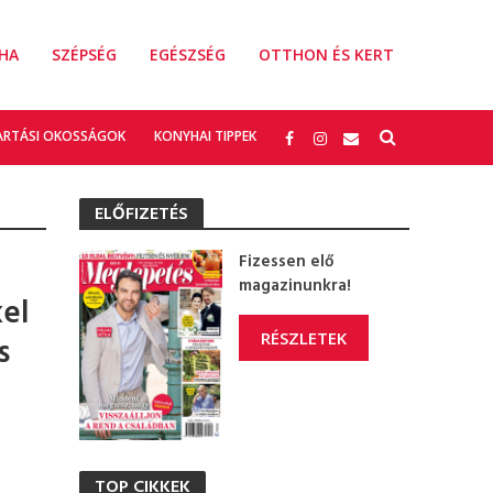
HA
SZÉPSÉG
EGÉSZSÉG
OTTHON ÉS KERT
ARTÁSI OKOSSÁGOK
KONYHAI TIPPEK
ELŐFIZETÉS
Fizessen elő
magazinunkra!
el
RÉSZLETEK
s
TOP CIKKEK