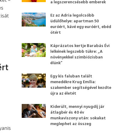
ket –
a legszerencsésebb emberek
és
Ez az Adria legolcsóbb
isát
üdülőhelye: apartman 50
euróért, kávé egy euróért, ebéd
ötért
Káprázatos kertje Barabás Évi
lelkének legszebb tükre: „A
növényekkel szimbiózisban
élünk”
ért
Egy kis faluban talált
menedékre Krug Emília:
szakember segítségével kezdte
újra az életét
Kiderült, mennyi nyugdíj jár
átlagbér és 40 év
munkaviszony után: sokakat
meglephet az összeg
yanis