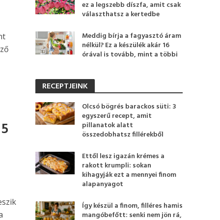
ez a legszebb díszfa, amit csak
választhatsz a kertedbe
Meddig bírja a fagyasztó áram
nt
nélkül? Ez a készülék akár 16
ező
órával is tovább, mint a többi
RECEPTJEINK
Olcsó bögrés barackos süti: 3
egyszerű recept, amit
 5
pillanatok alatt
összedobhatsz fillérekből
Ettől lesz igazán krémes a
rakott krumpli: sokan
kihagyják ezt a mennyei finom
alapanyagot
eszik
Így készül a finom, filléres hamis
a
mangóbefőtt: senki nem jön rá,