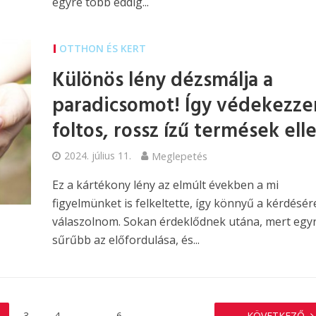
egyre több eddig...
OTTHON ÉS KERT
Különös lény dézsmálja a
paradicsomot! Így védekezze
foltos, rossz ízű termések ell
2024. július 11.
Meglepetés
Ez a kártékony lény az elmúlt években a mi
figyelmünket is felkeltette, így könnyű a kérdésér
válaszolnom. Sokan érdeklődnek utána, mert egy
sűrűbb az előfordulása, és...
3
4
…
6
KÖVETKEZŐ