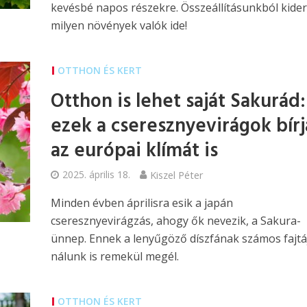
kevésbé napos részekre. Összeállításunkból kider
milyen növények valók ide!
OTTHON ÉS KERT
Otthon is lehet saját Sakurád:
ezek a cseresznyevirágok bír
az európai klímát is
2025. április 18.
Kiszel Péter
Minden évben áprilisra esik a japán
cseresznyevirágzás, ahogy ők nevezik, a Sakura-
ünnep. Ennek a lenyűgöző díszfának számos fajtá
nálunk is remekül megél.
OTTHON ÉS KERT