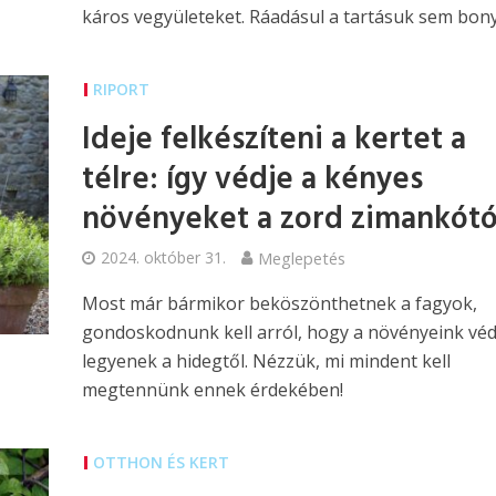
káros vegyületeket. Ráadásul a tartásuk sem bony
RIPORT
Ideje felkészíteni a kertet a
télre: így védje a kényes
növényeket a zord zimankótó
2024. október 31.
Meglepetés
Most már bármikor beköszönthetnek a fagyok,
gondoskodnunk kell arról, hogy a növényeink vé
legyenek a hidegtől. Nézzük, mi mindent kell
megtennünk ennek érdekében!
OTTHON ÉS KERT