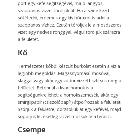
port egy kefe segítségével, majd langyos,
szappanos vízzel töröljük át. Ha a színe kezd
sötétedni, érdemes egy kis bóraxot is adni a
szappanos vízhez. Ezután töröljük le a mosószeres
vizet egy nedves ronggyal, végül töröljük szárazra
a felületet.
Kő
Természetes kőből készült burkolat esetén a víz a
legjobb megoldás. Magasnyomású mosóval,
slaggal vagy akár egy vödör vízzel tisztítsuk meg a
felületet. Betonnál a kvarc­homok is a
segítségünkre lehet: a homokszemcsék, akár egy
smirglipapír (csiszolópapír) átpolírozzák a felületet.
Szórjuk a felületre, dörzsöljük át egy kefével, majd
söpörjük le, esetleg vízzel mossuk le a teraszt.
Csempe