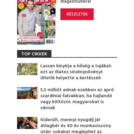
magazinunkra!
RÉSZLETEK
TOP CIKKEK
Lassan kinyírja a hőség a tujákat:
ezt az illatos sövénynövényt
ültetik helyette a kertészek
5,5 milliót adnak ezekben az apró
szardíniai falvakban, ha hajlandó
vagy költözni: magyarokat is
várnak
Kiderült, mennyi nyugdíj jár
átlagbér és 40 év munkaviszony
után: sokakat meglephet az