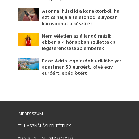
Azonnal húzd ki a konektorból, ha
ezt csinálja a telefonod: súlyosan
károsodhat a készülék
Nem véletlen az állandó mázli:
ebben a 4 hónapban születtek a
legszerencsésebb emberek
Ez az Adria legolcsóbb üdülőhelye:
apartman 50 euróért, kávé egy
euróért, ebéd ötért
IMPRESSZUM
FELHASZNÁLÁSI FELTÉTELEK
ADATKEZELÉSI TÁJÉKOZTATÓ