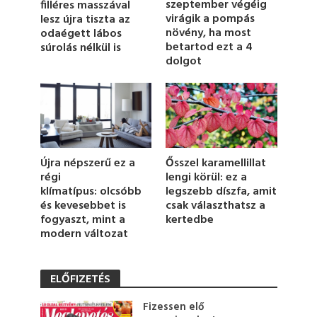
szeptember végéig
filléres masszával
n
u
virágik a pompás
lesz újra tiszta az
t
növény, ha most
odaégett lábos
e
betartod ezt a 4
súrolás nélkül is
,
dolgot
4
s
e
c
o
n
d
s
Ősszel karamellillat
Újra népszerű ez a
lengi körül: ez a
régi
legszebb díszfa, amit
klímatípus: olcsóbb
csak választhatsz a
és kevesebbet is
kertedbe
fogyaszt, mint a
modern változat
ELŐFIZETÉS
Fizessen elő