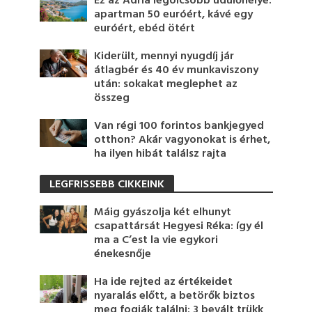
Ez az Adria legolcsóbb üdülőhelye:
apartman 50 euróért, kávé egy
euróért, ebéd ötért
Kiderült, mennyi nyugdíj jár
átlagbér és 40 év munkaviszony
után: sokakat meglephet az
összeg
Van régi 100 forintos bankjegyed
otthon? Akár vagyonokat is érhet,
ha ilyen hibát találsz rajta
LEGFRISSEBB CIKKEINK
Máig gyászolja két elhunyt
csapattársát Hegyesi Réka: így él
ma a C’est la vie egykori
énekesnője
Ha ide rejted az értékeidet
nyaralás előtt, a betörők biztos
meg fogják találni: 3 bevált trükk