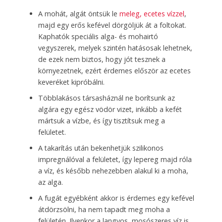
A mohát, algát öntsük le
meleg, ecetes vízzel
,
majd egy erős kefével dörgöljük át a foltokat.
Kaphatók speciális alga- és mohairtó
vegyszerek, melyek szintén hatásosak lehetnek,
de ezek nem biztos, hogy jót tesznek a
környezetnek, ezért érdemes először az ecetes
keveréket kipróbálni.
Többlakásos társasháznál ne borítsunk az
algára egy egész vödör vizet, inkább a kefét
mártsuk a vízbe, és így tisztítsuk meg a
felületet.
A takarítás után bekenhetjük szilikonos
impregnálóval a felületet, így lepereg majd róla
a víz, és később nehezebben alakul ki a moha,
az alga.
A fugát egyébként akkor is érdemes egy kefével
átdörzsölni, ha nem tapadt meg moha a
felületén. Ilyenkor a langyos, mosószeres víz is