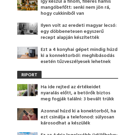
Így készül a finom, filléres hamis
mangóbefőtt: senki nem jön rá,
hogy cukkiniből van
Ilyen volt az eredeti magyar lecsó:
egy döbbenetesen egyszerű
recept alapján készítették
Ezt a 4 konyhai gépet mindig húzd
ki a konnektorból: meghibásodás
esetén tűzveszélyesek lehetnek
RIPORT
Ha ide rejted az értékeidet
nyaralás előtt, a betörők biztos
meg fogják találni: 3 bevált trükk
Azonnal húzd ki a konektorból, ha
ezt csinálja a telefonod: súlyosan
károsodhat a készülék