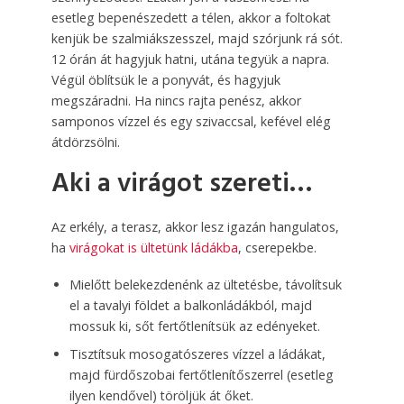
esetleg bepenészedett a télen, akkor a foltokat
kenjük be szalmiákszesszel, majd szórjunk rá sót.
12 órán át hagyjuk hatni, utána tegyük a napra.
Végül öblítsük le a ponyvát, és hagyjuk
megszáradni. Ha nincs rajta penész, akkor
samponos vízzel és egy szivaccsal, kefével elég
átdörzsölni.
Aki a virágot szereti…
Az erkély, a terasz, akkor lesz igazán hangulatos,
ha
virágokat is ültetünk ládákba
, cserepekbe.
Mielőtt belekezdenénk az ültetésbe, távolítsuk
el a tavalyi földet a balkonládákból, majd
mossuk ki, sőt fertőtlenítsük az edényeket.
Tisztítsuk mosogatószeres vízzel a ládákat,
majd fürdő­szobai fertőtlenítőszerrel (esetleg
ilyen kendővel) töröljük át őket.