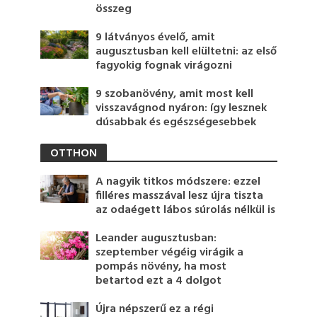
összeg
9 látványos évelő, amit
augusztusban kell elültetni: az első
fagyokig fognak virágozni
9 szobanövény, amit most kell
visszavágnod nyáron: így lesznek
dúsabbak és egészségesebbek
OTTHON
A nagyik titkos módszere: ezzel
filléres masszával lesz újra tiszta
az odaégett lábos súrolás nélkül is
Leander augusztusban:
szeptember végéig virágik a
pompás növény, ha most
betartod ezt a 4 dolgot
Újra népszerű ez a régi