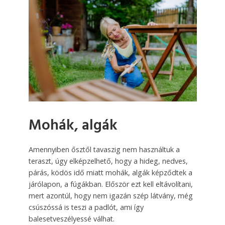
Mohák, algák
Amennyiben ősztől tavaszig nem használtuk a
teraszt, úgy elképzelhető, hogy a hideg, nedves,
párás, ködös idő miatt mohák, algák képződtek a
járólapon, a fúgákban. Először ezt kell eltávolítani,
mert azontúl, hogy nem igazán szép látvány, még
csúszóssá is teszi a padlót, ami így
balesetveszélyessé válhat.