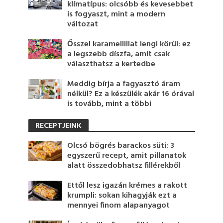
klímatípus: olcsóbb és kevesebbet
is fogyaszt, mint a modern
változat
Ősszel karamellillat lengi körül: ez
a legszebb díszfa, amit csak
választhatsz a kertedbe
Meddig bírja a fagyasztó áram
nélkül? Ez a készülék akár 16 órával
is tovább, mint a többi
RECEPTJEINK
Olcsó bögrés barackos süti: 3
egyszerű recept, amit pillanatok
alatt összedobhatsz fillérekből
Ettől lesz igazán krémes a rakott
krumpli: sokan kihagyják ezt a
mennyei finom alapanyagot