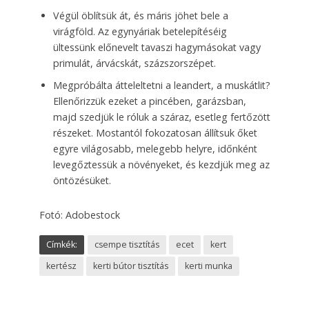
Végül öblítsük át, és máris jöhet bele a
virágföld. Az egynyáriak betelepítéséig
ültessünk előnevelt tavaszi hagymásokat vagy
primulát, árvácskát, százszorszépet.
Megpróbálta átteleltetni a leandert, a muskátlit?
Ellenőrizzük ezeket a pincében, garázsban,
majd szedjük le róluk a száraz, esetleg fertőzött
részeket. Mostantól fokozatosan állítsuk őket
egyre világosabb, melegebb helyre, időnként
levegőztessük a növényeket, és kezdjük meg az
öntözésüket.
Fotó: Adobestock
Címkék:
csempe tisztítás
ecet
kert
kertész
kerti bútor tisztítás
kerti munka