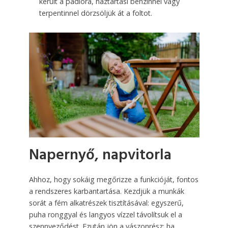
került a padlóra, háztartási benzinnel vagy
terpentinnel dörzsöljük át a foltot.
Napernyő, napvitorla
Ahhoz, hogy sokáig megőrizze a funkcióját, fontos
a rendszeres karbantartása. Kezdjük a munkák
sorát a fém alkatrészek tisztításával: egyszerű,
puha ronggyal és langyos vízzel távolítsuk el a
szennyeződést. Ezután jön a vászonrész: ha