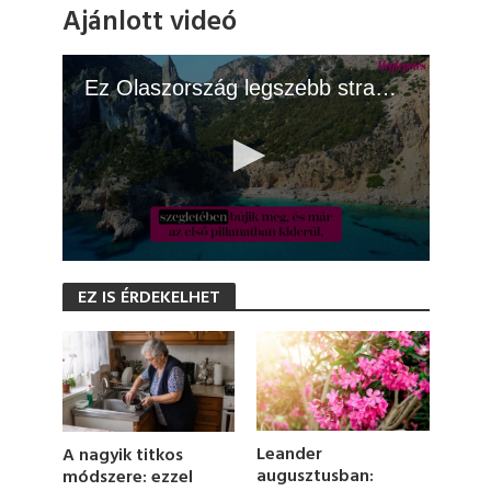
Ajánlott videó
Ez Olaszország legszebb strandja: a helyiek csak néhány turistának árulják el, hol van
0
s
EZ IS ÉRDEKELHET
e
c
o
n
d
s
o
f
1
Leander
A nagyik titkos
m
augusztusban:
módszere: ezzel
i