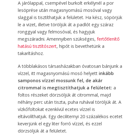
A járólappal, csempével burkolt erkélynél a por
lesöprése után magasnyomású mosóval vagy
slaggal is tisztíthatjuk a felületet. Ha kész, söpörjük
le a vizet, illetve töröljük át a padlót egy száraz
ronggyal vagy felmosóval, és hagyjuk
megszáradni. Amennyiben szükséges,
fertőtlenítő
hatású tisztítószert
, hipót is bevethetünk a
takarításhoz.
A többlakásos társasházakban óvatosan bánjunk a
vízzel, itt magasnyomású mosó helyett
inkább
samponos vízzel mossunk fel, de akár
citrommal is megtisztíthatjuk a felületet:
a
foltos részeket dörzsöljük át citrommal, majd
néhány perc után tiszta, puha ruhával töröljük át. A
vízkőfoltokat ezenkívül ecetes vízzel is
eltávolíthatjuk. Egy deciliternyi 20 százalékos ecetet
kever­jünk el egy liter forró vízzel, és ezzel
dörzsöljük át a felületet.