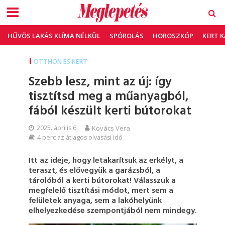
HŰVÖS LAKÁS KLÍMA NÉLKÜL
SPÓROLÁS
HOROSZKÓP
KERT 
OTTHON ÉS KERT
Szebb lesz, mint az új: így
tisztítsd meg a műanyagból,
fából készült kerti bútorokat
2025. április 6.
Kovács Vera
4 perc az átlagos olvasási idő
Itt az ideje, hogy letakarítsuk az erkélyt, a
teraszt, és elővegyük a garázsból, a
tárolóból a kerti bútorokat! Válasszuk a
megfelelő tisztítási módot, mert sem a
felületek anyaga, sem a lakóhelyünk
elhelyezkedése szempontjából nem mindegy.