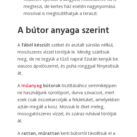
megteszi, de kertes ház esetén nagynyomású
mosóval is megtisztíthatjuk a teraszt.
A bútor anyaga szerint
A
fából készült
széket és asztalt súrolás nélkül,
mosószeres vízzel töröljük le. Mindig szárítsuk
meg, de ne tegyük a tűző napra! Ezután kenjük be
viaszos ápolószerrel, és puha ronggyal fényesítsük
át.
A
műanyag
bútorok
tisztításához semmiképpen
ne használjunk súrolóport, durva szivacsot, mert
ezek csak összekarcolják a felületüket, amelyekben
aztán megáll a kosz. Mossuk le őket meleg,
mosogatószeres vízzel, és száraz ruhával töröljük
át.
A
rattan, műrattan
kerti bútorról távolítsuk el a