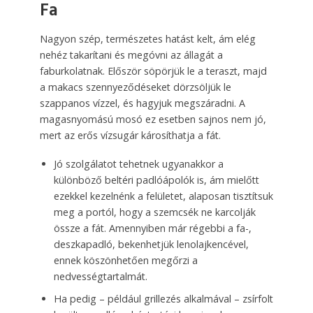
Fa
Nagyon szép, természetes hatást kelt, ám elég
nehéz takarítani és megóvni az állagát a
faburkolatnak. Először söpörjük le a teraszt, majd
a makacs szennyeződéseket dörzsöljük le
szappanos vízzel, és hagyjuk megszáradni. A
magasnyomású mosó ez esetben sajnos nem jó,
mert az erős vízsugár károsíthatja a fát.
Jó szolgálatot tehetnek ugyanakkor a
különböző beltéri padlóápolók is, ám mielőtt
ezekkel kezelnénk a felületet, alaposan tisztítsuk
meg a portól, hogy a szemcsék ne karcolják
össze a fát. Amennyiben már régebbi a fa-,
deszkapadló, bekenhetjük lenolajkencével,
ennek köszönhetően megőrzi a
nedvességtartalmát.
Ha pedig – például grillezés alkalmával – zsírfolt