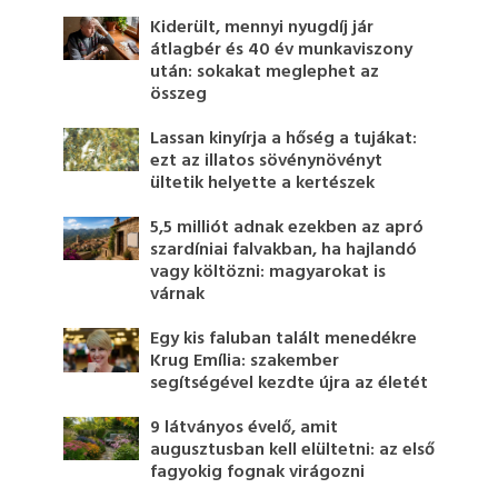
Kiderült, mennyi nyugdíj jár
átlagbér és 40 év munkaviszony
után: sokakat meglephet az
összeg
Lassan kinyírja a hőség a tujákat:
ezt az illatos sövénynövényt
ültetik helyette a kertészek
5,5 milliót adnak ezekben az apró
szardíniai falvakban, ha hajlandó
vagy költözni: magyarokat is
várnak
Egy kis faluban talált menedékre
Krug Emília: szakember
segítségével kezdte újra az életét
9 látványos évelő, amit
augusztusban kell elültetni: az első
fagyokig fognak virágozni