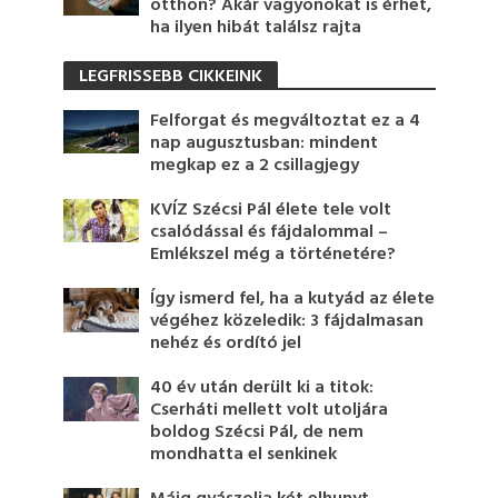
otthon? Akár vagyonokat is érhet,
ha ilyen hibát találsz rajta
LEGFRISSEBB CIKKEINK
Felforgat és megváltoztat ez a 4
nap augusztusban: mindent
megkap ez a 2 csillagjegy
KVÍZ Szécsi Pál élete tele volt
csalódással és fájdalommal –
Emlékszel még a történetére?
Így ismerd fel, ha a kutyád az élete
végéhez közeledik: 3 fájdalmasan
nehéz és ordító jel
40 év után derült ki a titok:
Cserháti mellett volt utoljára
boldog Szécsi Pál, de nem
mondhatta el senkinek