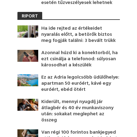
esetén tűzveszélyesek lehetnek
RIPORT
Ha ide rejted az értékeidet
nyaralás előtt, a betörők biztos
meg fogják találni: 3 bevált trükk
Azonnal húzd ki a konektorból, ha
ezt csinálja a telefonod: súlyosan
károsodhat a készülék
Ez az Adria legolcsóbb üdülőhelye:
apartman 50 euróért, kávé egy
euróért, ebéd ötért
Kiderült, mennyi nyugdíj jár
átlagbér és 40 év munkaviszony
után: sokakat meglephet az
összeg
Van régi 100 forintos bankjegyed