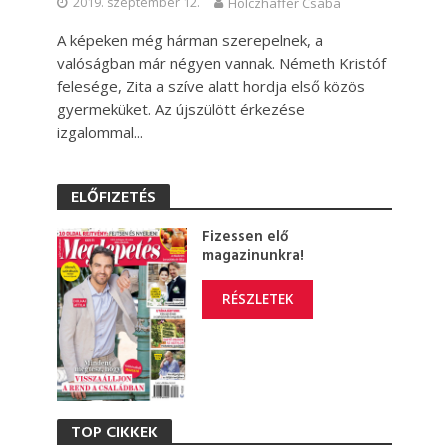
2019. szeptember 12.
Holczhaffer Csaba
A képeken még hárman szerepelnek, a
valóságban már négyen vannak. Németh Kristóf
felesége, Zita a szíve alatt hordja első közös
gyermeküket. Az újszülött érkezése
izgalommal...
ELŐFIZETÉS
Fizessen elő
magazinunkra!
RÉSZLETEK
TOP CIKKEK