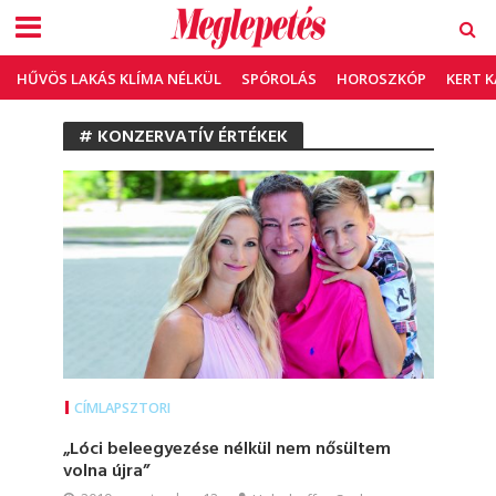
HŰVÖS LAKÁS KLÍMA NÉLKÜL
SPÓROLÁS
HOROSZKÓP
KERT 
# KONZERVATÍV ÉRTÉKEK
CÍMLAPSZTORI
„Lóci beleegyezése nélkül nem nősültem
volna újra”