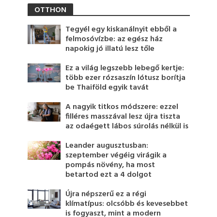
OTTHON
Tegyél egy kiskanálnyit ebből a
felmosóvízbe: az egész ház
napokig jó illatú lesz tőle
Ez a világ legszebb lebegő kertje:
több ezer rózsaszín lótusz borítja
be Thaiföld egyik tavát
A nagyik titkos módszere: ezzel
filléres masszával lesz újra tiszta
az odaégett lábos súrolás nélkül is
Leander augusztusban:
szeptember végéig virágik a
pompás növény, ha most
betartod ezt a 4 dolgot
Újra népszerű ez a régi
klímatípus: olcsóbb és kevesebbet
is fogyaszt, mint a modern