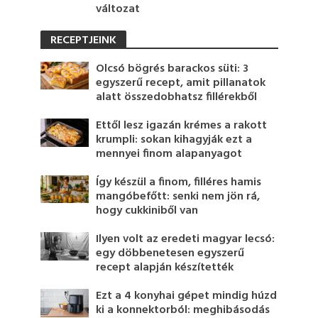
változat
RECEPTJEINK
Olcsó bögrés barackos süti: 3
egyszerű recept, amit pillanatok
alatt összedobhatsz fillérekből
Ettől lesz igazán krémes a rakott
krumpli: sokan kihagyják ezt a
mennyei finom alapanyagot
Így készül a finom, filléres hamis
mangóbefőtt: senki nem jön rá,
hogy cukkiniből van
Ilyen volt az eredeti magyar lecsó:
egy döbbenetesen egyszerű
recept alapján készítették
Ezt a 4 konyhai gépet mindig húzd
ki a konnektorból: meghibásodás