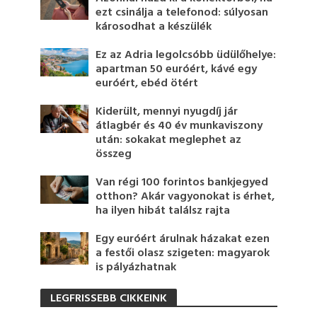
ezt csinálja a telefonod: súlyosan
károsodhat a készülék
Ez az Adria legolcsóbb üdülőhelye:
apartman 50 euróért, kávé egy
euróért, ebéd ötért
Kiderült, mennyi nyugdíj jár
átlagbér és 40 év munkaviszony
után: sokakat meglephet az
összeg
Van régi 100 forintos bankjegyed
otthon? Akár vagyonokat is érhet,
ha ilyen hibát találsz rajta
Egy euróért árulnak házakat ezen
a festői olasz szigeten: magyarok
is pályázhatnak
LEGFRISSEBB CIKKEINK