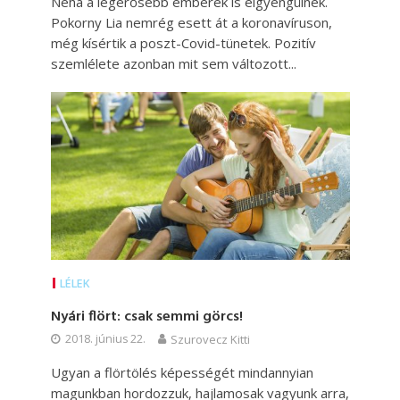
Néha a legerősebb emberek is elgyengülnek.
Pokorny Lia nemrég esett át a koronavíruson,
még kísértik a poszt-Covid-tünetek. Pozitív
szemlélete azonban mit sem változott...
LÉLEK
Nyári flört: csak semmi görcs!
2018. június 22.
Szurovecz Kitti
Ugyan a flörtölés képességét mindannyian
magunkban hordozzuk, hajlamosak vagyunk arra,