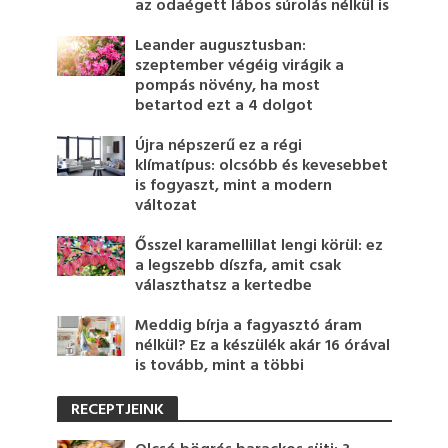
az odaégett lábos súrolás nélkül is
Leander augusztusban:
szeptember végéig virágik a
pompás növény, ha most
betartod ezt a 4 dolgot
Újra népszerű ez a régi
klímatípus: olcsóbb és kevesebbet
is fogyaszt, mint a modern
változat
Ősszel karamellillat lengi körül: ez
a legszebb díszfa, amit csak
választhatsz a kertedbe
Meddig bírja a fagyasztó áram
nélkül? Ez a készülék akár 16 órával
is tovább, mint a többi
RECEPTJEINK