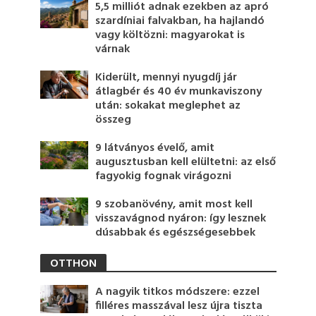
5,5 milliót adnak ezekben az apró
szardíniai falvakban, ha hajlandó
vagy költözni: magyarokat is
várnak
Kiderült, mennyi nyugdíj jár
átlagbér és 40 év munkaviszony
után: sokakat meglephet az
összeg
9 látványos évelő, amit
augusztusban kell elültetni: az első
fagyokig fognak virágozni
9 szobanövény, amit most kell
visszavágnod nyáron: így lesznek
dúsabbak és egészségesebbek
OTTHON
A nagyik titkos módszere: ezzel
filléres masszával lesz újra tiszta