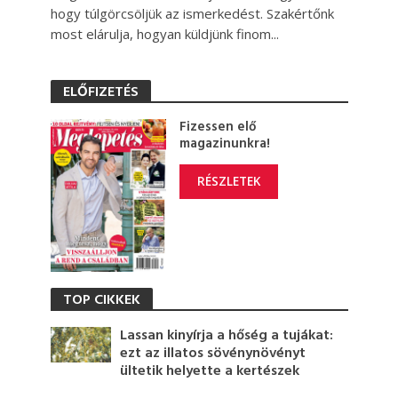
hogy túlgörcsöljük az ismerkedést. Szakértőnk
most elárulja, hogyan küldjünk finom...
ELŐFIZETÉS
Fizessen elő
magazinunkra!
RÉSZLETEK
TOP CIKKEK
Lassan kinyírja a hőség a tujákat:
ezt az illatos sövénynövényt
ültetik helyette a kertészek