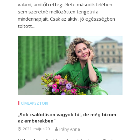
valami, amitől retteg: élete második felében
sem szeretné mellőzötten tengetni a
mindennapjait. Csak az aktív, jó egészségben
töltött...
CÍMLAPSZTORI
„Sok csalódáson vagyok túl, de még bízom
az emberekben”
2021. május 20.
Páhy Anna