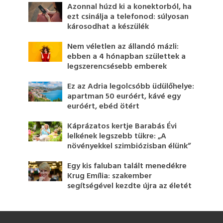
Azonnal húzd ki a konektorból, ha
ezt csinálja a telefonod: súlyosan
károsodhat a készülék
Nem véletlen az állandó mázli:
ebben a 4 hónapban születtek a
legszerencsésebb emberek
Ez az Adria legolcsóbb üdülőhelye:
apartman 50 euróért, kávé egy
euróért, ebéd ötért
Káprázatos kertje Barabás Évi
lelkének legszebb tükre: „A
növényekkel szimbiózisban élünk”
Egy kis faluban talált menedékre
Krug Emília: szakember
segítségével kezdte újra az életét