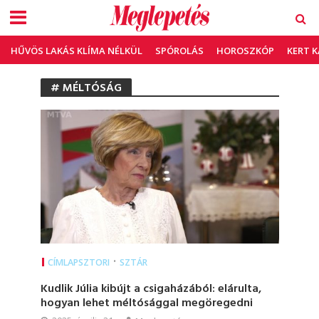
HŰVÖS LAKÁS KLÍMA NÉLKÜL
SPÓROLÁS
HOROSZKÓP
KERT 
# MÉLTÓSÁG
•
CÍMLAPSZTORI
SZTÁR
Kudlik Júlia kibújt a csigaházából: elárulta,
hogyan lehet méltósággal megöregedni