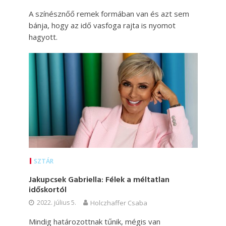
A színésznőő remek formában van és azt sem
bánja, hogy az idő vasfoga rajta is nyomot
hagyott.
SZTÁR
Jakupcsek Gabriella: Félek a méltatlan
időskortól
2022. július 5.
Holczhaffer Csaba
Mindig határozottnak tűnik, mégis van