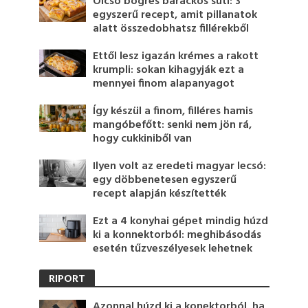
Olcsó bögrés barackos süti: 3
egyszerű recept, amit pillanatok
alatt összedobhatsz fillérekből
Ettől lesz igazán krémes a rakott
krumpli: sokan kihagyják ezt a
mennyei finom alapanyagot
Így készül a finom, filléres hamis
mangóbefőtt: senki nem jön rá,
hogy cukkiniből van
Ilyen volt az eredeti magyar lecsó:
egy döbbenetesen egyszerű
recept alapján készítették
Ezt a 4 konyhai gépet mindig húzd
ki a konnektorból: meghibásodás
esetén tűzveszélyesek lehetnek
RIPORT
Azonnal húzd ki a konektorból, ha