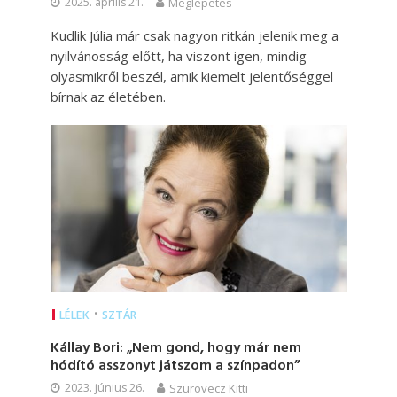
2025. április 21.
Meglepetés
Kudlik Júlia már csak nagyon ritkán jelenik meg a
nyilvánosság előtt, ha viszont igen, mindig
olyasmikről beszél, amik kiemelt jelentőséggel
bírnak az életében.
•
LÉLEK
SZTÁR
Kállay Bori: „Nem gond, hogy már nem
hódító asszonyt játszom a színpadon”
2023. június 26.
Szurovecz Kitti