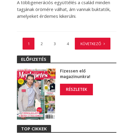
A többgenerációs együttélés a család minden
tagjának örömére válhat, ám vannak buktatók,
amelyeket érdemes kikerülni.
1
2
3
4
KÖVETKEZŐ
ELŐFIZETÉS
Fizessen elő
magazinunkra!
RÉSZLETEK
TOP CIKKEK