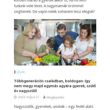
körben marad a gyerek akkor is, ha mi nem
tudunk vele lenni. A nagymamák örömmel
segítenek. De vajon nekik sohasem lesz elegük?
LÉLEK
Többgenerációs családban, boldogan: így
nem megy majd egymás agyára gyerek, szülő
és nagyszülő
2024. május 21.
Meglepetés
Nagyszülők, gyerekek, unokák – egy fedél alatt.