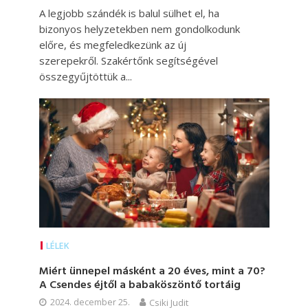
A legjobb szándék is balul sülhet el, ha
bizonyos helyzetekben nem gondolkodunk
előre, és megfeledkezünk az új
szerepekről. Szakértőnk segítségével
összegyűjtöttük a...
LÉLEK
Miért ünnepel másként a 20 éves, mint a 70?
A Csendes éjtől a babaköszöntő tortáig
2024. december 25.
Csiki Judit