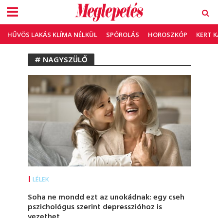
HŰVÖS LAKÁS KLÍMA NÉLKÜL
SPÓROLÁS
HOROSZKÓP
KERT 
# NAGYSZÜLŐ
LÉLEK
Soha ne mondd ezt az unokádnak: egy cseh
pszichológus szerint depresszióhoz is
vezethet