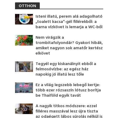
OTTHON
Isteni illatú, perem alá adagolható
„toalett kacsa”-gél fillérekből: a
barna vízkövet is lemarja a WC-ből
Nem virágzik a
trombitafolyondár? Gyakori hibák,
amiket nagyon sok amatőr kertész
elkövet
Tegyél egy kiskanálnyit ebből a
felmosóvízbe: az egész ház
napokig jó illatú lesz tőle
Ez a világ legszebb lebegő kertje:
több ezer rózsaszín lótusz borítja
be Thaiföld egyik tavát
A nagyik titkos módszere: ezzel
filléres masszával lesz újra tiszta
az odaégett lábos súrolás nélkül is