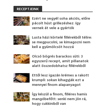
RECEPTJEINK
Ezért ne vegyél soha akciós, előre
pácolt húst grillezéshez: így
vernek át vele a gyártók
Lusta házi körtelé fillérekből télire:
se megpucolni, se kimagozni nem
kell a gyümölcsöt hozzá
Olcsó bögrés barackos süti: 3
egyszerű recept, amit pillanatok
alatt összedobhatsz fillérekből
Ettől lesz igazán krémes a rakott
krumpli: sokan kihagyják ezt a
mennyei finom alapanyagot
Így készül a finom, filléres hamis
mangóbefőtt: senki nem jön rá,
hogy cukkiniből van