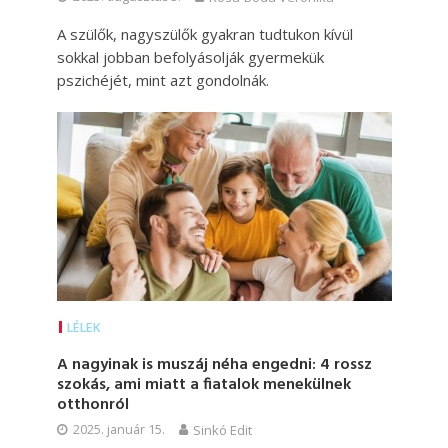
A szülők, nagyszülők gyakran tudtukon kívül
sokkal jobban befolyásolják gyermekük
pszichéjét, mint azt gondolnák.
LÉLEK
A nagyinak is muszáj néha engedni: 4 rossz
szokás, ami miatt a fiatalok menekülnek
otthonról
2025. január 15.
Sinkó Edit