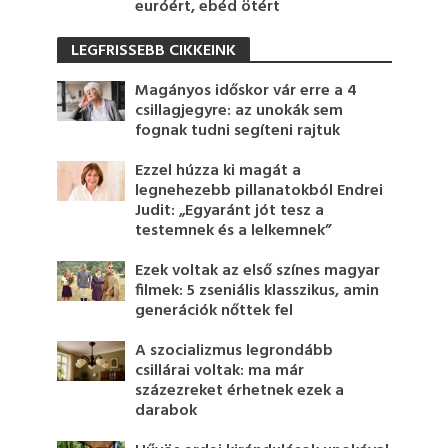
euróért, ebéd ötért
LEGFRISSEBB CIKKEINK
Magányos időskor vár erre a 4
csillagjegyre: az unokák sem
fognak tudni segíteni rajtuk
Ezzel húzza ki magát a
legnehezebb pillanatokból Endrei
Judit: „Egyaránt jót tesz a
testemnek és a lelkemnek”
Ezek voltak az első színes magyar
filmek: 5 zseniális klasszikus, amin
generációk nőttek fel
A szocializmus legrondább
csillárai voltak: ma már
százezreket érhetnek ezek a
darabok