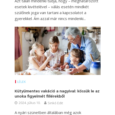
Azt talán mindenki tudja, hogy – meghatározott
esetek kivételével – válás esetén mindkét
szülőnek joga van tartani a kapcsolatot a
gyerekkel. Ám azzal már nincs mindenki...
LÉLEK
Kütyümentes vakáció a nagyival: kössük le az
unoka figyelmét fillérekből
2024. július 10.
Sinkó Edit
A nyári szünetben általában még azok