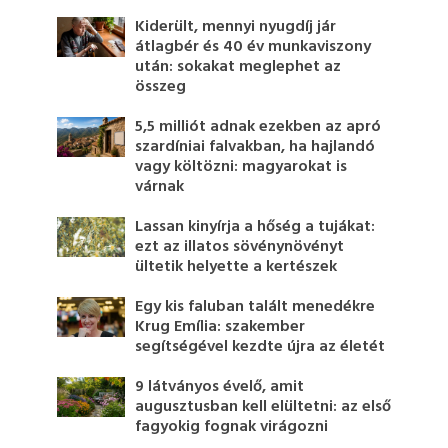
Kiderült, mennyi nyugdíj jár
átlagbér és 40 év munkaviszony
után: sokakat meglephet az
összeg
5,5 milliót adnak ezekben az apró
szardíniai falvakban, ha hajlandó
vagy költözni: magyarokat is
várnak
Lassan kinyírja a hőség a tujákat:
ezt az illatos sövénynövényt
ültetik helyette a kertészek
Egy kis faluban talált menedékre
Krug Emília: szakember
segítségével kezdte újra az életét
9 látványos évelő, amit
augusztusban kell elültetni: az első
fagyokig fognak virágozni