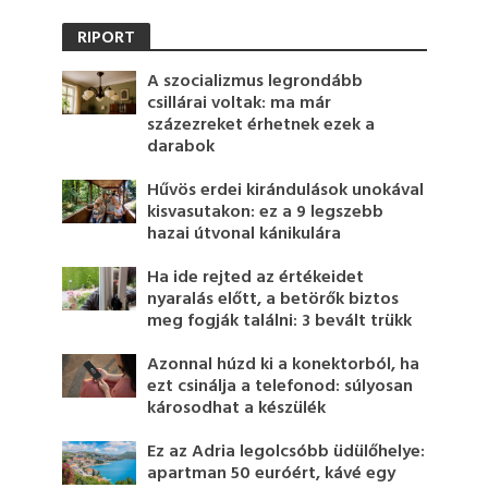
RIPORT
A szocializmus legrondább
csillárai voltak: ma már
százezreket érhetnek ezek a
darabok
Hűvös erdei kirándulások unokával
kisvasutakon: ez a 9 legszebb
hazai útvonal kánikulára
Ha ide rejted az értékeidet
nyaralás előtt, a betörők biztos
meg fogják találni: 3 bevált trükk
Azonnal húzd ki a konektorból, ha
ezt csinálja a telefonod: súlyosan
károsodhat a készülék
Ez az Adria legolcsóbb üdülőhelye:
apartman 50 euróért, kávé egy