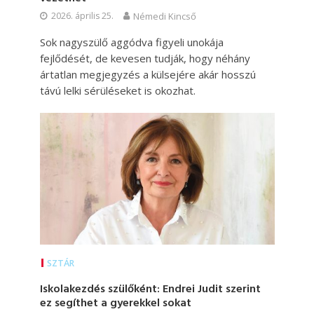
2026. április 25.
Némedi Kincső
Sok nagyszülő aggódva figyeli unokája
fejlődését, de kevesen tudják, hogy néhány
ártatlan megjegyzés a külsejére akár hosszú
távú lelki sérüléseket is okozhat.
SZTÁR
Iskolakezdés szülőként: Endrei Judit szerint
ez segíthet a gyerekkel sokat