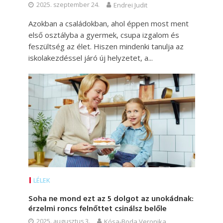
2025. szeptember 24.
Endrei Judit
Azokban a családokban, ahol éppen most ment
első osztályba a gyermek, csupa izgalom és
feszültség az élet. Hiszen mindenki tanulja az
iskolakezdéssel járó új helyzetet, a...
LÉLEK
Soha ne mond ezt az 5 dolgot az unokádnak:
érzelmi roncs felnőttet csinálsz belőle
2025. augusztus 3.
Kósa-Boda Veronika