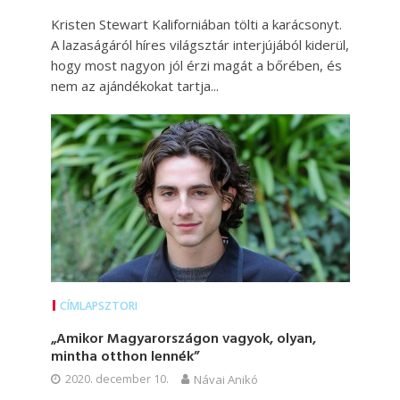
Kristen Stewart Kaliforniában tölti a karácsonyt.
A lazaságáról híres világsztár interjújából kiderül,
hogy most nagyon jól érzi magát a bőrében, és
nem az ajándékokat tartja...
CÍMLAPSZTORI
„Amikor Magyarországon vagyok, olyan,
mintha otthon lennék”
2020. december 10.
Návai Anikó