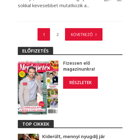
sokkal kevesebbet mutatkozik a...
1
2
KÖVETKEZŐ
ELŐFIZETÉS
Fizessen elő
magazinunkra!
RÉSZLETEK
TOP CIKKEK
Kiderült, mennyi nyugdíj jár