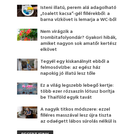
Isteni illatú, perem alá adagolható
„toalett kacsa”-gél fillérekből: a
barna vízkövet is lemarja a WC-ből
Nem virágzik a
trombitafolyondár? Gyakori hibák,
amiket nagyon sok amatőr kertész
elkövet
Tegyél egy kiskanálnyit ebből a
felmosóvízbe: az egész ház
napokig jó illatú lesz tőle
Ez a világ legszebb lebegő kertje:
több ezer rózsaszín lótusz borítja
be Thaiföld egyik tavát
A nagyik titkos módszere: ezzel
filléres masszával lesz újra tiszta
az odaégett lábos súrolás nélkül is