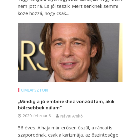
nem jött rá. És jól teszik. Mert senkinek semmi
köze hozzá, hogy csak...
CÍMLAPSZTORI
„Mindig a jó emberekhez vonzódtam, akik
bölcsebbek nálam”
2020. február 6.
Návai Anikó
56 éves. A haja már erősen őszül, a ráncai is
szaporodnak, csak a karizmája, az őszintesége