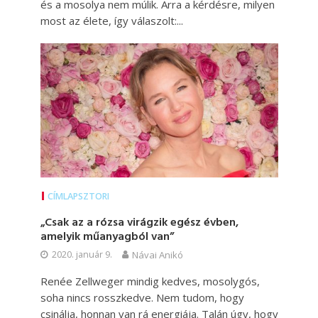
és a mosolya nem múlik. Arra a kérdésre, milyen
most az élete, így válaszolt:...
CÍMLAPSZTORI
„Csak az a rózsa virágzik egész évben,
amelyik műanyagból van”
2020. január 9.
Návai Anikó
Renée Zellweger mindig kedves, mosolygós,
soha nincs rosszkedve. Nem tudom, hogy
csinálja, honnan van rá energiája. Talán úgy, hogy