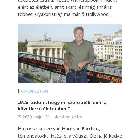
elért az életben, amit akart, és még annál is
többet. Gyakorlatilag ma már ő Hollywood...
CÍMLAPSZTORI
„Már tudom, hogy mi szeretnék lenni a
következő életemben”
2020. május 21.
Návai Anikó
Ha rossz kedve van Harrison Fordnak,
tőmondatokkal intézi el a választ. De ha jó kedve