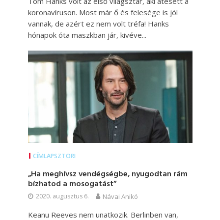
Tom Hanks volt az első világsztár, aki átesett a
koronavíruson. Most már ő és felesége is jól
vannak, de azért ez nem volt tréfa! Hanks
hónapok óta maszkban jár, kivéve...
CÍMLAPSZTORI
„Ha meghívsz vendégségbe, nyugodtan rám
bízhatod a mosogatást”
2020. augusztus 6.
Návai Anikó
Keanu Reeves nem unatkozik. Berlinben van,