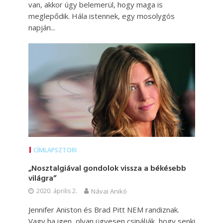
van, akkor úgy belemerül, hogy maga is
meglepődik. Hála istennek, egy mosolygós
napján...
CÍMLAPSZTORI
„Nosztalgiával gondolok vissza a békésebb
világra”
2020. április 2.
Návai Anikó
Jennifer Aniston és Brad Pitt NEM randiznak.
Vagy ha igen, olyan ügyesen csinálják, hogy senki