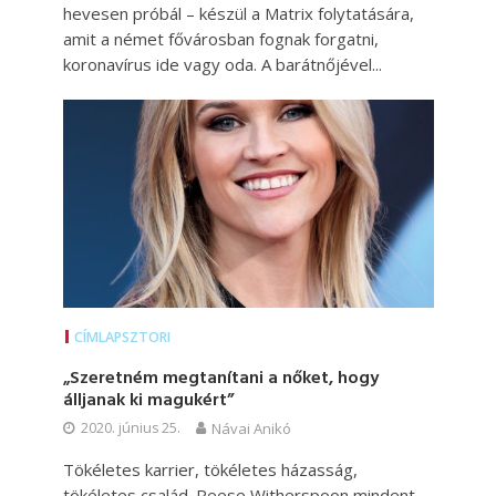
hevesen próbál – készül a Matrix folytatására,
amit a német fővárosban fognak forgatni,
koronavírus ide vagy oda. A barátnőjével...
CÍMLAPSZTORI
„Szeretném megtanítani a nőket, hogy
álljanak ki magukért”
2020. június 25.
Návai Anikó
Tökéletes karrier, tökéletes házasság,
tökéletes család. Reese Witherspoon mindent