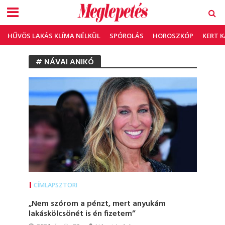
HŰVÖS LAKÁS KLÍMA NÉLKÜL
SPÓROLÁS
HOROSZKÓP
KERT 
# NÁVAI ANIKÓ
CÍMLAPSZTORI
„Nem szórom a pénzt, mert anyukám
lakáskölcsönét is én fizetem”