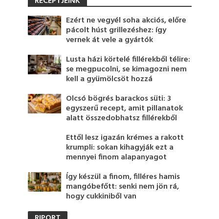
RECEPTJEINK
Ezért ne vegyél soha akciós, előre
pácolt húst grillezéshez: így
vernek át vele a gyártók
Lusta házi körtelé fillérekből télire:
se megpucolni, se kimagozni nem
kell a gyümölcsöt hozzá
Olcsó bögrés barackos süti: 3
egyszerű recept, amit pillanatok
alatt összedobhatsz fillérekből
Ettől lesz igazán krémes a rakott
krumpli: sokan kihagyják ezt a
mennyei finom alapanyagot
Így készül a finom, filléres hamis
mangóbefőtt: senki nem jön rá,
hogy cukkiniből van
RIPORT