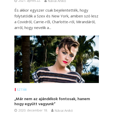
2021. április 22.
Návai Anikó
És akkor egyszer csak bejelentették, hogy
folytatódik a Szex és New York, amiben szó lesz
a Covidról, Carrie-ről, Charlotte-ról, Mirandáról,
arról, hogy nevelik a...
SZTÁR
„Már nem az ajándékok fontosak, hanem
hogy együtt vagyunk”
2020. december 18.
Návai Anikó