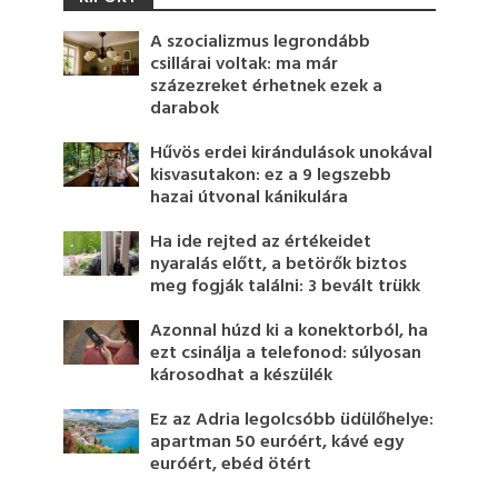
A szocializmus legrondább
csillárai voltak: ma már
százezreket érhetnek ezek a
darabok
Hűvös erdei kirándulások unokával
kisvasutakon: ez a 9 legszebb
hazai útvonal kánikulára
Ha ide rejted az értékeidet
nyaralás előtt, a betörők biztos
meg fogják találni: 3 bevált trükk
Azonnal húzd ki a konektorból, ha
ezt csinálja a telefonod: súlyosan
károsodhat a készülék
Ez az Adria legolcsóbb üdülőhelye:
apartman 50 euróért, kávé egy
euróért, ebéd ötért