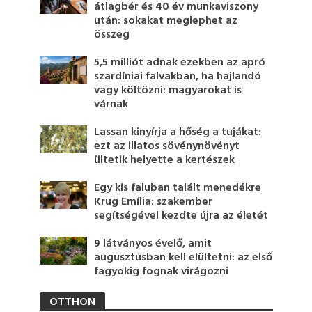
átlagbér és 40 év munkaviszony
után: sokakat meglephet az
összeg
5,5 milliót adnak ezekben az apró
szardíniai falvakban, ha hajlandó
vagy költözni: magyarokat is
várnak
Lassan kinyírja a hőség a tujákat:
ezt az illatos sövénynövényt
ültetik helyette a kertészek
Egy kis faluban talált menedékre
Krug Emília: szakember
segítségével kezdte újra az életét
9 látványos évelő, amit
augusztusban kell elültetni: az első
fagyokig fognak virágozni
OTTHON