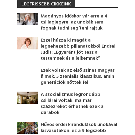
LEGFRISSEBB CIKKEINK
Magányos időskor vár erre a 4
csillagjegyre: az unokák sem
fognak tudni segíteni rajtuk
Ezzel húzza ki magát a
legnehezebb pillanatokból Endrei
Judit: „Egyaránt jót tesz a
testemnek és a lelkemnek”
Ezek voltak az első színes magyar
filmek: 5 zseniális klasszikus, amin
generációk nőttek fel
A szocializmus legrondább
csillárai voltak: ma már
százezreket érhetnek ezek a
darabok
Hűvös erdei kirándulások unokával
kisvasutakon: ez a 9 legszebb