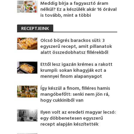
Meddig bírja a fagyasztó áram
nélkül? Ez a készülék akár 16 órával
is tovább, mint a többi
RECEPTJEINK
Olcsó bögrés barackos süti: 3
egyszerű recept, amit pillanatok
alatt összedobhatsz fillérekből
Ettől lesz igazán krémes a rakott
krumpli: sokan kihagyják ezt a
mennyei finom alapanyagot
Így készül a finom, filléres hamis
mangóbefőtt: senki nem jön rá,
hogy cukkiniből van
Ilyen volt az eredeti magyar lecsó:
egy döbbenetesen egyszerű
recept alapján készítették