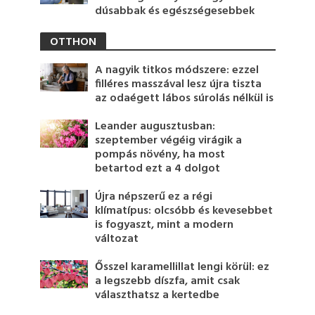
dúsabbak és egészségesebbek
OTTHON
A nagyik titkos módszere: ezzel
filléres masszával lesz újra tiszta
az odaégett lábos súrolás nélkül is
Leander augusztusban:
szeptember végéig virágik a
pompás növény, ha most
betartod ezt a 4 dolgot
Újra népszerű ez a régi
klímatípus: olcsóbb és kevesebbet
is fogyaszt, mint a modern
változat
Ősszel karamellillat lengi körül: ez
a legszebb díszfa, amit csak
választhatsz a kertedbe