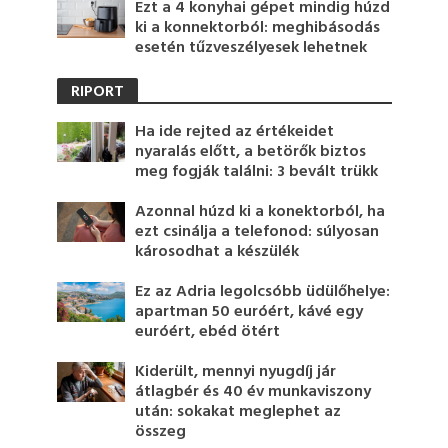
Ezt a 4 konyhai gépet mindig húzd
ki a konnektorból: meghibásodás
esetén tűzveszélyesek lehetnek
RIPORT
Ha ide rejted az értékeidet
nyaralás előtt, a betörők biztos
meg fogják találni: 3 bevált trükk
Azonnal húzd ki a konektorból, ha
ezt csinálja a telefonod: súlyosan
károsodhat a készülék
Ez az Adria legolcsóbb üdülőhelye:
apartman 50 euróért, kávé egy
euróért, ebéd ötért
Kiderült, mennyi nyugdíj jár
átlagbér és 40 év munkaviszony
után: sokakat meglephet az
összeg