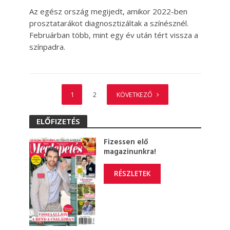
Az egész ország megijedt, amikor 2022-ben
prosztatarákot diagnosztizáltak a színésznél.
Februárban több, mint egy év után tért vissza a
színpadra.
1
2
KÖVETKEZŐ
ELŐFIZETÉS
Fizessen elő
magazinunkra!
RÉSZLETEK