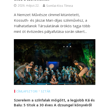
2026. május 22.
Somlai-Kiss Tímea
A Nemzet Művésze címmel kitüntetett,
Kossuth- és Jászai Mari-díjas színművész, a
Halhatatlanok Társulatának örökös tagja több
mint öt évtizedes pályafutása során sikert...
•
CÍMLAPSZTORI
SZTÁR
Szerelem a színfalak mögött, a legjobb Ká és
Balu: 5 titok a 30 éves A dzsungel könyvéről