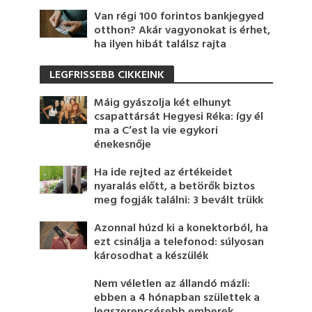
Van régi 100 forintos bankjegyed
otthon? Akár vagyonokat is érhet,
ha ilyen hibát találsz rajta
LEGFRISSEBB CIKKEINK
Máig gyászolja két elhunyt
csapattársát Hegyesi Réka: így él
ma a C’est la vie egykori
énekesnője
Ha ide rejted az értékeidet
nyaralás előtt, a betörők biztos
meg fogják találni: 3 bevált trükk
Azonnal húzd ki a konektorból, ha
ezt csinálja a telefonod: súlyosan
károsodhat a készülék
Nem véletlen az állandó mázli:
ebben a 4 hónapban születtek a