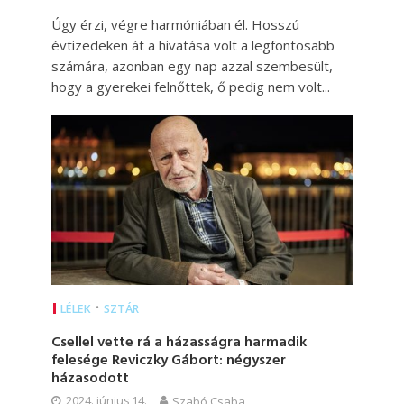
Úgy érzi, végre harmóniában él. Hosszú
évtizedeken át a hivatása volt a legfontosabb
számára, azonban egy nap azzal szembesült,
hogy a gyerekei felnőttek, ő pedig nem volt...
•
LÉLEK
SZTÁR
Csellel vette rá a házasságra harmadik
felesége Reviczky Gábort: négyszer
házasodott
2024. június 14.
Szabó Csaba