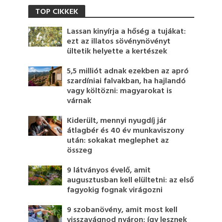
TOP CIKKEK
Lassan kinyírja a hőség a tujákat:
ezt az illatos sövénynövényt
ültetik helyette a kertészek
5,5 milliót adnak ezekben az apró
szardíniai falvakban, ha hajlandó
vagy költözni: magyarokat is
várnak
Kiderült, mennyi nyugdíj jár
átlagbér és 40 év munkaviszony
után: sokakat meglephet az
összeg
9 látványos évelő, amit
augusztusban kell elültetni: az első
fagyokig fognak virágozni
9 szobanövény, amit most kell
visszavágnod nyáron: így lesznek