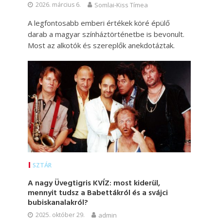
2026. március 6.
Somlai-Kiss Tímea
A legfontosabb emberi értékek köré épülő
darab a magyar színháztörténetbe is bevonult.
Most az alkotók és szereplők anekdotáztak.
SZTÁR
A nagy Üvegtigris KVÍZ: most kiderül,
mennyit tudsz a Babettákról és a svájci
bubiskanalakról?
2025. október 29.
admin