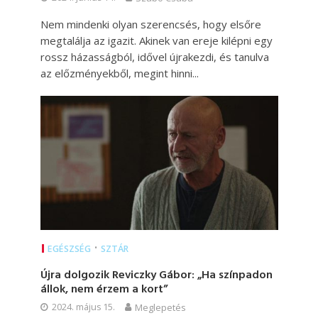
Nem mindenki olyan szerencsés, hogy elsőre
megtalálja az igazit. Akinek van ereje kilépni egy
rossz házasságból, idővel újrakezdi, és tanulva
az előzményekből, megint hinni...
•
EGÉSZSÉG
SZTÁR
Újra dolgozik Reviczky Gábor: „Ha színpadon
állok, nem érzem a kort”
2024. május 15.
Meglepetés