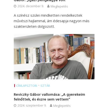
Gábor: „Igazi pengeagya volt”
2024. december 9.
Meglepetés
A színész szülei mindketten rendelkeztek
művészi hajlammal, ám édesapja nagyon más
szakterületen dolgozott.
•
CÍMLAPSZTORI
SZTÁR
Reviczky Gábor vallomása: „A gyerekeim
felnőttek, és észre sem vettem”
2024. szeptember 9.
Meglepetés