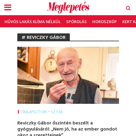
HŰVÖS LAKÁS KLÍMA NÉLKÜL
SPÓROLÁS
HOROSZKÓP
KERT 
# REVICZKY GÁBOR
•
CÍMLAPSZTORI
SZTÁR
Reviczky Gábor őszintén beszélt a
gyógyulásáról: „Nem jó, ha az ember gondot
okoz a szeretteinek”