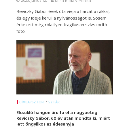
2025. június 12.
Kósa-Boda Veronika
Reviczky Gábor évek óta vívja a harcát a rákkal,
és egy ideje kerüli a nyilvánosságot is. Sosem
érkezett még róla ilyen tragikusan szívszorító
fotó.
•
CÍMLAPSZTORI
SZTÁR
Elcsukló hangon árulta el a nagybeteg
Reviczky Gábor: 60 év után mondta ki, miért
lett öngyilkos az édesanyja