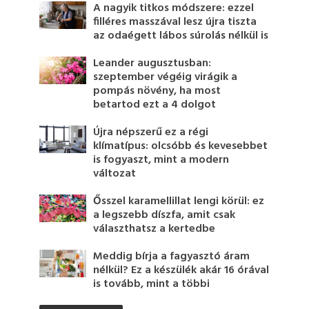
A nagyik titkos módszere: ezzel
filléres masszával lesz újra tiszta
az odaégett lábos súrolás nélkül is
Leander augusztusban:
szeptember végéig virágik a
pompás növény, ha most
betartod ezt a 4 dolgot
Újra népszerű ez a régi
klímatípus: olcsóbb és kevesebbet
is fogyaszt, mint a modern
változat
Ősszel karamellillat lengi körül: ez
a legszebb díszfa, amit csak
választhatsz a kertedbe
Meddig bírja a fagyasztó áram
nélkül? Ez a készülék akár 16 órával
is tovább, mint a többi