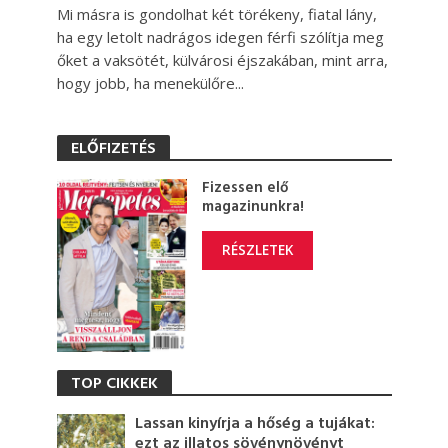
Mi másra is gondolhat két törékeny, fiatal lány,
ha egy letolt nadrágos idegen férfi szólítja meg
őket a vaksötét, külvárosi éjszakában, mint arra,
hogy jobb, ha menekülőre...
ELŐFIZETÉS
Fizessen elő
magazinunkra!
RÉSZLETEK
TOP CIKKEK
Lassan kinyírja a hőség a tujákat:
ezt az illatos sövénynövényt