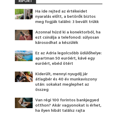
RIPORT
Ha ide rejted az értékeidet
nyaralás előtt, a betörők biztos
meg fogják találni: 3 bevált trükk
Azonnal húzd ki a konektorból, ha
ezt csinálja a telefonod: súlyosan
károsodhat a készülék
Ez az Adria legolcsóbb üdülőhelye:
apartman 50 euróért, kávé egy
euróért, ebéd ötért
Kiderült, mennyi nyugdíj jár
átlagbér és 40 év munkaviszony
után: sokakat meglephet az
összeg
Van régi 100 forintos bankjegyed
otthon? Akár vagyonokat is érhet,
ha ilyen hibát találsz rajta