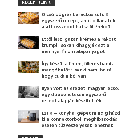
RECEPTJEINK
Olcsó bögrés barackos süti: 3
egyszerű recept, amit pillanatok
alatt összedobhatsz fillérekből
Ettől lesz igazán krémes a rakott
krumpli: sokan kihagyják ezt a
mennyei finom alapanyagot
Így készül a finom, filléres hamis
mangóbefőtt: senki nem jön rá,
hogy cukkiniből van
Ilyen volt az eredeti magyar lecsó:
egy döbbenetesen egyszerű
recept alapján készítették
Ezt a 4 konyhai gépet mindig húzd
ki a konnektorból: meghibásodás
esetén tűzveszélyesek lehetnek