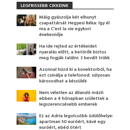
LEGFRISSEBB CIKKEINK
Máig gyászolja két elhunyt
csapattársát Hegyesi Réka: így él
ma a C’est la vie egykori
énekesnője
Ha ide rejted az értékeidet
nyaralás előtt, a betörők biztos
meg fogják találni: 3 bevált trükk
Azonnal húzd ki a konektorból, ha
ezt csinálja a telefonod: súlyosan
károsodhat a készülék
Nem véletlen az állandó mázli:
ebben a 4 hónapban születtek a
legszerencsésebb emberek
Ez az Adria legolcsóbb üdülőhelye:
apartman 50 euróért, kávé egy
euróért, ebéd ötért