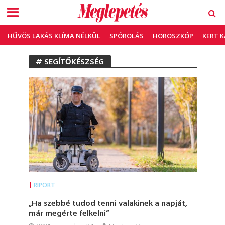
HŰVÖS LAKÁS KLÍMA NÉLKÜL
SPÓROLÁS
HOROSZKÓP
KERT 
# SEGÍTŐKÉSZSÉG
RIPORT
„Ha szebbé tudod tenni valakinek a napját,
már megérte felkelni”