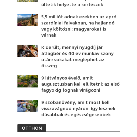
ültetik helyette a kertészek
5,5 milliót adnak ezekben az apró
szardíniai falvakban, ha hajlandó
vagy költözni: magyarokat is
várnak
Kiderült, mennyi nyugdíj jár
átlagbér és 40 év munkaviszony
után: sokakat meglephet az
összeg
9 látványos évelő, amit
augusztusban kell elültetni: az első
fagyokig fognak virágozni
9 szobanövény, amit most kell
visszavágnod nyáron: így lesznek
dúsabbak és egészségesebbek
OTTHON