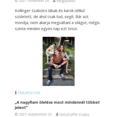
2021. november 24.
Meglepetés
Kollinger Szabolcs lábak és karok nélkül
született, de ahol csak tud, segít. Bár azt
mondja, nem akarja megváltani a világot, mégis
szinte minden egyes nap ezt teszi.
CÍMLAPSZTORI
„A nagyfiam ölelése most mindennél többet
jelent”
2021. szeptember 23.
Holczhaffer Csaba