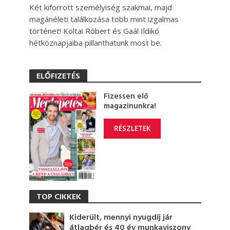
Két kiforrott személyiség szakmai, majd
magánéleti találkozása több mint izgalmas
történet! Koltai Róbert és Gaál Ildikó
hétköznapjaiba pillanthatunk most be.
ELŐFIZETÉS
Fizessen elő
magazinunkra!
RÉSZLETEK
TOP CIKKEK
Kiderült, mennyi nyugdíj jár
átlagbér és 40 év munkaviszony