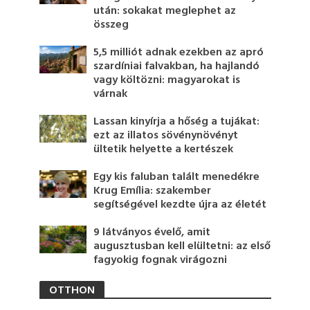
után: sokakat meglephet az
összeg
5,5 milliót adnak ezekben az apró
szardíniai falvakban, ha hajlandó
vagy költözni: magyarokat is
várnak
Lassan kinyírja a hőség a tujákat:
ezt az illatos sövénynövényt
ültetik helyette a kertészek
Egy kis faluban talált menedékre
Krug Emília: szakember
segítségével kezdte újra az életét
9 látványos évelő, amit
augusztusban kell elültetni: az első
fagyokig fognak virágozni
OTTHON