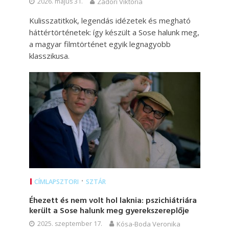
2026. május 31.
Zádori Viktória
Kulisszatitkok, legendás idézetek és megható
háttértörténetek: így készült a Sose halunk meg,
a magyar filmtörténet egyik legnagyobb
klasszikusa.
•
CÍMLAPSZTORI
SZTÁR
Éhezett és nem volt hol laknia: pszichiátriára
került a Sose halunk meg gyerekszereplője
2025. szeptember 17.
Kósa-Boda Veronika