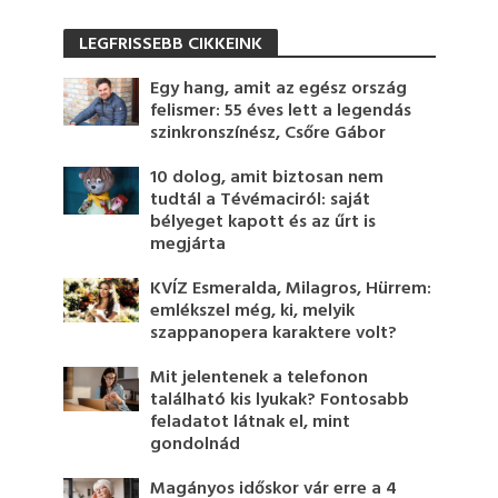
LEGFRISSEBB CIKKEINK
Egy hang, amit az egész ország
felismer: 55 éves lett a legendás
szinkronszínész, Csőre Gábor
10 dolog, amit biztosan nem
tudtál a Tévémaciról: saját
bélyeget kapott és az űrt is
megjárta
KVÍZ Esmeralda, Milagros, Hürrem:
emlékszel még, ki, melyik
szappanopera karaktere volt?
Mit jelentenek a telefonon
található kis lyukak? Fontosabb
feladatot látnak el, mint
gondolnád
Magányos időskor vár erre a 4