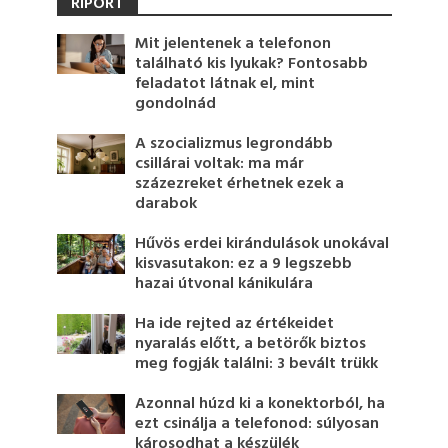
RIPORT
Mit jelentenek a telefonon
található kis lyukak? Fontosabb
feladatot látnak el, mint
gondolnád
A szocializmus legrondább
csillárai voltak: ma már
százezreket érhetnek ezek a
darabok
Hűvös erdei kirándulások unokával
kisvasutakon: ez a 9 legszebb
hazai útvonal kánikulára
Ha ide rejted az értékeidet
nyaralás előtt, a betörők biztos
meg fogják találni: 3 bevált trükk
Azonnal húzd ki a konektorból, ha
ezt csinálja a telefonod: súlyosan
károsodhat a készülék