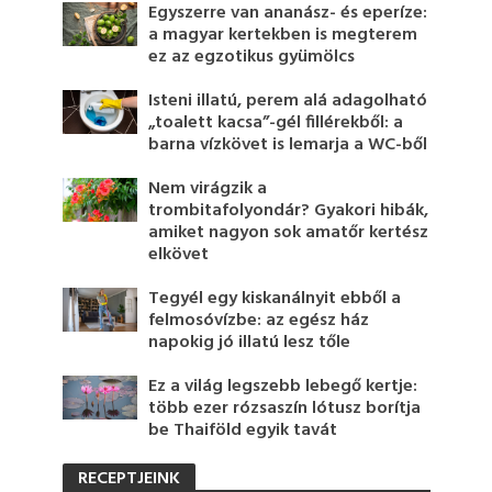
Egyszerre van ananász- és eperíze:
a magyar kertekben is megterem
ez az egzotikus gyümölcs
Isteni illatú, perem alá adagolható
„toalett kacsa”-gél fillérekből: a
barna vízkövet is lemarja a WC-ből
Nem virágzik a
trombitafolyondár? Gyakori hibák,
amiket nagyon sok amatőr kertész
elkövet
Tegyél egy kiskanálnyit ebből a
felmosóvízbe: az egész ház
napokig jó illatú lesz tőle
Ez a világ legszebb lebegő kertje:
több ezer rózsaszín lótusz borítja
be Thaiföld egyik tavát
RECEPTJEINK