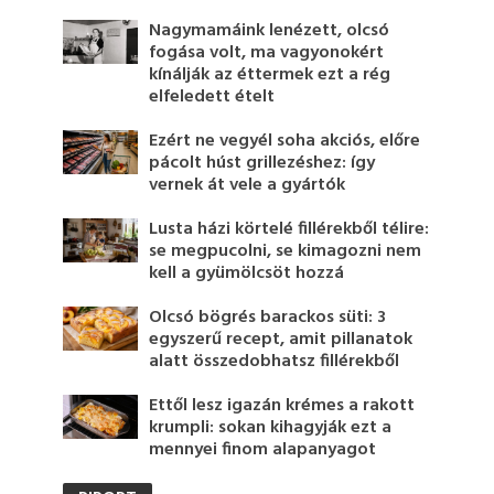
Nagymamáink lenézett, olcsó
fogása volt, ma vagyonokért
kínálják az éttermek ezt a rég
elfeledett ételt
Ezért ne vegyél soha akciós, előre
pácolt húst grillezéshez: így
vernek át vele a gyártók
Lusta házi körtelé fillérekből télire:
se megpucolni, se kimagozni nem
kell a gyümölcsöt hozzá
Olcsó bögrés barackos süti: 3
egyszerű recept, amit pillanatok
alatt összedobhatsz fillérekből
Ettől lesz igazán krémes a rakott
krumpli: sokan kihagyják ezt a
mennyei finom alapanyagot