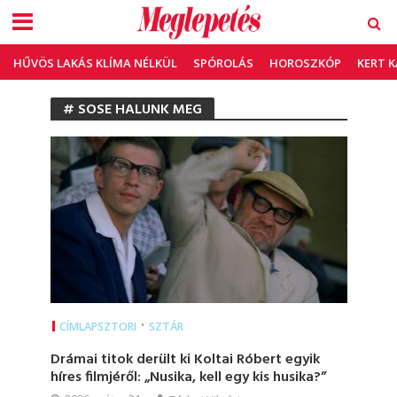
HŰVÖS LAKÁS KLÍMA NÉLKÜL
SPÓROLÁS
HOROSZKÓP
KERT 
# SOSE HALUNK MEG
•
CÍMLAPSZTORI
SZTÁR
Drámai titok derült ki Koltai Róbert egyik
híres filmjéről: „Nusika, kell egy kis husika?”