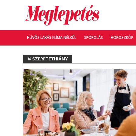
HŰVÖS LAKÁS KLÍMA NÉLKÜL
SPÓROLÁS
HOROSZKÓP
# SZERETETHIÁNY