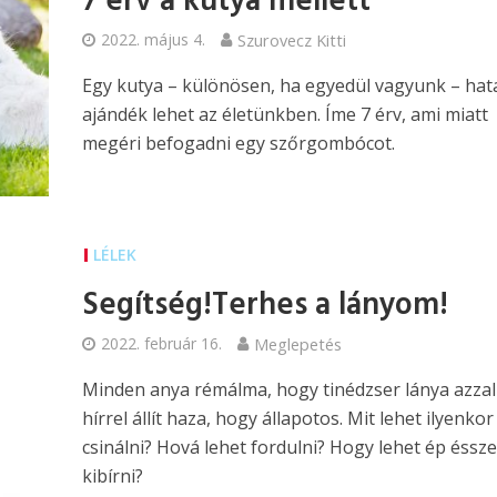
7 érv a kutya mellett
2022. május 4.
Szurovecz Kitti
Egy kutya – különösen, ha egyedül vagyunk – ha
ajándék lehet az életünkben. Íme 7 érv, ami miatt
megéri befogadni egy szőrgombócot.
LÉLEK
Segítség!Terhes a lányom!
2022. február 16.
Meglepetés
Minden anya rémálma, hogy tinédzser lánya azzal
hírrel állít haza, hogy állapotos. Mit lehet ilyenkor
csinálni? Hová lehet fordulni? Hogy lehet ép éssze
kibírni?