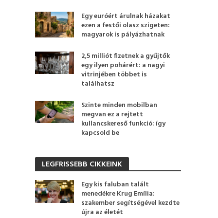
Egy euróért árulnak házakat
ezen a festői olasz szigeten:
magyarok is pályázhatnak
2,5 milliót fizetnek a gyűjtők
egy ilyen pohárért: a nagyi
vitrinjében többet is
találhatsz
Szinte minden mobilban
megvan ez a rejtett
kullancskereső funkció: így
kapcsold be
LEGFRISSEBB CIKKEINK
Egy kis faluban talált
menedékre Krug Emília:
szakember segítségével kezdte
újra az életét