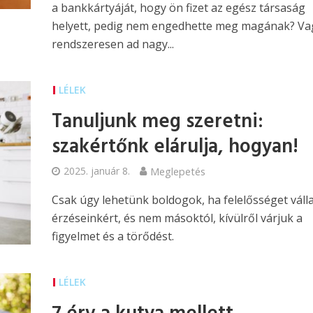
a bankkártyáját, hogy ön fizet az egész társaság
helyett, pedig nem engedhette meg magának? Va
rendszeresen ad nagy...
LÉLEK
Tanuljunk meg szeretni:
szakértőnk elárulja, hogyan!
2025. január 8.
Meglepetés
Csak úgy lehetünk boldogok, ha felelősséget váll
érzéseinkért, és nem másoktól, kívülről várjuk a
figyelmet és a törődést.
LÉLEK