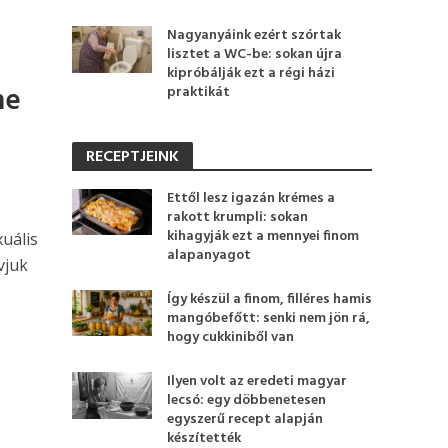
Nagyanyáink ezért szórtak
lisztet a WC-be: sokan újra
kipróbálják ezt a régi házi
ne
praktikát
RECEPTJEINK
Ettől lesz igazán krémes a
rakott krumpli: sokan
kihagyják ezt a mennyei finom
uális
alapanyagot
vjuk
Így készül a finom, filléres hamis
mangóbefőtt: senki nem jön rá,
hogy cukkiniből van
Ilyen volt az eredeti magyar
lecsó: egy döbbenetesen
egyszerű recept alapján
készítették