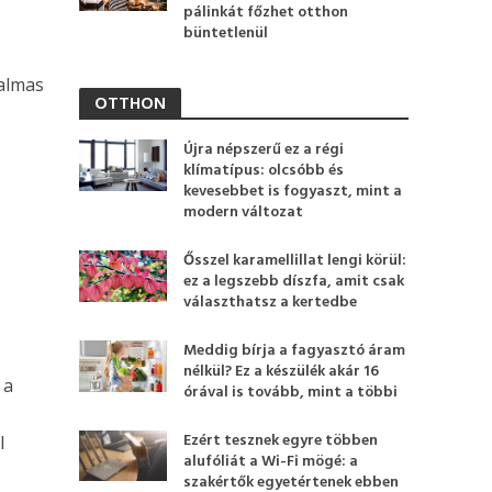
pálinkát főzhet otthon
büntetlenül
talmas
OTTHON
Újra népszerű ez a régi
klímatípus: olcsóbb és
kevesebbet is fogyaszt, mint a
modern változat
Ősszel karamellillat lengi körül:
ez a legszebb díszfa, amit csak
választhatsz a kertedbe
Meddig bírja a fagyasztó áram
nélkül? Ez a készülék akár 16
 a
órával is tovább, mint a többi
Ezért tesznek egyre többen
l
alufóliát a Wi-Fi mögé: a
szakértők egyetértenek ebben