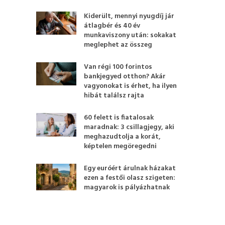
Kiderült, mennyi nyugdíj jár
átlagbér és 40 év
munkaviszony után: sokakat
meglephet az összeg
Van régi 100 forintos
bankjegyed otthon? Akár
vagyonokat is érhet, ha ilyen
hibát találsz rajta
60 felett is fiatalosak
maradnak: 3 csillagjegy, aki
meghazudtolja a korát,
képtelen megöregedni
Egy euróért árulnak házakat
ezen a festői olasz szigeten:
magyarok is pályázhatnak