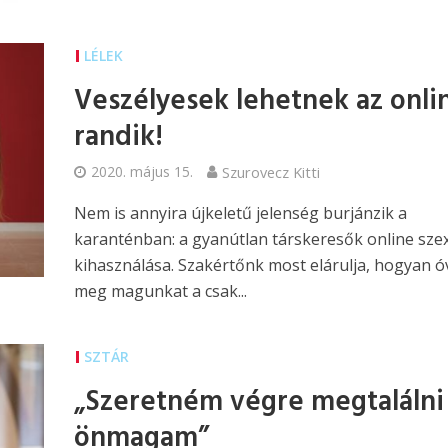
LÉLEK
Veszélyesek lehetnek az onli
randik!
2020. május 15.
Szurovecz Kitti
Nem is annyira újkeletű jelenség burjánzik a
karanténban: a gyanútlan társkeresők online szex
kihasználása. Szakértőnk most elárulja, hogyan ó
meg magunkat a csak...
SZTÁR
„Szeretném végre megtalálni
önmagam”