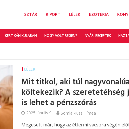
SZTÁR
RIPORT
LÉLEK
EZOTÉRIA
KONY
KERT KÁNIKULÁBAN
HOGY VOLT RÉGEN?
NYÁRI RECEPTEK
HÁZT
LÉLEK
Mit titkol, aki túl nagyvonalú
költekezik? A szeretetéhség 
is lehet a pénzszórás
2025. április 9.
Somlai-Kiss Tímea
Megesett már, hogy az éttermi vacsora végén el