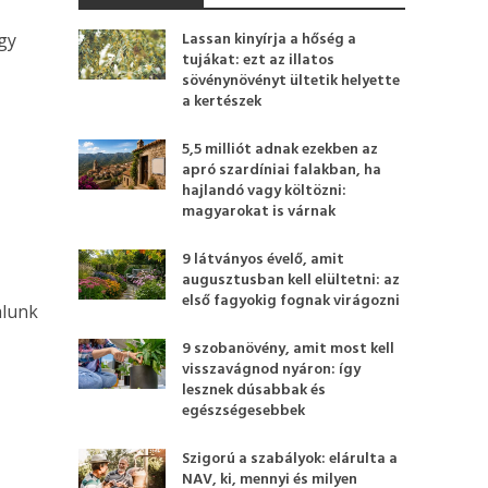
Lassan kinyírja a hőség a
gy
tujákat: ezt az illatos
sövénynövényt ültetik helyette
a kertészek
5,5 milliót adnak ezekben az
apró szardíniai falakban, ha
hajlandó vagy költözni:
magyarokat is várnak
9 látványos évelő, amit
augusztusban kell elültetni: az
első fagyokig fognak virágozni
alunk
9 szobanövény, amit most kell
visszavágnod nyáron: így
lesznek dúsabbak és
egészségesebbek
Szigorú a szabályok: elárulta a
NAV, ki, mennyi és milyen