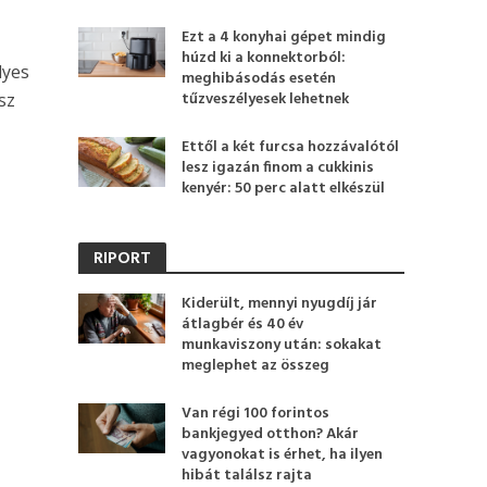
Ezt a 4 konyhai gépet mindig
húzd ki a konnektorból:
lyes
meghibásodás esetén
tűzveszélyesek lehetnek
sz
Ettől a két furcsa hozzávalótól
lesz igazán finom a cukkinis
kenyér: 50 perc alatt elkészül
RIPORT
Kiderült, mennyi nyugdíj jár
átlagbér és 40 év
munkaviszony után: sokakat
meglephet az összeg
Van régi 100 forintos
bankjegyed otthon? Akár
vagyonokat is érhet, ha ilyen
hibát találsz rajta