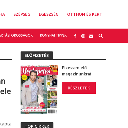
HA
SZÉPSÉG
EGÉSZSÉG
OTTHON ÉS KERT
ARTÁSI OKOSSÁGOK
KONYHAI TIPPEK
ELŐFIZETÉS
Fizessen elő
magazinunkra!
an
RÉSZLETEK
jele
őkapta
TOP CIKKEK