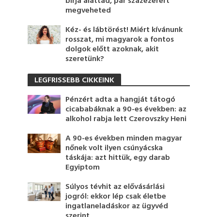
bírja alattad, pár százezerért
megveheted
Kéz- és lábtörést! Miért kívánunk
rosszat, mi magyarok a fontos
dolgok előtt azoknak, akit
szeretünk?
LEGFRISSEBB CIKKEINK
Pénzért adta a hangját tátogó
cicababáknak a 90-es években: az
alkohol rabja lett Czerovszky Heni
A 90-es években minden magyar
nőnek volt ilyen csúnyácska
táskája: azt hittük, egy darab
Egyiptom
Súlyos tévhit az elővásárlási
jogról: ekkor lép csak életbe
ingatlaneladáskor az ügyvéd
szerint