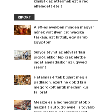
kínálják az éttermek ezt a rég
elfeledett ételt
RIPORT
A 90-es években minden magyar
nőnek volt ilyen csúnyácska
táskája: azt hittük, egy darab
Egyiptom
Súlyos tévhit az elővásárlási
jogról: ekkor lép csak életbe
ingatlaneladáskor az ügyvéd
szerint
Hatalmas érték bújhat meg a
padláson: ezért ne dobd ki a
megörökölt antik mechanikus
faliórát
Messze ez a legmegbízhatóbb
használt autó: 20 évnél is tovább