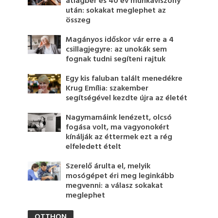
átlagbér és 40 év munkaviszony
után: sokakat meglephet az
összeg
Magányos időskor vár erre a 4
csillagjegyre: az unokák sem
fognak tudni segíteni rajtuk
Egy kis faluban talált menedékre
Krug Emília: szakember
segítségével kezdte újra az életét
Nagymamáink lenézett, olcsó
fogása volt, ma vagyonokért
kínálják az éttermek ezt a rég
elfeledett ételt
Szerelő árulta el, melyik
mosógépet éri meg leginkább
megvenni: a válasz sokakat
meglephet
OTTHON