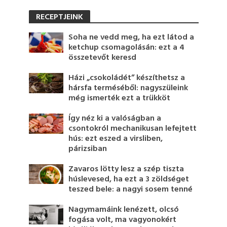
RECEPTJEINK
Soha ne vedd meg, ha ezt látod a
ketchup csomagolásán: ezt a 4
összetevőt keresd
Házi „csokoládét” készíthetsz a
hársfa terméséből: nagyszüleink
még ismerték ezt a trükköt
Így néz ki a valóságban a
csontokról mechanikusan lefejtett
hús: ezt eszed a virsliben,
párizsiban
Zavaros lötty lesz a szép tiszta
húslevesed, ha ezt a 3 zöldséget
teszed bele: a nagyi sosem tenné
Nagymamáink lenézett, olcsó
fogása volt, ma vagyonokért