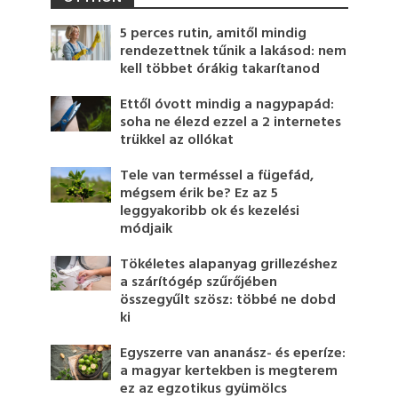
5 perces rutin, amitől mindig
rendezettnek tűnik a lakásod: nem
kell többet órákig takarítanod
Ettől óvott mindig a nagypapád:
soha ne élezd ezzel a 2 internetes
trükkel az ollókat
Tele van terméssel a fügefád,
mégsem érik be? Ez az 5
leggyakoribb ok és kezelési
módjaik
Tökéletes alapanyag grillezéshez
a szárítógép szűrőjében
összegyűlt szösz: többé ne dobd
ki
Egyszerre van ananász- és eperíze:
a magyar kertekben is megterem
ez az egzotikus gyümölcs