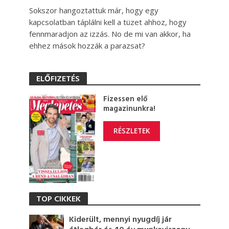
Sokszor hangoztattuk már, hogy egy
kapcsolatban táplálni kell a tüzet ahhoz, hogy
fennmaradjon az izzás. No de mi van akkor, ha
ehhez mások hozzák a parazsat?
ELŐFIZETÉS
Fizessen elő
magazinunkra!
RÉSZLETEK
TOP CIKKEK
Kiderült, mennyi nyugdíj jár