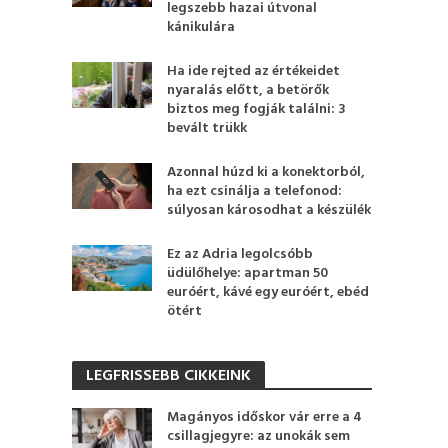
legszebb hazai útvonal
kánikulára
Ha ide rejted az értékeidet
nyaralás előtt, a betörők
biztos meg fogják találni: 3
bevált trükk
Azonnal húzd ki a konektorból,
ha ezt csinálja a telefonod:
súlyosan károsodhat a készülék
Ez az Adria legolcsóbb
üdülőhelye: apartman 50
euróért, kávé egy euróért, ebéd
ötért
LEGFRISSEBB CIKKEINK
Magányos időskor vár erre a 4
csillagjegyre: az unokák sem