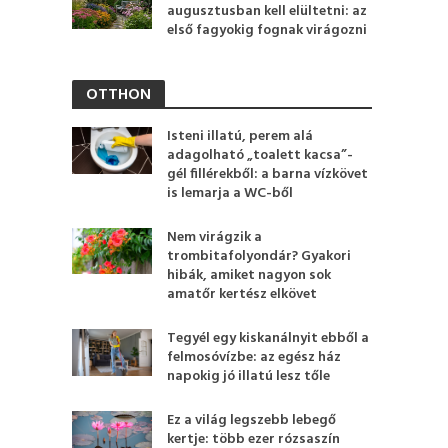
augusztusban kell elültetni: az
első fagyokig fognak virágozni
OTTHON
Isteni illatú, perem alá
adagolható „toalett kacsa”-
gél fillérekből: a barna vízkövet
is lemarja a WC-ből
Nem virágzik a
trombitafolyondár? Gyakori
hibák, amiket nagyon sok
amatőr kertész elkövet
Tegyél egy kiskanálnyit ebből a
felmosóvízbe: az egész ház
napokig jó illatú lesz tőle
Ez a világ legszebb lebegő
kertje: több ezer rózsaszín