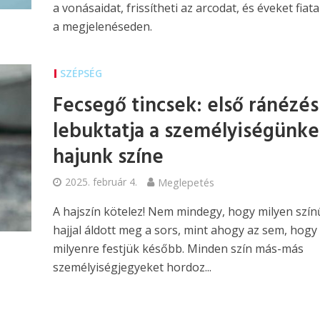
a vonásaidat, frissítheti az arcodat, és éveket fiata
a megjelenéseden.
SZÉPSÉG
Fecsegő tincsek: első ránézés
lebuktatja a személyiségünke
hajunk színe
2025. február 4.
Meglepetés
A hajszín kötelez! Nem mindegy, hogy milyen szín
hajjal áldott meg a sors, mint ahogy az sem, hogy
milyenre festjük később. Minden szín más-más
személyiségjegyeket hordoz...