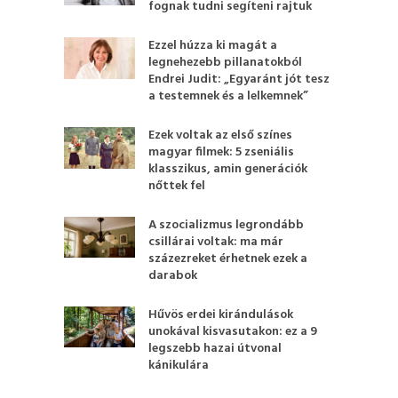
fognak tudni segíteni rajtuk
Ezzel húzza ki magát a
legnehezebb pillanatokból
Endrei Judit: „Egyaránt jót tesz
a testemnek és a lelkemnek”
Ezek voltak az első színes
magyar filmek: 5 zseniális
klasszikus, amin generációk
nőttek fel
A szocializmus legrondább
csillárai voltak: ma már
százezreket érhetnek ezek a
darabok
Hűvös erdei kirándulások
unokával kisvasutakon: ez a 9
legszebb hazai útvonal
kánikulára