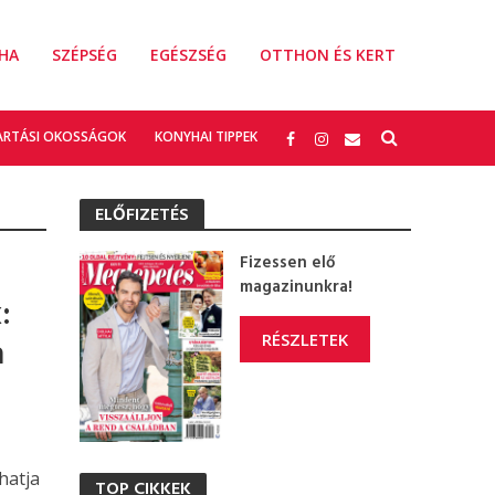
HA
SZÉPSÉG
EGÉSZSÉG
OTTHON ÉS KERT
ARTÁSI OKOSSÁGOK
KONYHAI TIPPEK
ELŐFIZETÉS
Fizessen elő
magazinunkra!
:
RÉSZLETEK
a
hatja
TOP CIKKEK