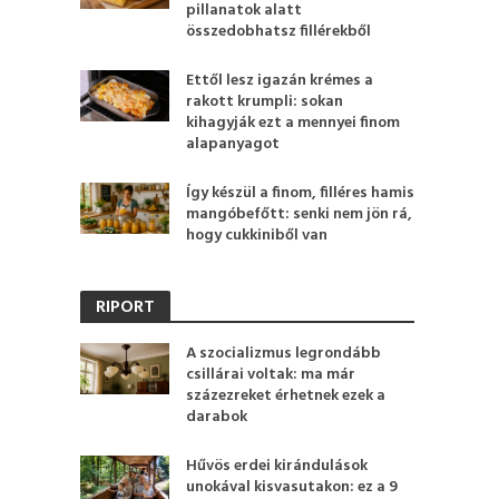
pillanatok alatt
összedobhatsz fillérekből
Ettől lesz igazán krémes a
rakott krumpli: sokan
kihagyják ezt a mennyei finom
alapanyagot
Így készül a finom, filléres hamis
mangóbefőtt: senki nem jön rá,
hogy cukkiniből van
RIPORT
A szocializmus legrondább
csillárai voltak: ma már
százezreket érhetnek ezek a
darabok
Hűvös erdei kirándulások
unokával kisvasutakon: ez a 9