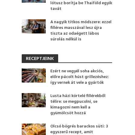
lótusz borítja be Thaiföld egyik
tavát
A nagyik titkos módszere: ezzel
filléres masszával lesz újra
tiszta az odaégett lábos
súrolás nélkül is
RECEPTJEINK
Ezért ne vegyél soha akciós,
előre pácolt húst grillezéshez:
így vernek át vele a gyártók
Lusta házi körtelé fillérekből
télire: se megpucolni, se
kimagozni nem kell a
gyümölcsöt hozzá
Olcsó bögrés barackos süti: 3
egyszerű recept, amit