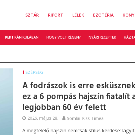
SZTÁR
RIPORT
LÉLEK
EZOTÉRIA
KONY
KERT KÁNIKULÁBAN
HOGY VOLT RÉGEN?
NYÁRI RECEPTEK
HÁZT
SZÉPSÉG
A fodrászok is erre esküsznek
ez a 6 pompás hajszín fiatalít 
legjobban 60 év felett
2026. május 28.
Somlai-Kiss Tímea
A megfelelő hajszín nemcsak stílus kérdése: lágyít