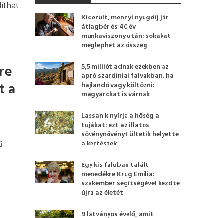
líthat
Kiderült, mennyi nyugdíj jár
átlagbér és 40 év
munkaviszony után: sokakat
meglephet az összeg
re
5,5 milliót adnak ezekben az
apró szardíniai falvakban, ha
t a
hajlandó vagy költözni:
magyarokat is várnak
Lassan kinyírja a hőség a
tujákat: ezt az illatos
sövénynövényt ültetik helyette
a kertészek
ű
Egy kis faluban talált
menedékre Krug Emília:
szakember segítségével kezdte
újra az életét
9 látványos évelő, amit