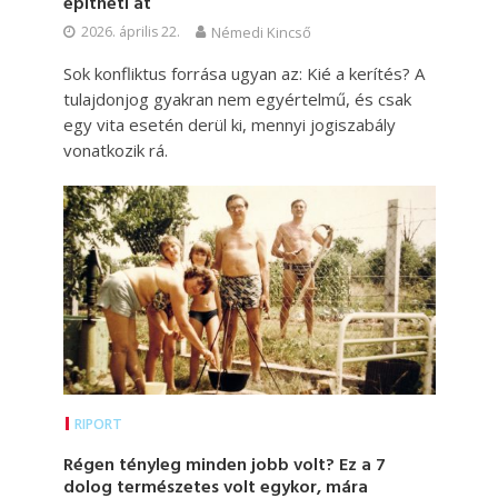
építheti át
2026. április 22.
Némedi Kincső
Sok konfliktus forrása ugyan az: Kié a kerítés? A
tulajdonjog gyakran nem egyértelmű, és csak
egy vita esetén derül ki, mennyi jogiszabály
vonatkozik rá.
RIPORT
Régen tényleg minden jobb volt? Ez a 7
dolog természetes volt egykor, mára