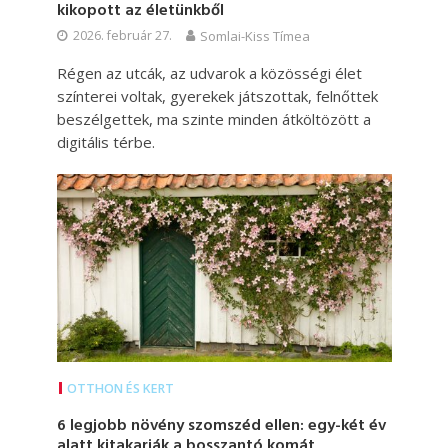
kikopott az életünkből
2026. február 27.
Somlai-Kiss Tímea
Régen az utcák, az udvarok a közösségi élet
színterei voltak, gyerekek játszottak, felnőttek
beszélgettek, ma szinte minden átköltözött a
digitális térbe.
OTTHON ÉS KERT
6 legjobb növény szomszéd ellen: egy-két év
alatt kitakarják a bosszantó komát