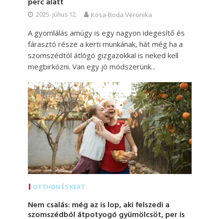
perc alatt
2025. július 12.
Kósa-Boda Veronika
A gyomlálás amúgy is egy nagyon idegesítő és
fárasztó része a kerti munkának, hát még ha a
szomszédtól átlógó gizgazokkal is neked kell
megbirkózni. Van egy jó módszerünk...
OTTHON ÉS KERT
Nem csalás: még az is lop, aki felszedi a
szomszédból átpotyogó gyümölcsöt, per is