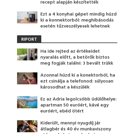
recept alapján készítették
Ezt a 4 konyhai gépet mindig húzd
ki a konnektorból: meghibásodás
esetén tűzveszélyesek lehetnek
RIPORT
Ha ide rejted az értékeidet
nyaralás előtt, a betörők biztos
meg fogják találni: 3 bevált trükk
Azonnal húzd ki a konektorból, ha
ezt csinálja a telefonod: súlyosan
károsodhat a készülék
Ez az Adria legolcsóbb üdülőhelye:
apartman 50 euróért, kávé egy
euróért, ebéd ötért
Kiderült, mennyi nyugdíj jár
átlagbér és 40 év munkaviszony