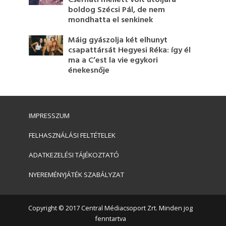
Cserháti mellett volt utoljára
boldog Szécsi Pál, de nem
mondhatta el senkinek
Máig gyászolja két elhunyt
csapattársát Hegyesi Réka: így él
ma a C’est la vie egykori
énekesnője
IMPRESSZUM
FELHASZNÁLÁSI FELTÉTELEK
ADATKEZELÉSI TÁJÉKOZTATÓ
NYEREMÉNYJÁTÉK SZABÁLYZAT
Copyright © 2017 Central Médiacsoport Zrt. Minden jog
fenntartva