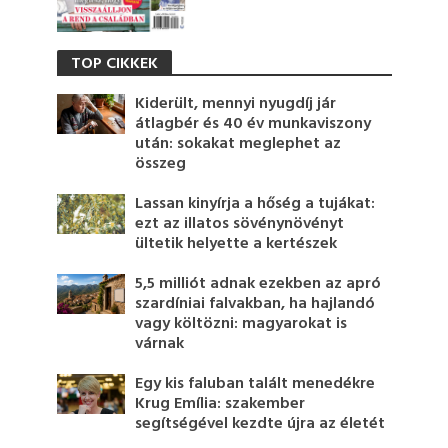
TOP CIKKEK
Kiderült, mennyi nyugdíj jár
átlagbér és 40 év munkaviszony
után: sokakat meglephet az
összeg
Lassan kinyírja a hőség a tujákat:
ezt az illatos sövénynövényt
ültetik helyette a kertészek
5,5 milliót adnak ezekben az apró
szardíniai falvakban, ha hajlandó
vagy költözni: magyarokat is
várnak
Egy kis faluban talált menedékre
Krug Emília: szakember
segítségével kezdte újra az életét