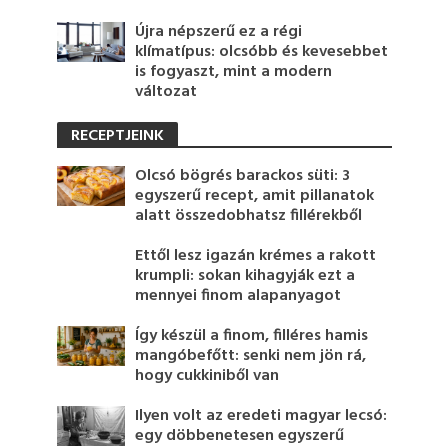
Újra népszerű ez a régi
klímatípus: olcsóbb és kevesebbet
is fogyaszt, mint a modern
változat
RECEPTJEINK
Olcsó bögrés barackos süti: 3
egyszerű recept, amit pillanatok
alatt összedobhatsz fillérekből
Ettől lesz igazán krémes a rakott
krumpli: sokan kihagyják ezt a
mennyei finom alapanyagot
Így készül a finom, filléres hamis
mangóbefőtt: senki nem jön rá,
hogy cukkiniből van
Ilyen volt az eredeti magyar lecsó:
egy döbbenetesen egyszerű