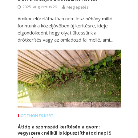
2025. augusztus 29.
Meglepetés
Amikor előreláthatóan nem lesz néhány millió
forintunk a közeljövőben új kerítésre, ideje
elgondolkodni, hogy olyat ültessünk a
drótkerítés vagy az omladozó fal mellé, ami...
OTTHON ÉS KERT
Átlóg a szomszéd kerítésén a gyom:
vegyszerek nélkül is kipusztíthatod napi 5