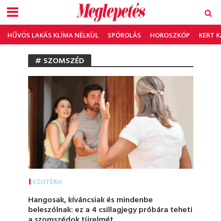
HŰVÖS LAKÁS KLÍMA NÉLKÜL
SPÓROLÁS
HOROSZKÓP
KERT 
# SZOMSZÉD
EZOTÉRIA
Hangosak, kíváncsiak és mindenbe
beleszólnak: ez a 4 csillagjegy próbára teheti
a szomszédok türelmét