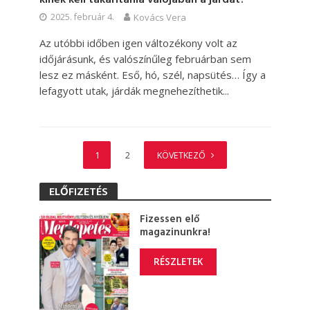
2025. február 4.
Kovács Vera
Az utóbbi időben igen változékony volt az
időjárásunk, és valószínűleg februárban sem
lesz ez másként. Eső, hó, szél, napsütés… Így a
lefagyott utak, járdák megnehezíthetik...
1
2
KÖVETKEZŐ
ELŐFIZETÉS
Fizessen elő
magazinunkra!
RÉSZLETEK