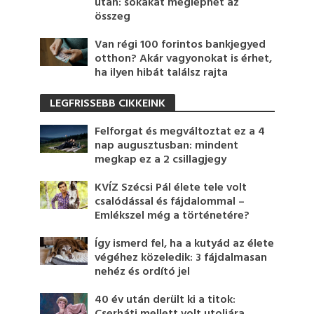
után: sokakat meglephet az
összeg
Van régi 100 forintos bankjegyed
otthon? Akár vagyonokat is érhet,
ha ilyen hibát találsz rajta
LEGFRISSEBB CIKKEINK
Felforgat és megváltoztat ez a 4
nap augusztusban: mindent
megkap ez a 2 csillagjegy
KVÍZ Szécsi Pál élete tele volt
csalódással és fájdalommal –
Emlékszel még a történetére?
Így ismerd fel, ha a kutyád az élete
végéhez közeledik: 3 fájdalmasan
nehéz és ordító jel
40 év után derült ki a titok: