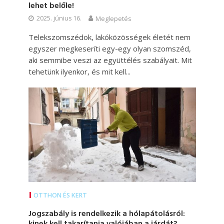
lehet belőle!
2025. június 16.
Meglepetés
Telekszomszédok, lakóközösségek életét nem
egyszer megkeseríti egy-egy olyan szomszéd,
aki semmibe veszi az együttélés szabályait. Mit
tehetünk ilyenkor, és mit kell...
OTTHON ÉS KERT
Jogszabály is rendelkezik a hólapátolásról:
kinek kell takarítania valójában a járdát?