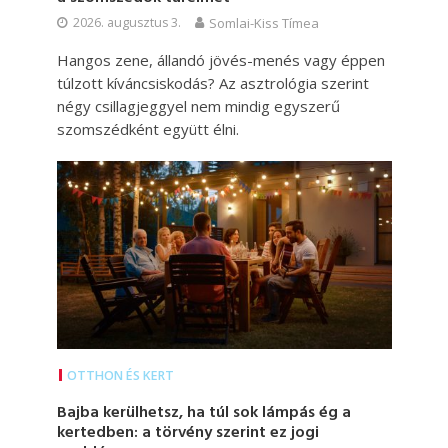
2026. augusztus 3.
Somlai-Kiss Tímea
Hangos zene, állandó jövés-menés vagy éppen
túlzott kíváncsiskodás? Az asztrológia szerint
négy csillagjeggyel nem mindig egyszerű
szomszédként együtt élni.
OTTHON ÉS KERT
Bajba kerülhetsz, ha túl sok lámpás ég a
kertedben: a törvény szerint ez jogi