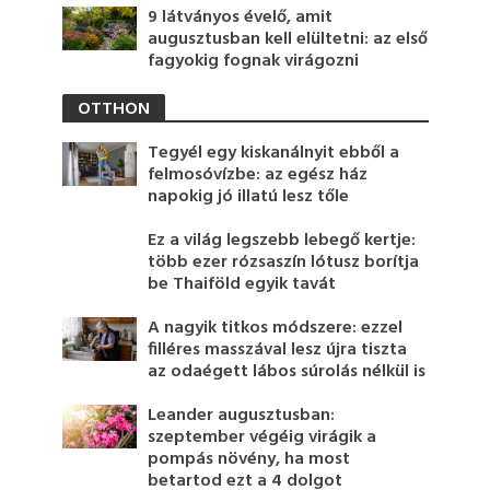
9 látványos évelő, amit
augusztusban kell elültetni: az első
fagyokig fognak virágozni
OTTHON
Tegyél egy kiskanálnyit ebből a
felmosóvízbe: az egész ház
napokig jó illatú lesz tőle
Ez a világ legszebb lebegő kertje:
több ezer rózsaszín lótusz borítja
be Thaiföld egyik tavát
A nagyik titkos módszere: ezzel
filléres masszával lesz újra tiszta
az odaégett lábos súrolás nélkül is
Leander augusztusban:
szeptember végéig virágik a
pompás növény, ha most
betartod ezt a 4 dolgot