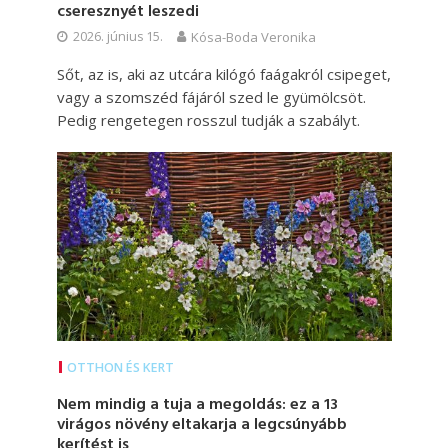
cseresznyét leszedi
2026. június 15.
Kósa-Boda Veronika
Sőt, az is, aki az utcára kilógó faágakról csipeget,
vagy a szomszéd fájáról szed le gyümölcsöt.
Pedig rengetegen rosszul tudják a szabályt.
OTTHON ÉS KERT
Nem mindig a tuja a megoldás: ez a 13
virágos növény eltakarja a legcsúnyább
kerítést is