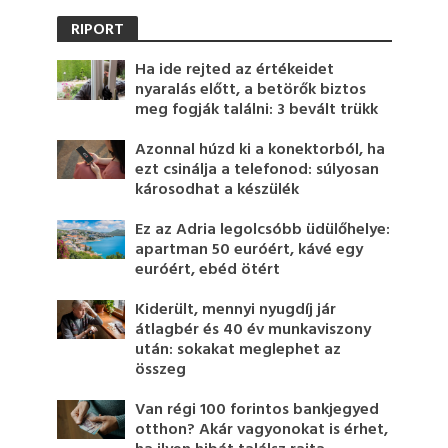
RIPORT
Ha ide rejted az értékeidet
nyaralás előtt, a betörők biztos
meg fogják találni: 3 bevált trükk
Azonnal húzd ki a konektorból, ha
ezt csinálja a telefonod: súlyosan
károsodhat a készülék
Ez az Adria legolcsóbb üdülőhelye:
apartman 50 euróért, kávé egy
euróért, ebéd ötért
Kiderült, mennyi nyugdíj jár
átlagbér és 40 év munkaviszony
után: sokakat meglephet az
összeg
Van régi 100 forintos bankjegyed
otthon? Akár vagyonokat is érhet,