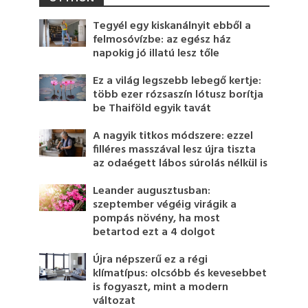
Tegyél egy kiskanálnyit ebből a
felmosóvízbe: az egész ház
napokig jó illatú lesz tőle
Ez a világ legszebb lebegő kertje:
több ezer rózsaszín lótusz borítja
be Thaiföld egyik tavát
A nagyik titkos módszere: ezzel
filléres masszával lesz újra tiszta
az odaégett lábos súrolás nélkül is
Leander augusztusban:
szeptember végéig virágik a
pompás növény, ha most
betartod ezt a 4 dolgot
Újra népszerű ez a régi
klímatípus: olcsóbb és kevesebbet
is fogyaszt, mint a modern
változat