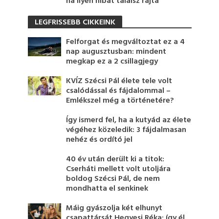
ha ilyen hibát találsz rajta
LEGFRISSEBB CIKKEINK
Felforgat és megváltoztat ez a 4
nap augusztusban: mindent
megkap ez a 2 csillagjegy
KVÍZ Szécsi Pál élete tele volt
csalódással és fájdalommal –
Emlékszel még a történetére?
Így ismerd fel, ha a kutyád az élete
végéhez közeledik: 3 fájdalmasan
nehéz és ordító jel
40 év után derült ki a titok:
Cserháti mellett volt utoljára
boldog Szécsi Pál, de nem
mondhatta el senkinek
Máig gyászolja két elhunyt
csapattársát Hegyesi Réka: így él