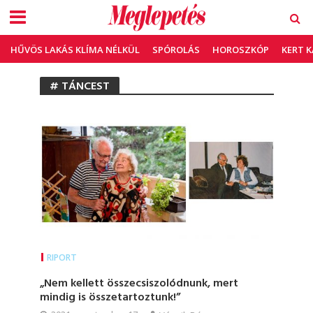
HŰVÖS LAKÁS KLÍMA NÉLKÜL
SPÓROLÁS
HOROSZKÓP
KERT 
# TÁNCEST
RIPORT
„Nem kellett összecsiszolódnunk, mert
mindig is összetartoztunk!”