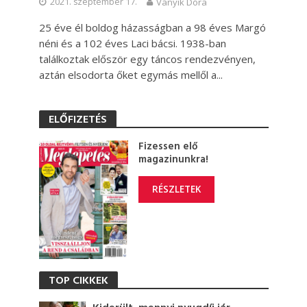
2021. szeptember 17.
Ványik Dóra
25 éve él boldog házasságban a 98 éves Margó
néni és a 102 éves Laci bácsi. 1938-ban
találkoztak először egy táncos rendezvényen,
aztán elsodorta őket egymás mellől a...
ELŐFIZETÉS
Fizessen elő
magazinunkra!
RÉSZLETEK
TOP CIKKEK