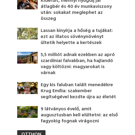
Kiderült, mennyi nyugdíj jár
átlagbér és 40 év munkaviszony
után: sokakat meglephet az
összeg
Lassan kinyírja a hőség a tujákat:
ezt az illatos sövénynövényt
ültetik helyette a kertészek
5,5 milliót adnak ezekben az apró
szardíniai falvakban, ha hajlandó
vagy költözni: magyarokat is
várnak
Egy kis faluban talált menedékre
Krug Emília: szakember
segítségével kezdte újra az életét
9 látványos évelő, amit
augusztusban kell elültetni: az első
fagyokig fognak virágozni
OTTHON