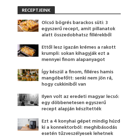
RECEPTJEINK
Olcsó bögrés barackos süti: 3
egyszerű recept, amit pillanatok
alatt összedobhatsz fillérekből
Ettől lesz igazán krémes a rakott
krumpli: sokan kihagyják ezt a
mennyei finom alapanyagot
Így készül a finom, filléres hamis
mangóbefőtt: senki nem jön rá,
hogy cukkiniből van
Ilyen volt az eredeti magyar lecsó:
egy döbbenetesen egyszerű
recept alapján készítették
Ezt a 4 konyhai gépet mindig húzd
ki a konnektorból: meghibásodás
esetén tűzveszélyesek lehetnek