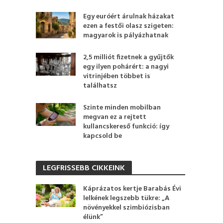
Egy euróért árulnak házakat
ezen a festői olasz szigeten:
magyarok is pályázhatnak
2,5 milliót fizetnek a gyűjtők
egy ilyen pohárért: a nagyi
vitrinjében többet is
találhatsz
Szinte minden mobilban
megvan ez a rejtett
kullancskereső funkció: így
kapcsold be
LEGFRISSEBB CIKKEINK
Káprázatos kertje Barabás Évi
lelkének legszebb tükre: „A
növényekkel szimbiózisban
élünk”