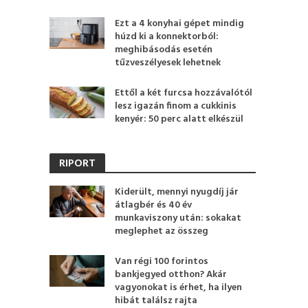
Ezt a 4 konyhai gépet mindig
húzd ki a konnektorból:
meghibásodás esetén
tűzveszélyesek lehetnek
Ettől a két furcsa hozzávalótól
lesz igazán finom a cukkinis
kenyér: 50 perc alatt elkészül
RIPORT
Kiderült, mennyi nyugdíj jár
átlagbér és 40 év
munkaviszony után: sokakat
meglephet az összeg
Van régi 100 forintos
bankjegyed otthon? Akár
vagyonokat is érhet, ha ilyen
hibát találsz rajta