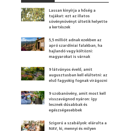
Lassan kinyírja a hőség a
tujákat: ezt az illatos
sövénynövényt ültetik helyette
a kertészek
5,5 milliót adnak ezekben az
apró szardíniai falakban, ha
hajlandó vagy költözni:
magyarokat is várnak
9 látványos évelő, amit
augusztusban kell elültetni: az
első fagyokig fognak virágozni
9 szobanövény, amit most kell
visszavágnod nyáron: így
lesznek dúsabbak és
egészségesebbek
Szigorú a szabályok: elárulta a
NAV, ki, mennyi és milyen