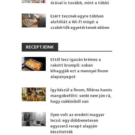
órával is tovább, mint a többi
Ezért tesznek egyre többen
alufóliát a Wi-Fi mögé: a
szakértők egyetértenek ebben
RECEPTJEINK
Ettől lesz igazán krémes a
rakott krumpli: sokan
kihagyják ezt a mennyei finom
alapanyagot
Így készül a finom, filléres hamis
mangóbefőtt: senki nem jön rá,
hogy cukkiniből van
Ilyen volt az eredeti magyar
lecsó: egy döbbenetesen
egyszerű recept alapján
készítették