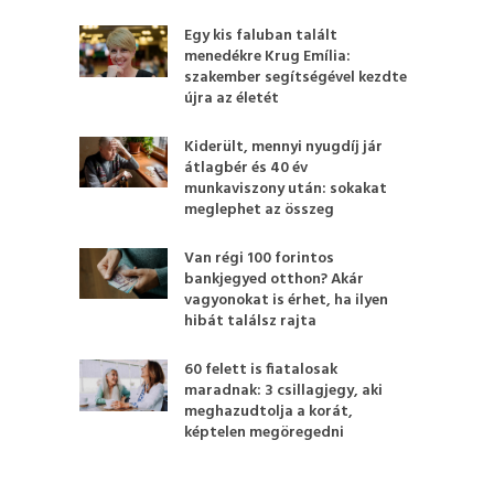
Egy kis faluban talált
menedékre Krug Emília:
szakember segítségével kezdte
újra az életét
Kiderült, mennyi nyugdíj jár
átlagbér és 40 év
munkaviszony után: sokakat
meglephet az összeg
Van régi 100 forintos
bankjegyed otthon? Akár
vagyonokat is érhet, ha ilyen
hibát találsz rajta
60 felett is fiatalosak
maradnak: 3 csillagjegy, aki
meghazudtolja a korát,
képtelen megöregedni