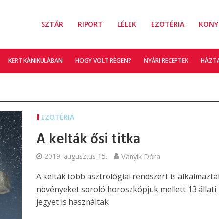
SZTÁR
RIPORT
LÉLEK
EZOTÉRIA
KONY
KERT KÁNIKULÁBAN
HOGY VOLT RÉGEN?
NYÁRI RECEPTEK
HÁZT
EZOTÉRIA
A kelták ősi titka
2019. augusztus 15.
Ványik Dóra
A kelták több asztrológiai rendszert is alkalmazta
növényeket soroló horoszkópjuk mellett 13 állati
jegyet is használtak.