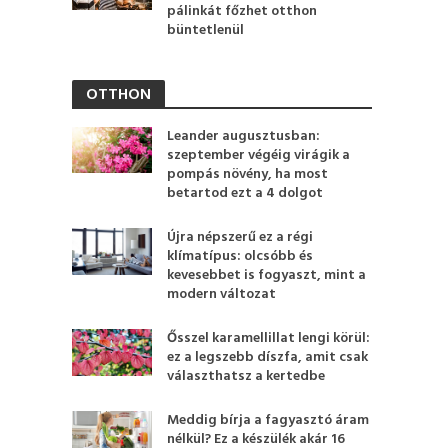
pálinkát főzhet otthon
büntetlenül
OTTHON
Leander augusztusban:
szeptember végéig virágik a
pompás növény, ha most
betartod ezt a 4 dolgot
Újra népszerű ez a régi
klímatípus: olcsóbb és
kevesebbet is fogyaszt, mint a
modern változat
Ősszel karamellillat lengi körül:
ez a legszebb díszfa, amit csak
választhatsz a kertedbe
Meddig bírja a fagyasztó áram
nélkül? Ez a készülék akár 16