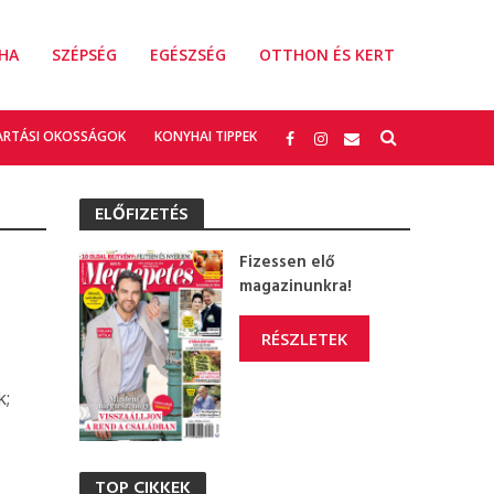
HA
SZÉPSÉG
EGÉSZSÉG
OTTHON ÉS KERT
ARTÁSI OKOSSÁGOK
KONYHAI TIPPEK
ELŐFIZETÉS
Fizessen elő
magazinunkra!
RÉSZLETEK
k;
TOP CIKKEK