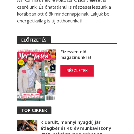
Amikor más helyre költözünk, kicsit életet is
cserélünk. És óhatatlanul is részesei leszünk a
korábban ott élők mindennapjainak. Lakjuk be
energetikailag is új otthonunkat!
ELŐFIZETÉS
Fizessen elő
magazinunkra!
RÉSZLETEK
TOP CIKKEK
Kiderült, mennyi nyugdíj jár
átlagbér és 40 év munkaviszony