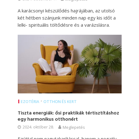
A karácsonyi készülődés hajrájában, az utolsó
két hétben szánjunk minden nap egy kis időt a
lelki- spirituális töltődésre és a varázslásra.
•
EZOTÉRIA
OTTHON ÉS KERT
Tiszta energiák: ősi praktikák tértisztításhoz
egy harmonikus otthonért
2024. október 28.
Meglepetés
Ezúttal nem nagytakarítással, hanem a negatív