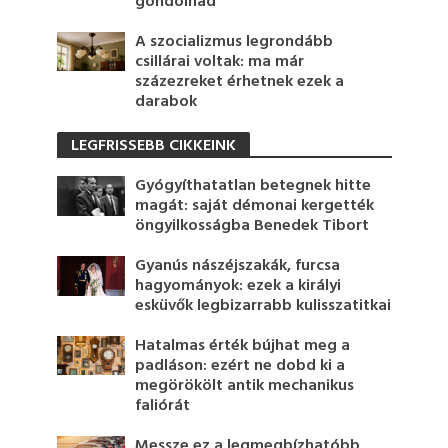
gondolnád
A szocializmus legrondább
csillárai voltak: ma már
százezreket érhetnek ezek a
darabok
LEGFRISSEBB CIKKEINK
Gyógyíthatatlan betegnek hitte
magát: saját démonai kergették
öngyilkosságba Benedek Tibort
Gyanús nászéjszakák, furcsa
hagyományok: ezek a királyi
esküvők legbizarrabb kulisszatitkai
Hatalmas érték bújhat meg a
padláson: ezért ne dobd ki a
megörökölt antik mechanikus
faliórát
Messze ez a legmegbízhatóbb