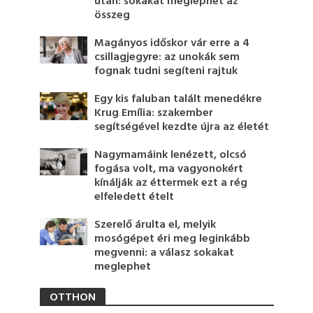
után: sokakat meglephet az
összeg
Magányos időskor vár erre a 4
csillagjegyre: az unokák sem
fognak tudni segíteni rajtuk
Egy kis faluban talált menedékre
Krug Emília: szakember
segítségével kezdte újra az életét
Nagymamáink lenézett, olcsó
fogása volt, ma vagyonokért
kínálják az éttermek ezt a rég
elfeledett ételt
Szerelő árulta el, melyik
mosógépet éri meg leginkább
megvenni: a válasz sokakat
meglephet
OTTHON