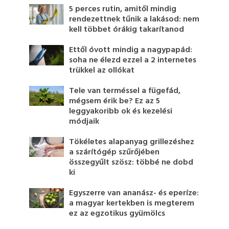
5 perces rutin, amitől mindig
rendezettnek tűnik a lakásod: nem
kell többet órákig takarítanod
Ettől óvott mindig a nagypapád:
soha ne élezd ezzel a 2 internetes
trükkel az ollókat
Tele van terméssel a fügefád,
mégsem érik be? Ez az 5
leggyakoribb ok és kezelési
módjaik
Tökéletes alapanyag grillezéshez
a szárítógép szűrőjében
összegyűlt szösz: többé ne dobd
ki
Egyszerre van ananász- és eperíze:
a magyar kertekben is megterem
ez az egzotikus gyümölcs