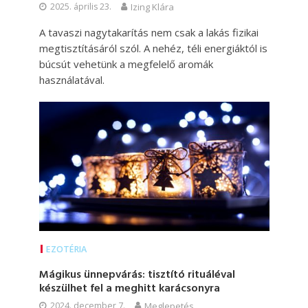
2025. április 23.
Izing Klára
A tavaszi nagytakarítás nem csak a lakás fizikai
megtisztításáról szól. A nehéz, téli energiáktól is
búcsút vehetünk a megfelelő aromák
használatával.
EZOTÉRIA
Mágikus ünnepvárás: tisztító rituáléval
készülhet fel a meghitt karácsonyra
2024. december 7.
Meglepetés