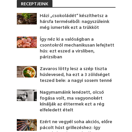
RECEPTJEINK
Házi „csokoládét” készíthetsz a
hársfa terméséből: nagyszüleink
még ismerték ezt a trükköt
Így néz ki a valóságban a
csontokról mechanikusan lefejtett
hús: ezt eszed a virsliben,
párizsiban
Zavaros lötty lesz a szép tiszta
húslevesed, ha ezt a 3 zöldséget
teszed bele: a nagyi sosem tenné
Nagymamáink lenézett, olcsó
fogása volt, ma vagyonokért
kínálják az éttermek ezt a rég
elfeledett ételt
Ezért ne vegyél soha akciós, előre
pácolt húst grillezéshez: így