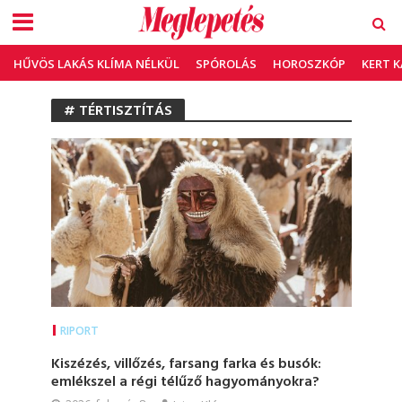
HŰVÖS LAKÁS KLÍMA NÉLKÜL
SPÓROLÁS
HOROSZKÓP
KERT 
# TÉRTISZTÍTÁS
RIPORT
Kiszézés, villőzés, farsang farka és busók:
emlékszel a régi télűző hagyományokra?