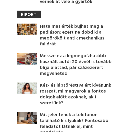
vernek át vele a gyártók
RIPORT
Hatalmas érték bújhat meg a
padláson: ezért ne dobd ki a
megörökölt antik mechanikus
faliórát
Messze ez a legmegbízhatóbb
használt autó: 20 évnél is tovább
bírja alattad, pár százezerért
megveheted
Kéz- és lábtörést! Miért kívánunk
rosszat, mi magyarok a fontos
dolgok előtt azoknak, akit
szeretünk?
Mit jelentenek a telefonon
található kis lyukak? Fontosabb
feladatot látnak el, mint