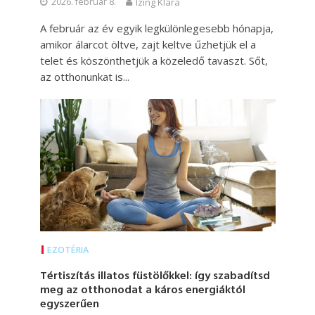
2026. február 8.
Izing Klára
A február az év egyik legkülönlegesebb hónapja,
amikor álarcot öltve, zajt keltve űzhetjük el a
telet és köszönthetjük a közeledő tavaszt. Sőt,
az otthonunkat is...
EZOTÉRIA
Tértiszítás illatos füstölőkkel: így szabadítsd
meg az otthonodat a káros energiáktól
egyszerűen