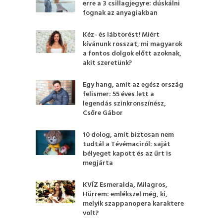
erre a 3 csillagjegyre: dúskálni
fognak az anyagiakban
Kéz- és lábtörést! Miért
kívánunk rosszat, mi magyarok
a fontos dolgok előtt azoknak,
akit szeretünk?
Egy hang, amit az egész ország
felismer: 55 éves lett a
legendás szinkronszínész,
Csőre Gábor
10 dolog, amit biztosan nem
tudtál a Tévémaciról: saját
bélyeget kapott és az űrt is
megjárta
KVÍZ Esmeralda, Milagros,
Hürrem: emlékszel még, ki,
melyik szappanopera karaktere
volt?