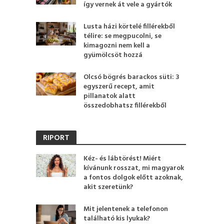
így vernek át vele a gyártók
Lusta házi körtelé fillérekből
télire: se megpucolni, se
kimagozni nem kell a
gyümölcsöt hozzá
Olcsó bögrés barackos süti: 3
egyszerű recept, amit
pillanatok alatt
összedobhatsz fillérekből
RIPORT
Kéz- és lábtörést! Miért
kívánunk rosszat, mi magyarok
a fontos dolgok előtt azoknak,
akit szeretünk?
Mit jelentenek a telefonon
található kis lyukak?