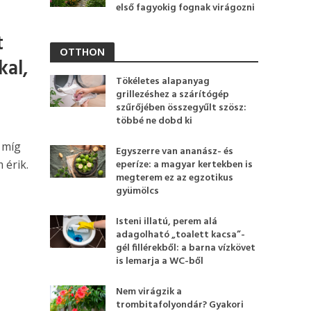
első fagyokig fognak virágozni
t
OTTHON
kal,
Tökéletes alapanyag
grillezéshez a szárítógép
szűrőjében összegyűlt szösz:
többé ne dobd ki
 míg
Egyszerre van ananász- és
 érik.
eperíze: a magyar kertekben is
megterem ez az egzotikus
gyümölcs
Isteni illatú, perem alá
adagolható „toalett kacsa”-
gél fillérekből: a barna vízkövet
is lemarja a WC-ből
Nem virágzik a
trombitafolyondár? Gyakori