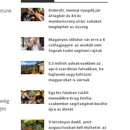
Kiderült, mennyi nyugdíj jár
hetünk
átlagbér és 40 év
munkaviszony után: sokakat
meglephet az összeg
Magányos időskor vár erre a 4
csillagjegyre: az unokák sem
fognak tudni segíteni rajtuk
5,5 milliót adnak ezekben az
apró szardíniai falvakban, ha
hajlandó vagy költözni:
magyarokat is várnak
Egy kis faluban talált
menedékre Krug Emília:
Pedig
szakember segítségével kezdte
ges
újra az életét
9 látványos évelő, amit
augusztusban kell elültetni: az