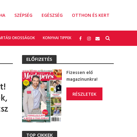
HA
SZÉPSÉG
EGÉSZSÉG
OTTHON ÉS KERT
ARTÁSI OKOSSÁGOK
KONYHAI TIPPEK
ELŐFIZETÉS
Fizessen elő
magazinunkra!
t!
RÉSZLETEK
k,
tsz
TOP CIKKEK