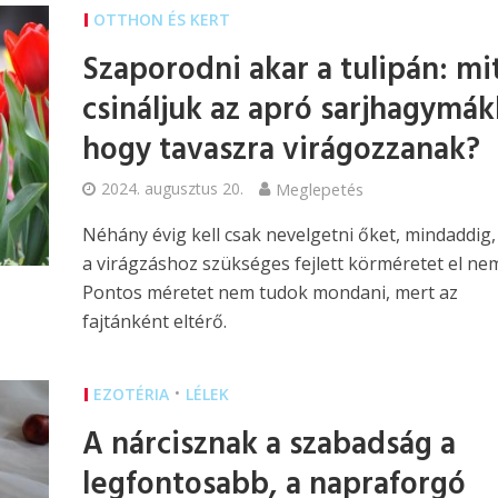
OTTHON ÉS KERT
Szaporodni akar a tulipán: mi
csináljuk az apró sarjhagymák
hogy tavaszra virágozzanak?
2024. augusztus 20.
Meglepetés
Néhány évig kell csak nevelgetni őket, mindaddig,
a virágzáshoz szükséges fejlett körméretet el nem
Pontos méretet nem tudok mondani, mert az
fajtánként eltérő.
•
EZOTÉRIA
LÉLEK
A nárcisznak a szabadság a
legfontosabb, a napraforgó