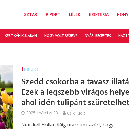
SZTÁR
RIPORT
LÉLEK
EZOTÉRIA
KONY
KERT KÁNIKULÁBAN
HOGY VOLT RÉGEN?
NYÁRI RECEPTEK
HÁZT
RIPORT
Szedd csokorba a tavasz illatá
Ezek a legszebb virágos helye
ahol idén tulipánt szüretelhe
2025. március 28.
Csiki Judit
Nem kell Hollandiáig utaznunk azért, hogy