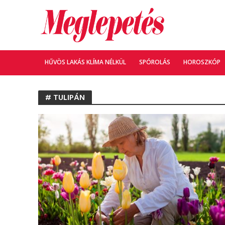
HŰVÖS LAKÁS KLÍMA NÉLKÜL
SPÓROLÁS
HOROSZKÓP
# TULIPÁN