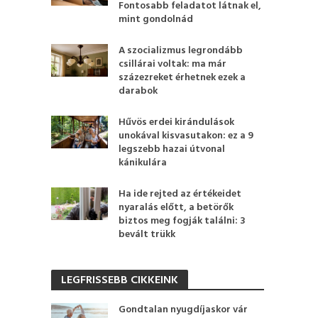
Fontosabb feladatot látnak el,
mint gondolnád
A szocializmus legrondább
csillárai voltak: ma már
százezreket érhetnek ezek a
darabok
Hűvös erdei kirándulások
unokával kisvasutakon: ez a 9
legszebb hazai útvonal
kánikulára
Ha ide rejted az értékeidet
nyaralás előtt, a betörők
biztos meg fogják találni: 3
bevált trükk
LEGFRISSEBB CIKKEINK
Gondtalan nyugdíjaskor vár