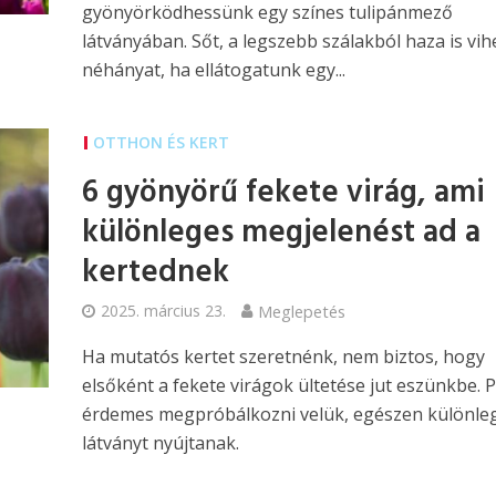
gyönyörködhessünk egy színes tulipánmező
látványában. Sőt, a legszebb szálakból haza is vi
néhányat, ha ellátogatunk egy...
OTTHON ÉS KERT
6 gyönyörű fekete virág, ami
különleges megjelenést ad a
kertednek
2025. március 23.
Meglepetés
Ha mutatós kertet szeretnénk, nem biztos, hogy
elsőként a fekete virágok ültetése jut eszünkbe. 
érdemes megpróbálkozni velük, egészen különle
látványt nyújtanak.