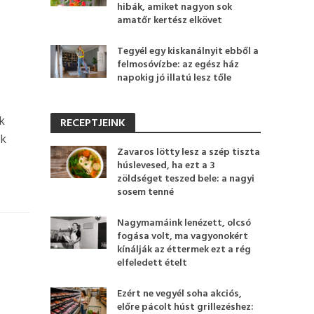
hibák, amiket nagyon sok
amatőr kertész elkövet
Tegyél egy kiskanálnyit ebből a
felmosóvízbe: az egész ház
napokig jó illatú lesz tőle
k
RECEPTJEINK
ek
Zavaros lötty lesz a szép tiszta
húslevesed, ha ezt a 3
zöldséget teszed bele: a nagyi
sosem tenné
Nagymamáink lenézett, olcsó
fogása volt, ma vagyonokért
kínálják az éttermek ezt a rég
elfeledett ételt
Ezért ne vegyél soha akciós,
előre pácolt húst grillezéshez: