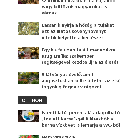
szardíniai falvakban, ha hajlandó
vagy költözni: magyarokat is
várnak
Lassan kinyírja a hőség a tujákat:
ezt az illatos sövénynövényt
ültetik helyette a kertészek
Egy kis faluban talált menedékre
Krug Emília: szakember
segítségével kezdte újra az életét
9 látványos évelő, amit
augusztusban kell elültetni: az első
fagyokig fognak virágozni
OTTHON
Isteni illatú, perem alá adagolható
„toalett kacsa”-gél fillérekből: a
barna vízkövet is lemarja a WC-ből
Nem virágzik a