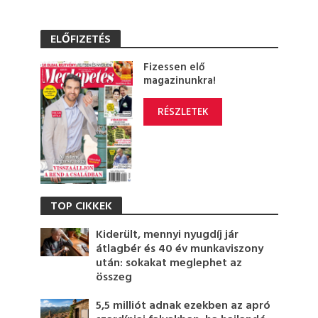
ELŐFIZETÉS
Fizessen elő
magazinunkra!
RÉSZLETEK
TOP CIKKEK
Kiderült, mennyi nyugdíj jár
átlagbér és 40 év munkaviszony
után: sokakat meglephet az
összeg
5,5 milliót adnak ezekben az apró