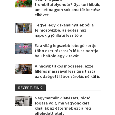
trombitafolyondár? Gyakori hibák,
amiket nagyon sok amatőr kertész
elkövet
Tegyél egy kiskanálnyit ebből a
felmosóvízbe: az egész ház
napokig jó illatú lesz tőle
Ez a világ legszebb lebegő kertje:
több ezer rózsaszín lótusz borítja
be Thaiföld egyik tavát
A nagyik titkos módszere: ezzel
filléres masszával lesz újra tiszta
az odaégett lábos súrolás nélkül is
RECEPTJEINK
Nagymamáink lenézett, olcsó
fogása volt, ma vagyonokért
kínálják az éttermek ezt a rég
elfeledett ételt