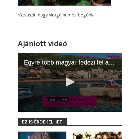
rózsaszín nagy virágú humós begónia
Ajánlott videó
Egyre több magyar fedezi fel a kristálytiszta tengerű, olcsóbb országot
0
s
EZ IS ÉRDEKELHET
e
c
o
n