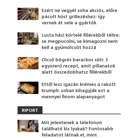
Ezért ne vegyél soha akciós, előre
pácolt húst grillezéshez: így
vernek át vele a gyártók
Lusta házi körtelé fillérekből télire:
se megpucolni, se kimagozni nem
kell a gyümölcsöt hozzá
Olcsó bögrés barackos süti: 3
egyszerű recept, amit pillanatok
alatt összedobhatsz fillérekből
Ettől lesz igazán krémes a rakott
krumpli: sokan kihagyják ezt a
mennyei finom alapanyagot
RIPORT
Mit jelentenek a telefonon
található kis lyukak? Fontosabb
feladatot látnak el, mint