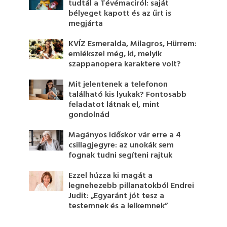
tudtál a Tévémaciról: saját
bélyeget kapott és az űrt is
megjárta
KVÍZ Esmeralda, Milagros, Hürrem:
emlékszel még, ki, melyik
szappanopera karaktere volt?
Mit jelentenek a telefonon
található kis lyukak? Fontosabb
feladatot látnak el, mint
gondolnád
Magányos időskor vár erre a 4
csillagjegyre: az unokák sem
fognak tudni segíteni rajtuk
Ezzel húzza ki magát a
legnehezebb pillanatokból Endrei
Judit: „Egyaránt jót tesz a
testemnek és a lelkemnek”