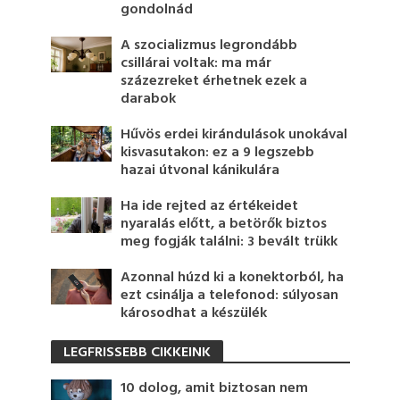
gondolnád
A szocializmus legrondább
csillárai voltak: ma már
százezreket érhetnek ezek a
darabok
Hűvös erdei kirándulások unokával
kisvasutakon: ez a 9 legszebb
hazai útvonal kánikulára
Ha ide rejted az értékeidet
nyaralás előtt, a betörők biztos
meg fogják találni: 3 bevált trükk
Azonnal húzd ki a konektorból, ha
ezt csinálja a telefonod: súlyosan
károsodhat a készülék
LEGFRISSEBB CIKKEINK
10 dolog, amit biztosan nem