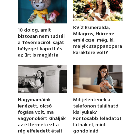
d
s
o
f
1
KVÍZ Esmeralda,
10 dolog, amit
m
Milagros, Hürrem:
i
biztosan nem tudtál
emlékszel még, ki,
n
a Tévémaciról: saját
u
melyik szappanopera
bélyeget kapott és
t
karaktere volt?
az űrt is megjárta
e
,
6
s
e
c
o
n
d
Nagymamáink
Mit jelentenek a
s
lenézett, olcsó
telefonon található
fogása volt, ma
kis lyukak?
vagyonokért kínálják
Fontosabb feladatot
az éttermek ezt a
látnak el, mint
rég elfeledett ételt
gondolnád