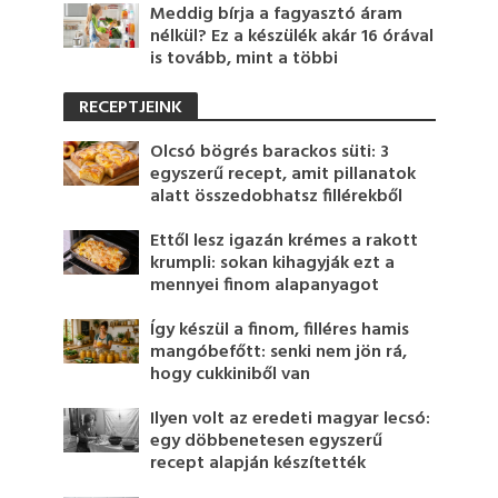
Meddig bírja a fagyasztó áram
nélkül? Ez a készülék akár 16 órával
is tovább, mint a többi
RECEPTJEINK
Olcsó bögrés barackos süti: 3
egyszerű recept, amit pillanatok
alatt összedobhatsz fillérekből
Ettől lesz igazán krémes a rakott
krumpli: sokan kihagyják ezt a
mennyei finom alapanyagot
Így készül a finom, filléres hamis
mangóbefőtt: senki nem jön rá,
hogy cukkiniből van
Ilyen volt az eredeti magyar lecsó:
egy döbbenetesen egyszerű
recept alapján készítették