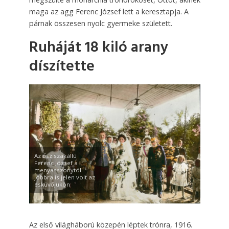
maga az agg Ferenc József lett a keresztapja. A
párnak összesen nyolc gyermeke született.
Ruháját 18 kiló arany
díszítette
Az ősz szakállú
Ferenc József a
menyasszonytól
jobbra is jelen volt az
esküvőjükön
Az első világháború közepén léptek trónra, 1916.