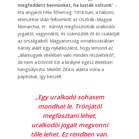
megfeddett bennünket, ha lusták voltunk
” –
írta anyjáról Félix főherceg. 1918-ban, a háború
elvesztése után felbomlott az Osztrák–Magyar
Monarchia, IV. Károlyt megfosztották uralkodói
jogaitól, vagyonától, és száműzték őt és családját
az országaiból. Magyarország vonatkozásában
Károly aláírt egy nyilatkozatot, hogy lemond az
„államügyek vitelében való minden részvételről”,
de nem a trónról! Ezt a királyné egész életében
hangsúlyozta. Mielőtt Zita is aláírta volna a
papírokat, így beszélt:
„Egy uralkodó sohasem
mondhat le. Trónjától
megfosztani lehet,
uralkodói jogait megvonni
tőle lehet. Ez rendben van.