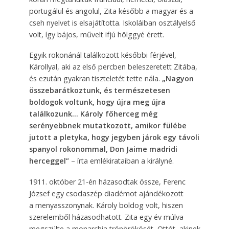
portugálul és angolul, Zita később a magyar és a
cseh nyelvet is elsajátította. Iskoláiban osztályelső
volt, így bájos, művelt ifjú hölggyé érett.
Egyik rokonánál találkozott későbbi férjével,
Károllyal, aki az első percben beleszeretett Zitába,
és ezután gyakran tiszteletét tette nála.
„Nagyon
összebarátkoztunk, és természetesen
boldogok voltunk, hogy újra meg újra
találkozunk… Károly főherceg még
serényebbnek mutatkozott, amikor fülébe
jutott a pletyka, hogy jegyben járok egy távoli
spanyol rokonommal, Don Jaime madridi
herceggel”
– írta emlékirataiban a királyné.
1911. október 21-én házasodtak össze, Ferenc
József egy csodaszép diadémot ajándékozott
a menyasszonynak. Károly boldog volt, hiszen
szerelemből házasodhatott. Zita egy év múlva
megszülte a monarchia trónörökösét, Ottót, akinek