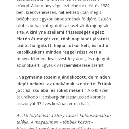
trónról. A kormány végül ezt elnézte neki, és 1982-
ben, kilencvenévesen, hat évtized után mégis
beléphetett egykori birodalmának földjére. Ezután
többször hazalátogatott, az osztrákok rajongtak
érte.
A királyné szellemi frissességét egész
életén át megőrizte, több napilapot járatott,
rádiót hallgatott, hajnali ötkor kelt, és hithű
katolikusként minden reggel részt vett a
misén
. Kiterjedt levelezést folytatott, és rajongott
az unokáiért. Egyikük visszaemlékezése szerint:
„Nagymama sosem ajándékozott, de minden
idejét nekünk, az unokáinak szentelte. Értünk
jött az iskolába, és sokat mesélt.”
A 640 éven
át uralkodó Habsburg-dinasztia utolsó koronás
asszonyát 97 éves korában érte a halál.
A cikk folytatását a Story Tavasz különszámában
találja. A magazinban – többek között –
hírességek mesélnek szerelemről, házasságról,