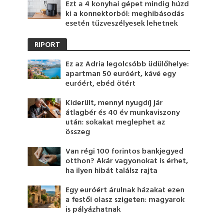
Ezt a 4 konyhai gépet mindig húzd
ki a konnektorból: meghibásodás
esetén tűzveszélyesek lehetnek
RIPORT
Ez az Adria legolcsóbb üdülőhelye:
apartman 50 euróért, kávé egy
euróért, ebéd ötért
Kiderült, mennyi nyugdíj jár
átlagbér és 40 év munkaviszony
után: sokakat meglephet az
összeg
Van régi 100 forintos bankjegyed
otthon? Akár vagyonokat is érhet,
ha ilyen hibát találsz rajta
Egy euróért árulnak házakat ezen
a festői olasz szigeten: magyarok
is pályázhatnak