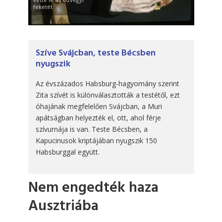
feketét
Szíve Svájcban, teste Bécsben
nyugszik
Az évszázados Habsburg-hagyomány szerint
Zita szívét is különválasztották a testétől, ezt
óhajának megfelelően Svájcban, a Muri
apátságban helyezték el, ott, ahol férje
szívurnája is van. Teste Bécsben, a
Kapucinusok kriptájában nyugszik 150
Habsburggal együtt.
Nem engedték haza
Ausztriába