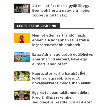
2,5 milliót fizetnek a gyűjtők egy
ilyen pohárért: a nagyi vitrinjében
többet is találhatsz
LEGFRISSEBB CIKKEINK
Nem véletlen az állandó mázli:
ebben a 4 hónapban születtek a
legszerencsésebb emberek
Ez az Adria legolcsóbb üdülőhelye:
apartman 50 euróért, kávé egy
euróért, ebéd ötért
Káprázatos kertje Barabás Évi
lelkének legszebb tükre: „A
növényekkel szimbiózisban élünk”
Egy kis faluban talált menedékre
Krug Emília: szakember
segítségével kezdte újra az életét