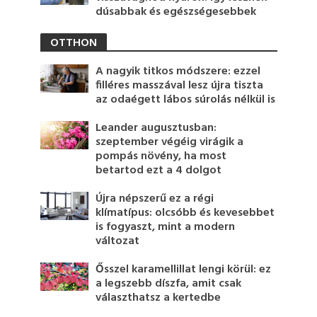
dúsabbak és egészségesebbek
OTTHON
A nagyik titkos módszere: ezzel
filléres masszával lesz újra tiszta
az odaégett lábos súrolás nélkül is
Leander augusztusban:
szeptember végéig virágik a
pompás növény, ha most
betartod ezt a 4 dolgot
Újra népszerű ez a régi
klímatípus: olcsóbb és kevesebbet
is fogyaszt, mint a modern
változat
Ősszel karamellillat lengi körül: ez
a legszebb díszfa, amit csak
választhatsz a kertedbe