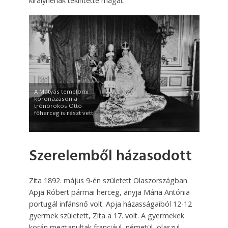
királynénak tekintette magát.
A Mátyás templomi
koronázáson a
trónörökös Ottó
főherceg is részt vett
Szerelemből házasodott
Zita 1892. május 9-én született Olaszországban.
Apja Róbert pármai herceg, anyja Mária Antónia
portugál infánsnő volt. Apja házasságai­ból 12-12
gyermek született, Zita a 17. volt. A gyermekek
korán megtanultak franciául, németül, olaszul,