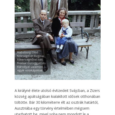
Habsburg Ottó
feleségével Regina
főhercegnővel két
fiukkal Györggyel és
Károllyal valamint
egyik unokájukkal
A királyné élete utolsó évtizedeit Svájcban, a Zizers
köz­ség apátságában kialakított idősek otthonában
töltötte. Bár 30 kilométerre élt az osztrák határtól,
Ausztriába egy törvény értelmében mégsem
utazhatott be, mivel soha nem mondott le a