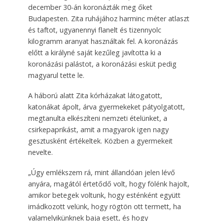
december 30-án koronázták meg őket
Budapesten. Zita ruhájához harminc méter atlaszt
és taftot, ugyanennyi flanelt és tizennyolc
kilogramm aranyat használtak fel. A koronázás
előtt a királyné saját kezűleg javította ki a
koronázási palástot, a koronázási esküt pedig
magyarul tette le.
A háború alatt Zita kórházakat látogatott,
katonákat ápolt, árva gyermekeket pátyolgatott,
megtanulta elkészíteni nemzeti ételünket, a
csirkepaprikást, amit a magyarok igen nagy
gesztusként értékeltek. Közben a gyermekeit
nevelte.
„Úgy emlékszem rá, mint állandóan jelen lévő
anyára, magától értetődő volt, hogy fölénk hajolt,
amikor betegek voltunk, hogy esténként együtt
imádkozott velünk, hogy rögtön ott termett, ha
valamelyikünknek baja esett, és hogy