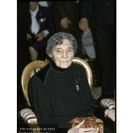
Hét évtizeden át nem
vette le az özvegyi