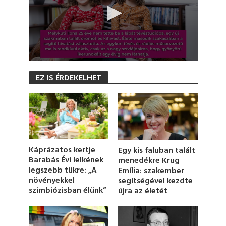
0
s
EZ IS ÉRDEKELHET
e
c
o
n
d
s
o
f
5
Káprázatos kertje
Egy kis faluban talált
6
Barabás Évi lelkének
menedékre Krug
s
legszebb tükre: „A
Emília: szakember
e
c
növényekkel
segítségével kezdte
o
szimbiózisban élünk”
újra az életét
n
d
s