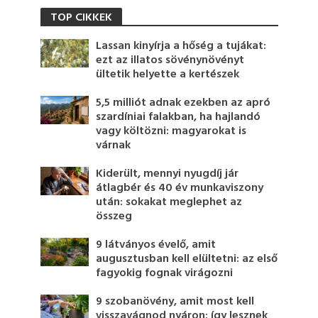
TOP CIKKEK
Lassan kinyírja a hőség a tujákat:
ezt az illatos sövénynövényt
ültetik helyette a kertészek
5,5 milliót adnak ezekben az apró
szardíniai falakban, ha hajlandó
vagy költözni: magyarokat is
várnak
Kiderült, mennyi nyugdíj jár
átlagbér és 40 év munkaviszony
után: sokakat meglephet az
összeg
9 látványos évelő, amit
augusztusban kell elültetni: az első
fagyokig fognak virágozni
9 szobanövény, amit most kell
visszavágnod nyáron: így lesznek