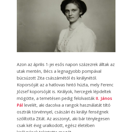
Azon az április 1-jei esős napon százezrek álltak az
utak mentén, Bécs a legnagyobb pompával
búcsúzott Zita császárnétól és királynétól.
Koporsóját az a hatlovas hintó húzta, mely Ferenc
József koporsóját is. Királyok, hercegek lépdeltek
mögötte, a temetésen pedig felolvasták
II. János
Pál
levelét, aki dacolva a rangok használatát tiltó
osztrák törvénnyel, császári és királyi fenségnek
szólította Zitát. Az asszonyt, aki bár ténylegesen
csak két évig uralkodott, egész életében