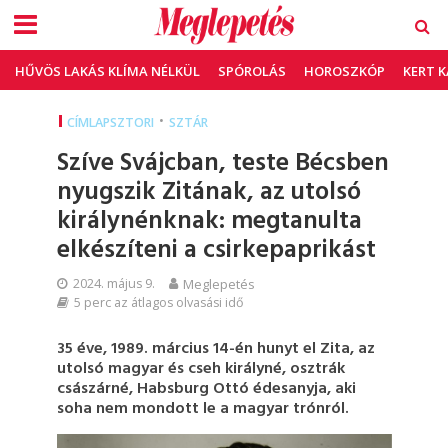
HŰVÖS LAKÁS KLÍMA NÉLKÜL
SPÓROLÁS
HOROSZKÓP
KERT 
•
CÍMLAPSZTORI
SZTÁR
Szíve Svájcban, teste Bécsben
nyugszik Zitának, az utolsó
királynénknak: megtanulta
elkészíteni a csirkepaprikást
2024. május 9.
Meglepetés
5 perc az átlagos olvasási idő
35 éve, 1989. március 14-én hunyt el Zita, az
utolsó magyar és cseh királyné, osztrák
császárné, Habsburg Ottó édesanyja, aki
soha nem mondott le a magyar trónról.