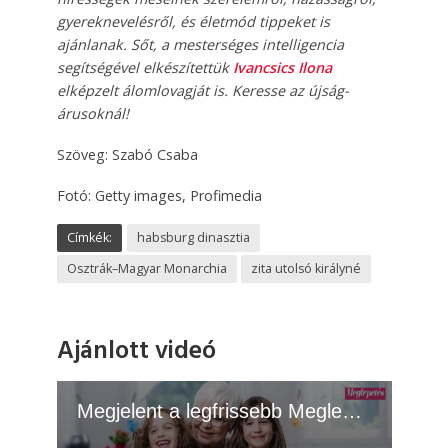
gyereknevelésről, és életmód tippeket is
ajánlanak. Sőt, a mesterséges intelligencia
segítségével elkészítettük
Ivancsics Ilona
elképzelt álomlovagját is. Keresse az újság-
árusoknál!
Szöveg: Szabó Csaba
Fotó: Getty images, Profimedia
Címkék:
habsburg dinasztia
Osztrák–Magyar Monarchia
zita utolsó királyné
Ajánlott videó
Megjelent a legfrissebb Meglepetés! - 2026.06.23.