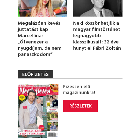
Megalázóan kevés
Neki köszönhetjük a
juttatást kap
magyar filmtörténet
Marcellina:
legnagyobb
„Ötvenezer a
klasszikusait: 32 éve
nyugdíjam, de nem
hunyt el Fábri Zoltán
panaszkodom”
ELŐFIZETÉS
Fizessen elő
magazinunkra!
RÉSZLETEK