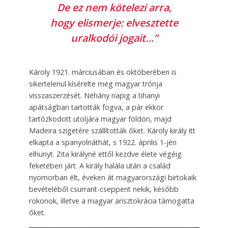
De ez nem kötelezi arra,
hogy elismerje: elvesztette
uralkodói jogait…”
Károly 1921. márciusában és októberében is
sikertelenül kísérelte meg magyar trónja
visszaszerzését. Néhány napig a tihanyi
apátságban tartották fogva, a pár ekkor
tartózkodott utoljára magyar földön, majd
Madeira szigetére szállították őket. Károly király itt
elkapta a spanyolnáthát, s 1922. április 1-jén
elhunyt. Zita királyné ettől kezdve élete végéig
feketében járt. A király halála után a család
nyomorban élt, éveken át magyarországi birtokaik
bevételéből csurrant-cseppent nekik, később
rokonok, illetve a magyar arisztokrácia támogatta
őket.