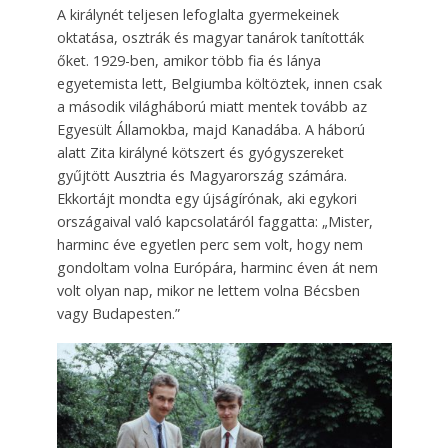
A királynét teljesen lefoglalta gyermekeinek
oktatása, osztrák és magyar tanárok tanították
őket. 1929-ben, amikor több fia és lánya
egyetemista lett, Belgiumba költöztek, innen csak
a második világháború miatt mentek tovább az
Egyesült Államokba, majd Kanadába. A háború
alatt Zita királyné kötszert és gyógyszereket
gyűjtött Ausztria és Magyarország számára.
Ekkortájt mondta egy újságírónak, aki egykori
országaival való kapcsolatáról faggatta: „Mister,
harminc éve egyetlen perc sem volt, hogy nem
gondoltam volna Európára, harminc éven át nem
volt olyan nap, mikor ne lettem volna Bécsben
vagy Budapesten.”