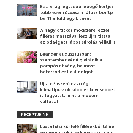
Ez a világ legszebb lebegő kertje:
több ezer rózsaszín lótusz borítja
be Thaiföld egyik tavát
A nagyik titkos módszere: ezzel
filléres masszával lesz újra tiszta
az odaégett lábos súrolás nélkül is
Leander augusztusban:
szeptember végéig virágik a
pompás növény, ha most
betartod ezt a 4 dolgot
Újra népszerű ez a régi
klímatípus: olcsóbb és kevesebbet
is fogyaszt, mint a modern
változat
RECEPTJEINK
Lusta házi körtelé fillérekből télire:
se megpucolni, se kimagozni nem