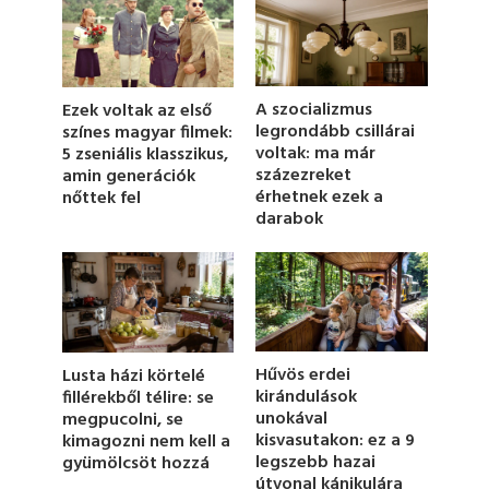
n
d
s
o
f
1
A szocializmus
Ezek voltak az első
m
legrondább csillárai
színes magyar filmek:
i
voltak: ma már
5 zseniális klasszikus,
n
u
százezreket
amin generációk
t
érhetnek ezek a
nőttek fel
e
darabok
,
4
s
e
c
o
n
d
s
Hűvös erdei
Lusta házi körtelé
kirándulások
fillérekből télire: se
unokával
megpucolni, se
kisvasutakon: ez a 9
kimagozni nem kell a
legszebb hazai
gyümölcsöt hozzá
útvonal kánikulára