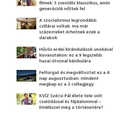
filmek: 5 zseniális klasszikus, amin
generációk nőttek fel
A szocializmus legrondább
csillárai voltak: ma már
százezreket érhetnek ezek a
darabok
Hűvös erdei kirándulások unokával
kisvasutakon: ez a 9 legszebb
hazai útvonal kánikulára
Felforgat és megváltoztat ez a 4
nap augusztusban: mindent
megkap ez a 2 csillagjegy
KVÍZ Szécsi Pál élete tele volt
csalódással és fájdalommal –
Emlékszel még a történetére?