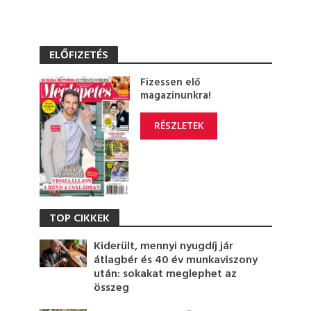
ELŐFIZETÉS
Fizessen elő
magazinunkra!
RÉSZLETEK
TOP CIKKEK
Kiderült, mennyi nyugdíj jár
átlagbér és 40 év munkaviszony
után: sokakat meglephet az
összeg