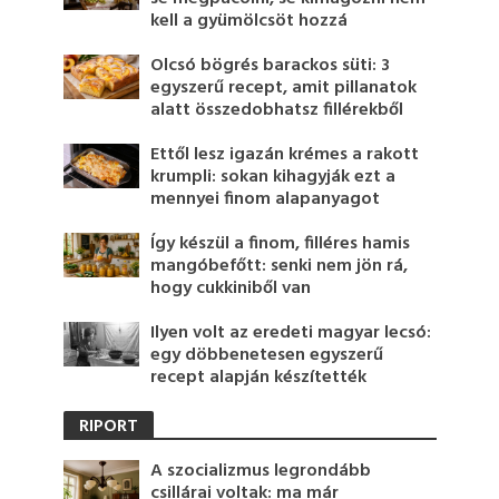
kell a gyümölcsöt hozzá
Olcsó bögrés barackos süti: 3
egyszerű recept, amit pillanatok
alatt összedobhatsz fillérekből
Ettől lesz igazán krémes a rakott
krumpli: sokan kihagyják ezt a
mennyei finom alapanyagot
Így készül a finom, filléres hamis
mangóbefőtt: senki nem jön rá,
hogy cukkiniből van
Ilyen volt az eredeti magyar lecsó:
egy döbbenetesen egyszerű
recept alapján készítették
RIPORT
A szocializmus legrondább
csillárai voltak: ma már