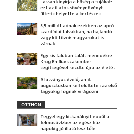
Lassan kinyírja a hőség a tujákat:
ezt az illatos sövénynövényt
ültetik helyette a kertészek
5,5 milliót adnak ezekben az apró
szardíniai falvakban, ha hajlandó
vagy költözni: magyarokat is
várnak
Egy kis faluban talált menedékre
Krug Emília: szakember
segítségével kezdte újra az életét
9 látványos évelő, amit
augusztusban kell elültetni: az első
fagyokig fognak virágozni
OTTHON
Tegyél egy kiskanálnyit ebből a
felmosóvízbe: az egész ház
napokig jó illatú lesz tőle