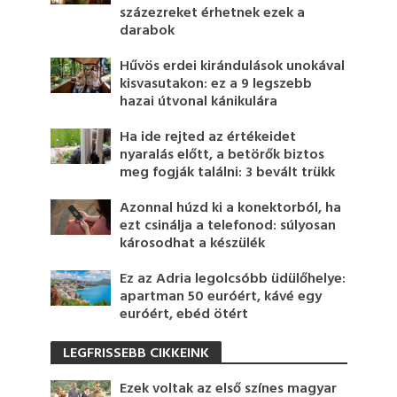
százezreket érhetnek ezek a
darabok
Hűvös erdei kirándulások unokával
kisvasutakon: ez a 9 legszebb
hazai útvonal kánikulára
Ha ide rejted az értékeidet
nyaralás előtt, a betörők biztos
meg fogják találni: 3 bevált trükk
Azonnal húzd ki a konektorból, ha
ezt csinálja a telefonod: súlyosan
károsodhat a készülék
Ez az Adria legolcsóbb üdülőhelye:
apartman 50 euróért, kávé egy
euróért, ebéd ötért
LEGFRISSEBB CIKKEINK
Ezek voltak az első színes magyar