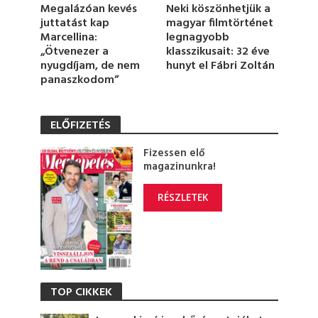
d
Megalázóan kevés
Neki köszönhetjük a
s
juttatást kap
magyar filmtörténet
Marcellina:
legnagyobb
„Ötvenezer a
klasszikusait: 32 éve
nyugdíjam, de nem
hunyt el Fábri Zoltán
panaszkodom”
ELŐFIZETÉS
Fizessen elő
magazinunkra!
RÉSZLETEK
TOP CIKKEK