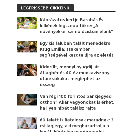
LEGFRISSEBB CIKKEINK
Káprázatos kertje Barabás Évi
lelkének legszebb tükre: „A
növényekkel szimbiózisban élünk”
Egy kis faluban talált menedékre
Krug Emília: szakember
segítségével kezdte újra az életét
Kiderült, mennyi nyugdíj jár
átlagbér és 40 év munkaviszony
után: sokakat meglephet az
összeg
Van régi 100 forintos bankjegyed
otthon? Akár vagyonokat is érhet,
ha ilyen hibát találsz rajta
60 felett is fiatalosak maradnak: 3
csillagjegy, aki meghazudtolja a
korát, képtelen megöregedni