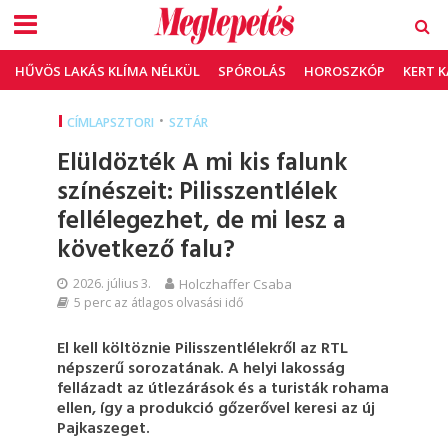
HŰVÖS LAKÁS KLÍMA NÉLKÜL
SPÓROLÁS
HOROSZKÓP
KERT 
•
CÍMLAPSZTORI
SZTÁR
Elüldözték A mi kis falunk
színészeit: Pilisszentlélek
fellélegezhet, de mi lesz a
következő falu?
2026. július 3.
Holczhaffer Csaba
5 perc az átlagos olvasási idő
El kell költöznie Pilisszentlélekről az RTL
népszerű sorozatának. A helyi lakosság
fellázadt az útlezárások és a turisták rohama
ellen, így a produkció gőzerővel keresi az új
Pajkaszeget.