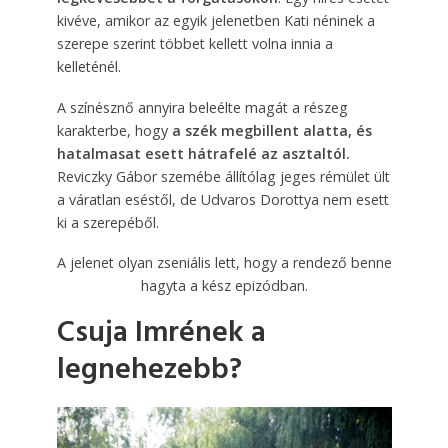
kivéve, amikor az egyik jelenetben Kati néninek a
szerepe szerint többet kellett volna innia a
kelleténél.
A színésznő annyira beleélte magát a részeg
karakterbe, hogy
a szék megbillent alatta, és
hatalmasat esett hátrafelé az asztaltól.
Reviczky Gábor szemé­be állítólag jeges rémület ült
a váratlan eséstől, de Udvaros Dorottya nem esett
ki a szerepéből.
A jelenet olyan zseniális lett, hogy a rendező benne
hagyta a kész epizódban.
Csuja Imrének a
legnehezebb?