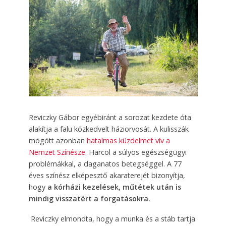
Reviczky Gábor egyébiránt a sorozat kezdete óta
alakítja a falu közkedvelt háziorvosát. A kulisszák
mögött azonban
hatalmas küzdelmet vív a
Nemzet Színésze
. Harcol a súlyos egészségügyi
problémákkal, a daganatos betegséggel. A 77
éves színész elképesztő akaraterejét bizonyítja,
hogy
a kórházi kezelések, műtétek után is
mindig visszatért a forgatásokra.
Reviczky elmondta, hogy a munka és a stáb tartja