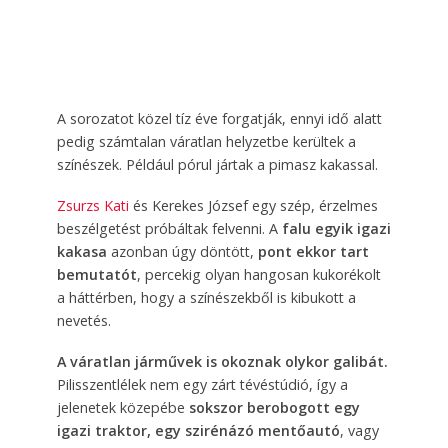
A sorozatot közel tíz éve forgatják, ennyi idő alatt
pedig számtalan váratlan helyzetbe kerültek a
színészek. Például pórul jártak a pimasz kakassal.
Zsurzs Kati
és Kerekes József egy szép, érzelmes
beszélgetést próbáltak felvenni. A
falu egyik igazi
kakasa
azonban úgy döntött,
pont ekkor tart
bemutatót
, percekig olyan hangosan kukorékolt
a háttérben, hogy a színészekből is kibukott a
nevetés.
A váratlan járművek is okoznak olykor galibát.
Pilisszentlélek nem egy zárt tévéstúdió, így a
jelenetek közepébe
sokszor berobogott egy
igazi traktor, egy szirénázó mentőautó
, vagy