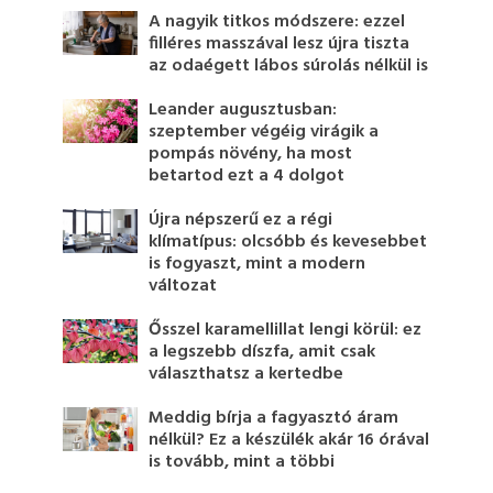
A nagyik titkos módszere: ezzel
filléres masszával lesz újra tiszta
az odaégett lábos súrolás nélkül is
Leander augusztusban:
szeptember végéig virágik a
pompás növény, ha most
betartod ezt a 4 dolgot
Újra népszerű ez a régi
klímatípus: olcsóbb és kevesebbet
is fogyaszt, mint a modern
változat
Ősszel karamellillat lengi körül: ez
a legszebb díszfa, amit csak
választhatsz a kertedbe
Meddig bírja a fagyasztó áram
nélkül? Ez a készülék akár 16 órával
is tovább, mint a többi