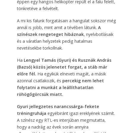
éppen egy hangos helikopter repült el a falu felett,
tönkretéve a felvételt.
A mi kis falunk forgatásain a hangulat sokszor még
annál is jobb, mint amit a tévében látunk.
A
színészek rengeteget hibáznak
, nyelvbotlásaik
és a váratlan helyzetek pedig hatalmas
nevetésekbe torkollnak.
Ha
Lengyel Tamás (Gyuri) és Rusznák András
(Bazsó) közös jelenetet forgat, a stáb már
előre fél.
Ha egyikük elneveti magát, a másik
azonnal csatlakozik, és
percekig nem lehet
folytatni a munkát a leállíthatatlan
röhögőgörcsük miatt.
Gyuri jellegzetes narancssárga-fekete
tréningruhája
egyébiránt igazi ereklyének számít.
A színész egy RTL-es interjúban megmutatta,
hogy a nadrág az évek során annyira