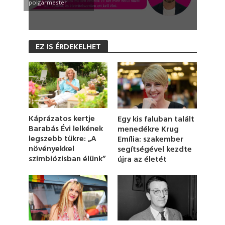
polgármester
0
s
EZ IS ÉRDEKELHET
e
c
o
n
d
s
o
f
1
Káprázatos kertje
Egy kis faluban talált
m
Barabás Évi lelkének
menedékre Krug
i
legszebb tükre: „A
Emília: szakember
n
u
növényekkel
segítségével kezdte
t
szimbiózisban élünk”
újra az életét
e
,
3
s
e
c
o
n