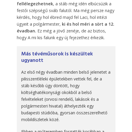
fellélegezhetnek
, a stáb még idén elbúcsúzik a
festői szépségű sváb falutól. Ma még persze nagy
kérdés, hogy hol ébred majd fel Laci, hol intézi
ügyeit a polgármester,
ki és hol méri a sört a 12.
évadban.
Ez még a jövő zenéje, de az biztos,
hogy A mi kis falunk egy új fejezethez érkezik.
Más tévéműsorok is készültek
ugyanott
Az első négy évadban minden belső jelenetet a
pilisszentléleki épületekben vettek fel, de a
stáb később úgy döntött, hogy
költséghatékonysági okokból a belső
felvételeket (orvosi rendelő, lakások és a
polgármesteri hivatal) áthelyezték egy
budapesti stúdióba, gyorsan összeszerelhető
mobildíszletek közé.
Ebben a műteremben forgatták korábban a