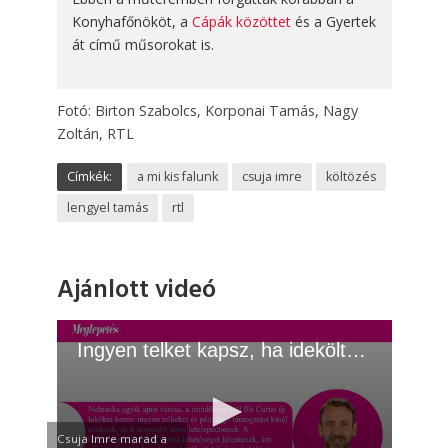
Konyhafőnököt, a
Cápák közöttet
és a Gyertek
át című műsorokat is.
Fotó: Birton Szabolcs, Korponai Tamás, Nagy
Zoltán, RTL
Címkék:
a mi kis falunk
csuja imre
költözés
lengyel tamás
rtl
Ajánlott videó
Ingyen telket kapsz, ha ideköltözöl!
Csuja Imre marad a