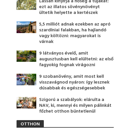
Lassan kinyírja a hőség a tujákat:
ezt az illatos sövénynövényt
ültetik helyette a kertészek
5,5 milliót adnak ezekben az apró
szardíniai falakban, ha hajlandó
vagy költözni: magyarokat is
várnak
9 látványos évelő, amit
augusztusban kell elültetni: az első
fagyokig fognak virágozni
9 szobanövény, amit most kell
visszavágnod nyáron: így lesznek
dúsabbak és egészségesebbek
Szigorú a szabályok: elárulta a
NAV, ki, mennyi és milyen pálinkát
főzhet otthon büntetlenül
OTTHON