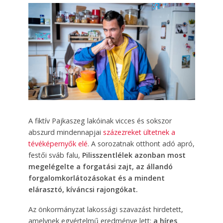
A fiktív Pajkaszeg lakóinak vicces és sokszor
abszurd mindennapjai
százezreket ültetnek a
tévéképernyők elé
. A sorozatnak otthont adó apró,
festői sváb falu,
Pilisszentlélek azonban most
megelégelte a forgatási zajt, az állandó
forgalomkorlátozásokat és a mindent
elárasztó, kíváncsi rajongókat.
Az önkormányzat lakossági szavazást hirdetett,
amelynek egyértelmű eredménye lett:
a híres