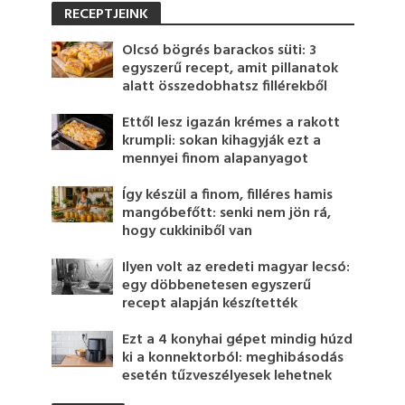
RECEPTJEINK
Olcsó bögrés barackos süti: 3
egyszerű recept, amit pillanatok
alatt összedobhatsz fillérekből
Ettől lesz igazán krémes a rakott
krumpli: sokan kihagyják ezt a
mennyei finom alapanyagot
Így készül a finom, filléres hamis
mangóbefőtt: senki nem jön rá,
hogy cukkiniből van
Ilyen volt az eredeti magyar lecsó:
egy döbbenetesen egyszerű
recept alapján készítették
Ezt a 4 konyhai gépet mindig húzd
ki a konnektorból: meghibásodás
esetén tűzveszélyesek lehetnek