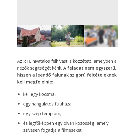
7
FOTÓ
Az RTL hivatalos felhívást is közzétett, amelyben a
nézők segítségét kérik.
A feladat nem egyszerű,
hiszen a leendő falunak szigorú feltételeknek
kell megfelelnie:
kell egy kocsma,
egy hangulatos faluháza,
egy szép templom,
és legfőképpen egy olyan közösség, amely
szívesen fogadja a filmeseket.