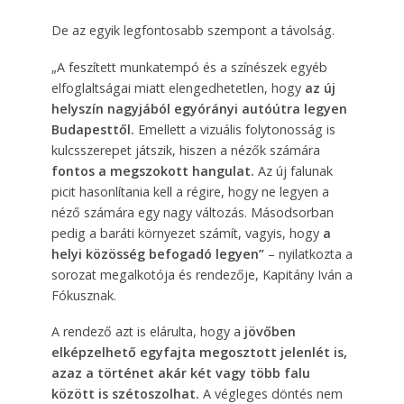
De az egyik legfontosabb szempont a távolság.
„A feszített munkatempó és a színészek egyéb
elfoglaltságai miatt elengedhetetlen, hogy
az új
helyszín nagyjából egyórányi autóútra legyen
Budapesttől.
Emellett a vizuális folytonosság is
kulcsszerepet játszik, hiszen a nézők számára
fontos a megszokott hangulat.
Az új falunak
picit hasonlítania kell a régire, hogy ne legyen a
néző számára egy nagy változás. Másodsorban
pedig a baráti környezet számít, vagyis, hogy
a
helyi közösség befogadó legyen”
– nyilatkozta a
sorozat megalkotója és rendezője, Kapitány Iván a
Fókusznak.
A rendező azt is elárulta, hogy a
jövőben
elképzelhető egyfajta megosztott jelenlét is,
azaz a történet akár két vagy több falu
között is szétoszolhat.
A végleges döntés nem