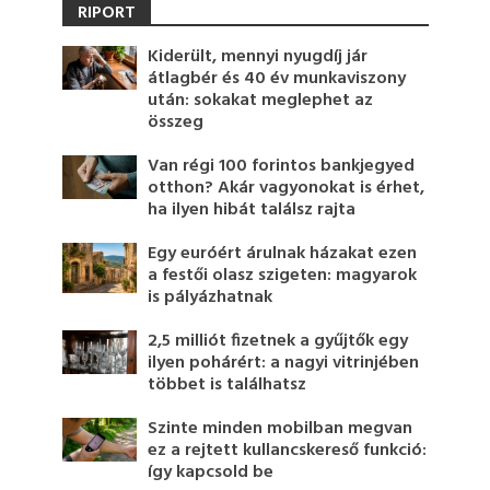
RIPORT
Kiderült, mennyi nyugdíj jár
átlagbér és 40 év munkaviszony
után: sokakat meglephet az
összeg
Van régi 100 forintos bankjegyed
otthon? Akár vagyonokat is érhet,
ha ilyen hibát találsz rajta
Egy euróért árulnak házakat ezen
a festői olasz szigeten: magyarok
is pályázhatnak
2,5 milliót fizetnek a gyűjtők egy
ilyen pohárért: a nagyi vitrinjében
többet is találhatsz
Szinte minden mobilban megvan
ez a rejtett kullancskereső funkció:
így kapcsold be