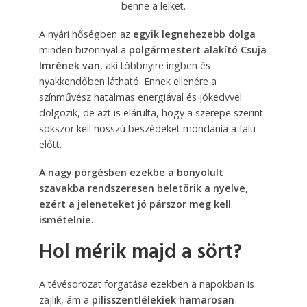
benne a lelket.
A nyári hőségben az
egyik legnehezebb dolga
minden bizonnyal a
polgármestert alakító Csuja
Imrének van
, aki többnyire ingben és
nyakkendőben látható. Ennek ellenére a
színművész hatalmas energiával és jókedvvel
dolgozik, de azt is elárulta, hogy a szerepe szerint
sokszor kell hosszú beszédeket mondania a falu
előtt.
A nagy pörgésben ezekbe a bonyolult
szavakba rendszeresen beletörik a nyelve,
ezért a jeleneteket jó párszor meg kell
ismételnie.
Hol mérik majd a sört?
A tévésorozat forgatása ezekben a napokban is
zajlik, ám a
pilisszentlélekiek hamarosan