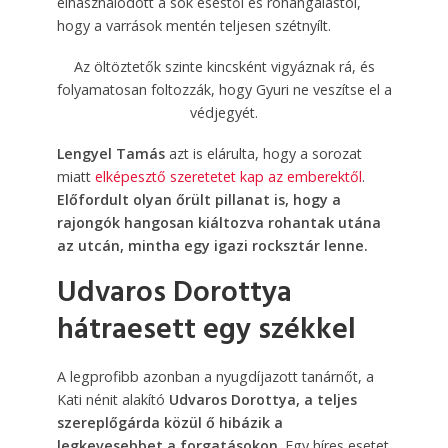
elhasználódott a sok eséstől és rohangálástól,
hogy a varrások mentén teljesen szétnyílt.
Az öltöztetők szinte kincsként vigyáznak rá, és
folyamatosan foltozzák, hogy Gyuri ne veszítse el a
védjegyét.
Lengyel Tamás
azt is elárulta, hogy a sorozat
miatt
elképesztő szeretetet kap az emberektől
.
Előfordult olyan őrült pillanat is, hogy a
rajongók hangosan kiáltozva rohantak utána
az utcán, mintha egy igazi rocksztár lenne.
Udvaros Dorottya
hátraesett egy székkel
A legprofibb azonban a nyugdíjazott tanárnőt, a
Kati nénit alakító
Udvaros Dorottya, a teljes
szereplőgárda közül ő hibázik a
legkevesebbet a forgatásokon
. Egy híres esetet