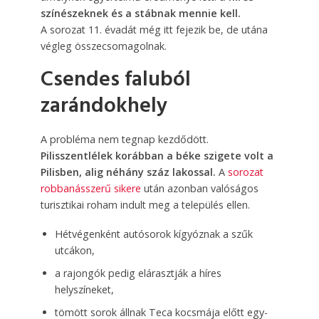
színészeknek és a stábnak mennie kell.
A sorozat 11. évadát még itt fejezik be, de utána
végleg összecsomagolnak.
Csendes faluból
zarándokhely
A probléma nem tegnap kezdődött.
Pilisszentlélek korábban a béke szigete volt a
Pilisben, alig néhány száz lakossal.
A
sorozat
robbanás­szerű sikere
után azonban valóságos
turisztikai roham indult meg a település ellen.
Hétvégenként autósorok kígyóznak a szűk
utcákon,
a rajongók pedig elárasztják a híres
helyszíneket,
tömött sorok állnak Teca kocsmája előtt egy-