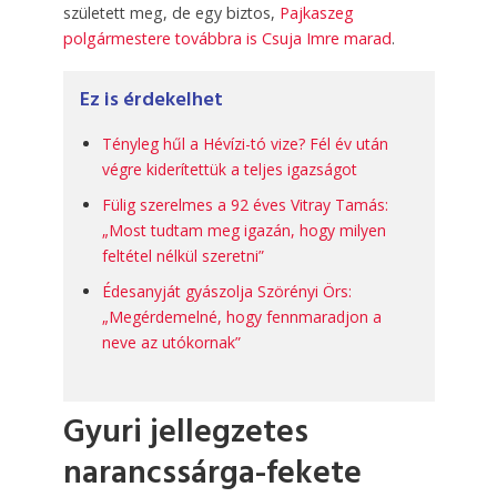
született meg, de egy biztos,
Pajkaszeg
polgármestere továbbra is Csuja Imre marad
.
Ez is érdekelhet
Tényleg hűl a Hévízi-tó vize? Fél év után
végre kiderítettük a teljes igazságot
Fülig szerelmes a 92 éves Vitray Tamás:
„Most tudtam meg igazán, hogy milyen
feltétel nélkül szeretni”
Édesanyját gyászolja Szörényi Örs:
„Megérdemelné, hogy fennmaradjon a
neve az utókornak”
Gyuri
jellegzetes
narancssárga-fekete