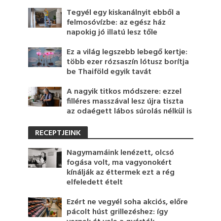
Tegyél egy kiskanálnyit ebből a
felmosóvízbe: az egész ház
napokig jó illatú lesz tőle
Ez a világ legszebb lebegő kertje:
több ezer rózsaszín lótusz borítja
be Thaiföld egyik tavát
A nagyik titkos módszere: ezzel
filléres masszával lesz újra tiszta
az odaégett lábos súrolás nélkül is
RECEPTJEINK
Nagymamáink lenézett, olcsó
fogása volt, ma vagyonokért
kínálják az éttermek ezt a rég
elfeledett ételt
Ezért ne vegyél soha akciós, előre
pácolt húst grillezéshez: így