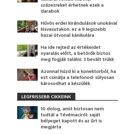
százezreket érhetnek ezek a
darabok
Hűvös erdei kirándulások unokával
kisvasutakon: ez a 9 legszebb
hazai útvonal kánikulára
Ha ide rejted az értékeidet
nyaralás előtt, a betörők biztos
meg fogják találni: 3 bevált trükk
Azonnal húzd ki a konektorból, ha
ezt csinálja a telefonod: súlyosan
károsodhat a készülék
LEGFRISSEBB CIKKEINK
10 dolog, amit biztosan nem
tudtál a Tévémaciról: saját
bélyeget kapott és az űrt is
megjárta