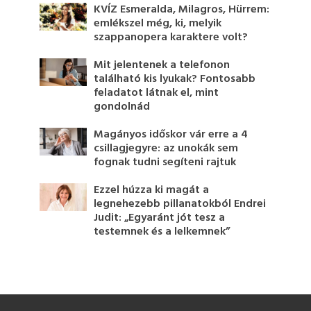
KVÍZ Esmeralda, Milagros, Hürrem:
emlékszel még, ki, melyik
szappanopera karaktere volt?
Mit jelentenek a telefonon
található kis lyukak? Fontosabb
feladatot látnak el, mint
gondolnád
Magányos időskor vár erre a 4
csillagjegyre: az unokák sem
fognak tudni segíteni rajtuk
Ezzel húzza ki magát a
legnehezebb pillanatokból Endrei
Judit: „Egyaránt jót tesz a
testemnek és a lelkemnek”