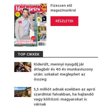
Fizessen elő
magazinunkra!
RÉSZLETEK
TOP CIKKEK
Kiderült, mennyi nyugdíj jár
átlagbér és 40 év munkaviszony
után: sokakat meglephet az
összeg
5,5 milliót adnak ezekben az apró
szardíniai falvakban, ha hajlandó
vagy költözni: magyarokat is
várnak