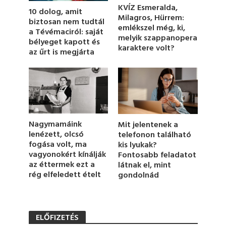
5
KVÍZ Esmeralda,
10 dolog, amit
6
Milagros, Hürrem:
s
biztosan nem tudtál
emlékszel még, ki,
e
a Tévémaciról: saját
c
melyik szappanopera
bélyeget kapott és
o
karaktere volt?
az űrt is megjárta
n
d
s
Nagymamáink
Mit jelentenek a
lenézett, olcsó
telefonon található
fogása volt, ma
kis lyukak?
vagyonokért kínálják
Fontosabb feladatot
az éttermek ezt a
látnak el, mint
rég elfeledett ételt
gondolnád
ELŐFIZETÉS