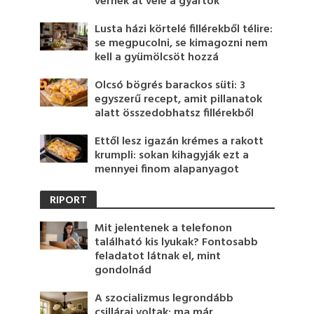
vernek át vele a gyártók
Lusta házi körtelé fillérekből télire:
se megpucolni, se kimagozni nem
kell a gyümölcsöt hozzá
Olcsó bögrés barackos süti: 3
egyszerű recept, amit pillanatok
alatt összedobhatsz fillérekből
Ettől lesz igazán krémes a rakott
krumpli: sokan kihagyják ezt a
mennyei finom alapanyagot
RIPORT
Mit jelentenek a telefonon
található kis lyukak? Fontosabb
feladatot látnak el, mint
gondolnád
A szocializmus legrondább
csillárai voltak: ma már