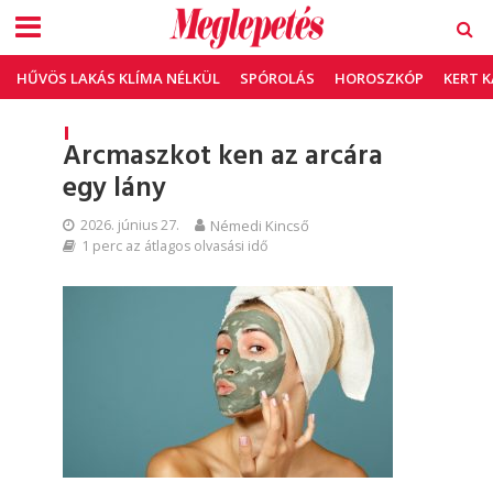
HŰVÖS LAKÁS KLÍMA NÉLKÜL
SPÓROLÁS
HOROSZKÓP
KERT 
Arcmaszkot ken az arcára
egy lány
2026. június 27.
Némedi Kincső
1 perc az átlagos olvasási idő