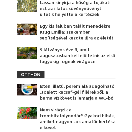
Lassan kinyírja a hőség a tujákat:
ezt az illatos sövénynövényt
ültetik helyette a kertészek
Egy kis faluban talált menedékre
Krug Emília: szakember
segítségével kezdte újra az életét
9 látványos évelő, amit
augusztusban kell elültetni: az első
fagyokig fognak virágozni
OTTHON
Isteni illatú, perem alá adagolható
„toalett kacsa”-gél fillérekből: a
barna vízkövet is lemarja a WC-ből
Nem virágzik a
trombitafolyondár? Gyakori hibák,
amiket nagyon sok amatőr kertész
elkövet