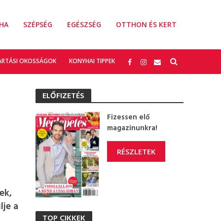
HA
SZÉPSÉG
EGÉSZSÉG
OTTHON ÉS KERT
ARTÁSI OKOSSÁGOK
KONYHAI TIPPEK
ELŐFIZETÉS
Fizessen elő
magazinunkra!
RÉSZLETEK
ek,
lje a
TOP CIKKEK