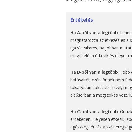
Értékelés
Ha A-ból van a legtöbb
: Lehet
meghatározza az étkezés és a sp
igazán sikeres, ha jobban muta
megfelelően étkezik és eleget 
Ha B-ből van a legtöbb
: Több 
hatásairól, ezért önnek nem új
túlságosan sokat stresszel, még
elsősorban a megszokás vezérli.
Ha C-ből van a legtöbb
: Önnek
érdekében. Helyesen étkezik, spo
egészségéért és a szívbetegsége