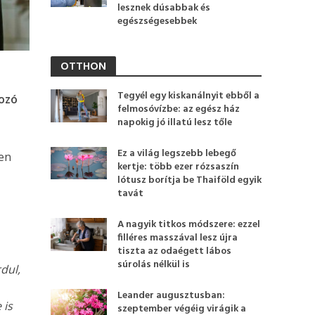
lesznek dúsabbak és
egészségesebbek
OTTHON
Tegyél egy kiskanálnyit ebből a
tozó
felmosóvízbe: az egész ház
napokig jó illatú lesz tőle
Ez a világ legszebb lebegő
en
kertje: több ezer rózsaszín
lótusz borítja be Thaiföld egyik
tavát
C
A nagyik titkos módszere: ezzel
filléres masszával lesz újra
tiszta az odaégett lábos
súrolás nélkül is
dul,
Leander augusztusban:
 is
szeptember végéig virágik a