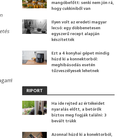
mangóbefőtt: senki nem jön rá,
hogy cukkiniből van
en
Ilyen volt az eredeti magyar
lecsó: egy döbbenetesen
getés
egyszerű recept alapján
készítették
Ezt a 4 konyhai gépet mindig
húzd ki a konnektorból:
meghibásodás esetén
tűzveszélyesek lehetnek
agam!
RIPORT
Ha ide rejted az értékeidet
nyaralás előtt, a betörők
biztos meg fogják találni: 3
bevált trükk
Azonnal húzd ki a konektorból,