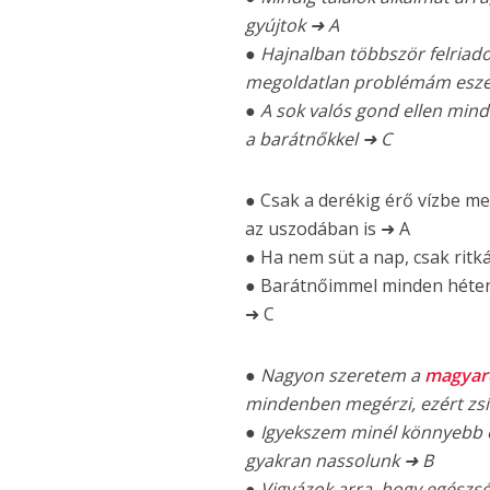
gyújtok ➜ A
● Hajnalban többször felria
megoldatlan problémám esze
● A sok valós gond ellen mind
a barátnőkkel ➜ C
● Csak a derékig érő vízbe 
az uszodában is ➜ A
● Ha nem süt a nap, csak ritk
● Barátnőimmel minden héten
➜ C
● Nagyon szeretem a
magyaro
mindenben megérzi, ezért zsí
● Igyekszem minél könnyebb é
gyakran nassolunk ➜ B
● Vigyázok arra, hogy egészs