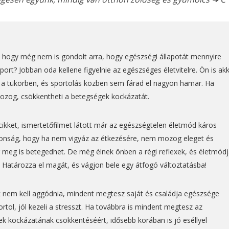
, hogy még nem is gondolt arra, hogy egészségi állapotát mennyire
ort? Jobban oda kellene figyelnie az egészséges életvitelre. Ön is ak
t a tükörben, és sportolás közben sem fárad el nagyon hamar. Ha
mozog, csökkentheti a betegségek kockázatát.
cikket, ismertetőfilmet látott már az egészségtelen életmód káros
donság, hogy ha nem vigyáz az étkezésére, nem mozog eleget és
 meg is betegedhet. De még élnek önben a régi reflexek, és életmódj
 Határozza el magát, és vágjon bele egy átfogó változtatásba!
 nem kell aggódnia, mindent megtesz saját és családja egészsége
rtol, jól kezeli a stresszt. Ha továbbra is mindent megtesz az
k kockázatának csökkentéséért, idősebb korában is jó eséllyel