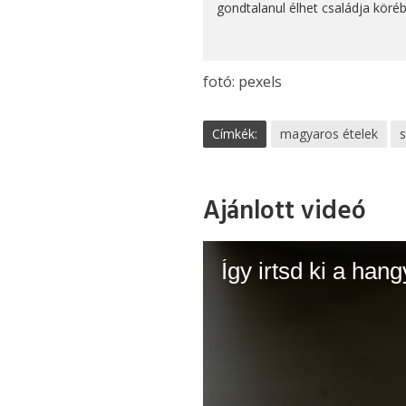
gondtalanul élhet családja köréb
fotó: pexels
Címkék:
magyaros ételek
s
Ajánlott videó
Így irtsd ki a han