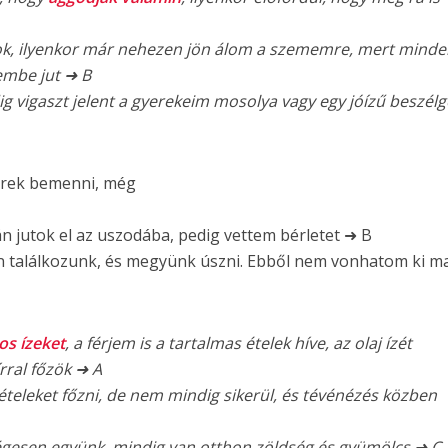
dok, ilyenkor már nehezen jön álom a szememre, mert mind
mbe jut ➜ B
ig vigaszt jelent a gyerekeim mosolya vagy egy jóízű beszél
merek bemenni, még
án jutok el az uszodába, pedig vettem bérletet ➜ B
 találkozunk, és megyünk úszni. Ebből nem vonhatom ki m
s ízeket
, a férjem is a tartalmas ételek híve, az olaj ízét
rral főzök ➜ A
teleket főzni, de nem mindig sikerül, és tévénézés közben
égesen együnk, mindig van otthon zöldség és gyümölcs ➜ C