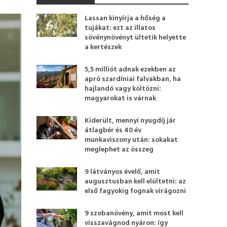
Lassan kinyírja a hőség a
tujákat: ezt az illatos
sövénynövényt ültetik helyette
a kertészek
5,5 milliót adnak ezekben az
apró szardíniai falvakban, ha
hajlandó vagy költözni:
magyarokat is várnak
Kiderült, mennyi nyugdíj jár
átlagbér és 40 év
munkaviszony után: sokakat
meglephet az összeg
9 látványos évelő, amit
augusztusban kell elültetni: az
első fagyokig fognak virágozni
9 szobanövény, amit most kell
visszavágnod nyáron: így