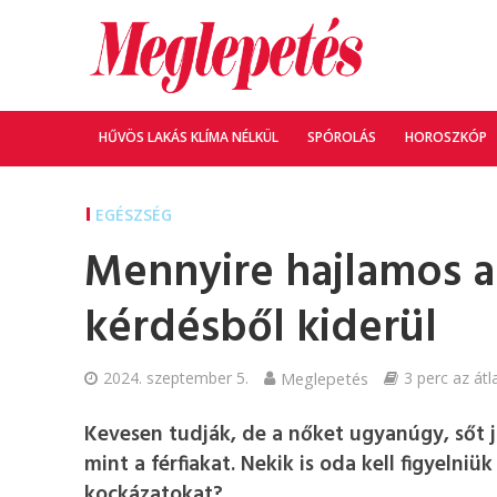
HŰVÖS LAKÁS KLÍMA NÉLKÜL
SPÓROLÁS
HOROSZKÓP
EGÉSZSÉG
Mennyire hajlamos a
kérdésből kiderül
2024. szeptember 5.
Meglepetés
3 perc az átl
Kevesen tudják, de a nőket ugyanúgy, sőt j
mint a férfiakat. Nekik is oda kell figyelni
kockázatokat?