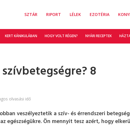
SZTÁR
RIPORT
LÉLEK
EZOTÉRIA
KONY
KERT KÁNIKULÁBAN
HOGY VOLT RÉGEN?
NYÁRI RECEPTEK
HÁZT
 szívbetegségre? 8
agos olvasási idő
obban veszélyeztetik a szív- és érrendszeri betegség
ük az egészségükre. Ön mennyit tesz azért, hogy elkerü