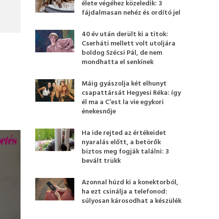
élete végéhez közeledik: 3
fájdalmasan nehéz és ordító jel
40 év után derült ki a titok:
Cserháti mellett volt utoljára
boldog Szécsi Pál, de nem
mondhatta el senkinek
Máig gyászolja két elhunyt
csapattársát Hegyesi Réka: így
él ma a C’est la vie egykori
énekesnője
Ha ide rejted az értékeidet
nyaralás előtt, a betörők
biztos meg fogják találni: 3
bevált trükk
Azonnal húzd ki a konektorból,
ha ezt csinálja a telefonod:
súlyosan károsodhat a készülék