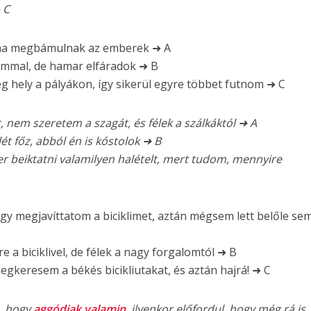
 C
, ha megbámulnak az emberek ➜ A
ommal, de hamar elfáradok ➜ B
g hely a pályákon, így sikerül egyre többet futnom ➜ C
nem szeretem a szagát, és félek a szálkáktól ➜ A
t főz, abból én is kóstolok ➜ B
r beiktatni valamilyen halételt, mert tudom, mennyire
gy megjavíttatom a biciklimet, aztán mégsem lett belőle se
 a biciklivel, de félek a nagy forgalomtól ➜ B
megkeresem a békés bicikliutakat, és aztán hajrá! ➜ C
a, hogy
aggódjak valamin
, ilyenkor előfordul, hogy még rá is