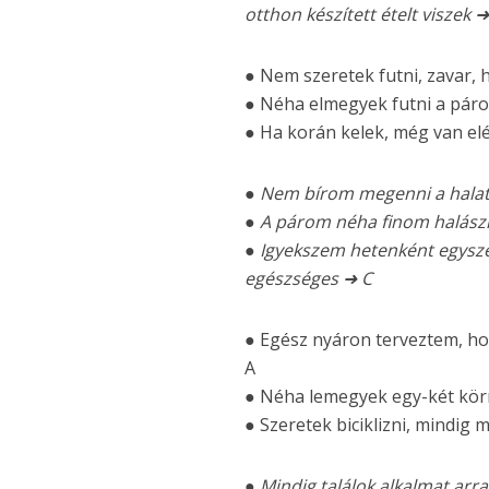
otthon készített ételt viszek ➜
● Nem szeretek futni, zavar
● Néha elmegyek futni a pár
● Ha korán kelek, még van elé
● Nem bírom megenni a halat, 
● A párom néha finom halászlé
● Igyekszem hetenként egysze
egészséges ➜ C
● Egész nyáron terveztem, ho
A
● Néha lemegyek egy-két körre
● Szeretek biciklizni, mindig 
● Mindig találok alkalmat arr