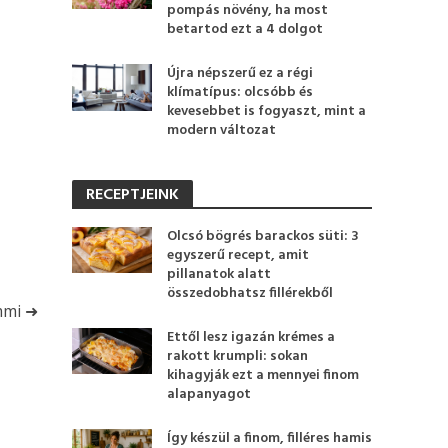
pompás növény, ha most
betartod ezt a 4 dolgot
Újra népszerű ez a régi
klímatípus: olcsóbb és
kevesebbet is fogyaszt, mint a
modern változat
RECEPTJEINK
Olcsó bögrés barackos süti: 3
egyszerű recept, amit
pillanatok alatt
összedobhatsz fillérekből
mmi ➜
Ettől lesz igazán krémes a
rakott krumpli: sokan
kihagyják ezt a mennyei finom
alapanyagot
Így készül a finom, filléres hamis