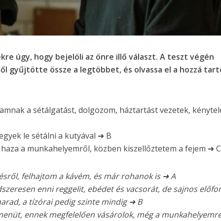
kre úgy, hogy bejelöli az önre illő választ. A teszt végén
ől gyűjtötte össze a legtöbbet, és olvassa el a hozzá tar
ak a sétálgatást, dolgozom, háztartást vezetek, kénytel
gyek le sétálni a kutyával ➜ B
haza a munkahelyemről, közben kiszellőztetem a fejem ➜ 
ésről, felhajtom a kávém, és már rohanok is ➜ A
eresen enni reggelit, ebédet és vacsorát, de sajnos előfor
arad, a tízórai pedig szinte mindig ➜ B
menüt, ennek megfelelően vásárolok, még a munkahelyemre