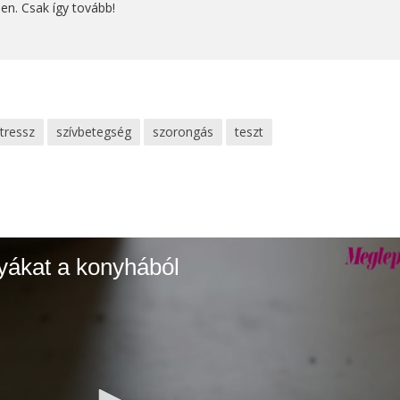
en. Csak így tovább!
tressz
szívbetegség
szorongás
teszt
gyákat a konyhából