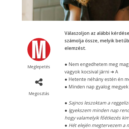
Válaszoljon az alábbi kérdése
számolja össze, melyik betűb
elemzést
.
● Nem engedhetem meg magamn
Meglepetés
vagyok kocsival járni ➜ A
● Hetente néhány estén én me
● Minden nap gyalog megyek 
Megosztás
● Sajnos leszoktam a reggeliz
● Igyekszem minden nap rendsz
hogy valamelyik főétkezés kim
● Hét elején megtervezem a 