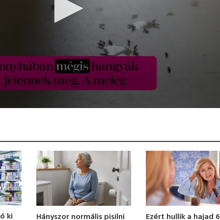
ó ki
Ezért hullik a hajad 
Hányszor normális pisilni