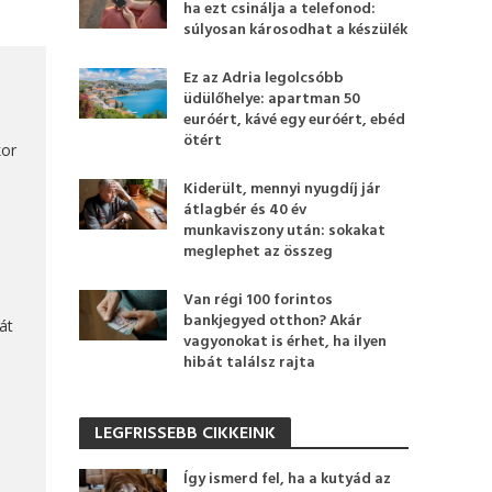
ha ezt csinálja a telefonod:
súlyosan károsodhat a készülék
Ez az Adria legolcsóbb
üdülőhelye: apartman 50
euróért, kávé egy euróért, ebéd
ötért
kor
Kiderült, mennyi nyugdíj jár
átlagbér és 40 év
munkaviszony után: sokakat
meglephet az összeg
Van régi 100 forintos
bankjegyed otthon? Akár
át
vagyonokat is érhet, ha ilyen
hibát találsz rajta
LEGFRISSEBB CIKKEINK
Így ismerd fel, ha a kutyád az