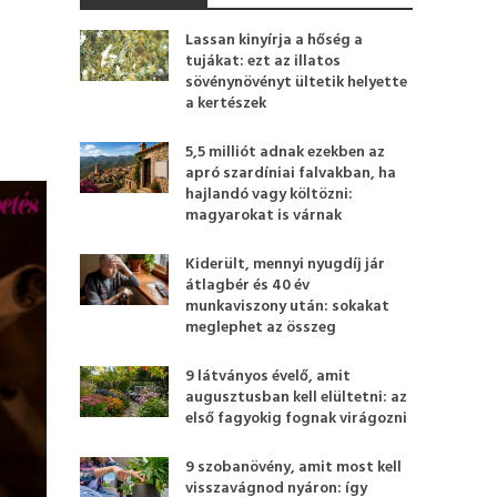
Lassan kinyírja a hőség a
tujákat: ezt az illatos
sövénynövényt ültetik helyette
a kertészek
5,5 milliót adnak ezekben az
apró szardíniai falvakban, ha
hajlandó vagy költözni:
magyarokat is várnak
Kiderült, mennyi nyugdíj jár
átlagbér és 40 év
munkaviszony után: sokakat
meglephet az összeg
9 látványos évelő, amit
augusztusban kell elültetni: az
első fagyokig fognak virágozni
9 szobanövény, amit most kell
visszavágnod nyáron: így