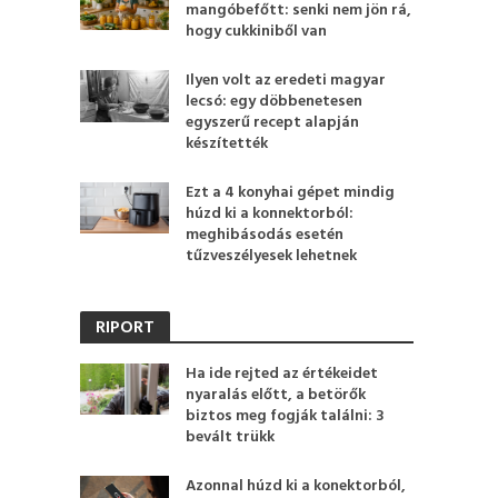
mangóbefőtt: senki nem jön rá,
hogy cukkiniből van
Ilyen volt az eredeti magyar
lecsó: egy döbbenetesen
egyszerű recept alapján
készítették
Ezt a 4 konyhai gépet mindig
húzd ki a konnektorból:
meghibásodás esetén
tűzveszélyesek lehetnek
RIPORT
Ha ide rejted az értékeidet
nyaralás előtt, a betörők
biztos meg fogják találni: 3
bevált trükk
Azonnal húzd ki a konektorból,