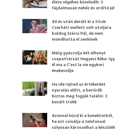
élete végéhez közeledik: 3
fájdalmasan nehéz és ordító jel
40 év után derült ki a titok:
Cserháti mellett volt utoljára
boldog Szécsi Pál, de nem
mondhatta el senkinek
Máig gyászolja két elhunyt
csapattársát Hegyesi Réka: így
él ma a C’est la vie egykori
énekesnője
Ha ide rejted az értékeidet
nyaralás előtt, a betörők
biztos meg fogják találni: 3
bevált trükk
Azonnal húzd ki a konektorból,
ha ezt csinálja a telefonod:
súlyosan károsodhat a készülék