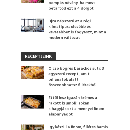
pompás növény, ha most
betartod ezt a 4 dolgot
Újra népszerű ez a régi
klímatípus: olcsóbb és
kevesebbet is fogyaszt, mint a
modern változat
RECEPTJEINK
Olcsó bögrés barackos süti: 3
egyszerű recept, amit
pillanatok alatt
összedobhatsz fillérekből
Ettől lesz igazán krémes a
rakott krumpli: sokan
kihagyják ezt a mennyei finom
alapanyagot
Így készül a finom, filléres hamis