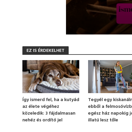
0
s
e
EZ IS ÉRDEKELHET
c
o
n
d
s
o
f
1
m
i
n
Így ismerd fel, ha a kutyád
Tegyél egy kiskanáln
u
az élete végéhez
ebből a felmosóvízb
t
e
közeledik: 3 fájdalmasan
egész ház napokig j
,
nehéz és ordító jel
illatú lesz tőle
9
s
e