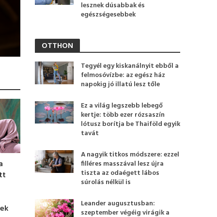
lesznek dúsabbak és
egészségesebbek
OTTHON
Tegyél egy kiskanálnyit ebből a
felmosóvízbe: az egész ház
napokig jó illatú lesz tőle
Ez a világ legszebb lebegő
kertje: több ezer rózsaszín
lótusz borítja be Thaiföld egyik
tavát
A nagyik titkos módszere: ezzel
a
filléres masszával lesz újra
tiszta az odaégett lábos
tt
súrolás nélkül is
Leander augusztusban:
nek
szeptember végéig virágik a