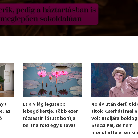
Ez a világ legszebb
40 év után derült ki 
yit
lebegő kertje: több ezer
titok: Cserháti melle
e: az
rózsaszín lótusz borítja
volt utoljára boldog
ó
be Thaiföld egyik tavát
Szécsi Pál, de nem
mondhatta el senki