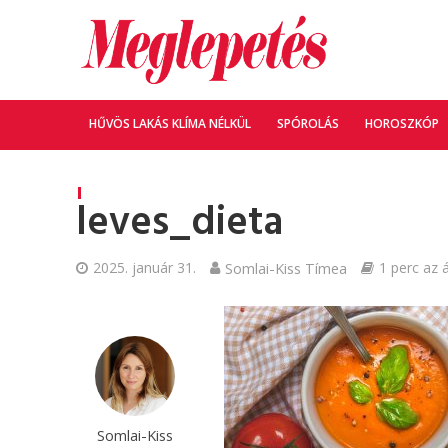
HŰVÖS LAKÁS KLÍMA NÉLKÜL
SPÓROLÁS
HOROSZKÓP
leves_dieta
2025. január 31.
Somlai-Kiss Tímea
1 perc az 
Somlai-Kiss