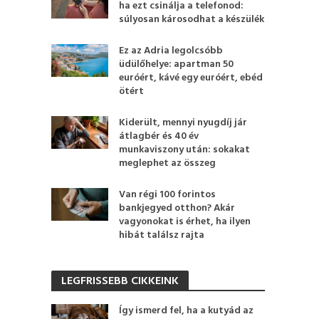
ha ezt csinálja a telefonod:
súlyosan károsodhat a készülék
Ez az Adria legolcsóbb
üdülőhelye: apartman 50
euróért, kávé egy euróért, ebéd
ötért
Kiderült, mennyi nyugdíj jár
átlagbér és 40 év
munkaviszony után: sokakat
meglephet az összeg
Van régi 100 forintos
bankjegyed otthon? Akár
vagyonokat is érhet, ha ilyen
hibát találsz rajta
LEGFRISSEBB CIKKEINK
Így ismerd fel, ha a kutyád az