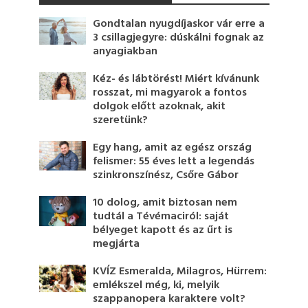
Gondtalan nyugdíjaskor vár erre a
3 csillagjegyre: dúskálni fognak az
anyagiakban
Kéz- és lábtörést! Miért kívánunk
rosszat, mi magyarok a fontos
dolgok előtt azoknak, akit
szeretünk?
Egy hang, amit az egész ország
felismer: 55 éves lett a legendás
szinkronszínész, Csőre Gábor
10 dolog, amit biztosan nem
tudtál a Tévémaciról: saját
bélyeget kapott és az űrt is
megjárta
KVÍZ Esmeralda, Milagros, Hürrem:
emlékszel még, ki, melyik
szappanopera karaktere volt?