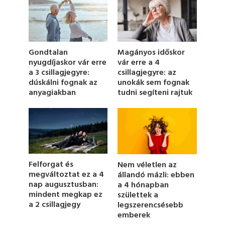
n
d
s
o
f
1
Gondtalan
Magányos időskor
m
nyugdíjaskor vár erre
vár erre a 4
i
a 3 csillagjegyre:
csillagjegyre: az
n
u
dúskálni fognak az
unokák sem fognak
t
anyagiakban
tudni segíteni rajtuk
e
,
9
s
e
c
o
n
d
Felforgat és
Nem véletlen az
s
megváltoztat ez a 4
állandó mázli: ebben
nap augusztusban:
a 4 hónapban
mindent megkap ez
születtek a
a 2 csillagjegy
legszerencsésebb
emberek