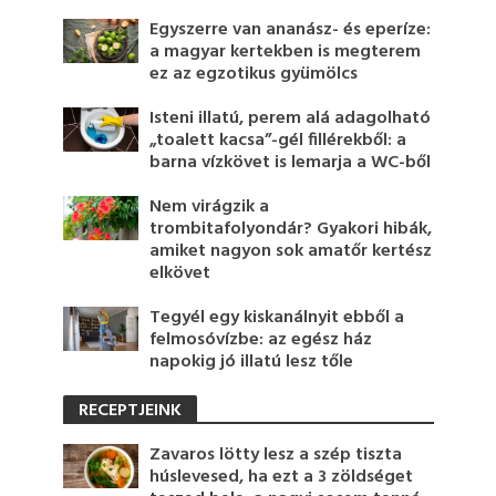
Egyszerre van ananász- és eperíze:
a magyar kertekben is megterem
ez az egzotikus gyümölcs
Isteni illatú, perem alá adagolható
„toalett kacsa”-gél fillérekből: a
barna vízkövet is lemarja a WC-ből
Nem virágzik a
trombitafolyondár? Gyakori hibák,
amiket nagyon sok amatőr kertész
elkövet
Tegyél egy kiskanálnyit ebből a
felmosóvízbe: az egész ház
napokig jó illatú lesz tőle
RECEPTJEINK
Zavaros lötty lesz a szép tiszta
húslevesed, ha ezt a 3 zöldséget