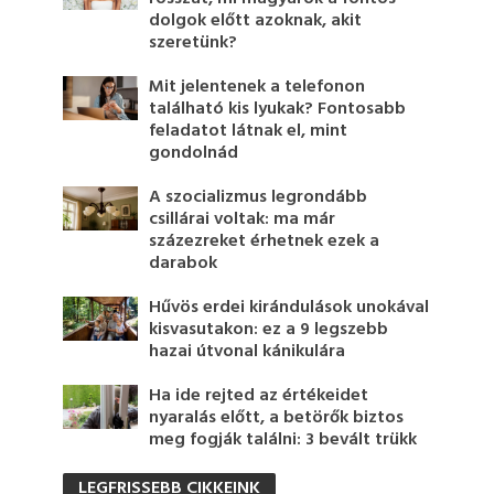
dolgok előtt azoknak, akit
szeretünk?
Mit jelentenek a telefonon
található kis lyukak? Fontosabb
feladatot látnak el, mint
gondolnád
A szocializmus legrondább
csillárai voltak: ma már
százezreket érhetnek ezek a
darabok
Hűvös erdei kirándulások unokával
kisvasutakon: ez a 9 legszebb
hazai útvonal kánikulára
Ha ide rejted az értékeidet
nyaralás előtt, a betörők biztos
meg fogják találni: 3 bevált trükk
LEGFRISSEBB CIKKEINK