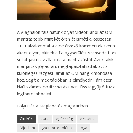
A világhálón találhatunk olyan videót, ahol az OM-
mantrát több mint két órán át ismétlik, összesen
1111 alkalommal. Az ide érkező kommentek szerint
akadt olyan, akinek a fia agysérülést szenvedett, és
sokat javult az állapota a mantrázástól. Azok, akik
már jártak jógaórán, megtapasztalhatták azt a
különleges rezgést, amit az OM hang kimondása
hoz. Segít a meditációban is elmélyedni, ám ezen
kívül számos pozitív hatása van. Összegyűjtöttük a
legfontosabbakat.
Folytatás a Meglepetés magazinban!
Címkék:
aura
egészség
ezotéria
fájdalom
gyomorprobléma
jóga