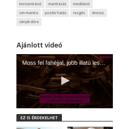
koncentráció
mantrázás
meditáció
om-mantra
pozitív hatás
rezgés
stressz
ványik dóra
Ajánlott videó
Moss fel fahéjjal, jobb illatú lesz a lakás
0
s
EZ IS ÉRDEKELHET
e
c
o