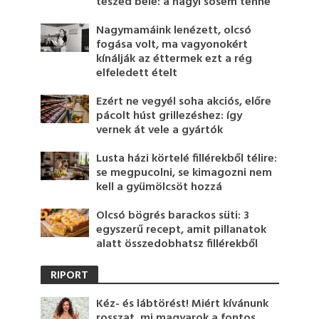
teszed bele: a nagyi sosem tenné
Nagymamáink lenézett, olcsó
fogása volt, ma vagyonokért
kínálják az éttermek ezt a rég
elfeledett ételt
Ezért ne vegyél soha akciós, előre
pácolt húst grillezéshez: így
vernek át vele a gyártók
Lusta házi körtelé fillérekből télire:
se megpucolni, se kimagozni nem
kell a gyümölcsöt hozzá
Olcsó bögrés barackos süti: 3
egyszerű recept, amit pillanatok
alatt összedobhatsz fillérekből
RIPORT
Kéz- és lábtörést! Miért kívánunk
rosszat, mi magyarok a fontos