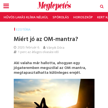
HŰVÖS LAKÁS KLÍMA NÉLKÜL
SPÓROLÁS
HOROSZKÓP
KERT 
EZOTÉRIA
Miért jó az OM-mantra?
2020. február 6.
Ványik Dóra
1 perc az átlagos olvasási idő
Aki valaha már hallotta, ahogyan egy
jógateremben megszólal az OM-mantra,
megtapasztalhatta különleges erejét.