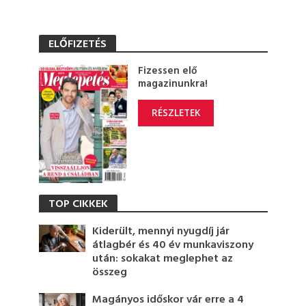
ELŐFIZETÉS
Fizessen elő
magazinunkra!
RÉSZLETEK
TOP CIKKEK
Kiderült, mennyi nyugdíj jár
átlagbér és 40 év munkaviszony
után: sokakat meglephet az
összeg
Magányos időskor vár erre a 4