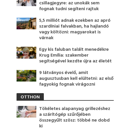
csillagjegyre: az unokák sem
fognak tudni segíteni rajtuk
5,5 milliót adnak ezekben az apró
szardíniai falvakban, ha hajlandó
vagy költözni: magyarokat is
várnak
Egy kis faluban talált menedékre
Krug Emília: szakember
segítségével kezdte újra az életét
9 látványos évelő, amit
augusztusban kell elültetni: az első
fagyokig fognak virágozni
OTTHON
Tökéletes alapanyag grillezéshez
a szárítógép szűrőjében
összegyűlt szösz: többé ne dobd
ki