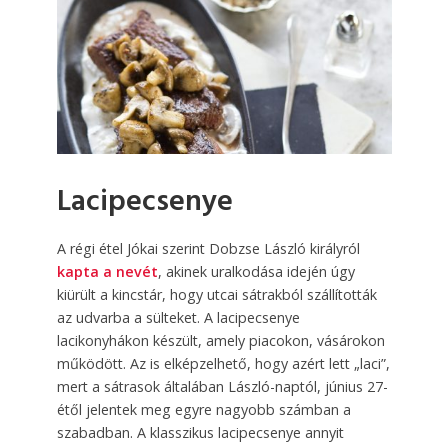
Lacipecsenye
A régi étel Jókai szerint Dobzse László királyról
kapta a nevét
, akinek uralkodása idején úgy
kiürült a kincstár, hogy utcai sátrakból szállították
az udvarba a sülteket. A lacipecsenye
lacikonyhákon készült, amely piacokon, vásárokon
működött. Az is elképzelhető, hogy azért lett „laci”,
mert a sátrasok általában László-naptól, június 27-
étől jelentek meg egyre nagyobb számban a
szabadban. A klasszikus lacipecsenye annyit