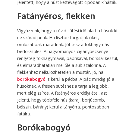
jelentett, hogy a húst kettévágott cipóban kínálták.
Fatányéros, flekken
Vigyázzunk, hogy a rövid sütési idő alatt a húsok ki
ne száradjanak. Ha lisztbe forgatjuk őket,
omlósabbak maradnak. Jót tesz a fokhagymás
bedörzsölés. A hagyományos cigánypecsenye
rengeteg fokhagymával, paprikával, borssal készül,
és elmaradhatatlan mellőle a sült szalonna. A
flekkenhez nélkülözhetetlen a mustár, jó, ha
borókabogyó
is kerül a pácba. A pác mindig jó a
húsoknak. A frissen sütéshez a tarja a legjobb,
mert elég zsíros. A fatányéros erdélyi étel, azt
jelenti, hogy többféle hús (karaj, borjúcomb,
bélszín, bárány) kerül a tányérra, pontosabban
fatálra.
Borókabogyó