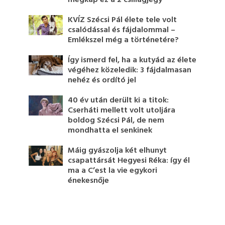
KVÍZ Szécsi Pál élete tele volt
csalódással és fájdalommal –
Emlékszel még a történetére?
Így ismerd fel, ha a kutyád az élete
végéhez közeledik: 3 fájdalmasan
nehéz és ordító jel
40 év után derült ki a titok:
Cserháti mellett volt utoljára
boldog Szécsi Pál, de nem
mondhatta el senkinek
Máig gyászolja két elhunyt
csapattársát Hegyesi Réka: így él
ma a C’est la vie egykori
énekesnője