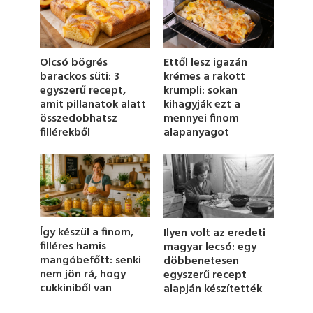
d
s
o
f
1
Olcsó bögrés
Ettől lesz igazán
9
barackos süti: 3
krémes a rakott
s
egyszerű recept,
krumpli: sokan
e
c
amit pillanatok alatt
kihagyják ezt a
o
összedobhatsz
mennyei finom
n
fillérekből
alapanyagot
d
s
Így készül a finom,
Ilyen volt az eredeti
filléres hamis
magyar lecsó: egy
mangóbefőtt: senki
döbbenetesen
nem jön rá, hogy
egyszerű recept
cukkiniből van
alapján készítették