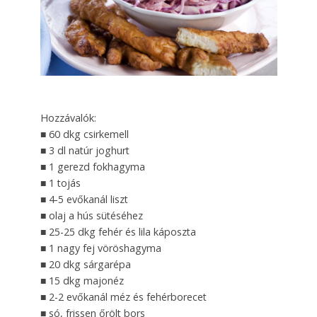
Hozzávalók:
■ 60 dkg csirkemell
■ 3 dl natúr joghurt
■ 1 gerezd fokhagyma
■ 1 tojás
■ 4-5 evőkanál liszt
■ olaj a hús sütéséhez
■ 25-25 dkg fehér és lila káposzta
■ 1 nagy fej vöröshagyma
■ 20 dkg sárgarépa
■ 15 dkg majonéz
■ 2-2 evőkanál méz és fehérborecet
■ só, frissen őrölt bors