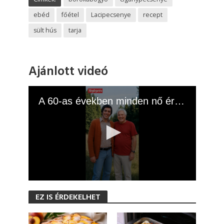
ebéd
főétel
Lacipecsenye
recept
sült hús
tarja
Ajánlott videó
A 60-as években minden nő értük rajongott
0
s
EZ IS ÉRDEKELHET
e
c
o
n