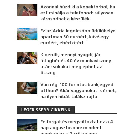
Azonnal húzd ki a konektorból, ha
ezt csinálja a telefonod: súlyosan
károsodhat a készülék
Ez az Adria legolcsóbb üdülőhelye:
apartman 50 euróért, kávé egy
euróért, ebéd ötért
Kiderült, mennyi nyugdíj jár
átlagbér és 40 év munkaviszony
után: sokakat meglephet az
összeg
Van régi 100 forintos bankjegyed
otthon? Akár vagyonokat is érhet,
ha ilyen hibát találsz rajta
LEGFRISSEBB CIKKEINK
Felforgat és megváltoztat ez a 4
nap augusztusban: mindent
megkap ez a 2 csillagjegy