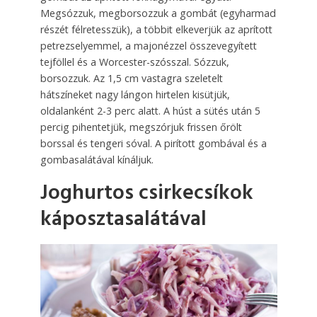
Megsózzuk, megborsozzuk a gombát (egyharmad
részét félretesszük), a többit elkeverjük az aprított
petrezselyemmel, a majonézzel összevegyített
tejföllel és a Worcester-szósszal. Sózzuk,
borsozzuk. Az 1,5 cm vastagra szeletelt
hátszíneket nagy lángon hirtelen kisütjük,
oldalanként 2-3 perc alatt. A húst a sütés után 5
percig pihentetjük, megszórjuk frissen őrölt
borssal és tengeri sóval. A pirított gombával és a
gombasalátával kínáljuk.
Joghurtos csirkecsíkok
káposztasalátával