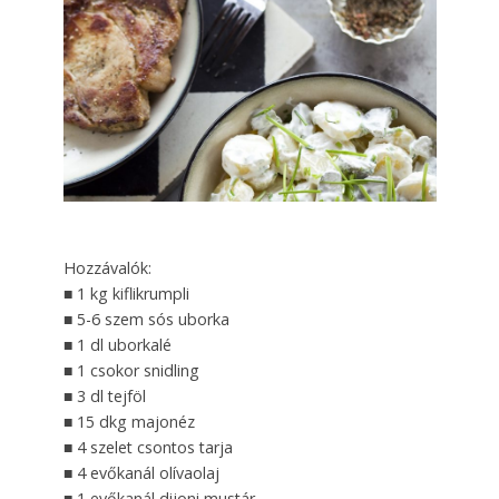
Hozzávalók:
■ 1 kg kiflikrumpli
■ 5-6 szem sós uborka
■ 1 dl uborkalé
■ 1 csokor snidling
■ 3 dl tejföl
■ 15 dkg majonéz
■ 4 szelet csontos tarja
■ 4 evőkanál olívaolaj
■ 1 evőkanál dijoni mustár