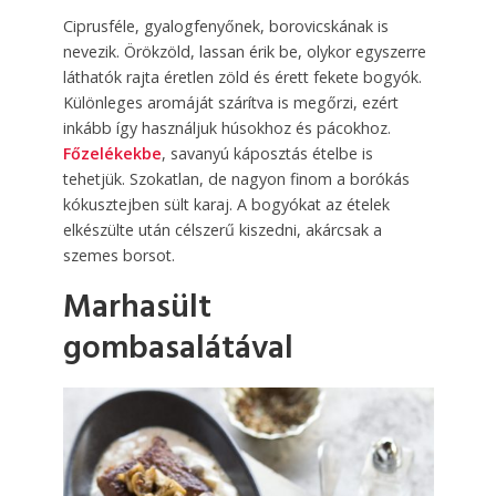
Ciprusféle, gyalogfenyőnek, borovicskának is
nevezik. Örökzöld, lassan érik be, olykor egyszerre
láthatók rajta éretlen zöld és érett fekete bogyók.
Különleges aromáját szárítva is megőrzi, ezért
inkább így használjuk húsokhoz és pácokhoz.
Főzelékekbe
, savanyú káposztás ételbe is
tehetjük. Szokatlan, de nagyon finom a borókás
kókusztejben sült karaj. A bogyókat az ételek
elkészülte után célszerű kiszedni, akárcsak a
szemes borsot.
Marhasült
gombasalátával