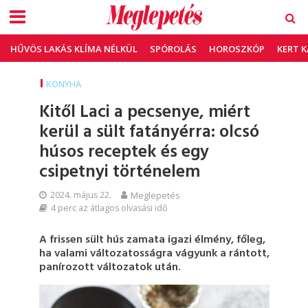
HŰVÖS LAKÁS KLÍMA NÉLKÜL
SPÓROLÁS
HOROSZKÓP
KERT 
KONYHA
Kitől Laci a pecsenye, miért
kerül a sült fatányérra: olcsó
húsos receptek és egy
csipetnyi történelem
2024. május 22.
Meglepetés
4 perc az átlagos olvasási idő
A frissen sült hús zamata igazi élmény, főleg,
ha valami változatosságra vágyunk a rántott,
panírozott változatok után.