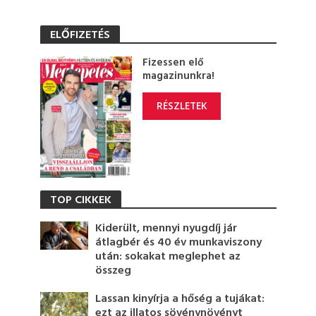
ELŐFIZETÉS
Fizessen elő
magazinunkra!
RÉSZLETEK
TOP CIKKEK
Kiderült, mennyi nyugdíj jár
átlagbér és 40 év munkaviszony
után: sokakat meglephet az
összeg
Lassan kinyírja a hőség a tujákat:
ezt az illatos sövénynövényt