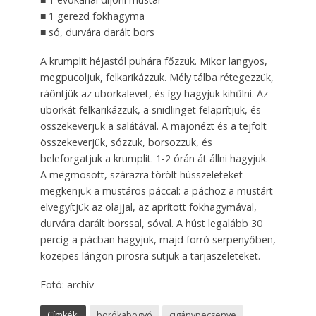
■ 1 gerezd fokhagyma
■ só, durvára darált bors
A krumplit héjastól puhára főzzük. Mikor langyos,
megpucoljuk, felkarikázzuk. Mély tálba rétegezzük,
ráöntjük az uborkalevet, és így hagyjuk kihűlni. Az
uborkát felkarikázzuk, a snidlinget felaprítjuk, és
összekeverjük a salátával. A majonézt és a tejfölt
összekeverjük, sózzuk, borsozzuk, és
beleforgatjuk a krumplit. 1-2 órán át állni hagyjuk.
A megmosott, szárazra törölt hússzeleteket
megkenjük a mustáros páccal: a páchoz a mustárt
elvegyítjük az olajjal, az aprított fokhagymával,
durvára darált borssal, sóval. A húst legalább 30
percig a pácban hagyjuk, majd forró serpenyőben,
közepes lángon pirosra sütjük a tarjaszeleteket.
Fotó: archív
Címkék:
borókabogyó
cigánypecsenye