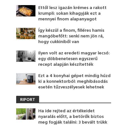
Ettől lesz igazán krémes a rakott
krumpli: sokan kihagyják ezt a
mennyei finom alapanyagot
Így készül a finom, filléres hamis
mangóbefőtt: senki nem jön rá,
hogy cukkiniből van
Ilyen volt az eredeti magyar lecsó:
egy döbbenetesen egyszerű
recept alapján készítették
Ezt a 4 konyhai gépet mindig húzd
ki a konnektorból: meghibásodás
esetén tűzveszélyesek lehetnek
RIPORT
Ha ide rejted az értékeidet
nyaralás előtt, a betörők biztos
meg fogják találni: 3 bevált trükk