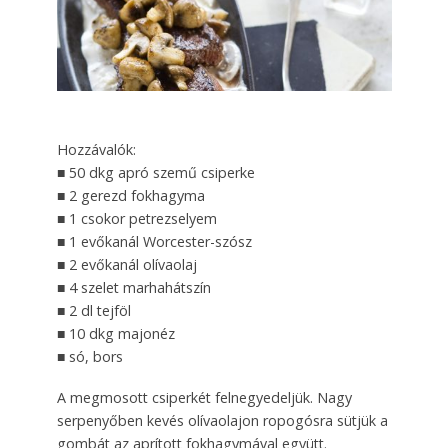
Hozzávalók:
■ 50 dkg apró szemű csiperke
■ 2 gerezd fokhagyma
■ 1 csokor petrezselyem
■ 1 evőkanál Worcester-szósz
■ 2 evőkanál olívaolaj
■ 4 szelet marhahátszín
■ 2 dl tejföl
■ 10 dkg majonéz
■ só, bors
A megmosott csiperkét felnegyedeljük. Nagy
serpenyőben kevés olívaolajon ropogósra sütjük a
gombát az aprított fokhagymával együtt.