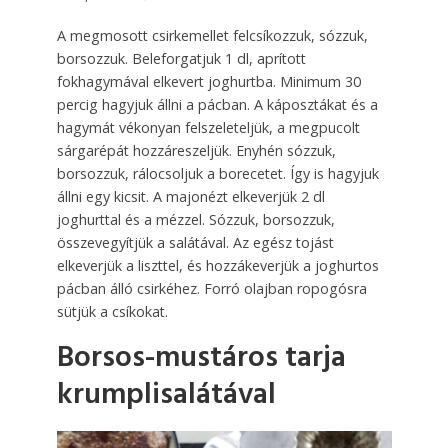
A megmosott csirkemellet felcsíkozzuk, sózzuk,
borsozzuk. Beleforgatjuk 1 dl, aprított
fokhagymával elkevert joghurtba. Minimum 30
percig hagyjuk állni a pácban. A káposztákat és a
hagymát vékonyan felszeleteljük, a megpucolt
sárgarépát hozzáreszeljük. Enyhén sózzuk,
borsozzuk, rálocsoljuk a borecetet. Így is hagyjuk
állni egy kicsit. A majonézt elkeverjük 2 dl
joghurttal és a mézzel. Sózzuk, borsozzuk,
összevegyítjük a salátával. Az egész tojást
elkeverjük a liszttel, és hozzákeverjük a joghurtos
pácban álló csirkéhez. Forró olajban ropogósra
sütjük a csíkokat.
Borsos-mustáros tarja
krumplisalátával