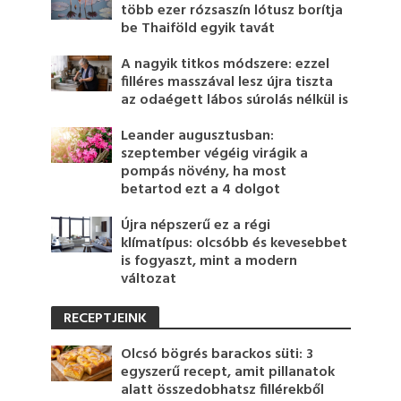
több ezer rózsaszín lótusz borítja
be Thaiföld egyik tavát
A nagyik titkos módszere: ezzel
filléres masszával lesz újra tiszta
az odaégett lábos súrolás nélkül is
Leander augusztusban:
szeptember végéig virágik a
pompás növény, ha most
betartod ezt a 4 dolgot
Újra népszerű ez a régi
klímatípus: olcsóbb és kevesebbet
is fogyaszt, mint a modern
változat
RECEPTJEINK
Olcsó bögrés barackos süti: 3
egyszerű recept, amit pillanatok
alatt összedobhatsz fillérekből