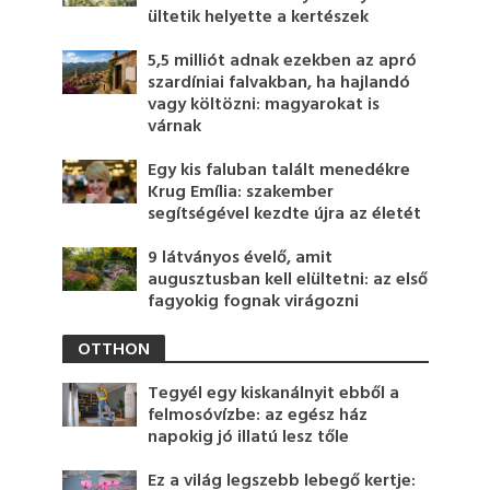
ültetik helyette a kertészek
5,5 milliót adnak ezekben az apró
szardíniai falvakban, ha hajlandó
vagy költözni: magyarokat is
várnak
Egy kis faluban talált menedékre
Krug Emília: szakember
segítségével kezdte újra az életét
9 látványos évelő, amit
augusztusban kell elültetni: az első
fagyokig fognak virágozni
OTTHON
Tegyél egy kiskanálnyit ebből a
felmosóvízbe: az egész ház
napokig jó illatú lesz tőle
Ez a világ legszebb lebegő kertje: