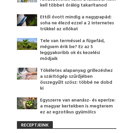
kell többet órákig takarítanod
Ettől óvott mindig a nagypapád:
soha ne élezd ezzel a 2 internetes
trükkel az ollókat
Tele van terméssel a fügefád,
mégsem érik be? Ez az 5
leggyakoribb ok és kezelési
módjaik
Tökéletes alapanyag grillezéshez
a szárítógép szűrőjében
összegyűlt szösz: többé ne dobd
ki
Egyszerre van ananász- és eperíze:
a magyar kertekben is megterem
ez az egzotikus gyümölcs
RECEPTJEINK