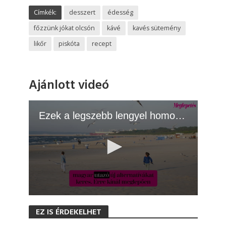
Címkék:
desszert
édesség
főzzünk jókat olcsón
kávé
kavés sütemény
likőr
piskóta
recept
Ajánlott videó
Ezek a legszebb lengyel homokos tengerpartok
0
s
EZ IS ÉRDEKELHET
e
c