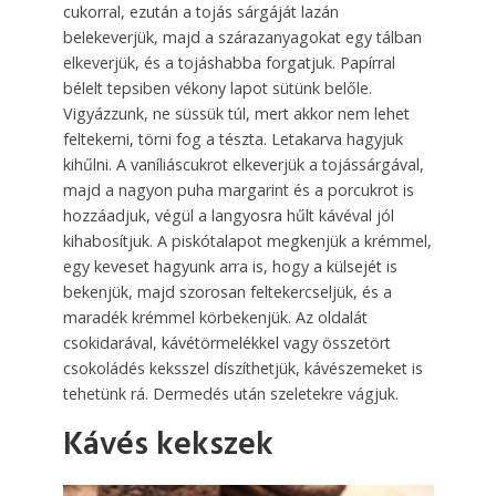
cukorral, ezután a tojás sárgáját lazán
belekeverjük, majd a szárazanyagokat egy tálban
elkeverjük, és a tojáshabba forgatjuk. Papírral
bélelt tepsiben vékony lapot sütünk belőle.
Vigyázzunk, ne süssük túl, mert akkor nem lehet
feltekerni, törni fog a tészta. Letakarva hagyjuk
kihűlni. A vaníliáscukrot elkeverjük a tojássárgával,
majd a nagyon puha margarint és a porcukrot is
hozzáadjuk, végül a langyosra hűlt kávéval jól
kihabosítjuk. A piskótalapot megkenjük a krémmel,
egy keveset hagyunk arra is, hogy a külsejét is
bekenjük, majd szorosan feltekercseljük, és a
maradék krémmel körbekenjük. Az oldalát
csokidarával, kávétörmelékkel vagy összetört
csokoládés keksszel díszíthetjük, kávészemeket is
tehetünk rá. Dermedés után szeletekre vágjuk.
Kávés kekszek