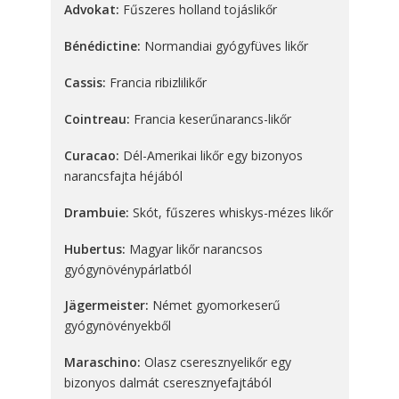
Advokat:
Fűszeres holland tojáslikőr
Bénédictine:
Normandiai gyógyfüves likőr
Cassis:
Francia ribizlilikőr
Cointreau:
Francia keserűnarancs-likőr
Curacao:
Dél-Amerikai likőr egy bizonyos
narancsfajta héjából
Drambuie:
Skót, fűszeres whiskys-mézes likőr
Hubertus:
Magyar likőr narancsos
gyógynövénypárlatból
Jägermeister:
Német gyomorkeserű
gyógynövényekből
Maraschino:
Olasz cseresznyelikőr egy
bizonyos dalmát cseresznyefajtából