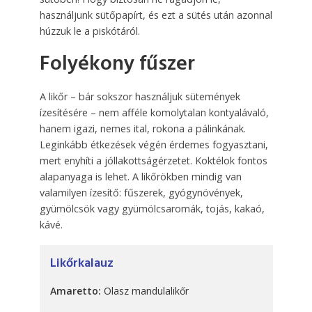
használjunk sütőpapírt, és ezt a sütés után azonnal
húzzuk le a piskótáról.
Folyékony fűszer
A likőr – bár sokszor használjuk sütemények
ízesítésére – nem afféle komolytalan kontyalávaló,
hanem igazi, nemes ital, rokona a pálinkának.
Leginkább étkezések végén érdemes fogyasztani,
mert enyhíti a jóllakottságérzetet. Koktélok fontos
alapanyaga is lehet. A likőrökben mindig van
valamilyen ízesítő: fűszerek, gyógynövények,
gyümölcsök vagy gyümölcsaromák, tojás, kakaó,
kávé.
Likőrkalauz
Amaretto:
Olasz mandulalikőr