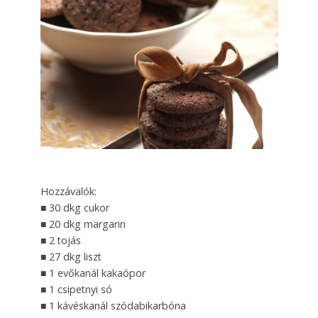
Hozzávalók:
■ 30 dkg cukor
■ 20 dkg margarin
■ 2 tojás
■ 27 dkg liszt
■ 1 evőkanál kakaópor
■ 1 csipetnyi só
■ 1 kávéskanál szódabikarbóna