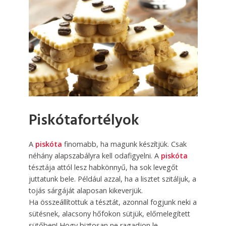
Piskótafortélyok
A
piskóta
finomabb, ha magunk készítjük. Csak
néhány alapszabályra kell odafigyelni. A
piskóta
tésztája attól lesz habkönnyű, ha sok levegőt
juttatunk bele. Például azzal, ha a lisztet szitáljuk, a
tojás sárgáját alaposan kikeverjük.
Ha összeállítottuk a tésztát, azonnal fogjunk neki a
sütésnek, alacsony hőfokon sütjük, előmelegített
sütőben! Hogy biztosan ne ragadjon le,