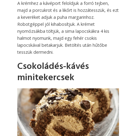
A krémhez a kávéport feloldjuk a forró tejben,
majd a porcukrot és a likőrt is hozzátesszük, és ezt
a keveréket adjuk a puha margarinhoz.
Robotgéppel jól kihabosítjuk. A krémet
nyomózsákba töltjük, a sima lapocskákra 4 kis
halmot nyomunk, majd egy fehér csokis
lapocskával betakarjuk. Betöltés után hűtőbe
tesszük dermedni.
Csokoládés-kávés
minitekercsek