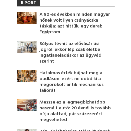
RIPORT
A 90-es években minden magyar
nőnek volt ilyen csúnyácska
táskája: azt hittük, egy darab
Egyiptom
Súlyos tévhit az elővásárlási
jogról: ekkor lép csak életbe
ingatlaneladáskor az ügyvéd
szerint
Hatalmas érték bújhat meg a
padláson: ezért ne dobd ki a
megörökölt antik mechanikus
faliórát
Messze ez a legmegbízhatóbb
használt autó: 20 évnél is tovább
bírja alattad, pár százezerért
megveheted