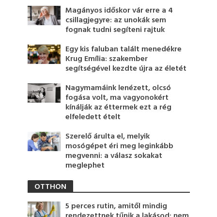
Magányos időskor vár erre a 4
csillagjegyre: az unokák sem
fognak tudni segíteni rajtuk
Egy kis faluban talált menedékre
Krug Emília: szakember
segítségével kezdte újra az életét
Nagymamáink lenézett, olcsó
fogása volt, ma vagyonokért
kínálják az éttermek ezt a rég
elfeledett ételt
Szerelő árulta el, melyik
mosógépet éri meg leginkább
megvenni: a válasz sokakat
meglephet
OTTHON
5 perces rutin, amitől mindig
rendezettnek tűnik a lakásod: nem