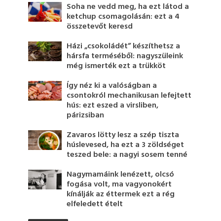
Soha ne vedd meg, ha ezt látod a
ketchup csomagolásán: ezt a 4
összetevőt keresd
Házi „csokoládét” készíthetsz a
hársfa terméséből: nagyszüleink
még ismerték ezt a trükköt
Így néz ki a valóságban a
csontokról mechanikusan lefejtett
hús: ezt eszed a virsliben,
párizsiban
Zavaros lötty lesz a szép tiszta
húslevesed, ha ezt a 3 zöldséget
teszed bele: a nagyi sosem tenné
Nagymamáink lenézett, olcsó
fogása volt, ma vagyonokért
kínálják az éttermek ezt a rég
elfeledett ételt