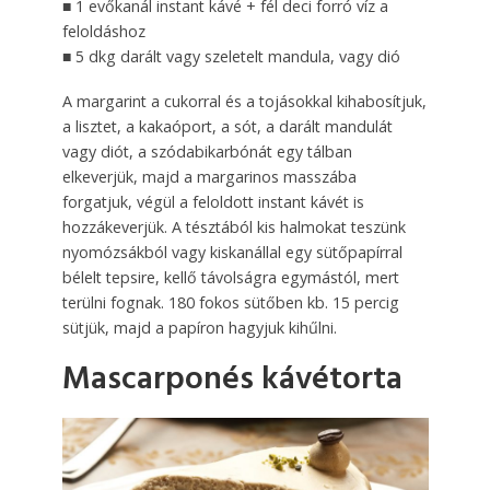
■ 1 evőkanál instant kávé + fél deci forró víz a
feloldáshoz
■ 5 dkg darált vagy szeletelt mandula, vagy dió
A margarint a cukorral és a tojásokkal kihabosítjuk,
a lisztet, a kakaóport, a sót, a darált mandulát
vagy diót, a szódabikarbónát egy tálban
elkeverjük, majd a margarinos masszába
forgatjuk, végül a feloldott instant kávét is
hozzákeverjük. A tésztából kis halmokat teszünk
nyomózsákból vagy kiskanállal egy sütőpapírral
bélelt tepsire, kellő távolságra egymástól, mert
terülni fognak. 180 fokos sütőben kb. 15 percig
sütjük, majd a papíron hagyjuk kihűlni.
Mascarponés kávétorta