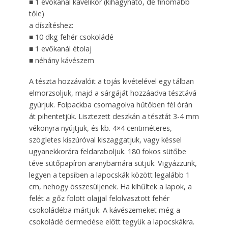
■ 1 evőkanál kávélikőr (kihagyható, de finomabb
tőle)
a díszítéshez:
■ 10 dkg fehér csokoládé
■ 1 evőkanál étolaj
■ néhány kávészem
A tészta hozzávalóit a tojás kivételével egy tálban
elmorzsoljuk, majd a sárgáját hozzáadva tésztává
gyúrjuk. Folpackba csomagolva hűtőben fél órán
át pihentetjük. Lisztezett deszkán a tésztát 3-4 mm
vékonyra nyújtjuk, és kb. 4×4 centiméteres,
szögletes kiszúróval kiszaggatjuk, vagy késsel
ugyanekkorára feldaraboljuk. 180 fokos sütőbe
téve sütőpapíron aranybarnára sütjük. Vigyázzunk,
legyen a tepsiben a lapocskák között legalább 1
cm, nehogy összesüljenek. Ha kihűltek a lapok, a
felét a gőz fölött olajjal felolvasztott fehér
csokoládéba mártjuk. A kávészemeket még a
csokoládé dermedése előtt tegyük a lapocskákra.