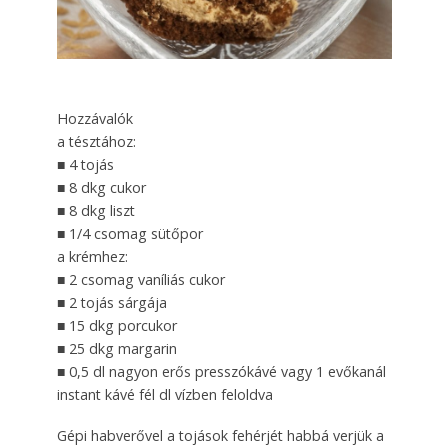
Hozzávalók
a tésztához:
■ 4 tojás
■ 8 dkg cukor
■ 8 dkg liszt
■ 1/4 csomag sütőpor
a krémhez:
■ 2 csomag vaníliás cukor
■ 2 tojás sárgája
■ 15 dkg porcukor
■ 25 dkg margarin
■ 0,5 dl nagyon erős presszókávé vagy 1 evőkanál
instant kávé fél dl vízben feloldva
Gépi habverővel a tojások fehérjét habbá verjük a