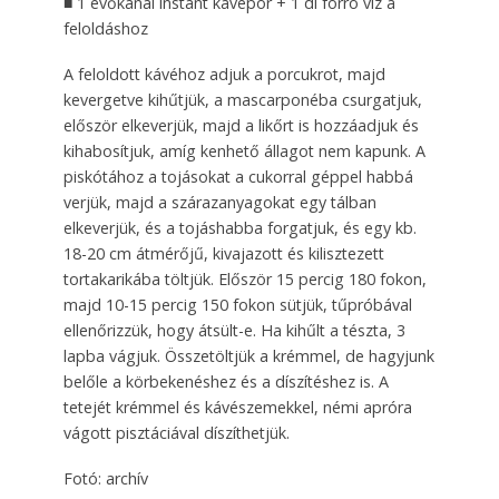
■ 1 evőkanál instant kávépor + 1 dl forró víz a
feloldáshoz
A feloldott kávéhoz adjuk a porcukrot, majd
kevergetve kihűtjük, a mascarponéba csurgatjuk,
először elkeverjük, majd a likőrt is hozzáadjuk és
kihabosítjuk, amíg kenhető állagot nem kapunk. A
piskótához a tojásokat a cukorral géppel habbá
verjük, majd a szárazanyagokat egy tálban
elkeverjük, és a tojáshabba forgatjuk, és egy kb.
18-20 cm átmérőjű, kivajazott és kilisztezett
tortakarikába töltjük. Először 15 percig 180 fokon,
majd 10-15 percig 150 fokon sütjük, tűpróbával
ellenőrizzük, hogy átsült-e. Ha kihűlt a tészta, 3
lapba vágjuk. Összetöltjük a krémmel, de hagyjunk
belőle a körbekenéshez és a díszítéshez is. A
tetejét krémmel és kávészemekkel, némi apróra
vágott pisztáciával díszíthetjük.
Fotó: archív