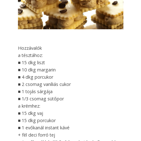
Hozzávalók
a tésztához:
■ 15 dkg liszt
■ 10 dkg margarin
■ 4 dkg porcukor
■ 2 csomag vaníliás cukor
■ 1 tojás sárgája
■ 1/3 csomag sütőpor
a krémhez:
■ 15 dkg vaj
■ 15 dkg porcukor
■ 1 evőkanál instant kávé
+ fél deci forró tej