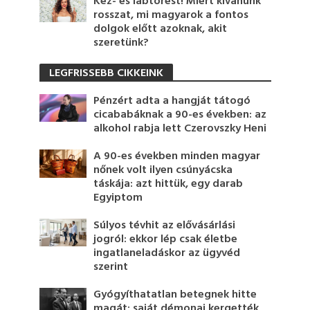
Kéz- és lábtörést! Miért kívánunk
rosszat, mi magyarok a fontos
dolgok előtt azoknak, akit
szeretünk?
LEGFRISSEBB CIKKEINK
Pénzért adta a hangját tátogó
cicababáknak a 90-es években: az
alkohol rabja lett Czerovszky Heni
A 90-es években minden magyar
nőnek volt ilyen csúnyácska
táskája: azt hittük, egy darab
Egyiptom
Súlyos tévhit az elővásárlási
jogról: ekkor lép csak életbe
ingatlaneladáskor az ügyvéd
szerint
Gyógyíthatatlan betegnek hitte
magát: saját démonai kergették