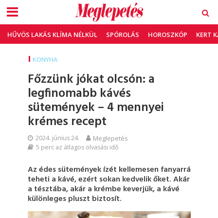
HŰVÖS LAKÁS KLÍMA NÉLKÜL
SPÓROLÁS
HOROSZKÓP
KERT 
KONYHA
Főzzünk jókat olcsón: a
legfinomabb kávés
sütemények – 4 mennyei
krémes recept
2024. június 24.
Meglepetés
5 perc az átlagos olvasási idő
Az édes sütemények ízét kellemesen fanyarrá
teheti a kávé, ezért sokan kedvelik őket. Akár
a tésztába, akár a krémbe keverjük, a kávé
különleges pluszt biztosít.