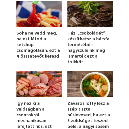
o
n
d
s
o
f
1
Soha ne vedd meg,
Házi „csokoládét”
m
ha ezt látod a
készíthetsz a hársfa
i
ketchup
terméséből:
n
u
csomagolásán: ezt a
nagyszüleink még
t
4 összetevőt keresd
ismerték ezt a
e
trükköt
,
3
3
s
e
c
o
n
d
Zavaros lötty lesz a
Így néz ki a
s
szép tiszta
valóságban a
húslevesed, ha ezt a
csontokról
3 zöldséget teszed
mechanikusan
bele: a nagyi sosem
lefejtett hús: ezt