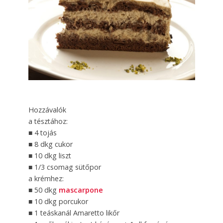
Hozzávalók
a tésztához:
■ 4 tojás
■ 8 dkg cukor
■ 10 dkg liszt
■ 1/3 csomag sütőpor
a krémhez:
■ 50 dkg
mascarpone
■ 10 dkg porcukor
■ 1 teáskanál Amaretto likőr