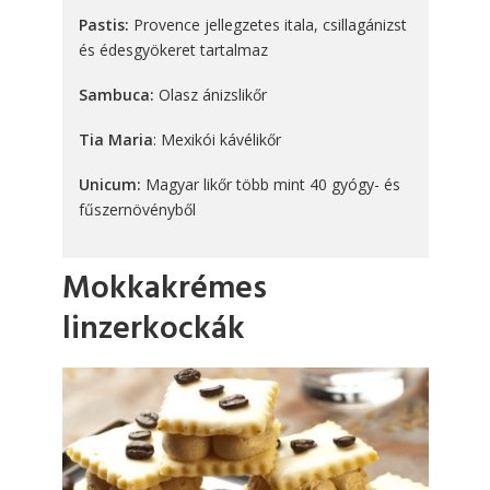
Pastis:
Provence jellegzetes itala, csillagánizst
és édesgyökeret tartalmaz
Sambuca:
Olasz ánizslikőr
Tia Maria
: Mexikói kávélikőr
Unicum:
Magyar likőr több mint 40 gyógy- és
fűszernövényből
Mokkakrémes
linzerkockák