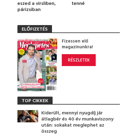
tenné
eszed a virsliben,
párizsiban
ELŐFIZETÉS
Fizessen elő
magazinunkra!
RÉSZLETEK
TOP CIKKEK
Kiderült, mennyi nyugdíj jár
átlagbér és 40 év munkaviszony
után: sokakat meglephet az
összeg