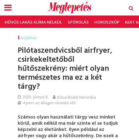
HŰVÖS LAKÁS KLÍMA NÉLKÜL
SPÓROLÁS
HOROSZKÓP
KERT 
KONYHA
Pilótaszendvicsből airfryer,
csirkekeltetőből
hűtőszekrény: miért olyan
természetes ma ez a két
tárgy?
2025. június 9.
Kósa-Boda Veronika
4 perc az átlagos olvasási idő
Számos olyan használati tárgy vesz minket
körül, amik nélkül ma már szinte el se tudjuk
képzelni az életünket. Ilyen például az
airfryer vagy akár a hűtőszekrény. De ezek a