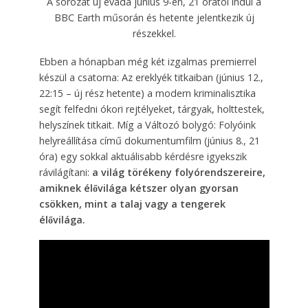
A sorozat új évada június 9-én, 21 órától indul a
BBC Earth műsorán és hetente jelentkezik új
részekkel.
Ebben a hónapban még két izgalmas premierrel
készül a csatorna: Az ereklyék titkaiban (június 12.,
22:15 – új rész hetente) a modern kriminalisztika
segít felfedni ókori rejtélyeket, tárgyak, holttestek,
helyszínek titkait. Míg a Változó bolygó: Folyóink
helyreállítása című dokumentumfilm (június 8., 21
óra) egy sokkal aktuálisabb kérdésre igyekszik
rávilágítani:
a világ törékeny folyórendszereire,
amiknek élővilága kétszer olyan gyorsan
csökken, mint a talaj vagy a tengerek
élővilága.