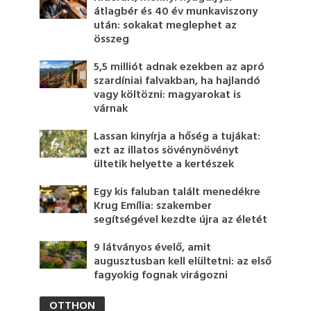
átlagbér és 40 év munkaviszony
után: sokakat meglephet az
összeg
5,5 milliót adnak ezekben az apró
szardíniai falvakban, ha hajlandó
vagy költözni: magyarokat is
várnak
Lassan kinyírja a hőség a tujákat:
ezt az illatos sövénynövényt
ültetik helyette a kertészek
Egy kis faluban talált menedékre
Krug Emília: szakember
segítségével kezdte újra az életét
9 látványos évelő, amit
augusztusban kell elültetni: az első
fagyokig fognak virágozni
OTTHON