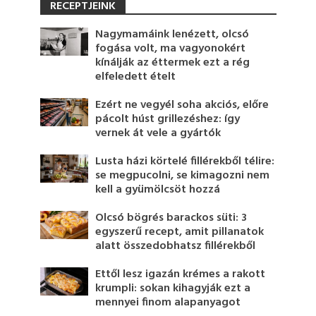
RECEPTJEINK
Nagymamáink lenézett, olcsó
fogása volt, ma vagyonokért
kínálják az éttermek ezt a rég
elfeledett ételt
Ezért ne vegyél soha akciós, előre
pácolt húst grillezéshez: így
vernek át vele a gyártók
Lusta házi körtelé fillérekből télire:
se megpucolni, se kimagozni nem
kell a gyümölcsöt hozzá
Olcsó bögrés barackos süti: 3
egyszerű recept, amit pillanatok
alatt összedobhatsz fillérekből
Ettől lesz igazán krémes a rakott
krumpli: sokan kihagyják ezt a
mennyei finom alapanyagot