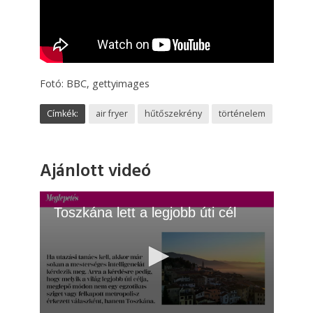
Fotó: BBC, gettyimages
Címkék:
air fryer
hűtőszekrény
történelem
Ajánlott videó
Toszkána lett a legjobb úti cél