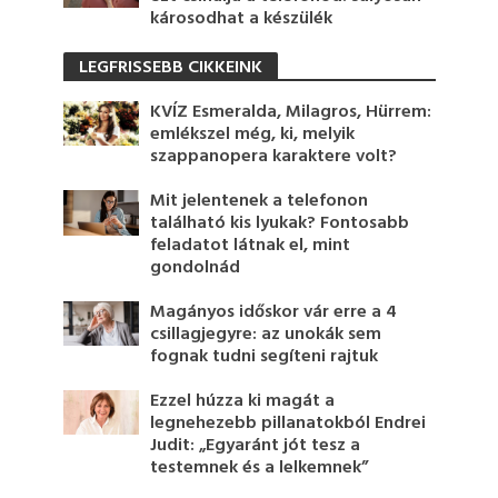
károsodhat a készülék
LEGFRISSEBB CIKKEINK
KVÍZ Esmeralda, Milagros, Hürrem:
emlékszel még, ki, melyik
szappanopera karaktere volt?
Mit jelentenek a telefonon
található kis lyukak? Fontosabb
feladatot látnak el, mint
gondolnád
Magányos időskor vár erre a 4
csillagjegyre: az unokák sem
fognak tudni segíteni rajtuk
Ezzel húzza ki magát a
legnehezebb pillanatokból Endrei
Judit: „Egyaránt jót tesz a
testemnek és a lelkemnek”