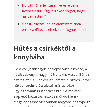
Horváth Charlie ittasan véresre verte
Kovács Katit: „Úgy fültövön vágott, hogy
hanyatt estem”
Óriási változás jön az áramszámlában:
ennek a 65 év felettiek nem fognak örülni!
Hűtés a csirkéktől a
konyhába
De a konyhánk egyik legalapvetőbb eszköze, a
hűtőszekrény is nagy múltra tekint vissza. Bár az
eszköz az 1930-as évektől érhető el széles körben,
hűtési technológiákkal már az ókori
Egyiptomban is kísérleteztek
. A ma már
alapvető háztartási eszköz működésének
megalapozásához azonban nagyban hozzájárult