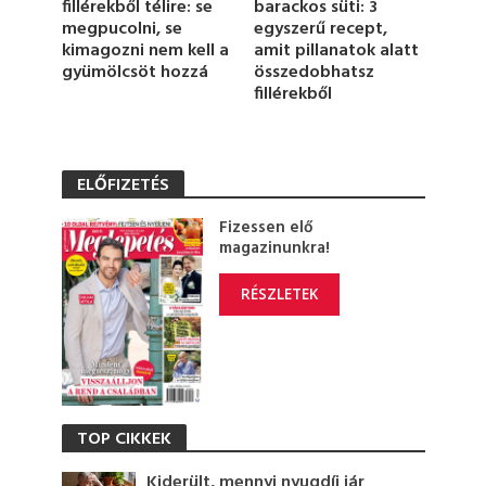
barackos süti: 3
fillérekből télire: se
egyszerű recept,
megpucolni, se
amit pillanatok alatt
kimagozni nem kell a
összedobhatsz
gyümölcsöt hozzá
fillérekből
ELŐFIZETÉS
Fizessen elő
magazinunkra!
RÉSZLETEK
TOP CIKKEK
Kiderült, mennyi nyugdíj jár