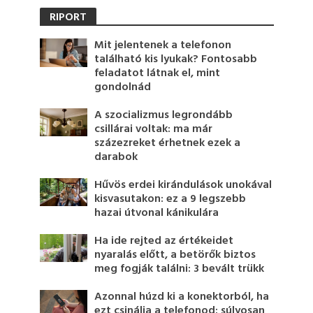
RIPORT
Mit jelentenek a telefonon
található kis lyukak? Fontosabb
feladatot látnak el, mint
gondolnád
A szocializmus legrondább
csillárai voltak: ma már
százezreket érhetnek ezek a
darabok
Hűvös erdei kirándulások unokával
kisvasutakon: ez a 9 legszebb
hazai útvonal kánikulára
Ha ide rejted az értékeidet
nyaralás előtt, a betörők biztos
meg fogják találni: 3 bevált trükk
Azonnal húzd ki a konektorból, ha
ezt csinálja a telefonod: súlyosan