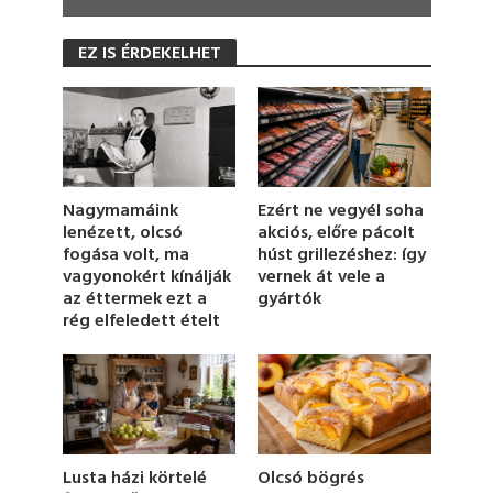
0
s
EZ IS ÉRDEKELHET
e
c
o
n
d
s
o
f
1
Nagymamáink
Ezért ne vegyél soha
m
lenézett, olcsó
akciós, előre pácolt
i
fogása volt, ma
húst grillezéshez: így
n
u
vagyonokért kínálják
vernek át vele a
t
az éttermek ezt a
gyártók
e
rég elfeledett ételt
,
2
5
s
e
c
o
n
d
Olcsó bögrés
Lusta házi körtelé
s