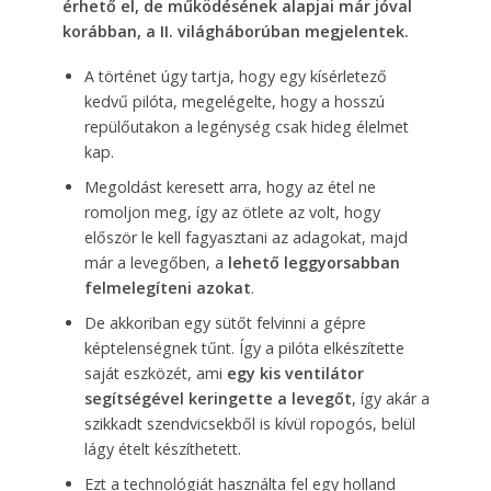
érhető el, de működésének alapjai már jóval
korábban, a II. világháborúban megjelentek.
A történet úgy tartja, hogy egy kísérletező
kedvű pilóta, megelégelte, hogy a hosszú
repülőutakon a legénység csak hideg élelmet
kap.
Megoldást keresett arra, hogy az étel ne
romoljon meg, így az ötlete az volt, hogy
először le kell fagyasztani az adagokat, majd
már a levegőben, a
lehető leggyorsabban
felmelegíteni azokat
.
De akkoriban egy sütőt felvinni a gépre
képtelenségnek tűnt. Így a pilóta elkészítette
saját eszközét, ami
egy kis ventilátor
segítségével keringette a levegőt
, így akár a
szikkadt szendvicsekből is kívül ropogós, belül
lágy ételt készíthetett.
Ezt a technológiát használta fel egy holland