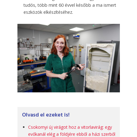
tudós, több mint 60 évvel később a ma ismert
eszközök elkészítéséhez.
Olvasd el ezeket is!
Csokornyi új virágot hoz a vitorlavirág: egy
evőkanál elég a földjére ebből a házi szerből