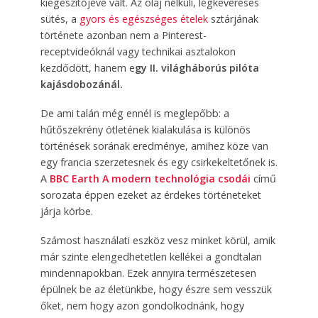
kiegészítőjévé vált. Az olaj nélküli, légkeveréses
sütés, a
gyors és egészséges ételek
sztárjának
története azonban nem a Pinterest-
receptvideóknál vagy technikai asztalokon
kezdődött, hanem e
gy II. világháborús pilóta
kajásdobozánál.
De ami talán még ennél is meglepőbb: a
hűtőszekrény ötletének kialakulása is különös
történések sorának eredménye, amihez köze van
egy francia szerzetesnek és egy csirkekeltetőnek is.
A
BBC Earth A modern technológia csodái
című
sorozata éppen ezeket az érdekes történeteket
járja körbe.
Számost használati eszköz vesz minket körül, amik
már szinte elengedhetetlen kellékei a gondtalan
mindennapokban. Ezek annyira természetesen
épülnek be az életünkbe, hogy észre sem vesszük
őket, nem hogy azon gondolkodnánk, hogy