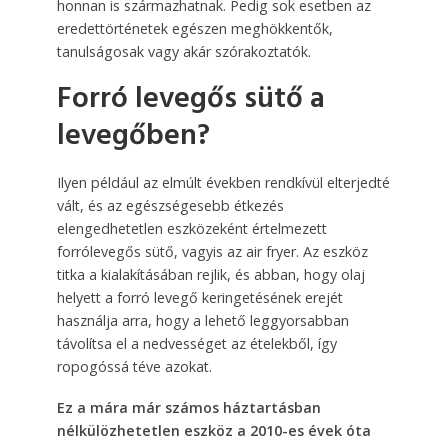
honnan is származhatnak. Pedig sok esetben az
eredettörténetek egészen meghökkentők,
tanulságosak vagy akár szórakoztatók.
Forró levegős sütő a
levegőben?
Ilyen például az elmúlt években rendkívül elterjedté
vált, és az egészségesebb étkezés
elengedhetetlen eszközeként értelmezett
forrólevegős sütő, vagyis az air fryer. Az eszköz
titka a kialakításában rejlik, és abban, hogy olaj
helyett a forró levegő keringetésének erejét
használja arra, hogy a lehető leggyorsabban
távolítsa el a nedvességet az ételekből, így
ropogóssá téve azokat.
Ez a mára már számos háztartásban
nélkülözhetetlen eszköz a 2010-es évek óta