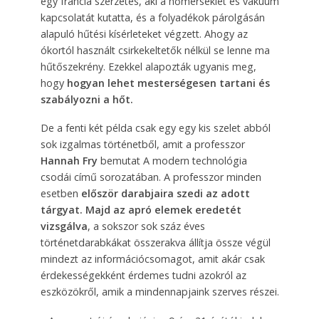
egy francia szerzetes, aki a hőmérséklet és vákuum
kapcsolatát kutatta, és a folyadékok párolgásán
alapuló hűtési kísérleteket végzett. Ahogy az
ókortól használt csirkekeltetők nélkül se lenne ma
hűtőszekrény. Ezekkel alapozták ugyanis meg,
hogy
hogyan lehet mesterségesen tartani és
szabályozni a hőt.
De a fenti két példa csak egy egy kis szelet abból
sok izgalmas történetből, amit a professzor
Hannah Fry
bemutat A modern technológia
csodái című sorozatában. A professzor minden
esetben
először darabjaira szedi az adott
tárgyat. Majd az apró elemek eredetét
vizsgálva
, a sokszor sok száz éves
történetdarabkákat összerakva állítja össze végül
mindezt az információcsomagot, amit akár csak
érdekességekként érdemes tudni azokról az
eszközökről, amik a mindennapjaink szerves részei.