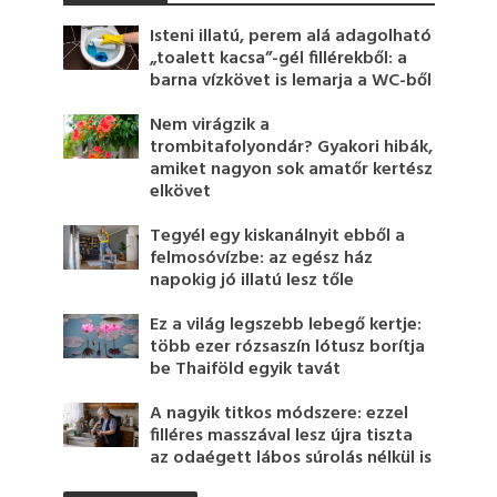
Isteni illatú, perem alá adagolható
„toalett kacsa”-gél fillérekből: a
barna vízkövet is lemarja a WC-ből
Nem virágzik a
trombitafolyondár? Gyakori hibák,
amiket nagyon sok amatőr kertész
elkövet
Tegyél egy kiskanálnyit ebből a
felmosóvízbe: az egész ház
napokig jó illatú lesz tőle
Ez a világ legszebb lebegő kertje:
több ezer rózsaszín lótusz borítja
be Thaiföld egyik tavát
A nagyik titkos módszere: ezzel
filléres masszával lesz újra tiszta
az odaégett lábos súrolás nélkül is