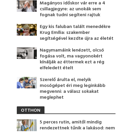
Magányos időskor vár erre a 4
csillagjegyre: az unokák sem
fognak tudni segíteni rajtuk
Egy kis faluban talált menedékre
Krug Emília: szakember
segítségével kezdte újra az életét
Nagymamáink lenézett, olcsó
fogása volt, ma vagyonokért
kínálják az éttermek ezt a rég
elfeledett ételt
Szerelő árulta el, melyik
mosógépet éri meg leginkább
megvenni: a válasz sokakat
meglephet
OTTHON
5 perces rutin, amitől mindig
rendezettnek tűnik a lakásod: nem