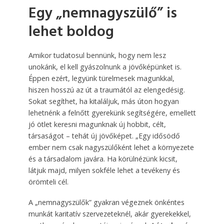
Egy „nemnagyszülő” is
lehet boldog
Amikor tudatosul bennünk, hogy nem lesz
unokánk, el kell gyászolnunk a jövőképünket is.
Éppen ezért, legyünk türelmesek magunkkal,
hiszen hosszú az út a traumától az elengedésig.
Sokat segíthet, ha kitaláljuk, más úton hogyan
lehetnénk a felnőtt gyerekünk segítségére, emellett
jó ötlet keresni magunknak új hobbit, célt,
társaságot – tehát új jövőképet. „Egy idősödő
ember nem csak nagyszülőként lehet a környezete
és a társadalom javára. Ha körülnézünk kicsit,
látjuk majd, milyen sokféle lehet a tevékeny és
örömteli cél.
A „nemnagyszülők” gyakran végeznek önkéntes
munkát karitatív szervezeteknél, akár gyerekekkel,