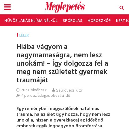
HŰVÖS LAKÁS KLÍMA NÉLKÜL
SPÓROLÁS
HOROSZKÓP
KERT 
LÉLEK
Hiába vágyom a
nagymamaságra, nem lesz
unokám! – Így dolgozza fel a
meg nem született gyermek
traumáját
2023. október 6.
Szurovecz Kitti
4 perc az átlagos olvasási idő
Egy reménybeli nagyszülőnek hatalmas
trauma, ha az élet úgy hozza, hogy nem lesz
unokája, hiszen a gyerekkacaj az idősödő
emberek egyik legnagyobb örömforrása.