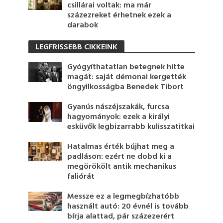
csillárai voltak: ma már
százezreket érhetnek ezek a
darabok
LEGFRISSEBB CIKKEINK
Gyógyíthatatlan betegnek hitte
magát: saját démonai kergették
öngyilkosságba Benedek Tibort
Gyanús nászéjszakák, furcsa
hagyományok: ezek a királyi
esküvők legbizarrabb kulisszatitkai
Hatalmas érték bújhat meg a
padláson: ezért ne dobd ki a
megörökölt antik mechanikus
faliórát
Messze ez a legmegbízhatóbb
használt autó: 20 évnél is tovább
bírja alattad, pár százezerért