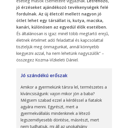
esetleg mások csemetéire vigyáznak.
Létrehozó,
jó érzéseket ajándékozó tevékenységek felé
fordulnak. Az új életcél mellett nagyon jó
ötlet lehet egy társállat is, kutya, macska,
kanári, különösen az egyedül élők esetében.
És általánosan is igaz: minél több megtartó erejű,
életnek értelmet adó feladattal és kapcsolattal
tiszteljük meg önmagunkat, annál könnyebb
kiegyezni azzal, ha nem lehetünk nagyszülők” –
összegez Kozma-Vízkeleti Dániel.
Jó szándékú erőszak
Amikor a gyermekünk társra lel, természetes a
kíváncsiságunk: vajon mikor jön a baba?
Mégsem szabad ezzel a kérdéssel a fiatalok
agyára menni. Egyrészt, mert a
gyermekvállalás mindenkinek a létező
legszemélyesebb döntése, másrészt, mert
nem tudhatjuk, mi áll az unokahiány