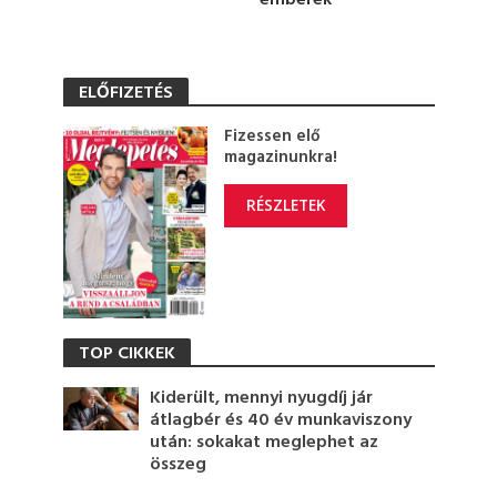
emberek
,
2
7
s
e
ELŐFIZETÉS
c
o
n
Fizessen elő
d
magazinunkra!
s
RÉSZLETEK
TOP CIKKEK
Kiderült, mennyi nyugdíj jár
átlagbér és 40 év munkaviszony
után: sokakat meglephet az
összeg