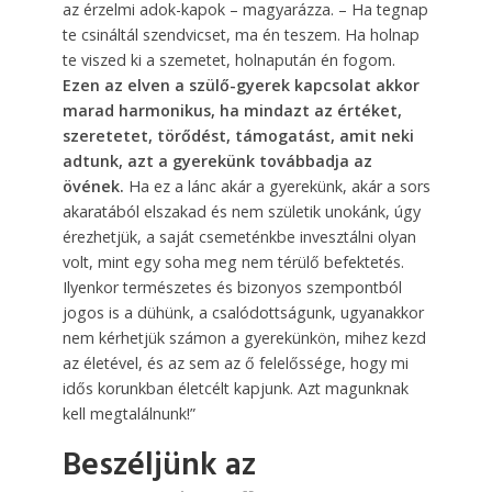
az érzelmi adok-kapok – magyarázza. – Ha tegnap
te csináltál szendvicset, ma én teszem. Ha holnap
te viszed ki a szemetet, holnapután én fogom.
Ezen az elven a szülő-gyerek kapcsolat akkor
marad harmonikus, ha mindazt az értéket,
szeretetet, törődést, támogatást, amit neki
adtunk, azt a gyerekünk továbbadja az
övének.
Ha ez a lánc akár a gyerekünk, akár a sors
akaratából elszakad és nem születik unokánk, úgy
érezhetjük, a saját csemeténkbe invesztálni olyan
volt, mint egy soha meg nem térülő befektetés.
Ilyenkor természetes és bizonyos szempontból
jogos is a dühünk, a csalódottságunk, ugyanakkor
nem kérhetjük számon a gyerekünkön, mihez kezd
az életével, és az sem az ő felelőssége, hogy mi
idős korunkban életcélt kapjunk. Azt magunknak
kell megtalálnunk!”
Beszéljünk az