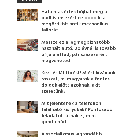
Hatalmas érték bújhat meg a
padláson: ezért ne dobd ki a
megörökölt antik mechanikus
faliórát
Messze ez a legmegbízhatóbb
használt autó: 20 évnél is tovább
bírja alattad, pár százezerért
megveheted
Kéz- és lábtörést! Miért kívánunk
rosszat, mi magyarok a fontos
dolgok előtt azoknak, akit
szeretünk?
Mit jelentenek a telefonon
található kis lyukak? Fontosabb
feladatot látnak el, mint
gondolnád
A szocializmus legrondább