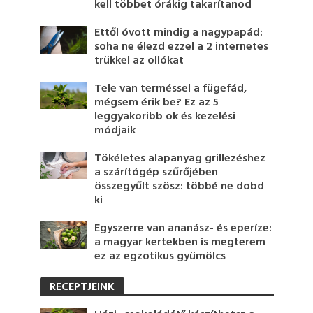
kell többet órákig takarítanod
Ettől óvott mindig a nagypapád:
soha ne élezd ezzel a 2 internetes
trükkel az ollókat
Tele van terméssel a fügefád,
mégsem érik be? Ez az 5
leggyakoribb ok és kezelési
módjaik
Tökéletes alapanyag grillezéshez
a szárítógép szűrőjében
összegyűlt szösz: többé ne dobd
ki
Egyszerre van ananász- és eperíze:
a magyar kertekben is megterem
ez az egzotikus gyümölcs
RECEPTJEINK