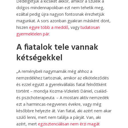
Dédelgetjük a kicsiket akkor, amikor a szüleik a
dolgos mindennapokban ezt nem tehetik meg,
ezáltal pedig újra nagyon fontosnak érezhetjük
magunkat. A sors azonban gyakran másként dönt,
hiszen
egyre több a meddő
, vagy
tudatosan
gyermektelen pár
.
A fiatalok tele vannak
kétségekkel
„A reménybeli nagymamák még ahhoz a
nemzedékhez tartoznak, amikor az elköteleződés
és ezzel együtt a gyerekvállalás fia­tal felnőttként
történt – mondja Kozma-Vízkeleti Dániel, család-
és pszichoterapeuta. – A mostani aktív nemzedék
ezt a harmincas-negyvenes évekre, vagy még
későbbre helyezte át. Van fiatal, aki azért nem akar
szülő lenni, mert nem találja a párját. Van, aki
azért, mert
egzisztenciálisan nem érzi magát