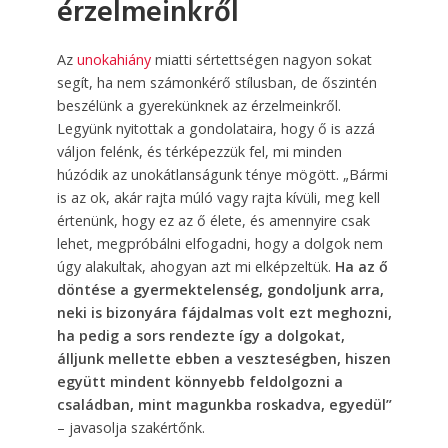
érzelmeinkről
Az
unokahiány
miatti sértettségen nagyon sokat
segít, ha nem számonkérő stílusban, de őszintén
beszélünk a gyerekünknek az érzelmeinkről.
Legyünk nyitottak a gondolataira, hogy ő is azzá
váljon felénk, és térképezzük fel, mi minden
húzódik az unokátlanságunk ténye mögött. „Bármi
is az ok, akár rajta múló vagy rajta kívüli, meg kell
értenünk, hogy ez az ő élete, és amennyire csak
lehet, megpróbálni elfogadni, hogy a dolgok nem
úgy alakultak, ahogyan azt mi elképzeltük.
Ha az ő
döntése a gyermektelenség, gondoljunk arra,
neki is bizonyára fájdalmas volt ezt meghozni,
ha pedig a sors rendezte így a dolgokat,
álljunk mellette ebben a veszteségben, hiszen
együtt mindent könnyebb feldolgozni a
családban, mint magunkba roskadva, egyedül”
– javasolja szakértőnk.