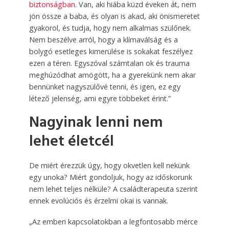
biztonságban
. Van, aki hiába küzd éveken át, nem
jön össze a baba, és olyan is akad, aki önismeretet
gyakorol, és tudja, hogy nem alkalmas szülőnek.
Nem beszélve arról, hogy a klímaválság és a
bolygó esetleges kimerülése is sokakat feszélyez
ezen a téren. Egyszóval számtalan ok és trauma
meghúzódhat amögött, ha a gyerekünk nem akar
bennünket nagyszülővé tenni, és igen, ez egy
létező jelenség, ami egyre többeket érint.”
Nagyinak lenni nem
lehet életcél
De miért érezzük úgy, hogy okvetlen kell nekünk
egy unoka? Miért gondoljuk, hogy az időskorunk
nem lehet teljes nélküle? A családterapeuta szerint
ennek evolúciós és érzelmi okai is vannak.
„Az emberi kapcsolatokban a legfontosabb mérce