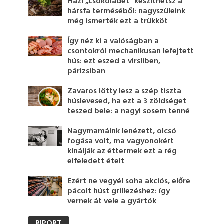
Házi „csokoládét” készíthetsz a
hársfa terméséből: nagyszüleink
még ismerték ezt a trükköt
Így néz ki a valóságban a
csontokról mechanikusan lefejtett
hús: ezt eszed a virsliben,
párizsiban
Zavaros lötty lesz a szép tiszta
húslevesed, ha ezt a 3 zöldséget
teszed bele: a nagyi sosem tenné
Nagymamáink lenézett, olcsó
fogása volt, ma vagyonokért
kínálják az éttermek ezt a rég
elfeledett ételt
Ezért ne vegyél soha akciós, előre
pácolt húst grillezéshez: így
vernek át vele a gyártók
RIPORT