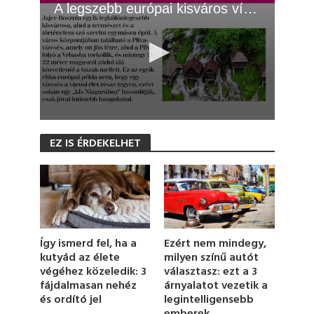
A legszebb európai kisváros vízeséssel
0
s
EZ IS ÉRDEKELHET
e
c
o
n
d
s
o
f
1
Ezért nem mindegy,
Így ismerd fel, ha a
m
milyen színű autót
kutyád az élete
i
választasz: ezt a 3
végéhez közeledik: 3
n
u
árnyalatot vezetik a
fájdalmasan nehéz
t
legintelligensebb
és ordító jel
e