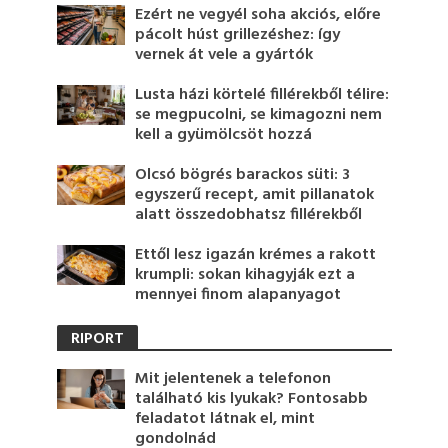
Ezért ne vegyél soha akciós, előre
pácolt húst grillezéshez: így
vernek át vele a gyártók
Lusta házi körtelé fillérekből télire:
se megpucolni, se kimagozni nem
kell a gyümölcsöt hozzá
Olcsó bögrés barackos süti: 3
egyszerű recept, amit pillanatok
alatt összedobhatsz fillérekből
Ettől lesz igazán krémes a rakott
krumpli: sokan kihagyják ezt a
mennyei finom alapanyagot
RIPORT
Mit jelentenek a telefonon
található kis lyukak? Fontosabb
feladatot látnak el, mint
gondolnád