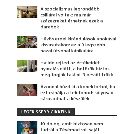
A szocializmus legrondább
csillárai voltak: ma már
százezreket érhetnek ezek a
darabok
Hűvös erdei kirándulások unokával
kisvasutakon: ez a 9 legszebb
hazai útvonal kánikulára
Ha ide rejted az értékeidet
nyaralás előtt, a betörők biztos
meg fogják találni: 3 bevált trükk
Azonnal húzd ki a konektorból, ha
ezt csinálja a telefonod: súlyosan
károsodhat a készülék
LEGFRISSEBB CIKKEINK
10 dolog, amit biztosan nem
tudtál a Tévémaciról: saját