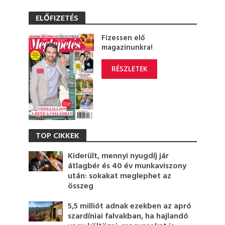
ELŐFIZETÉS
Fizessen elő
magazinunkra!
RÉSZLETEK
TOP CIKKEK
Kiderült, mennyi nyugdíj jár
átlagbér és 40 év munkaviszony
után: sokakat meglephet az
összeg
5,5 milliót adnak ezekben az apró
szardíniai falvakban, ha hajlandó