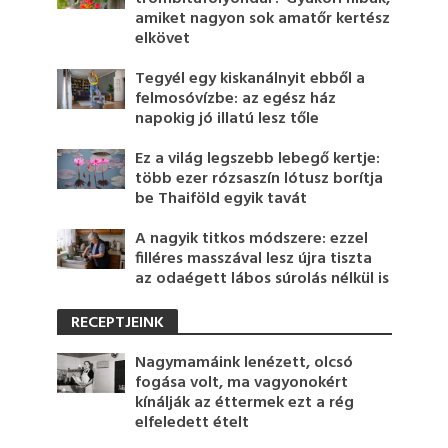
amiket nagyon sok amatőr kertész
elkövet
Tegyél egy kiskanálnyit ebből a
felmosóvízbe: az egész ház
napokig jó illatú lesz tőle
Ez a világ legszebb lebegő kertje:
több ezer rózsaszín lótusz borítja
be Thaiföld egyik tavát
A nagyik titkos módszere: ezzel
filléres masszával lesz újra tiszta
az odaégett lábos súrolás nélkül is
RECEPTJEINK
Nagymamáink lenézett, olcsó
fogása volt, ma vagyonokért
kínálják az éttermek ezt a rég
elfeledett ételt