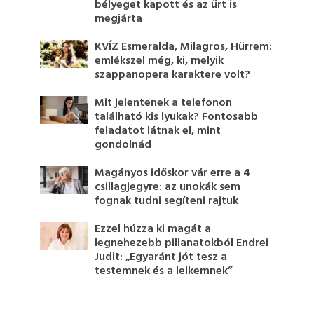
bélyeget kapott és az űrt is
megjárta
KVÍZ Esmeralda, Milagros, Hürrem:
emlékszel még, ki, melyik
szappanopera karaktere volt?
Mit jelentenek a telefonon
található kis lyukak? Fontosabb
feladatot látnak el, mint
gondolnád
Magányos időskor vár erre a 4
csillagjegyre: az unokák sem
fognak tudni segíteni rajtuk
Ezzel húzza ki magát a
legnehezebb pillanatokból Endrei
Judit: „Egyaránt jót tesz a
testemnek és a lelkemnek”