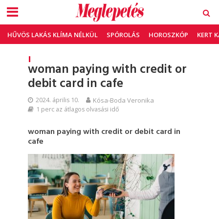
HŰVÖS LAKÁS KLÍMA NÉLKÜL
SPÓROLÁS
HOROSZKÓP
KERT 
woman paying with credit or
debit card in cafe
2024. április 10.
Kósa-Boda Veronika
1 perc az átlagos olvasási idő
woman paying with credit or debit card in
cafe