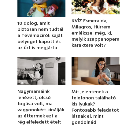
s
o
f
1
KVÍZ Esmeralda,
10 dolog, amit
m
Milagros, Hürrem:
i
biztosan nem tudtál
emlékszel még, ki,
n
a Tévémaciról: saját
u
melyik szappanopera
bélyeget kapott és
t
karaktere volt?
az űrt is megjárta
e
,
6
s
e
c
o
n
d
Nagymamáink
Mit jelentenek a
s
lenézett, olcsó
telefonon található
fogása volt, ma
kis lyukak?
vagyonokért kínálják
Fontosabb feladatot
az éttermek ezt a
látnak el, mint
rég elfeledett ételt
gondolnád