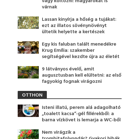
vagy költözni: magyarokat is
várnak
Lassan kinyírja a hőség a tujákat:
ezt az illatos sövénynövényt
ültetik helyette a kertészek
Egy kis faluban talált menedékre
Krug Emília: szakember
segítségével kezdte újra az életét
9 látványos évelő, amit
augusztusban kell elültetni: az első
fagyokig fognak virágozni
OTTHON
Isteni illatú, perem alá adagolható
„toalett kacsa”-gél fillérekből: a
barna vízkövet is lemarja a WC-ből
Nem virágzik a
trombitafolyondár? Gyakori hibák,