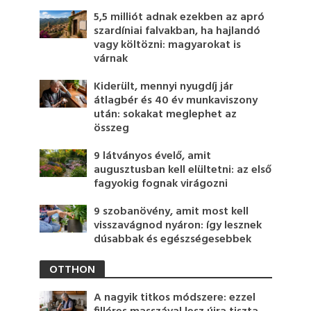
5,5 milliót adnak ezekben az apró
szardíniai falvakban, ha hajlandó
vagy költözni: magyarokat is
várnak
Kiderült, mennyi nyugdíj jár
átlagbér és 40 év munkaviszony
után: sokakat meglephet az
összeg
9 látványos évelő, amit
augusztusban kell elültetni: az első
fagyokig fognak virágozni
9 szobanövény, amit most kell
visszavágnod nyáron: így lesznek
dúsabbak és egészségesebbek
OTTHON
A nagyik titkos módszere: ezzel