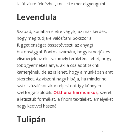
talál, akire felnézhet, mellette mer elgyengülni.
Levendula
Szabad, korlátlan életre vágyik, az más kérdés,
hogy meg tudja-e valósítani. Sokszor a
függetlenséget összetéveszti az anyagi
biztonsággal. Fontos számára, hogy ismerjék és
elismerjék az élet valamely területén. Lehet, hogy
többgyermekes anya, aki a családot tekinti
karrierjének, de az is lehet, hogy a munkában arat
sikereket. Az viszont nagy hibája, ha mindenhol
száz százalékot akar teljesíteni, így könnyen
szétforgácsolódik.
Otthona harmonikus
, szereti
a letisztult formákat, a finom textileket, amelyeket
nagy kedvvel használ.
Tulipán