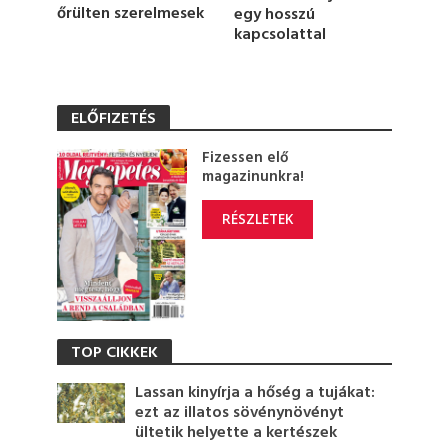
őrülten szerelmesek
egy hosszú
kapcsolattal
ELŐFIZETÉS
Fizessen elő
magazinunkra!
RÉSZLETEK
TOP CIKKEK
Lassan kinyírja a hőség a tujákat:
ezt az illatos sövénynövényt
ültetik helyette a kertészek