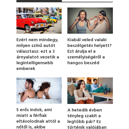
e
c
o
n
d
s
o
f
1
Ezért nem mindegy,
Kiabál veled valaki
m
milyen színű autót
beszélgetés helyett?
i
választasz: ezt a 3
Ezt árulja el a
n
u
árnyalatot vezetik a
személyiségéről a
t
legintelligensebb
hangos beszéd
e
emberek
,
2
2
s
e
c
o
n
d
5 erős indok, ami
A hetedik évben
s
miatt a férfiak
tényleg szakít a
eltávolodnak attól a
legtöbb pár? Ez
nőtől is, akibe
történik valójában