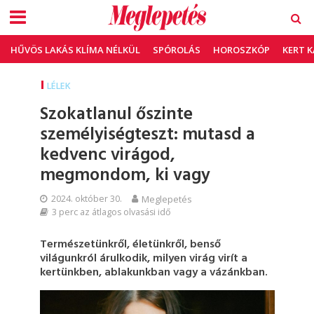
HŰVÖS LAKÁS KLÍMA NÉLKÜL
SPÓROLÁS
HOROSZKÓP
KERT 
LÉLEK
Szokatlanul őszinte
személyiségteszt: mutasd a
kedvenc virágod,
megmondom, ki vagy
2024. október 30.
Meglepetés
3 perc az átlagos olvasási idő
Természetünkről, életünkről, benső
világunkról árulkodik, milyen virág virít a
kertünkben, ablakunkban vagy a vázánkban.