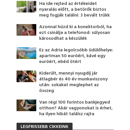
Ha ide rejted az értékeidet
nyaralás előtt, a betörők biztos
meg fogják találni: 3 bevált trükk
Azonnal húzd ki a konektorból, ha
ezt csinálja a telefonod: súlyosan
károsodhat a készülék
Ez az Adria legolcsóbb üdülőhelye:
apartman 50 euróért, kávé egy
euróért, ebéd ötért
Kiderült, mennyi nyugdíj jár
átlagbér és 40 év munkaviszony
után: sokakat meglephet az
összeg
Van régi 100 forintos bankjegyed
otthon? Akár vagyonokat is érhet,
ha ilyen hibát találsz rajta
LEGFRISSEBB CIKKEINK