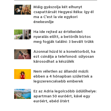
Máig gyászolja két elhunyt
csapattársát Hegyesi Réka: így él
ma a C’est la vie egykori
énekesnője
Ha ide rejted az értékeidet
nyaralás előtt, a betörők biztos
meg fogják találni: 3 bevált trükk
Azonnal húzd ki a konektorból, ha
ezt csinálja a telefonod: súlyosan
károsodhat a készülék
Nem véletlen az állandó mázli:
ebben a 4 hónapban születtek a
legszerencsésebb emberek
Ez az Adria legolcsóbb üdülőhelye:
apartman 50 euróért, kávé egy
euróért, ebéd ötért