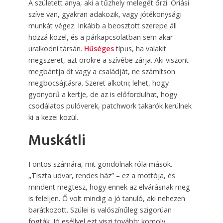
A született anya, aki a tűzhely melegét őrzi. Óriási
szíve van, gyakran adakozik, vagy jótékonysági
munkát végez. Inkább a beosztott szerepe áll
hozzá közel, és a párkapcsolatban sem akar
uralkodni társán.
Hűséges
típus, ha valakit
megszeret, azt örökre a szívébe zárja. Aki viszont
megbántja őt vagy a családját, ne számítson
megbocsájtásra. Szeret alkotni; lehet, hogy
gyönyörű a kertje, de az is előfordulhat, hogy
csodálatos pulóverek, patchwork takarók kerülnek
ki a kezei közül.
Muskátli
Fontos számára, mit gondolnak róla mások.
„Tiszta udvar, rendes ház” – ez a mottója, és
mindent megtesz, hogy ennek az elvárásnak meg
is feleljen. Ő volt mindig a jó tanuló, aki nehezen
barátkozott. Szülei is valószínűleg szigorúan
fogták. Jó eséllyel ezt viszi tovább: komoly