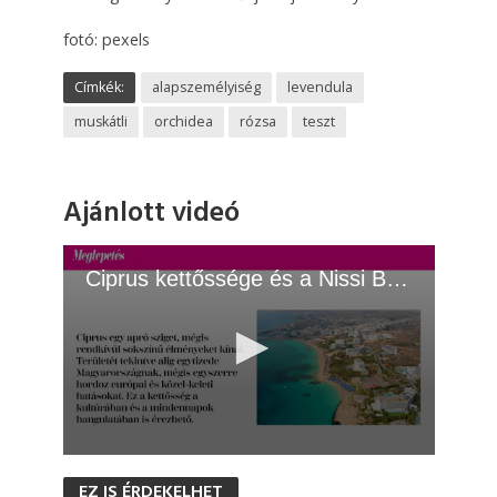
fotó: pexels
Címkék:
alapszemélyiség
levendula
muskátli
orchidea
rózsa
teszt
Ajánlott videó
Ciprus kettőssége és a Nissi Beach csodája
0
s
EZ IS ÉRDEKELHET