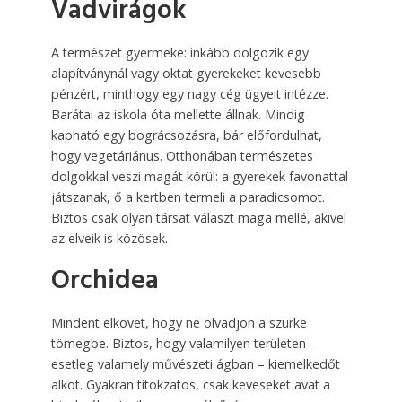
Vadvirágok
A természet gyermeke: inkább dolgozik egy
alapítványnál vagy oktat gyerekeket kevesebb
pénzért, minthogy egy nagy cég ügyeit intézze.
Barátai az iskola óta mellette állnak. Mindig
kapható egy bográcsozásra, bár előfordulhat,
hogy vegetáriánus. Otthonában természetes
dolgokkal veszi magát körül: a gyerekek favonattal
játszanak, ő a kertben termeli a paradicsomot.
Biztos csak olyan társat választ maga mellé, akivel
az elveik is közösek.
Orchidea
Mindent elkövet, hogy ne olvadjon a szürke
tömegbe. Biztos, hogy valamilyen területen –
esetleg valamely művészeti ágban – kiemelkedőt
alkot. Gyakran titokzatos, csak keveseket avat a