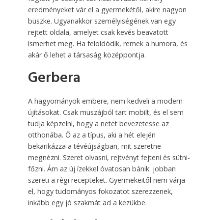
eredményeket vár el a gyermekétől, akire nagyon
büszke. Ugyanakkor személyiségének van egy
rejtett oldala, amelyet csak kevés beavatott
ismerhet meg. Ha feloldódik, remek a humora, és
akár ő lehet a társaság középpontja.
Gerbera
A hagyományok embere, nem kedveli a modern
újításokat. Csak muszájból tart mobilt, és el sem
tudja képzelni, hogy a netet bevezetesse az
otthonába. Ő az a típus, aki a hét elején
bekarikázza a tévéújságban, mit szeretne
megnézni. Szeret olvasni, rejtvényt fejteni és sütni-
főzni. Ám az új ízekkel óvatosan bánik: jobban
szereti a régi recepteket. Gyermekeitől nem várja
el, hogy tudományos fokozatot szerezzenek,
inkább egy jó szakmát ad a kezükbe.