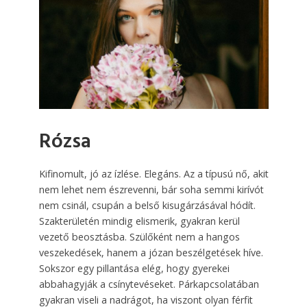
Rózsa
Kifinomult, jó az ízlése. Elegáns. Az a típusú nő, akit
nem lehet nem észrevenni, bár soha semmi kirívót
nem csinál, csupán a belső kisugárzásával hódít.
Szakterületén mindig elismerik, gyakran kerül
vezető beosztásba. Szülőként nem a hangos
veszekedések, hanem a józan beszélgetések híve.
Sokszor egy pillantása elég, hogy gyerekei
abbahagyják a csínytevéseket. Párkapcsolatában
gyakran viseli a nadrágot, ha viszont olyan férfit