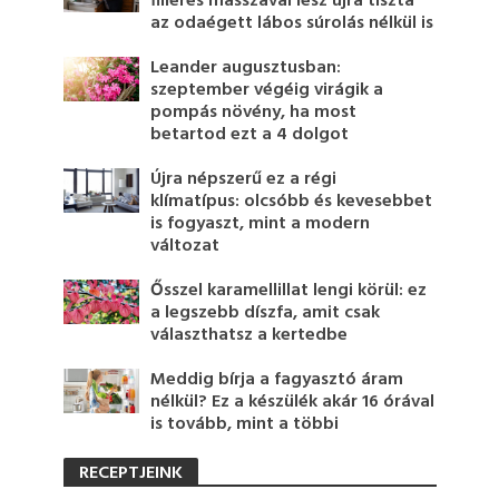
filléres masszával lesz újra tiszta
az odaégett lábos súrolás nélkül is
Leander augusztusban:
szeptember végéig virágik a
pompás növény, ha most
betartod ezt a 4 dolgot
Újra népszerű ez a régi
klímatípus: olcsóbb és kevesebbet
is fogyaszt, mint a modern
változat
Ősszel karamellillat lengi körül: ez
a legszebb díszfa, amit csak
választhatsz a kertedbe
Meddig bírja a fagyasztó áram
nélkül? Ez a készülék akár 16 órával
is tovább, mint a többi
RECEPTJEINK