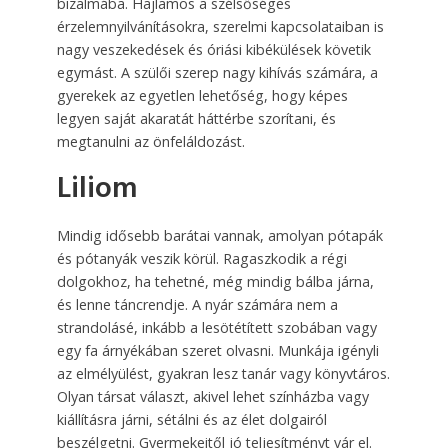
bizalmába. Hajlamos a szélsőséges
érzelemnyilvánításokra, szerelmi kapcsolataiban is
nagy veszekedések és óriási kibékülések követik
egymást. A szülői szerep nagy kihívás számára, a
gyerekek az egyetlen lehetőség, hogy képes
legyen saját akaratát háttérbe szorítani, és
megtanulni az önfeláldozást.
Liliom
Mindig idősebb barátai vannak, amolyan pótapák
és pótanyák veszik körül. Ragaszkodik a régi
dolgokhoz, ha tehetné, még mindig bálba járna,
és lenne táncrendje. A nyár számára nem a
strandolásé, inkább a lesötétített szobában vagy
egy fa árnyékában szeret olvasni. Munkája igényli
az elmélyülést, gyakran lesz tanár vagy könyvtáros.
Olyan társat választ, akivel lehet színházba vagy
kiállításra járni, sétálni és az élet dolgairól
beszélgetni. Gyermekeitől jó teljesítményt vár el.