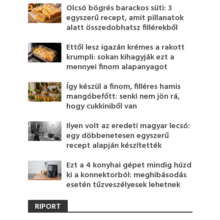
Olcsó bögrés barackos süti: 3
egyszerű recept, amit pillanatok
alatt összedobhatsz fillérekből
Ettől lesz igazán krémes a rakott
krumpli: sokan kihagyják ezt a
mennyei finom alapanyagot
Így készül a finom, filléres hamis
mangóbefőtt: senki nem jön rá,
hogy cukkiniből van
Ilyen volt az eredeti magyar lecsó:
egy döbbenetesen egyszerű
recept alapján készítették
Ezt a 4 konyhai gépet mindig húzd
ki a konnektorból: meghibásodás
esetén tűzveszélyesek lehetnek
RIPORT